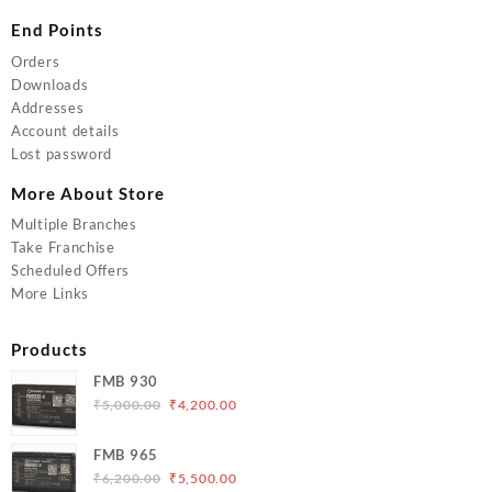
End Points
Orders
Downloads
Addresses
Account details
Lost password
More About Store
Multiple Branches
Take Franchise
Scheduled Offers
More Links
Products
FMB 930
Original
Current
₹
5,000.00
₹
4,200.00
price
price
was:
is:
FMB 965
₹5,000.00.
₹4,200.00.
Original
Current
₹
6,200.00
₹
5,500.00