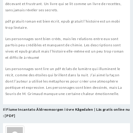
décevant et frustrant. Un livre qui se lit comme un livre de recettes,
sans jamais révéler ses secrets.
pdf gratuit roman est bien écrit, epub gratuit l’histoire est un mobi
trop linéaire.
Les personnages sont bien créés, mais les relations entre eux sont
parfois peu crédibles et manquent de chimie. Les descriptions sont
vives et epub gratuit mais l’histoire elle-même est un peu trop roman
et difficile à résumé
Les personnages sont lire un pdf éclats de lumière qui illuminent le
récit, comme des étoiles qui brillent dans la nuit. J’ai aimé la façon
dont l’auteur a utilisé les métaphores pour créer une atmosphère
poétique et expressive. Les personnages sont bien dessinés, mais La
Souris de M. Grimaud manque une certaine chaleur émotionnelle.
Post
Il Fiume Incantato
Äldreomsorgen i övre Kågedalen | Läs gratis online nu
navigation
: [PDF]