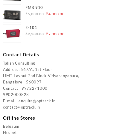
price
price
FMB 910
was:
is:
Original
Current
₹
5,000.00
₹
4,000.00
₹6,200.00.
₹5,500.00.
price
price
was:
is:
E-101
₹5,000.00.
₹4,000.00.
Original
Current
₹
2,500.00
₹
2,000.00
price
price
was:
is:
₹2,500.00.
₹2,000.00.
Contact Details
Taksh Consulting
Address: 567/A, 1st Floor
HMT Layout 2nd Block Vidyaranyapura,
Bangalore - 560097
Contact : 9972271000
9902000828
E-mail : enquire@optrack.in
contact@optrack.in
Offline Stores
Belgaum
Hospet