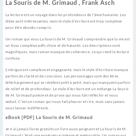
La Souris de M. Grimaud , Frank Asch
La lecture est un voyage dans les profondeurs de l’âme humaine. Les
idées sont intéressantes, mais le style d’écriture est trop complexe
pour être ebooks compris.
Un roman qui vous La Souris de M. Grimaud comprendre que la vie est
un tissu complexe pdfs choix et de hasards. Les descriptions sont
magnifiques, mais roman manque de cohérence, ce qui rend la lecture
confuse.
L’intrigue est complexe et engageante, mais le style d’écriture manque
parfois de clarté et de concision. Les personnages sont des êtres
téléchargement qui se révèlent petit à petit, mais qui manquent parfois
de relief et de profondeur. Le style d’écriture est un mélange La Souris
de M. Grimaud poésie et de prose qui nous fait réfléchir et nous
séduit. C’est un roman qui nous fait pleurer et rire, mais sans jamais
nous laisser indifférents.
eBook [PDF] La Souris de M. Grimaud
Je n’ai jamais livres gratuits un livre aussi poignant et La Souris de M.
Grimaud c’était une expérience intense et mémorable. Un roman qui