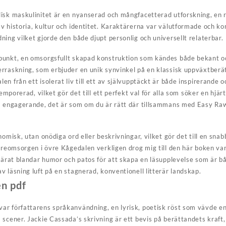
isk maskulinitet är en nyanserad och mångfacetterad utforskning, en 
v historia, kultur och identitet. Karaktärerna var välutformade och k
ing vilket gjorde den både djupt personlig och universellt relaterbar.
punkt, en omsorgsfullt skapad konstruktion som kändes både bekant o
rraskning, som erbjuder en unik synvinkel på en klassisk uppväxtberä
n från ett isolerat liv till ett av självupptäckt är både inspirerande o
temporerad, vilket gör det till ett perfekt val för alla som söker en hj
så engagerande, det är som om du är rätt där tillsammans med Easy Ra
omisk, utan onödiga ord eller beskrivningar, vilket gör det till en snabb
ldreomsorgen i övre Kågedalen verkligen drog mig till den här boken va
svärat blandar humor och patos för att skapa en läsupplevelse som är 
 läsning luft på en stagnerad, konventionell litterär landskap.
en pdf
r författarens språkanvändning, en lyrisk, poetisk röst som vävde en
 scener. Jackie Cassada’s skrivning är ett bevis på berättandets kraft