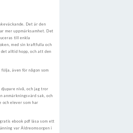
ankeväckande. Det är den
tjänar mer uppmärksamhet. Det
ceras till enkla
oken, med sin kraftfulla och
det alltid hopp, och att den
t följa, även för någon som
 djupare nivå, och jag tror
 en anmärkningsvärd sak, och
re och elever som har
 gratis ebook pdf läsa som ett
pänning var Äldreomsorgen i