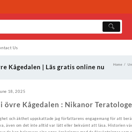
ntact Us
Home
Un
e Kågedalen | Läs gratis online nu
June 18, 2025
i övre Kågedalen : Nikanor Teratolog
ghet och äkthet uppskattade jag författarens engagemang för att berä
va, även om det inte alltid var lätt eller bekvämt att läsa. Historien v