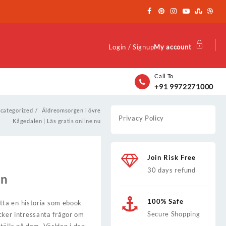
Login / Signup
My account
Call To
+91 9972271000
categorized
Äldreomsorgen i övre
Privacy Policy
Kågedalen | Läs gratis online nu
Join Risk Free
30 days refund
en
100% Safe
tta en historia som ebook
Secure Shopping
äcker intressanta frågor om