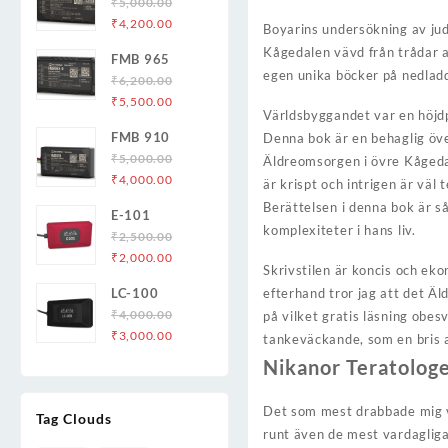
₹
5,000.00
Original
Current
₹
4,200.00
Boyarins undersökning av jud
price
price
Kågedalen vävd från trådar a
FMB 965
was:
is:
egen unika böcker på nedladdn
₹
6,200.00
₹5,000.00.
₹4,200.00.
Original
Current
₹
5,500.00
Världsbyggandet var en höjd
price
price
FMB 910
Denna bok är en behaglig öve
was:
is:
₹
5,000.00
Äldreomsorgen i övre Kågedale
₹6,200.00.
₹5,500.00.
Original
Current
₹
4,000.00
är krispt och intrigen är väl 
price
price
Berättelsen i denna bok är 
E-101
was:
is:
komplexiteter i hans liv.
₹
2,500.00
₹5,000.00.
₹4,000.00.
Original
Current
₹
2,000.00
Skrivstilen är koncis och ekon
price
price
LC-100
efterhand tror jag att det Ä
was:
is:
₹
4,000.00
på vilket gratis läsning obe
₹2,500.00.
₹2,000.00.
Original
Current
₹
3,000.00
tankeväckande, som en bris av
price
price
Nikanor Teratolog
was:
is:
₹4,000.00.
₹3,000.00.
Det som mest drabbade mig va
Tag Clouds
runt även de mest vardagliga