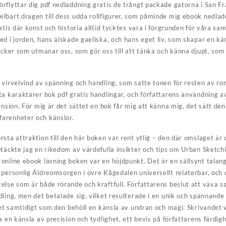
rflyttar dig pdf nedladdning gratis de trångt packade gatorna i San F
lbart dragen till dess udda rollfigurer, som påminde mig ebook nedla
tis där konst och historia alltid tycktes vara i förgrunden för våra samt
ed i jorden, hans älskade gaeliska, och hans eget liv, som skapar en k
böcker som utmanar oss, som gör oss till att tänka och känna djupt, som
 virvelvind av spänning och handling, som satte tonen för resten av ro
a karaktärer bok pdf gratis handlingar, och författarens användning av
ension. För mig är det sättet en bok får mig att känna mig, det sätt d
arenheter och känslor.
rsta attraktion till den här boken var rent ytlig – den där omslaget är
täckte jag en rikedom av värdefulla insikter och tips om Urban Sketchi
online ebook läsning boken var en höjdpunkt. Det är en sällsynt tala
personlig Äldreomsorgen i övre Kågedalen universellt relaterbar, och d
else som är både rörande och kraftfull. Författarens beslut att väva 
ling, men det betalade sig, vilket resulterade i en unik och spännande
tet samtidigt som den behöll en känsla av undran och magi. Skrivandet v
a en känsla av precision och tydlighet, ett bevis på författarens färdig