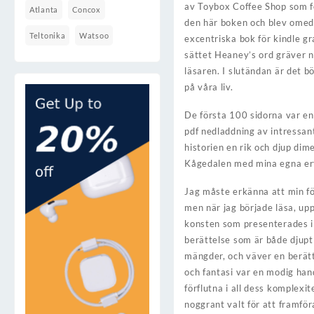
av Toybox Coffee Shop som fö
Atlanta
Concox
den här boken och blev omede
Teltonika
Watsoo
excentriska bok för kindle gra
sättet Heaney’s ord gräver n
läsaren. I slutändan är det 
på våra liv.
De första 100 sidorna var en
pdf nedladdning av intressant
historien en rik och djup dim
Kågedalen med mina egna erf
Jag måste erkänna att min fö
men när jag började läsa, upp
konsten som presenterades i 
berättelse som är både djupt 
mängder, och väver en berätt
och fantasi var en modig hand
förflutna i all dess komplexi
noggrant valt för att framför