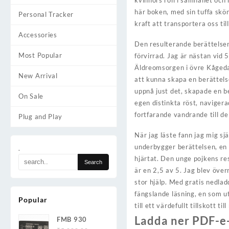
kvinnors roll i samhället oc
här boken, med sin tuffa skön
Personal Tracker
kraft att transportera oss t
Accessories
Den resulterande berättelse
Most Popular
förvirrad. Jag är nästan vid 
Äldreomsorgen i övre Kågedale
New Arrival
att kunna skapa en berättels
uppnå just det, skapade en 
On Sale
egen distinkta röst, navige
fortfarande vandrande till de
Plug and Play
När jag läste fann jag mig s
underbygger berättelsen, en 
.
hjärtat. Den unge pojkens res
är en 2,5 av 5. Jag blev över
stor hjälp. Med gratis nedlad
fängslande läsning, en som ut
Popular
till ett värdefullt tillskott t
Ladda ner PDF-e-
FMB 930