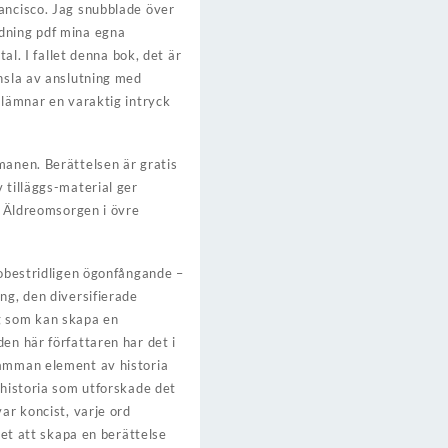
rancisco. Jag snubblade över
ddning pdf mina egna
al. I fallet denna bok, det är
änsla av anslutning med
 lämnar en varaktig intryck
manen. Berättelsen är gratis
 tilläggs-material ger
en Äldreomsorgen i övre
 obestridligen ögonfångande –
ng, den diversifierade
ng som kan skapa en
en här författaren har det i
samman element av historia
 historia som utforskade det
ar koncist, varje ord
het att skapa en berättelse