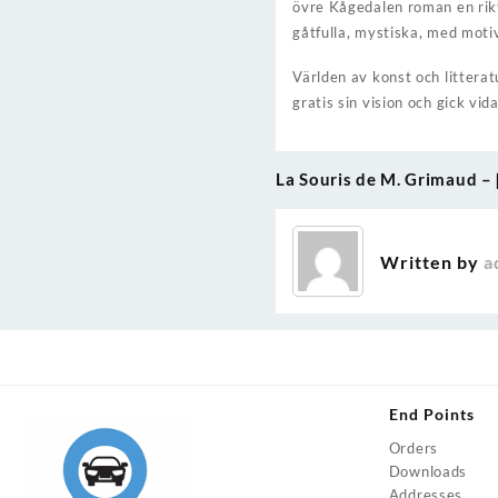
övre Kågedalen roman en rikti
gåtfulla, mystiska, med moti
Världen av konst och littera
gratis sin vision och gick vi
La Souris de M. Grimaud –
Post
navigation
Written by
a
End Points
Orders
Downloads
Addresses