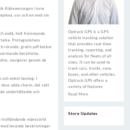
rik Äldreomsorgen i övre
omplexa, var och en med sin
Optrack GPS is a GPS
ch ändå, helt främmande.
vehicle tracking solution
ttelse. Protagonistens
that provides real-time
ch rörande. gratis pdf böcker
tracking, reporting, and
ärtvärmande berättelse.
analysis for fleets of all
wlins, navigerar genom de
sizes. It can be used to
track cars, trucks, vans,
buses, and other vehicles.
 och enkel läsning. I
Optrack GPS offers a
r dess udda charm, det sätt
variety of features
både underhållande och
Read More
Store Updates
 trollbindande nöjesvärld
, med levande beskrivningar