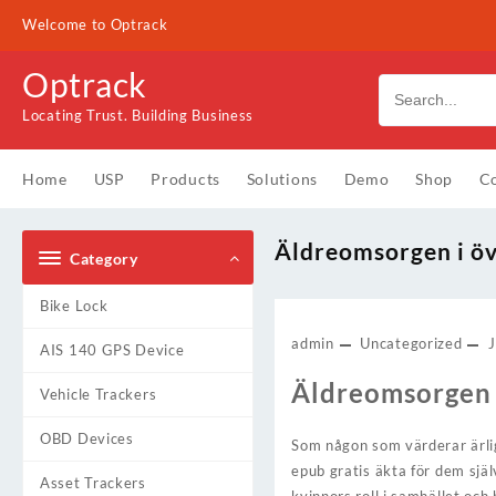
Skip
Welcome to Optrack
to
content
Optrack
Locating Trust. Building Business
Home
USP
Products
Solutions
Demo
Shop
Co
Äldreomsorgen i övr
Category
Bike Lock
admin
Uncategorized
AIS 140 GPS Device
Äldreomsorgen 
Vehicle Trackers
OBD Devices
Som någon som värderar ärli
epub gratis äkta för dem själ
Asset Trackers