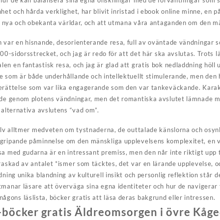
h hur de kan balansera sina egna önskningar med de förväntningar som s
het och hårda verklighet, har blivit inristad i ebook online minne, en
ill nya och obekanta världar, och att utmana våra antaganden om den m
n var en hisnande, desorienterande resa, full av oväntade vändningar
500-sidorsstrecket, och jag är redo för att det här ska avslutas. Trots 
n en fantastisk resa, och jag är glad att gratis bok nedladdning höll u
e som är både underhållande och intellektuellt stimulerande, men den 
berättelse som var lika engagerande som den var tankeväckande. Karak
rade genom plotens vändningar, men det romantiska avslutet lämnade 
 alternativa avslutens “vad om”.
jälv alltmer medveten om tystnaderna, de outtalade känslorna och osy
gripande påminnelse om den mänskliga upplevelsens komplexitet, en ve
a med gudarna är en intressant premiss, men den når inte riktigt upp t
raskad av antalet *ismer som täcktes, det var en lärande upplevelse, oc
dning unika blandning av kulturell insikt och personlig reflektion står
manar läsare att överväga sina egna identiteter och hur de navigerar f
ill någons läslista, böcker gratis att läsa deras bakgrund eller intressen.
böcker gratis Äldreomsorgen i övre Kåg