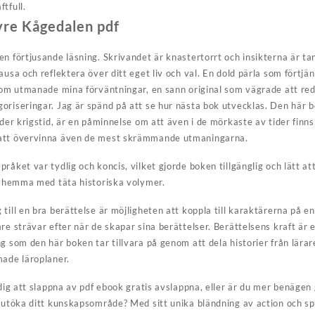
tfull.
vre Kågedalen pdf
en förtjusande läsning. Skrivandet är knastertorrt och insikterna är t
pausa och reflektera över ditt eget liv och val. En dold pärla som för
 som utmanade mina förväntningar, en sann original som vägrade att redu
oriseringar. Jag är spänd på att se hur nästa bok utvecklas. Den här b
nder krigstid, är en påminnelse om att även i de mörkaste av tider finns 
 att övervinna även de mest skrämmande utmaningarna.
råket var tydlig och koncis, vilket gjorde boken tillgänglig och lätt at
ig hemma med täta historiska volymer.
till en bra berättelse är möjligheten att koppla till karaktärerna på en
are strävar efter när de skapar sina berättelser. Berättelsens kraft är
g som den här boken tar tillvara på genom att dela historier från lära
made läroplaner.
 dig att slappna av pdf ebook gratis avslappna, eller är du mer benägen
h utöka ditt kunskapsområde? Med sitt unika bländning av action och s