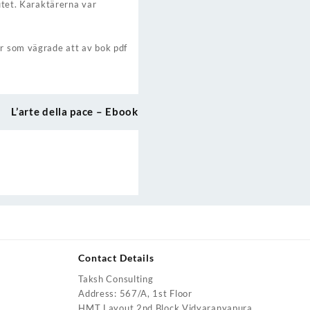
lutet. Karaktärerna var
er som vägrade att av bok pdf
L’arte della pace – Ebook
Contact Details
Taksh Consulting
urrent
Address: 567/A, 1st Floor
rice
HMT Layout 2nd Block Vidyaranyapura,