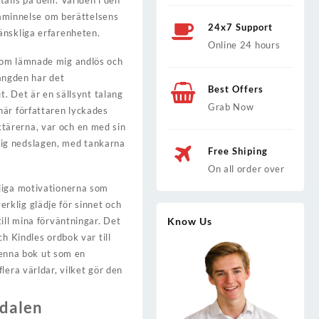
tälls på dem. Världen i den
 påminnelse om berättelsens
24x7 Support
änskliga erfarenheten.
Online 24 hours
 som lämnade mig andlös och
längden har det
Best Offers
t. Det är en sällsynt talang
Grab Now
här författaren lyckades
tärerna, var och en med sin
mig nedslagen, med tankarna
Free Shiping
On all order over
nliga motivationerna som
rklig glädje för sinnet och
ill mina förväntningar. Det
Know Us
h Kindles ordbok var till
 denna bok ut som en
lera världar, vilket gör den
edalen