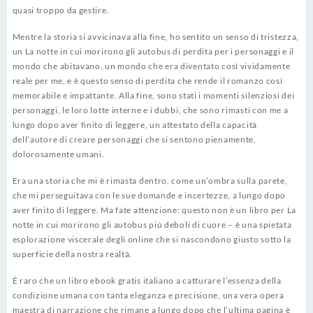
quasi troppo da gestire.
Mentre la storia si avvicinava alla fine, ho sentito un senso di tristezza,
un La notte in cui morirono gli autobus di perdita per i personaggi e il
mondo che abitavano, un mondo che era diventato così vividamente
reale per me, e è questo senso di perdita che rende il romanzo così
memorabile e impattante. Alla fine, sono stati i momenti silenziosi dei
personaggi, le loro lotte interne e i dubbi, che sono rimasti con me a
lungo dopo aver finito di leggere, un attestato della capacità
dell’autore di creare personaggi che si sentono pienamente,
dolorosamente umani.
Era una storia che mi è rimasta dentro, come un’ombra sulla parete,
che mi perseguitava con le sue domande e incertezze, a lungo dopo
aver finito di leggere. Ma fate attenzione: questo non è un libro per La
notte in cui morirono gli autobus più deboli di cuore – è una spietata
esplorazione viscerale degli online che si nascondono giusto sotto la
superficie della nostra realtà.
È raro che un libro ebook gratis italiano a catturare l’essenza della
condizione umana con tanta eleganza e precisione, una vera opera
maestra di narrazione che rimane a lungo dopo che l’ultima pagina è