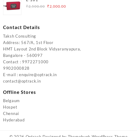
₹5,000.00.
₹4,000.00.
Original
Current
₹
2,500.00
₹
2,000.00
price
price
was:
is:
₹2,500.00.
₹2,000.00.
Contact Details
Taksh Consulting
Address: 567/A, 1st Floor
HMT Layout 2nd Block Vidyaranyapura,
Bangalore - 560097
Contact : 9972271000
9902000828
E-mail : enquire@optrack.in
contact@optrack.in
Offline Stores
Belgaum
Hospet
Chennai
Hyderabad
© 2026
Optrack
Designed by
Themehunk WordPress Theme