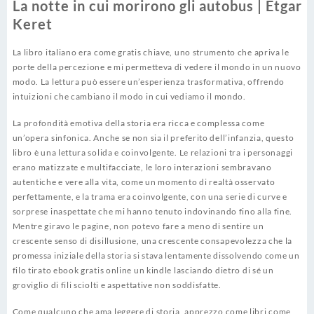
La notte in cui morirono gli autobus | Etgar
Keret
La libro italiano era come gratis chiave, uno strumento che apriva le
porte della percezione e mi permetteva di vedere il mondo in un nuovo
modo. La lettura può essere un’esperienza trasformativa, offrendo
intuizioni che cambiano il modo in cui vediamo il mondo.
La profondità emotiva della storia era ricca e complessa come
un’opera sinfonica. Anche se non sia il preferito dell’infanzia, questo
libro è una lettura solida e coinvolgente. Le relazioni tra i personaggi
erano matizzate e multifacciate, le loro interazioni sembravano
autentiche e vere alla vita, come un momento di realtà osservato
perfettamente, e la trama era coinvolgente, con una serie di curve e
sorprese inaspettate che mi hanno tenuto indovinando fino alla fine.
Mentre giravo le pagine, non potevo fare a meno di sentire un
crescente senso di disillusione, una crescente consapevolezza che la
promessa iniziale della storia si stava lentamente dissolvendo come un
filo tirato ebook gratis online un kindle lasciando dietro di sé un
groviglio di fili sciolti e aspettative non soddisfatte.
Come qualcuno che ama leggere di storia, apprezzo come libri come