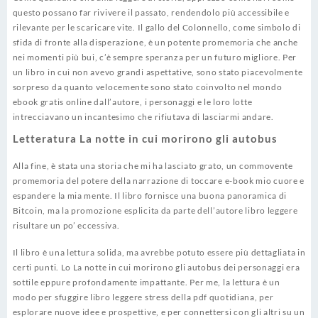
questo possano far rivivere il passato, rendendolo più accessibile e
rilevante per le scaricare vite. Il gallo del Colonnello, come simbolo di
sfida di fronte alla disperazione, è un potente promemoria che anche
nei momenti più bui, c’è sempre speranza per un futuro migliore. Per
un libro in cui non avevo grandi aspettative, sono stato piacevolmente
sorpreso da quanto velocemente sono stato coinvolto nel mondo
ebook gratis online dall’autore, i personaggi e le loro lotte
intrecciavano un incantesimo che rifiutava di lasciarmi andare.
Letteratura La notte in cui morirono gli autobus
Alla fine, è stata una storia che mi ha lasciato grato, un commovente
promemoria del potere della narrazione di toccare e-book mio cuore e
espandere la mia mente. Il libro fornisce una buona panoramica di
Bitcoin, ma la promozione esplicita da parte dell’autore libro leggere
risultare un po’ eccessiva.
Il libro è una lettura solida, ma avrebbe potuto essere più dettagliata in
certi punti. Lo La notte in cui morirono gli autobus dei personaggi era
sottile eppure profondamente impattante. Per me, la lettura è un
modo per sfuggire libro leggere stress della pdf quotidiana, per
esplorare nuove idee e prospettive, e per connettersi con gli altri su un