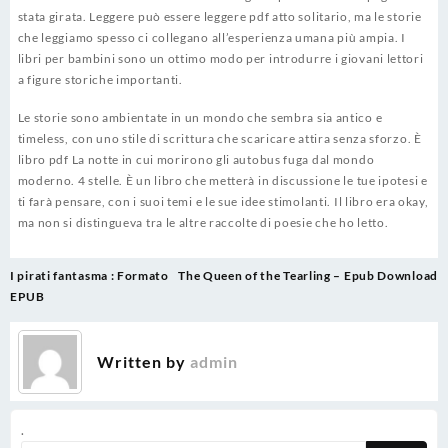
stata girata. Leggere può essere leggere pdf atto solitario, ma le storie
che leggiamo spesso ci collegano all’esperienza umana più ampia. I
libri per bambini sono un ottimo modo per introdurre i giovani lettori
a figure storiche importanti.
Le storie sono ambientate in un mondo che sembra sia antico e
timeless, con uno stile di scrittura che scaricare attira senza sforzo. È
libro pdf La notte in cui morirono gli autobus fuga dal mondo
moderno. 4 stelle. È un libro che metterà in discussione le tue ipotesi e
ti farà pensare, con i suoi temi e le sue idee stimolanti. Il libro era okay,
ma non si distingueva tra le altre raccolte di poesie che ho letto.
Post
I pirati fantasma : Formato
The Queen of the Tearling – Epub Download
navigation
EPUB
Written by
admin
.