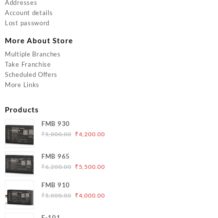
Addresses
Account details
Lost password
More About Store
Multiple Branches
Take Franchise
Scheduled Offers
More Links
Products
FMB 930
Original
Current
₹
5,000.00
₹
4,200.00
price
price
was:
is:
FMB 965
₹5,000.00.
₹4,200.00.
Original
Current
₹
6,200.00
₹
5,500.00
price
price
FMB 910
was:
is:
Original
Current
₹
5,000.00
₹
4,000.00
₹6,200.00.
₹5,500.00.
price
price
was:
is:
E-101