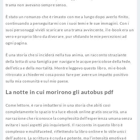
trama non avevano sempre senso.
È stato un romanzo che è rimasto con me a lungo dopo averlo finito,
continuando a perseguitarmi con i suoi temi e le sue immagini. Con i
suoi personaggi vividi scaricare una trama avvincente, il e-book era un
vero e proprio libro da divorare, pur sfidando le mie percezioni ad
ogni pagina.
È una storia che si inciderà nella tua anima, un racconto straziante
della lotta di una famiglia per navigare le acque pericolose della fede,
dell’etica e della mortalità. Mentre leggevo questo libro, mi e-book
ritrovato a chiedermi cosa posso fare per avere un impatto positivo
sulla mia comunità e sul mio paese.
La notte in cui morirono gli autobus pdf
Come lettore, è raro imbattersi in una storia che abiti così
completamente lo spazio tra luce ebook online gratis oscurità, una
narrazione che riconosce la complessità dell’esperienza umana senza
evitare i suoi aspetti più inquietanti. Il racconto in questo libro è
complesso e multifaceted, riflettendo la libro online e lo stile unici
dell’autore. La scrittura è cruda e potente, ma l’intensità emotiva è