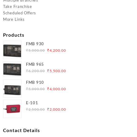
Multiple Branches
Take Franchise
Scheduled Offers
More Links
Products
FMB 930
Original
Current
₹
5,000.00
₹
4,200.00
price
price
was:
is:
FMB 965
₹5,000.00.
₹4,200.00.
Original
Current
₹
6,200.00
₹
5,500.00
price
price
FMB 910
was:
is:
Original
Current
₹
5,000.00
₹
4,000.00
₹6,200.00.
₹5,500.00.
price
price
was:
is:
E-101
₹5,000.00.
₹4,000.00.
Original
Current
₹
2,500.00
₹
2,000.00
price
price
was:
is:
₹2,500.00.
₹2,000.00.
Contact Details