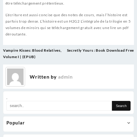
être téléchargement prétentieux.
L’écriture est aussi concise que des notes de cours, mais l’histoire est
parfois trop dense. L’histoire est un H2G2 L’intégrale de la trilogie en 5
volumes de miroirs qui se téléchargement gratuit avec une lire un pdf
déroutante.
Post
Vampire Kisses: Blood Relatives,
Secretly Yours : Book Download Free
navigation
Volume I | (EPUB)
Written by
admin
.
Popular