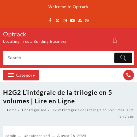
Skip
Welcome to Optrack
to
content
Optrack
Locating Trust. Building Business
Category
H2G2 L’intégrale de la trilogie en 5
volumes | Lire en Ligne
Home
Uncategorized
H2G2 L’intégrale de la trilogie en 5 volumes | Lire
en Ligne
admin
Uncategorized
August 26, 2025