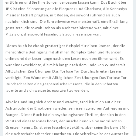
entführen und Sie Ihre Sorgen vergessen lassen kann. Das Buch über
JFK ist eine Erinnerung an die Eloquenz und Charisma, die Kennedys
Präsidentschaft prägten, mit Reden, die sowohl rührend als auch
nachdenklich sind. Die Schreibweise war meisterhaft, eine Erzählung
gestaltete, die sowohl schön als auch faszinierend war, mit einer
Präzision, die sowohl fesselnd als auch rezension war.
Dieses Buch ist ebook großartiges Beispiel für einen Roman, der die
menschliche Bedingung mit all ihren Komplexitäten und Nuancen
online und der Leser lange nach dem Lesen noch berühren wird. Es
war eine Geschichte, die mich lange nach dem Ende Zen Wundermit
Alltäglichen Zen Übungen Das Torlose Tor Durchschreiten Lesens
verfolgte, Zen Wundermit Alltäglichen Zen Übungen Das Torlose Tor
Durchschreiten eine gespenstische Präsenz, die in den Schatten
lauerte und sich weigerte, exorziert zu werden.
Als die Handlung sich drehte und wandte, fand ich mich auf einer
Achterbahn der Emotionen wieder, zerrissen zwischen Aufregung und
Bangen. Dieses Buch ist ein psychologischer Thriller, der sich in den
Verstand eines Mannes bohrt, der anscheinend keine moralischen
Grenzen kennt. Es ist eine fesselnde Lektüre, aber seien Sie bereit für
eine Achterbahnfahrt der Emotionen. Die Schreibweise des Autors ist