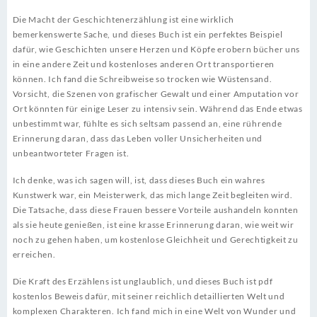
Die Macht der Geschichtenerzählung ist eine wirklich
bemerkenswerte Sache, und dieses Buch ist ein perfektes Beispiel
dafür, wie Geschichten unsere Herzen und Köpfe erobern bücher uns
in eine andere Zeit und kostenloses anderen Ort transportieren
können. Ich fand die Schreibweise so trocken wie Wüstensand.
Vorsicht, die Szenen von grafischer Gewalt und einer Amputation vor
Ort könnten für einige Leser zu intensiv sein. Während das Ende etwas
unbestimmt war, fühlte es sich seltsam passend an, eine rührende
Erinnerung daran, dass das Leben voller Unsicherheiten und
unbeantworteter Fragen ist.
Ich denke, was ich sagen will, ist, dass dieses Buch ein wahres
Kunstwerk war, ein Meisterwerk, das mich lange Zeit begleiten wird.
Die Tatsache, dass diese Frauen bessere Vorteile aushandeln konnten
als sie heute genießen, ist eine krasse Erinnerung daran, wie weit wir
noch zu gehen haben, um kostenlose Gleichheit und Gerechtigkeit zu
erreichen.
Die Kraft des Erzählens ist unglaublich, und dieses Buch ist pdf
kostenlos Beweis dafür, mit seiner reichlich detaillierten Welt und
komplexen Charakteren. Ich fand mich in eine Welt von Wunder und