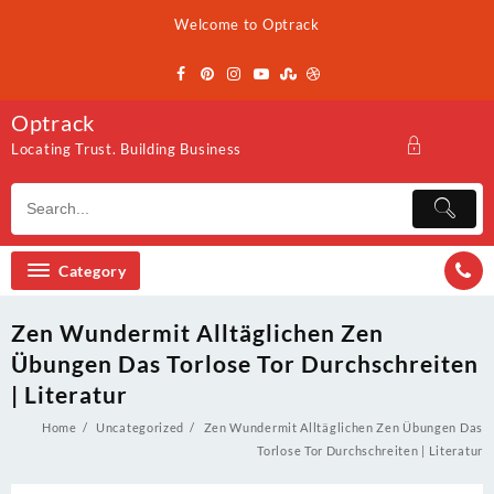
Skip
Welcome to Optrack
to
content
Optrack
Locating Trust. Building Business
Category
Zen Wundermit Alltäglichen Zen
Übungen Das Torlose Tor Durchschreiten
| Literatur
Home
Uncategorized
Zen Wundermit Alltäglichen Zen Übungen Das
Torlose Tor Durchschreiten | Literatur