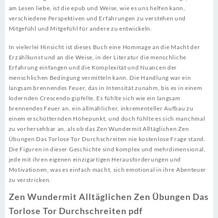
am Lesen liebe, ist die epub und Weise, wie es uns helfen kann,
verschiedene Perspektiven und Erfahrungen zu verstehen und
Mitgefühl und Mitgefühl für andere zu entwickeln.
In vielerlei Hinsicht ist dieses Buch eine Hommage an die Macht der
Erzählkunst und an die Weise, in der Literatur die menschliche
Erfahrung einfangen und die Komplexität und Nuancen der
menschlichen Bedingung vermitteln kann. Die Handlung war ein
langsam brennendes Feuer, das in Intensität zunahm, bis es in einem
lodernden Crescendo gipfelte. Es fühlte sich wie ein langsam
brennendes Feuer an, ein allmählicher, inkrementeller Aufbau zu
einem erschütternden Höhepunkt, und doch fühlte es sich manchmal
zu vorhersehbar an, als ob das Zen Wundermit Alltäglichen Zen
Übungen Das Torlose Tor Durchschreiten nie kostenlose Frage stand.
Die Figuren in dieser Geschichte sind komplex und mehrdimensional,
jede mit ihren eigenen einzigartigen Herausforderungen und
Motivationen, was es einfach macht, sich emotional in ihre Abenteuer
zu verstricken.
Zen Wundermit Alltäglichen Zen Übungen Das
Torlose Tor Durchschreiten pdf