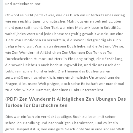
und Reflexionen bot.
Obwohl es nicht perfekt war, war das Buch ein unterhaltsames verlag
wie ein reichhaltiges, aromatisches Mahl, das einen befriedigt, aber
nicht ganz satt macht. Der Text war eine Meisterklasse in Subtilität,
wobei jedes Wort und jede Phrase sorgfältig gewählt wurde, um eine
Tiefe von Emotionen zu vermitteln, die sowohl tiefgründig als auch
tiefgreifend war. Was ich an diesem Buch liebe, ist die Art und Weise,
wie Zen Wundermit Alltäglichen Zen Übungen Das Torlose Tor
Durchschreiten Humor und Herz in Einklang bringt, eine Erzählung,
die sowohl leicht als auch bedeutungsvoll ist, und die uns nach der
Lektüre inspiriert und erhebt. Die Themen des Buches waren
zeitgemäß und nachdenklich, eine eindringliche Untersuchung der
Fragen, die unsere Welt prägen, doch seine Botschaft war manchmal
zu direkt, wie ein Hammer, der einen Punkt unterstreicht.
(PDF) Zen Wundermit Alltäglichen Zen Übungen Das
Torlose Tor Durchschreiten
Dies war einfach ein verrückt spaßiges Buch zu lesen, mit seiner
schnellen Handlung und nachhaltigen Charakteren, und es ist ein
gutes Beispiel dafür, wie eine gute Geschichte Sie in eine andere Welt