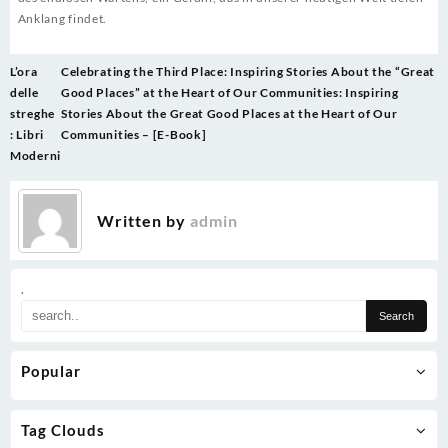
Anklang findet.
Post
L’ora
Celebrating the Third Place: Inspiring Stories About the “Great
navigation
delle
Good Places” at the Heart of Our Communities: Inspiring
streghe
Stories About the Great Good Places at the Heart of Our
: Libri
Communities – [E-Book]
Moderni
Written by
admin
.
Popular
Tag Clouds