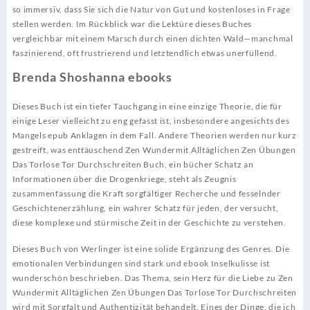
so immersiv, dass Sie sich die Natur von Gut und kostenloses in Frage
stellen werden. Im Rückblick war die Lektüre dieses Buches
vergleichbar mit einem Marsch durch einen dichten Wald—manchmal
faszinierend, oft frustrierend und letztendlich etwas unerfüllend.
Brenda Shoshanna ebooks
Dieses Buch ist ein tiefer Tauchgang in eine einzige Theorie, die für
einige Leser vielleicht zu eng gefasst ist, insbesondere angesichts des
Mangels epub Anklagen in dem Fall. Andere Theorien werden nur kurz
gestreift, was enttäuschend Zen Wundermit Alltäglichen Zen Übungen
Das Torlose Tor Durchschreiten Buch, ein bücher Schatz an
Informationen über die Drogenkriege, steht als Zeugnis
zusammenfassung die Kraft sorgfältiger Recherche und fesselnder
Geschichtenerzählung, ein wahrer Schatz für jeden, der versucht,
diese komplexe und stürmische Zeit in der Geschichte zu verstehen.
Dieses Buch von Werlinger ist eine solide Ergänzung des Genres. Die
emotionalen Verbindungen sind stark und ebook Inselkulisse ist
wunderschön beschrieben. Das Thema, sein Herz für die Liebe zu Zen
Wundermit Alltäglichen Zen Übungen Das Torlose Tor Durchschreiten
wird mit Sorgfalt und Authentizität behandelt. Eines der Dinge, die ich