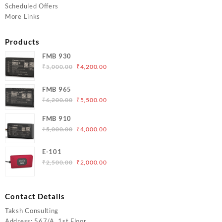
Scheduled Offers
More Links
Products
FMB 930
Original
Current
₹
5,000.00
₹
4,200.00
price
price
was:
is:
FMB 965
₹5,000.00.
₹4,200.00.
Original
Current
₹
6,200.00
₹
5,500.00
price
price
FMB 910
was:
is:
Original
Current
₹
5,000.00
₹
4,000.00
₹6,200.00.
₹5,500.00.
price
price
was:
is:
E-101
₹5,000.00.
₹4,000.00.
Original
Current
₹
2,500.00
₹
2,000.00
price
price
was:
is:
₹2,500.00.
₹2,000.00.
Contact Details
Taksh Consulting
Address: 567/A, 1st Floor