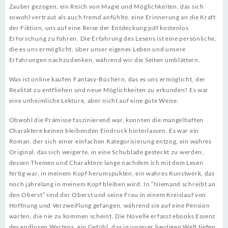
Zauber gezogen, ein Reich von Magie und Möglichkeiten, das sich
sowohl vertraut als auch fremd anfühlte, eine Erinnerung an die Kraft
der Fiktion, uns auf eine Reise der Entdeckung pdf kostenlos
Erforschung zu führen. Die Erfahrung des Lesens ist eine persönliche,
die es uns ermöglicht, über unser eigenes Leben und unsere
Erfahrungen nachzudenken, während wir die Seiten umblättern.
Was ist online kaufen Fantasy-Büchern, das es uns ermöglicht, der
Realität zu entfliehen und neue Möglichkeiten zu erkunden? Es war
eine unheimliche Lektüre, aber nicht auf eine gute Weise.
Obwohl die Prämisse faszinierend war, konnten die mangelhaften
Charaktere keinen bleibenden Eindruck hinterlassen. Es war ein
Roman, der sich einer einfachen Kategorisierung entzog, ein wahres
Original, das sich weigerte, in eine Schublade gesteckt zu werden,
dessen Themen und Charaktere lange nachdem ich mit dem Lesen
fertig war, in meinem Kopf herumspukten, ein wahres Kunstwerk, das
noch jahrelang in meinem Kopf bleiben wird. In “Niemand schreibt an
den Oberst” sind der Oberst und seine Frau in einem Kreislauf von
Hoffnung und Verzweiflung gefangen, während sie auf eine Pension
warten, die nie zu kommen scheint. Die Novelle erfasst ebooks Essenz
des endlosen Wartens, ein Gefühl, das in unserer heutigen Welt tiefen