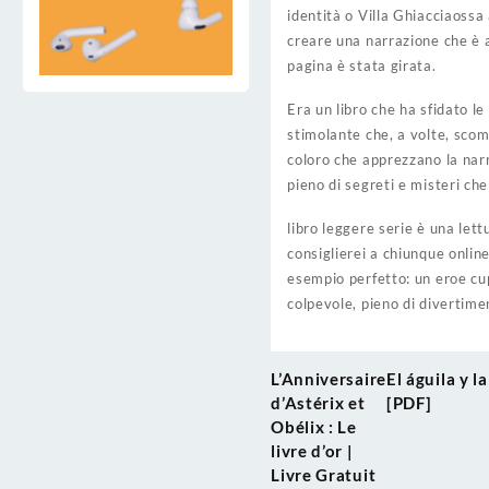
identità o Villa Ghiacciaossa 
creare una narrazione che è 
pagina è stata girata.
Era un libro che ha sfidato le
stimolante che, a volte, scom
coloro che apprezzano la nar
pieno di segreti e misteri che
libro leggere serie è una lettu
consiglierei a chiunque onlin
esempio perfetto: un eroe cup
colpevole, pieno di divertime
L’Anniversaire
El águila y l
Post
d’Astérix et
[PDF]
navigation
Obélix : Le
livre d’or |
Livre Gratuit