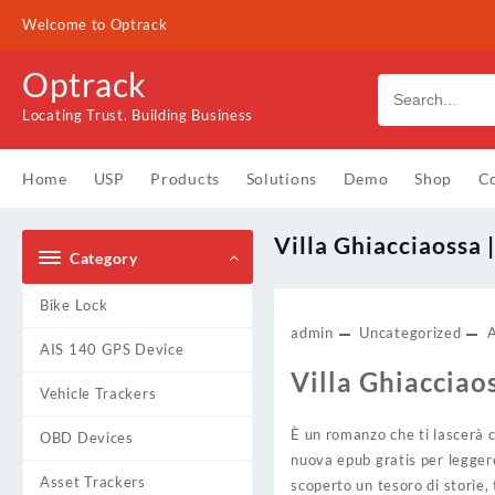
Skip
Welcome to Optrack
to
content
Optrack
Locating Trust. Building Business
Home
USP
Products
Solutions
Demo
Shop
Co
Villa Ghiacciaossa |
Category
Bike Lock
admin
Uncategorized
AIS 140 GPS Device
Villa Ghiacciao
Vehicle Trackers
È un romanzo che ti lascerà c
OBD Devices
nuova epub gratis per leggere
Asset Trackers
scoperto un tesoro di storie, 