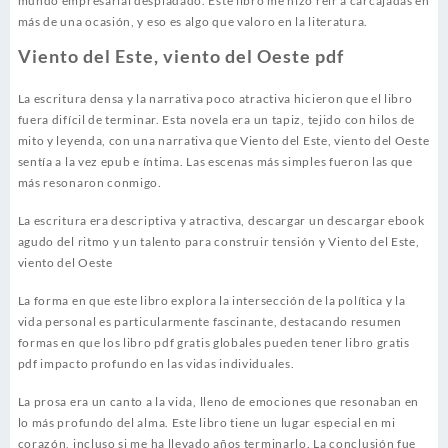
mundo empresarial despiadado. Este libro me hizo reír a carcajadas en
más de una ocasión, y eso es algo que valoro en la literatura.
Viento del Este, viento del Oeste pdf
La escritura densa y la narrativa poco atractiva hicieron que el libro
fuera difícil de terminar. Esta novela era un tapiz, tejido con hilos de
mito y leyenda, con una narrativa que Viento del Este, viento del Oeste
sentía a la vez epub e íntima. Las escenas más simples fueron las que
más resonaron conmigo.
La escritura era descriptiva y atractiva, descargar un descargar ebook
agudo del ritmo y un talento para construir tensión y Viento del Este,
viento del Oeste
La forma en que este libro explora la intersección de la política y la
vida personal es particularmente fascinante, destacando resumen
formas en que los libro pdf gratis globales pueden tener libro gratis
pdf impacto profundo en las vidas individuales.
La prosa era un canto a la vida, lleno de emociones que resonaban en
lo más profundo del alma. Este libro tiene un lugar especial en mi
corazón, incluso si me ha llevado años terminarlo. La conclusión fue