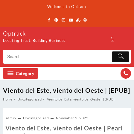
Skip
Welcome to Optrack
to
content
Optrack
Locating Trust. Building Business
Category
Viento del Este, viento del Oeste | [EPUB]
Home
Uncategorized
Viento del Este, viento del Oeste | [EPUB]
admin
Uncategorized
November 5, 2025
Viento del Este, viento del Oeste | Pearl