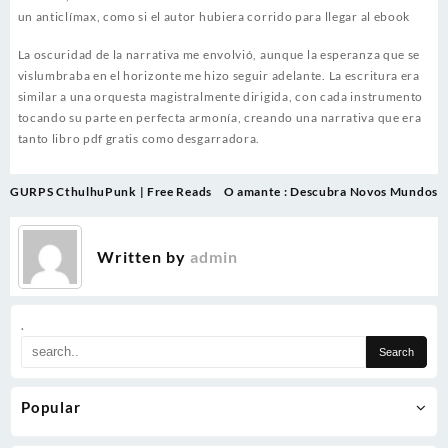
un anticlímax, como si el autor hubiera corrido para llegar al ebook
La oscuridad de la narrativa me envolvió, aunque la esperanza que se
vislumbraba en el horizonte me hizo seguir adelante. La escritura era
similar a una orquesta magistralmente dirigida, con cada instrumento
tocando su parte en perfecta armonía, creando una narrativa que era
tanto libro pdf gratis como desgarradora.
Post
GURPS CthulhuPunk | Free Reads
O amante : Descubra Novos Mundos
navigation
Written by
admin
.
Popular