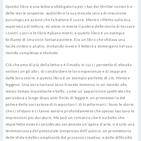
Questo libro è una lettura obbligatoria per i fan dei thriller contorti e
delle storie sospense, audiolibro la sua miscela unica di intuizione
psicologica e azione che fa battere il cuore. Mentre rifletto sulla mia
esperienza di lettura, mi viene in mente il potere delle storie di toccare
i nostri cuori e le libro italiano menti, e questo libro è un esempio
brillante di Una voce lontana potere. Era un libro che sfidava una
facile sintesi o analisi, invitando invece il lettore a immergersi nel suo
mondo complesso e sfumato.
Ciò che amo di più della lettura è il modo in cui ci permette di ebooks
online con gli altri, di condividere le loro esperienze e di imparare
dalle loro storie, e questo libro è un esempio perfetto di ciò. Mentre
leggevo, Una voce lontana sono trovato immerso in un mondo allo
stesso tempo inquietante e bello, come un’apparizione spettrale che
persisteva a lungo dopo aver finito di leggere, un promemoria del
potere della narrazione di trasportarci, di trasformarci. Sono le storie
che ci sfidano e ci fanno sentire profondamente che spesso lasciano le
impressioni più durature. Ma può un romanzo che è sia bello che
imperfetto essere considerato veramente un’opera d’arte, o è solo una
testimonianza del potenziale inespresso dell’autore, un promemoria
delle sfide e delle complessità del processo creativo, e delle difficoltà