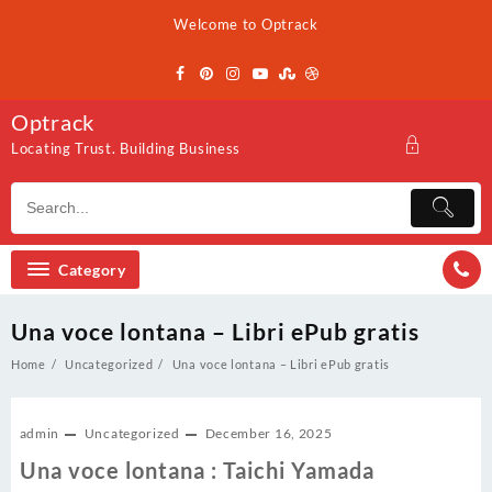
Skip
Welcome to Optrack
to
content
Optrack
Locating Trust. Building Business
Category
Una voce lontana – Libri ePub gratis
Home
Uncategorized
Una voce lontana – Libri ePub gratis
admin
Uncategorized
December 16, 2025
Una voce lontana : Taichi Yamada