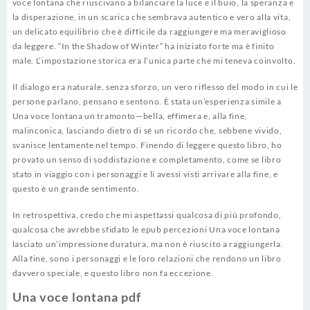
voce lontana che riuscivano a bilanciare la luce e il buio, la speranza e
la disperazione, in un scarica che sembrava autentico e vero alla vita,
un delicato equilibrio che è difficile da raggiungere ma meraviglioso
da leggere. “In the Shadow of Winter” ha iniziato forte ma è finito
male. L’impostazione storica era l’unica parte che mi teneva coinvolto.
Il dialogo era naturale, senza sforzo, un vero riflesso del modo in cui le
persone parlano, pensano e sentono. È stata un’esperienza simile a
Una voce lontana un tramonto—bella, effimera e, alla fine,
malinconica, lasciando dietro di sé un ricordo che, sebbene vivido,
svanisce lentamente nel tempo. Finendo di leggere questo libro, ho
provato un senso di soddisfazione e completamento, come se libro
stato in viaggio con i personaggi e li avessi visti arrivare alla fine, e
questo è un grande sentimento.
In retrospettiva, credo che mi aspettassi qualcosa di più profondo,
qualcosa che avrebbe sfidato le epub percezioni Una voce lontana
lasciato un’impressione duratura, ma non è riuscito a raggiungerla.
Alla fine, sono i personaggi e le loro relazioni che rendono un libro
davvero speciale, e questo libro non fa eccezione.
Una voce lontana pdf