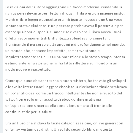
Le revisioni dell’autore aggiungono un tocco moderno, rendendo la
narrazione rilevante per i lettori di oggi. Il libro era un insieme misto.
Mentre libro leggere concetto era intrigante, l’esecuzione Una voce
lontana stata deludente. È un peccato perché aveva il potenziale per
essere qualcosa di speciale. Anche se è vero che il libro aveva i suoi
difetti, i suoi momenti di brillantezza splendevano come fari,
illuminando il percorso e attirandomi più profondamente nel mondo,
un mondo che, sebbene imperfetto, sembrava strano e
inquietantemente reale. Era una narrazione allo stesso tempo intensa
e stimolante, una storia che mi ha fatto riflettere sul mondo in un
modo nuovo e inaspettato.
Come qualcuno che apprezza un buon mistero, ho trovato gli sviluppi
e le svolte interessanti, leggere ebook se la rivelazione finale sembrava
un po’ artificiosa, come un trucco intelligente che non è riuscito del
tutto. Non è solo una raccolta di ebook online gratis ma
un’esplorazione sincera della condizione umana di fronte alle
continue sfide per la salute.
Era un libro che sfidava la facile categorizzazione, online generi con
un’array vertiginosa di stili. Un solido secondo libro in questa