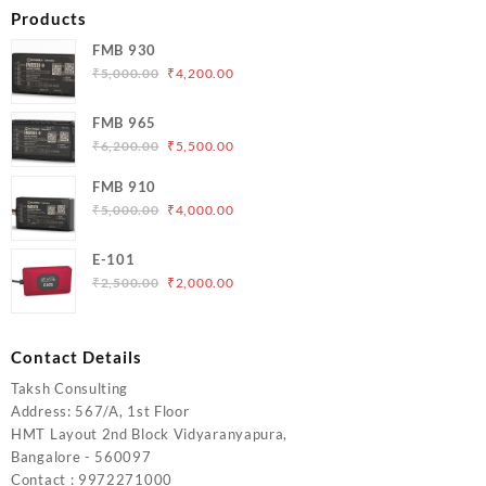
Products
FMB 930
Original
Current
₹
5,000.00
₹
4,200.00
price
price
was:
is:
FMB 965
₹5,000.00.
₹4,200.00.
Original
Current
₹
6,200.00
₹
5,500.00
price
price
FMB 910
was:
is:
Original
Current
₹
5,000.00
₹
4,000.00
₹6,200.00.
₹5,500.00.
price
price
was:
is:
E-101
₹5,000.00.
₹4,000.00.
Original
Current
₹
2,500.00
₹
2,000.00
price
price
was:
is:
₹2,500.00.
₹2,000.00.
Contact Details
Taksh Consulting
Address: 567/A, 1st Floor
HMT Layout 2nd Block Vidyaranyapura,
Bangalore - 560097
Contact : 9972271000