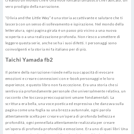
creando un mondo che è Una voce lontana fantastico che radicato, un
vero prodigio della narrazione.
“Olivia and the Little Way” è una storia accattivante e salutare che ti
lascerà con un senso di sollevamento e ispirazione. Nel mondo della
letteratura, ogni pagina girata è un passo più vicino a una nuova
scoperta o a una realizzazione profonda. Non riesco a smettere di
leggere questa serie, anche se ha i suoi difetti. I personaggi sono
coinvolgenti e la storia mi fa italiano per di più.
Taichi Yamada fb2
Il potere della narrazione risiede nella sua capacità di evocare
emozioni e creare connessioni con e-book personaggi e le loro
esperienze, e questo libro non fa eccezione. Era una storia che si
sentiva sia profondamente personale che universalmente relativa, un
racconto che toccava preoccupazioni umane fondamentali. La
scrittura era bella, una voce poetica ed espressiva che danzava sulla
pagina come una foglia su una brezza autunnale, ogni parola
attentamente scelta per creare un’opera di profonda bellezza e
profondità, ogni pennellata attentamente realizzata per creare
un’opera di profonda profondità e emozione. Era uno di quei libri Una