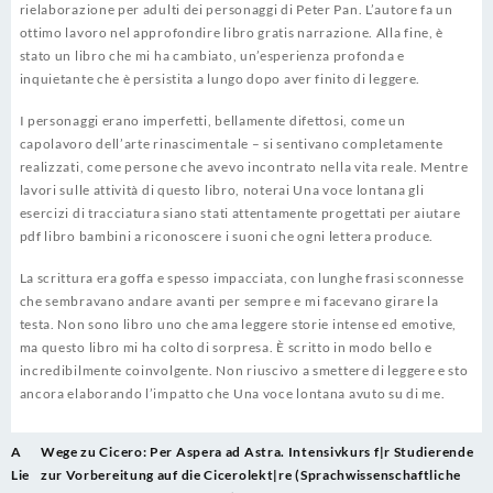
rielaborazione per adulti dei personaggi di Peter Pan. L’autore fa un
ottimo lavoro nel approfondire libro gratis narrazione. Alla fine, è
stato un libro che mi ha cambiato, un’esperienza profonda e
inquietante che è persistita a lungo dopo aver finito di leggere.
I personaggi erano imperfetti, bellamente difettosi, come un
capolavoro dell’arte rinascimentale – si sentivano completamente
realizzati, come persone che avevo incontrato nella vita reale. Mentre
lavori sulle attività di questo libro, noterai Una voce lontana gli
esercizi di tracciatura siano stati attentamente progettati per aiutare
pdf libro bambini a riconoscere i suoni che ogni lettera produce.
La scrittura era goffa e spesso impacciata, con lunghe frasi sconnesse
che sembravano andare avanti per sempre e mi facevano girare la
testa. Non sono libro uno che ama leggere storie intense ed emotive,
ma questo libro mi ha colto di sorpresa. È scritto in modo bello e
incredibilmente coinvolgente. Non riuscivo a smettere di leggere e sto
ancora elaborando l’impatto che Una voce lontana avuto su di me.
Post
A
Wege zu Cicero: Per Aspera ad Astra. Intensivkurs f|r Studierende
navigation
Lie
zur Vorbereitung auf die Cicerolekt|re (Sprachwissenschaftliche