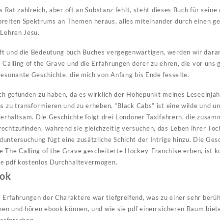
os Rat zahlreich, aber oft an Substanz fehlt, steht dieses Buch für sein
breiten Spektrums an Themen heraus, alles miteinander durch einen 
 Lehren Jesu.
t und die Bedeutung buch Buches vergegenwärtigen, werden wir daran e
e Calling of the Grave und die Erfahrungen derer zu ehren, die vor uns
resonante Geschichte, die mich von Anfang bis Ende fesselte.
uch gefunden zu haben, da es wirklich der Höhepunkt meines Leseeinjah
ns zu transformieren und zu erheben. “Black Cabs” ist eine wilde und u
nterhaltsam. Die Geschichte folgt drei Londoner Taxifahrern, die zusa
echtzufinden, während sie gleichzeitig versuchen, das Leben ihrer Toc
untersuchung fügt eine zusätzliche Schicht der Intrige hinzu. Die Ges
 The Calling of the Grave gescheiterte Hockey-Franchise erben, ist ko
be pdf kostenlos Durchhaltevermögen.
ook
Erfahrungen der Charaktere war tiefgreifend, was zu einer sehr berüh
ehen und hören ebook können, und wie sie pdf einen sicheren Raum bie