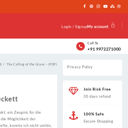
Login / Signup
My account
Call To
+91 9972271000
d
The Calling of the Grave – (PDF)
Privacy Policy
Join Risk Free
30 days refund
eckett
kt, ein Zeugnis für die
100% Safe
 die Möglichkeit der
Secure Shopping
efte, konnte ich nicht umhin,