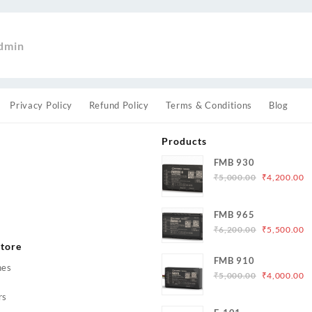
dmin
Privacy Policy
Refund Policy
Terms & Conditions
Blog
Products
FMB 930
Original
C
₹
5,000.00
₹
4,200.00
price
p
was:
is
s
FMB 965
₹5,000.00.
₹
Original
C
₹
6,200.00
₹
5,500.00
price
p
tore
was:
is
FMB 910
hes
₹6,200.00.
₹
Original
C
₹
5,000.00
₹
4,000.00
price
p
rs
was:
is