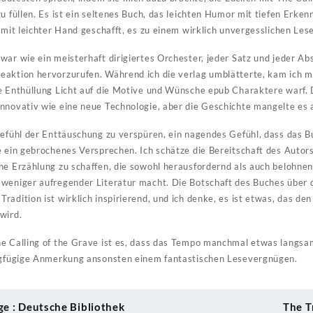
u füllen. Es ist ein seltenes Buch, das leichten Humor mit tiefen Erken
 mit leichter Hand geschafft, es zu einem wirklich unvergesslichen Les
ar wie ein meisterhaft dirigiertes Orchester, jeder Satz und jeder Abs
aktion hervorzurufen. Während ich die verlag umblätterte, kam ich mir
e Enthüllung Licht auf die Motive und Wünsche epub Charaktere warf. D
nnovativ wie eine neue Technologie, aber die Geschichte mangelte es a
Gefühl der Enttäuschung zu verspüren, ein nagendes Gefühl, dass das Bu
e ein gebrochenes Versprechen. Ich schätze die Bereitschaft des Autor
ne Erzählung zu schaffen, die sowohl herausfordernd als auch belohne
weniger aufregender Literatur macht. Die Botschaft des Buches über 
radition ist wirklich inspirierend, und ich denke, es ist etwas, das d
wird.
he Calling of the Grave ist es, dass das Tempo manchmal etwas langsa
ingfügige Anmerkung ansonsten einem fantastischen Lesevergnügen.
ge : Deutsche Bibliothek
The T