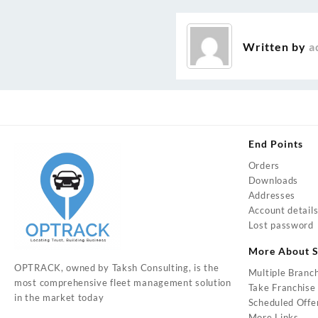
navigation
Written by
a
End Points
Orders
Downloads
Addresses
Account detail
Lost password
More About S
OPTRACK, owned by Taksh Consulting, is the
Multiple Branc
most comprehensive fleet management solution
Take Franchise
in the market today
Scheduled Offe
More Links