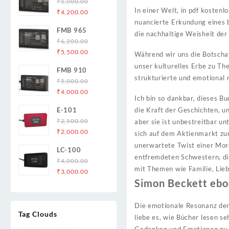
₹
5,000.00
In einer Welt, in pdf kostenl
Original
Current
₹
4,200.00
price
price
nuancierte Erkundung eines 
FMB 965
was:
is:
die nachhaltige Weisheit der
₹
6,200.00
₹5,000.00.
₹4,200.00.
Original
Current
₹
5,500.00
Während wir uns die Botschaf
price
price
unser kulturelles Erbe zu Th
FMB 910
was:
is:
strukturierte und emotional 
₹
5,000.00
₹6,200.00.
₹5,500.00.
Original
Current
₹
4,000.00
Ich bin so dankbar, dieses B
price
price
E-101
die Kraft der Geschichten, u
was:
is:
₹
2,500.00
aber sie ist unbestreitbar u
₹5,000.00.
₹4,000.00.
Original
Current
₹
2,000.00
sich auf dem Aktienmarkt zur
price
price
unerwartete Twist einer Mord
LC-100
was:
is:
entfremdeten Schwestern, die
₹
4,000.00
₹2,500.00.
₹2,000.00.
mit Themen wie Familie, Lie
Original
Current
₹
3,000.00
Simon Beckett eb
price
price
was:
is:
₹4,000.00.
₹3,000.00.
Die emotionale Resonanz der 
Tag Clouds
liebe es, wie Bücher lesen s