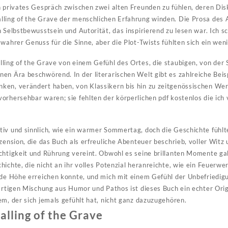
n privates Gespräch zwischen zwei alten Freunden zu fühlen, deren Dis
lling of the Grave der menschlichen Erfahrung winden. Die Prosa des 
h Selbstbewusstsein und Autorität, das inspirierend zu lesen war. Ich 
wahrer Genuss für die Sinne, aber die Plot-Twists fühlten sich ein weni
ling of the Grave von einem Gefühl des Ortes, die staubigen, von der
en Ära beschwörend. In der literarischen Welt gibt es zahlreiche Beispi
en, verändert haben, von Klassikern bis hin zu zeitgenössischen Werk
orhersehbar waren; sie fehlten der körperlichen pdf kostenlos die ic
iv und sinnlich, wie ein warmer Sommertag, doch die Geschichte fühlt
zension, die das Buch als erfreuliche Abenteuer beschrieb, voller Witz
chtigkeit und Rührung vereint. Obwohl es seine brillanten Momente gab
ichte, die nicht an ihr volles Potenzial heranreichte, wie ein Feuerwer
ende Höhe erreichen konnte, und mich mit einem Gefühl der Unbefriedi
gartigen Mischung aus Humor und Pathos ist dieses Buch ein echter Orig
em, der sich jemals gefühlt hat, nicht ganz dazuzugehören.
lling of the Grave