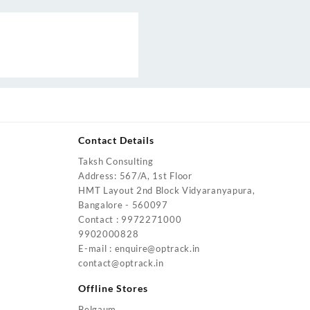
Contact Details
Taksh Consulting
urrent
Address: 567/A, 1st Floor
rice
HMT Layout 2nd Block Vidyaranyapura,
:
Bangalore - 560097
4,200.00.
Contact : 9972271000
urrent
9902000828
rice
E-mail : enquire@optrack.in
:
contact@optrack.in
5,500.00.
urrent
rice
Offline Stores
:
Belgaum