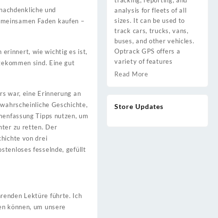
tracking, reporting, and
e nachdenkliche und
analysis for fleets of all
sizes. It can be used to
gemeinsamen Faden kaufen –
track cars, trucks, vans,
buses, and other vehicles.
Optrack GPS offers a
rinnert, wie wichtig es ist,
variety of features
 gekommen sind. Eine gut
Read More
rs war, eine Erinnerung an
nwahrscheinliche Geschichte,
Store Updates
mmenfassung Tipps nutzen, um
hter zu retten. Der
chichte von drei
stenloses fesselnde, gefüllt
renden Lektüre führte. Ich
ten können, um unsere