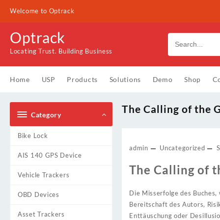
Skip
Welcome to Optrack
to
content
Optrack
Locating Trust. Building Business
Home
USP
Products
Solutions
Demo
Shop
Co
The Calling of the 
Category
Bike Lock
admin
Uncategorized
AIS 140 GPS Device
The Calling of 
Vehicle Trackers
Die Misserfolge des Buches, w
OBD Devices
Bereitschaft des Autors, Ris
Asset Trackers
Enttäuschung oder Desillusion