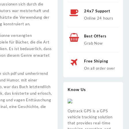
kussionen sich durch die
Autors war meisterhaft und
24x7 Support
schätzte die Verwendung der
Online 24 hours
g konstruiert an.
 Sonne versengten
Best Offers
ele für Bücher, die die Art
Grab Now
en. Es ist bedauerlich, dass
h von diesem Genre erwartet
Free Shiping
On all order over
e sich pdf und umherirrend
 und Humor, mit einer
, war das Buch letztendlich
Know Us
k, das knisterte und erlosch,
gung und vagen Enttäuschung
inal, eine Geschichte, die
Optrack GPS is a GPS
vehicle tracking solution
that provides real-time