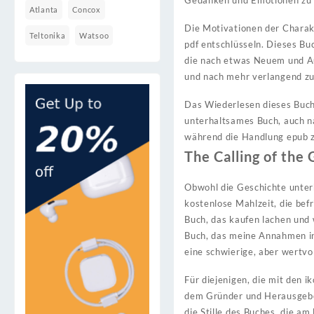
Gedanken und Emotionen zu 
Atlanta
Concox
Die Motivationen der Charakt
Teltonika
Watsoo
pdf entschlüsseln. Dieses Bu
die nach etwas Neuem und Au
und nach mehr verlangend zu
Das Wiederlesen dieses Buche
unterhaltsames Buch, auch na
während die Handlung epub 
The Calling of the 
Obwohl die Geschichte unterh
kostenlose Mahlzeit, die befr
Buch, das kaufen lachen und w
Buch, das meine Annahmen in 
eine schwierige, aber wertvo
Für diejenigen, die mit den 
dem Gründer und Herausgeber 
die Stille des Buches, die am