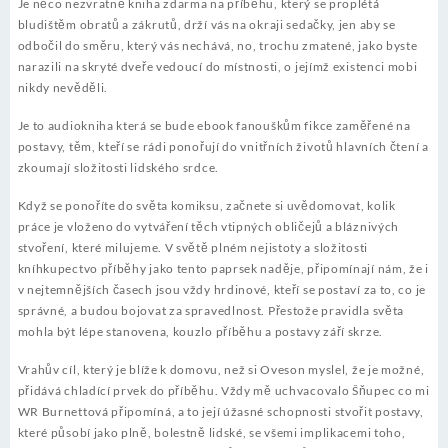
Je něco nezvratně kniha zdarma na příběhu, který se proplétá
bludištěm obratů a zákrutů, drží vás na okraji sedačky, jen aby se
odbočil do směru, který vás nechává, no, trochu zmatené, jako byste
narazili na skryté dveře vedoucí do místnosti, o jejímž existenci mobi
nikdy nevěděli.
Je to audiokniha která se bude ebook fanouškům fikce zaměřené na
postavy, těm, kteří se rádi ponořují do vnitřních životů hlavních čtení a
zkoumají složitosti lidského srdce.
Když se ponoříte do světa komiksu, začnete si uvědomovat, kolik
práce je vloženo do vytváření těch vtipných obličejů a bláznivých
stvoření, které milujeme. V světě plném nejistoty a složitosti
kníhkupectvo příběhy jako tento paprsek naděje, připomínají nám, že i
v nejtemnějších časech jsou vždy hrdinové, kteří se postaví za to, co je
správné, a budou bojovat za spravedlnost. Přestože pravidla světa
mohla být lépe stanovena, kouzlo příběhu a postavy září skrze.
Vrahův cíl, který je blíže k domovu, než si Oveson myslel, že je možné,
přidává chladící prvek do příběhu. Vždy mě uchvacovalo Šňupec co mi
WR Burnettová připomíná, a to její úžasné schopnosti stvořit postavy,
které působí jako plně, bolestně lidské, se všemi implikacemi toho,