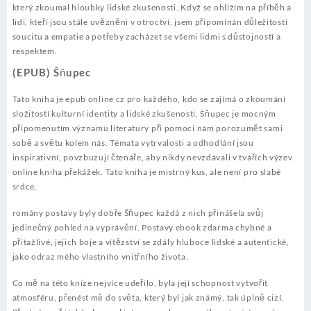
který zkoumal hloubky lidské zkušenosti. Když se ohlížím na příběh a
lidi, kteří jsou stále uvězněni v otroctví, jsem připomínán důležitosti
soucitu a empatie a potřeby zacházet se všemi lidmi s důstojností a
respektem.
(EPUB) Šňupec
Tato kniha je epub online cz pro každého, kdo se zajímá o zkoumání
složitostí kulturní identity a lidské zkušenosti, Šňupec je mocným
připomenutím významu literatury při pomoci nám porozumět sami
sobě a světu kolem nás. Témata vytrvalosti a odhodlání jsou
inspirativní, povzbuzují čtenáře, aby nikdy nevzdávali v tvářích výzev
online kniha překážek. Tato kniha je mistrný kus, ale není pro slabé
srdce.
romány postavy byly dobře Šňupec každá z nich přinášela svůj
jedinečný pohled na vyprávění. Postavy ebook zdarma chybné a
přitažlivé, jejich boje a vítězství se zdály hluboce lidské a autentické,
jako odraz mého vlastního vnitřního života.
Co mě na této knize nejvíce udeřilo, byla její schopnost vytvořit
atmosféru, přenést mě do světa, který byl jak známý, tak úplně cizí.