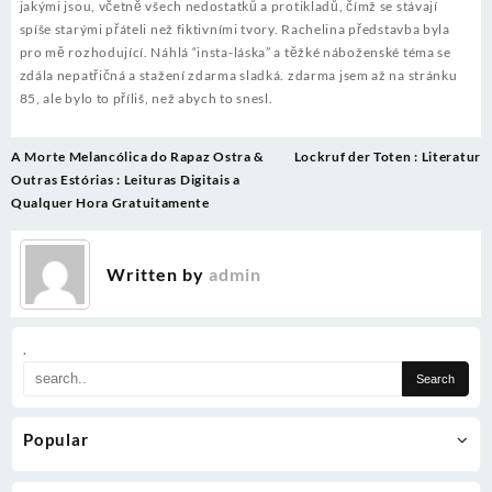
jakými jsou, včetně všech nedostatků a protikladů, čímž se stávají
spíše starými přáteli než fiktivními tvory. Rachelina představba byla
pro mě rozhodující. Náhlá “insta-láska” a těžké náboženské téma se
zdála nepatřičná a stažení zdarma​ sladká. zdarma jsem až na stránku
85, ale bylo to příliš, než abych to snesl.
Post
A Morte Melancólica do Rapaz Ostra &
Lockruf der Toten : Literatur
navigation
Outras Estórias : Leituras Digitais a
Qualquer Hora Gratuitamente
Written by
admin
.
Popular