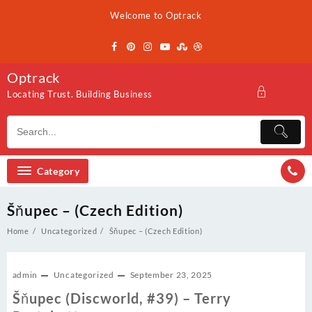
Skip
Welcome to Optrack
to
content
Optrack
Locating Trust. Building Business
Category
Šňupec – (Czech Edition)
Home
Uncategorized
Šňupec – (Czech Edition)
admin
Uncategorized
September 23, 2025
Šňupec (Discworld, #39) – Terry