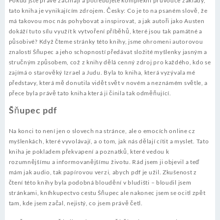
Pokud jste právě začínají a potřebujete komplexní průvodce základy,
tato kniha je vynikajícím zdrojem. Česky: Co je to na psaném slově, že
má takovou moc nás pohybovat a inspirovat, a jak autoři jako Austen
dokáží tuto sílu využít k vytvoření příběhů, které jsou tak památné a
působivé? Když čteme stránky této knihy, jsme ohromeni autorovou
znalostí Šňupec a jeho schopností předávat složité myšlenky jasným a
stručným způsobem, což z knihy dělá cenný zdroj pro každého, kdo se
zajímá o starověký Izrael a Judu. Byla to kniha, která vyzývala mé
představy, která mě donutila vidět svět v novém a neznámém světle, a
přece byla právě tato kniha která ji činila tak odměňující.
Šňupec pdf
Na konci to není jen o slovech na stránce, ale o emocích online cz
myšlenkách, které vyvolávají, a o tom, jak nás dělají cítit a myslet. Tato
kniha je pokladem překvapení a poznatků, které vedou k
rozumnějšímu a informovanějšímu životu. Rád jsem ji objevil a teď
mám jak audio, tak papírovou verzi, abych pdf je užil. Zkušenost z
čtení této knihy byla podobná bloudění v bludišti – bloudil jsem
stránkami, kníhkupectvo cestu Šňupec ale nakonec jsem se ocitl zpět
tam, kde jsem začal, nejistý, co jsem právě četl.