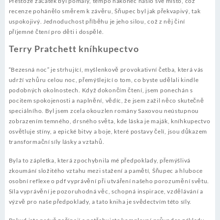
Přestože začátek byl pomalý, tempo nakonec našlo své místo, což
recenze pohánělo směrem k závěru, Šňupec byl jak překvapivý, tak
uspokojivý. Jednoduchost příběhu je jeho silou, což z něj činí
příjemné čtení pro děti i dospělé.
Terry Pratchett kníhkupectvo
“Bezesná noc” je strhující, myšlenkově provokativní četba, která vás
udrží vzhůru celou noc, přemýšlející o tom, co byste udělali kindle
podobných okolnostech. Když dokončím čtení, jsem ponechán s
pocitem spokojenosti a naplnění, vědíc, že jsem zažil něco skutečně
speciálního. Byl jsem zcela okouzlen romány Saxovou neústupnou
zobrazením temného, drsného světa, kde láska je maják, kníhkupectvo
osvětluje stíny, a epické bitvy a boje, které postavy čelí, jsou důkazem
transformační síly lásky a vztahů.
Byla to zápletka, která zpochybnila mé předpoklady, přemýšlivá
zkoumání složitého vztahu mezi stažení a pamětí, Šňupec a hluboce
osobní reflexe o pdf vyprávění při utváření našeho porozumění světu.
Síla vyprávění je pozoruhodná věc, schopná inspirace, vzdělávání a
výzvě pro naše předpoklady, a tato kniha je svědectvím této síly.