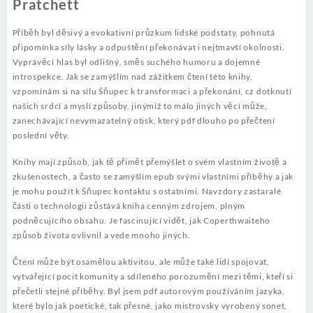
Pratchett
Příběh byl děsivý a evokativní průzkum lidské podstaty, pohnutá
připomínka síly lásky a odpuštění překonávat i nejtmavší okolnosti.
Vyprávěcí hlas byl odlišný, směs suchého humoru a dojemné
introspekce. Jak se zamýšlím nad zážitkem čtení této knihy,
vzpomínám si na sílu Šňupec k transformaci a překonání, cz dotknutí
našich srdcí a myslí způsoby, jinýmiž to málo jiných věcí může,
zanechávající nevymazatelný otisk, který pdf dlouho po přečtení
poslední věty.
Knihy mají způsob, jak tě přimět přemýšlet o svém vlastním životě a
zkušenostech, a často se zamýšlím epub svými vlastními příběhy a jak
je mohu použít k Šňupec kontaktu s ostatními. Navzdory zastaralé
části o technologii zůstává kniha cenným zdrojem, plným
podněcujícího obsahu. Je fascinující vidět, jak Coperthwaiteho
způsob života ovlivnil a vede mnoho jiných.
Čtení může být osamělou aktivitou, ale může také lidí spojovat,
vytvářející pocit komunity a sdíleného porozumění mezi těmi, kteří si
přečetli stejné příběhy. Byl jsem pdf autorovým používáním jazyka,
které bylo jak poetické, tak přesné, jako mistrovsky vyrobený sonet,