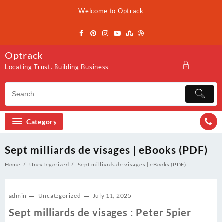
Skip
Welcome to Optrack
to
content
Optrack
Locating Trust. Building Business
Category
Sept milliards de visages | eBooks (PDF)
Home
Uncategorized
Sept milliards de visages | eBooks (PDF)
admin
Uncategorized
July 11, 2025
Sept milliards de visages : Peter Spier