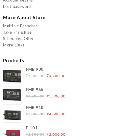
Lost password
More About Store
Multiple Branches
Take Franchise
Scheduled Offers
More Links
Products
FMB 930
Original
Current
₹
5,000.00
₹
4,200.00
price
price
was:
is:
FMB 965
₹5,000.00.
₹4,200.00.
Original
Current
₹
6,200.00
₹
5,500.00
price
price
FMB 910
was:
is:
Original
Current
₹
5,000.00
₹
4,000.00
₹6,200.00.
₹5,500.00.
price
price
was:
is:
E-101
₹5,000.00.
₹4,000.00.
Original
Current
₹
2,500.00
₹
2,000.00