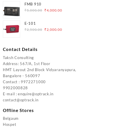
FMB 910
was:
is:
Original
Current
₹
5,000.00
₹
4,000.00
₹6,200.00.
₹5,500.00.
price
price
was:
is:
E-101
₹5,000.00.
₹4,000.00.
Original
Current
₹
2,500.00
₹
2,000.00
price
price
was:
is:
₹2,500.00.
₹2,000.00.
Contact Details
Taksh Consulting
Address: 567/A, 1st Floor
HMT Layout 2nd Block Vidyaranyapura,
Bangalore - 560097
Contact : 9972271000
9902000828
E-mail : enquire@optrack.in
contact@optrack.in
Offline Stores
Belgaum
Hospet