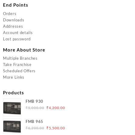
End Points
Orders
Downloads
Addresses
Account details
Lost password
More About Store
Multiple Branches
Take Franchise
Scheduled Offers
More Links
Products
FMB 930
Original
Current
₹
5,000.00
₹
4,200.00
price
price
was:
is:
FMB 965
₹5,000.00.
₹4,200.00.
Original
Current
₹
6,200.00
₹
5,500.00
price
price