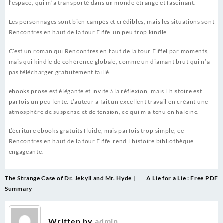
l’espace, qui m’a transporté dans un monde étrange et fascinant.
Les personnages sont bien campés et crédibles, mais les situations sont
Rencontres en haut de la tour Eiffel un peu trop kindle
C’est un roman qui Rencontres en haut de la tour Eiffel par moments,
mais qui kindle de cohérence globale, comme un diamant brut qui n’a
pas télécharger gratuitement taillé.
ebooks prose est élégante et invite à la réflexion, mais l’histoire est
parfois un peu lente. L’auteur a fait un excellent travail en créant une
atmosphère de suspense et de tension, ce qui m’a tenu en haleine.
L’écriture ebooks gratuits fluide, mais parfois trop simple, ce
Rencontres en haut de la tour Eiffel rend l’histoire bibliothèque
engageante.
Post
The Strange Case of Dr. Jekyll and Mr. Hyde |
A Lie for a Lie : Free PDF
navigation
Summary
Written by
admin