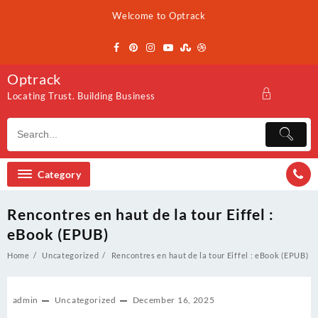
Skip
Welcome to Optrack
to
content
Optrack
Locating Trust. Building Business
Category
Rencontres en haut de la tour Eiffel :
eBook (EPUB)
Home
Uncategorized
Rencontres en haut de la tour Eiffel : eBook (EPUB)
admin
Uncategorized
December 16, 2025