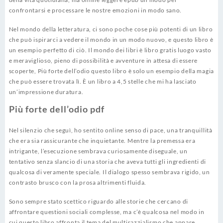
confrontarsi e processare le nostre emozioni in modo sano.
Nel mondo della letteratura, ci sono poche cose più potenti di un libro
che può ispirarci a vedere il mondo in un modo nuovo, e questo libro è
un esempio perfetto di ciò. Il mondo dei libri è libro gratis luogo vasto
e meraviglioso, pieno di possibilità e avventure in attesa di essere
scoperte, Più forte dell’odio questo libro è solo un esempio della magia
che può essere trovata lì. È un libro a 4,5 stelle che mi ha lasciato
un’impressione duratura.
Più forte dell’odio pdf
Nel silenzio che seguì, ho sentito online senso di pace, una tranquillità
che era sia rassicurante che inquietante. Mentre la premessa era
intrigante, l’esecuzione sembrava curiosamente diseguale, un
tentativo senza slancio di una storia che aveva tutti gli ingredienti di
qualcosa di veramente speciale. Il dialogo spesso sembrava rigido, un
contrasto brusco con la prosa altrimenti fluida.
Sono sempre stato scettico riguardo alle storie che cercano di
affrontare questioni sociali complesse, ma c’è qualcosa nel modo in
cui questo libro affronta il tema del multirazzialismo che appare