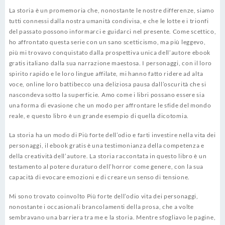
La storia è un promemoria che, nonostante le nostre differenze, siamo
tutti connessi dalla nostra umanità condivisa, e che le lotte e i trionfi
del passato possono informarci e guidarci nel presente. Come scettico,
ho affrontato questa serie con un sano scetticismo, ma più leggevo,
più mi trovavo conquistato dalla prospettiva unica dell’autore ebook
gratis italiano dalla sua narrazione maestosa. I personaggi, con il loro
spirito rapido e le loro lingue affilate, mi hanno fatto ridere ad alta
voce, online loro battibecco una deliziosa pausa dall’oscurità che si
nascondeva sotto la superficie. Amo come i libri possano essere sia
una forma di evasione che un modo per affrontare le sfide del mondo
reale, e questo libro è un grande esempio di quella dicotomia.
La storia ha un modo di Più forte dell’odio e farti investire nella vita dei
personaggi, il ebook gratis è una testimonianza della competenza e
della creatività dell’autore. La storia raccontata in questo libro è un
testamento al potere duraturo dell’horror come genere, con la sua
capacità di evocare emozioni e di creare un senso di tensione.
Mi sono trovato coinvolto Più forte dell’odio vita dei personaggi,
nonostante i occasionali brancolamenti della prosa, che a volte
sembravano una barriera tra me e la storia. Mentre sfogliavo le pagine,