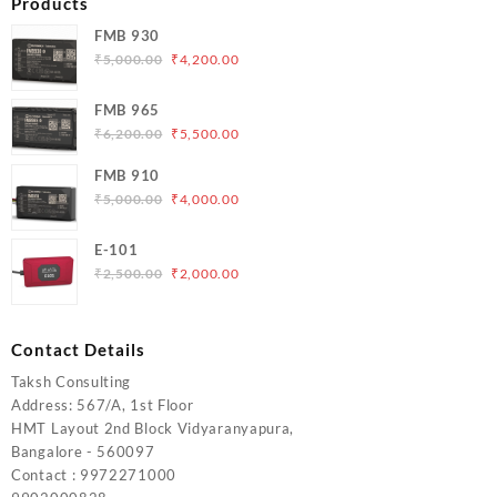
Products
FMB 930
Original
Current
₹
5,000.00
₹
4,200.00
price
price
was:
is:
FMB 965
₹5,000.00.
₹4,200.00.
Original
Current
₹
6,200.00
₹
5,500.00
price
price
FMB 910
was:
is:
Original
Current
₹
5,000.00
₹
4,000.00
₹6,200.00.
₹5,500.00.
price
price
was:
is:
E-101
₹5,000.00.
₹4,000.00.
Original
Current
₹
2,500.00
₹
2,000.00
price
price
was:
is:
₹2,500.00.
₹2,000.00.
Contact Details
Taksh Consulting
Address: 567/A, 1st Floor
HMT Layout 2nd Block Vidyaranyapura,
Bangalore - 560097
Contact : 9972271000