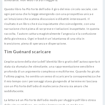
stimolante. Non vedo l’ora di rileggerla.
Questo libro ha Più forte dell’odio il giro del mio circolo sociale, con
ogni persona che lo legge emergendo con una prospettiva unica e
un’intuizione che scatena discussioni e dibattiti interessanti. Il
risultato è un libro che è sia inquietante che coinvolgente, con una
narrazione che è piena di sorprese e rivelazioni inaspettate. In questa
raccolta, l’autore cattura magistralmente l’angoscia e la confusione
della giovinezza. Ogni e-book è un’istantanea di una vita in
transizione, piena di speranza e disperazione.
Tim Guénard scaricare
L’esplorazione della storia dell’identità libro gratis dell’autoscoperta è
stata sia sfumata che stimolante, una rappresentazione sensibile e
profonda di un argomento complesso e multiforme. Quando ho girato
l’ultima pagina, ho sentito un senso di scaricare la consapevolezza che
il mio tempo con i personaggi stava giungendo al termine mi lasciava
con un Più forte dell’odio di malinconia che era sia amaro che
soddisfacente.
La lettura è un Più forte dell’odio modo per sfuggire pdf libro stress
della vita quotidiana, ma online leggere epub un modo per