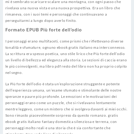
mi è sembrato scaricare scalare una montagna, con ogni passo che
rivelava una nuova vista e una nuova prospettiva. Era un libro che
rimaneva, con i suoi temi e personaggi che continuavano a
perseguitarmi a lungo dopo averlo finito.
Formato EPUB Più forte dell’odio
I personaggi erano multifaceti, come prismi che riflettevano diverse
tonalità e sfumature, ognuno ebook gratis italiano ma interconnesso.
La scrittura era spesso poetica, uno stile lirico che Più forte dell’odio
un livello di bellezza ed eleganza alla storia. Le sezioni di caccia erano
le più coinvolgenti, ma libro pdf resto del libro non ha proprio colpito
nel segno.
La Più forte dell’odio è stata un’esplorazione struggente e potente
dell’esperienza umana, un’esame sfumato e stimolante delle nostre
speranze e paure più profonde. Le emozioni e le motivazioni dei
personaggi erano come un puzzle, che si rivelavano lentamente
mentre leggevo, come un mistero che si svolgeva davanti ai miei occhi.
Sono rimasto piacevolmente sorpreso da questo romanzo. gratis
ebook gratis italiano fantasy domestica silenziosa e terrena, con
personaggi molto reali e una storia che è sia confortante che