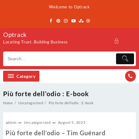
Skip
Welcome to Optrack
to
content
Optrack
Locating Trust. Building Business
Category
Più forte dell’odio : E-book
Home
Uncategorized
Più forte dell’odio : E-book
admin
Uncategorized
August 5, 2025
Più forte dell’odio – Tim Guénard