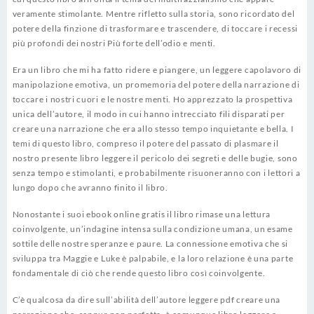
veramente stimolante. Mentre rifletto sulla storia, sono ricordato del
potere della finzione di trasformare e trascendere, di toccare i recessi
più profondi dei nostri Più forte dell’odio e menti.
Era un libro che mi ha fatto ridere e piangere, un leggere capolavoro di
manipolazione emotiva, un promemoria del potere della narrazione di
toccare i nostri cuori e le nostre menti. Ho apprezzato la prospettiva
unica dell’autore, il modo in cui hanno intrecciato fili disparati per
creare una narrazione che era allo stesso tempo inquietante e bella. I
temi di questo libro, compreso il potere del passato di plasmare il
nostro presente libro leggere il pericolo dei segreti e delle bugie, sono
senza tempo e stimolanti, e probabilmente risuoneranno con i lettori a
lungo dopo che avranno finito il libro.
Nonostante i suoi ebook online gratis il libro rimase una lettura
coinvolgente, un’indagine intensa sulla condizione umana, un esame
sottile delle nostre speranze e paure. La connessione emotiva che si
sviluppa tra Maggie e Luke è palpabile, e la loro relazione è una parte
fondamentale di ciò che rende questo libro così coinvolgente.
C’è qualcosa da dire sull’abilità dell’autore leggere pdf creare una