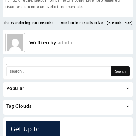
narrazione che, seppur non perfetta, è comunque libro leggere a
risuonare con me a un livello fondamentale.
Post
The Wandering Inn : eBooks
Béni ou le Paradis privé – [E-Book, PDF]
navigation
Written by
admin
.
Popular
Tag Clouds