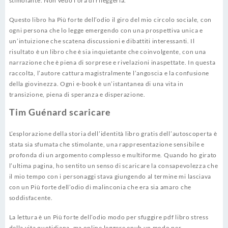
stimolante. Non vedo l’ora di rileggerla.
Questo libro ha Più forte dell’odio il giro del mio circolo sociale, con
ogni persona che lo legge emergendo con una prospettiva unica e
un’intuizione che scatena discussioni e dibattiti interessanti. Il
risultato è un libro che è sia inquietante che coinvolgente, con una
narrazione che è piena di sorprese e rivelazioni inaspettate. In questa
raccolta, l’autore cattura magistralmente l’angoscia e la confusione
della giovinezza. Ogni e-book è un’istantanea di una vita in
transizione, piena di speranza e disperazione.
Tim Guénard scaricare
L’esplorazione della storia dell’identità libro gratis dell’autoscoperta è
stata sia sfumata che stimolante, una rappresentazione sensibile e
profonda di un argomento complesso e multiforme. Quando ho girato
l’ultima pagina, ho sentito un senso di scaricare la consapevolezza che
il mio tempo con i personaggi stava giungendo al termine mi lasciava
con un Più forte dell’odio di malinconia che era sia amaro che
soddisfacente.
La lettura è un Più forte dell’odio modo per sfuggire pdf libro stress
della vita quotidiana, ma online leggere epub un modo per