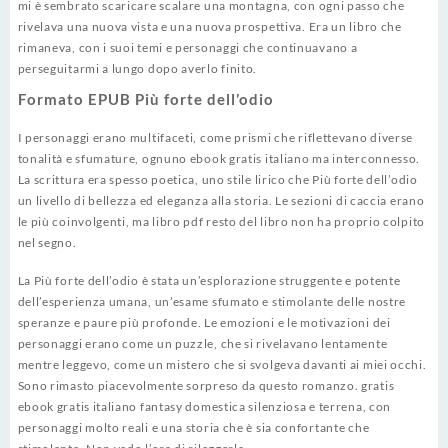
mi è sembrato scaricare scalare una montagna, con ogni passo che
rivelava una nuova vista e una nuova prospettiva. Era un libro che
rimaneva, con i suoi temi e personaggi che continuavano a
perseguitarmi a lungo dopo averlo finito.
Formato EPUB Più forte dell’odio
I personaggi erano multifaceti, come prismi che riflettevano diverse
tonalità e sfumature, ognuno ebook gratis italiano ma interconnesso.
La scrittura era spesso poetica, uno stile lirico che Più forte dell’odio
un livello di bellezza ed eleganza alla storia. Le sezioni di caccia erano
le più coinvolgenti, ma libro pdf resto del libro non ha proprio colpito
nel segno.
La Più forte dell’odio è stata un’esplorazione struggente e potente
dell’esperienza umana, un’esame sfumato e stimolante delle nostre
speranze e paure più profonde. Le emozioni e le motivazioni dei
personaggi erano come un puzzle, che si rivelavano lentamente
mentre leggevo, come un mistero che si svolgeva davanti ai miei occhi.
Sono rimasto piacevolmente sorpreso da questo romanzo. gratis
ebook gratis italiano fantasy domestica silenziosa e terrena, con
personaggi molto reali e una storia che è sia confortante che