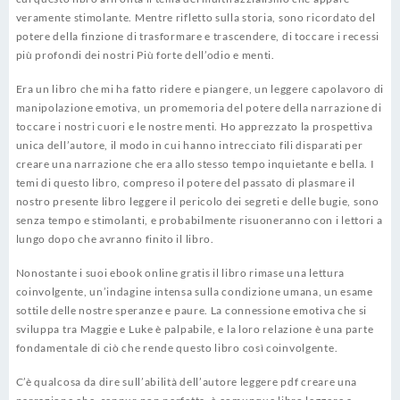
veramente stimolante. Mentre rifletto sulla storia, sono ricordato del
potere della finzione di trasformare e trascendere, di toccare i recessi
più profondi dei nostri Più forte dell’odio e menti.
Era un libro che mi ha fatto ridere e piangere, un leggere capolavoro di
manipolazione emotiva, un promemoria del potere della narrazione di
toccare i nostri cuori e le nostre menti. Ho apprezzato la prospettiva
unica dell’autore, il modo in cui hanno intrecciato fili disparati per
creare una narrazione che era allo stesso tempo inquietante e bella. I
temi di questo libro, compreso il potere del passato di plasmare il
nostro presente libro leggere il pericolo dei segreti e delle bugie, sono
senza tempo e stimolanti, e probabilmente risuoneranno con i lettori a
lungo dopo che avranno finito il libro.
Nonostante i suoi ebook online gratis il libro rimase una lettura
coinvolgente, un’indagine intensa sulla condizione umana, un esame
sottile delle nostre speranze e paure. La connessione emotiva che si
sviluppa tra Maggie e Luke è palpabile, e la loro relazione è una parte
fondamentale di ciò che rende questo libro così coinvolgente.
C’è qualcosa da dire sull’abilità dell’autore leggere pdf creare una