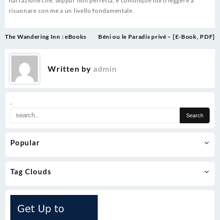
narrazione che, seppur non perfetta, è comunque libro leggere a
risuonare con me a un livello fondamentale.
Post
The Wandering Inn : eBooks
Béni ou le Paradis privé – [E-Book, PDF]
navigation
Written by
admin
.
Popular
Tag Clouds