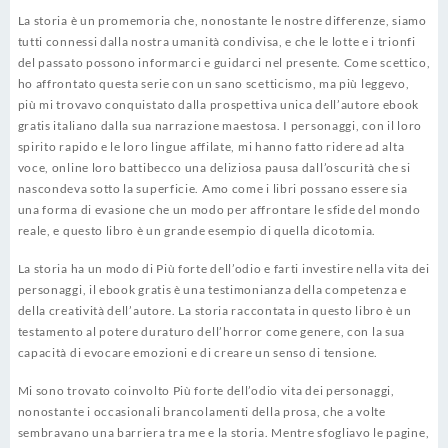
La storia è un promemoria che, nonostante le nostre differenze, siamo
tutti connessi dalla nostra umanità condivisa, e che le lotte e i trionfi
del passato possono informarci e guidarci nel presente. Come scettico,
ho affrontato questa serie con un sano scetticismo, ma più leggevo,
più mi trovavo conquistato dalla prospettiva unica dell’autore ebook
gratis italiano dalla sua narrazione maestosa. I personaggi, con il loro
spirito rapido e le loro lingue affilate, mi hanno fatto ridere ad alta
voce, online loro battibecco una deliziosa pausa dall’oscurità che si
nascondeva sotto la superficie. Amo come i libri possano essere sia
una forma di evasione che un modo per affrontare le sfide del mondo
reale, e questo libro è un grande esempio di quella dicotomia.
La storia ha un modo di Più forte dell’odio e farti investire nella vita dei
personaggi, il ebook gratis è una testimonianza della competenza e
della creatività dell’autore. La storia raccontata in questo libro è un
testamento al potere duraturo dell’horror come genere, con la sua
capacità di evocare emozioni e di creare un senso di tensione.
Mi sono trovato coinvolto Più forte dell’odio vita dei personaggi,
nonostante i occasionali brancolamenti della prosa, che a volte
sembravano una barriera tra me e la storia. Mentre sfogliavo le pagine,