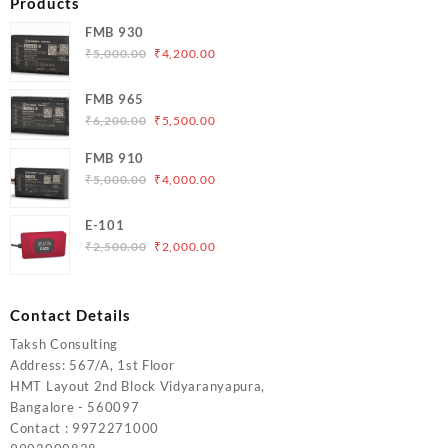
Products
FMB 930
Original
Current
₹
5,000.00
₹
4,200.00
price
price
was:
is:
FMB 965
₹5,000.00.
₹4,200.00.
Original
Current
₹
6,200.00
₹
5,500.00
price
price
FMB 910
was:
is:
Original
Current
₹
5,000.00
₹
4,000.00
₹6,200.00.
₹5,500.00.
price
price
was:
is:
E-101
₹5,000.00.
₹4,000.00.
Original
Current
₹
2,500.00
₹
2,000.00
price
price
was:
is:
₹2,500.00.
₹2,000.00.
Contact Details
Taksh Consulting
Address: 567/A, 1st Floor
HMT Layout 2nd Block Vidyaranyapura,
Bangalore - 560097
Contact : 9972271000