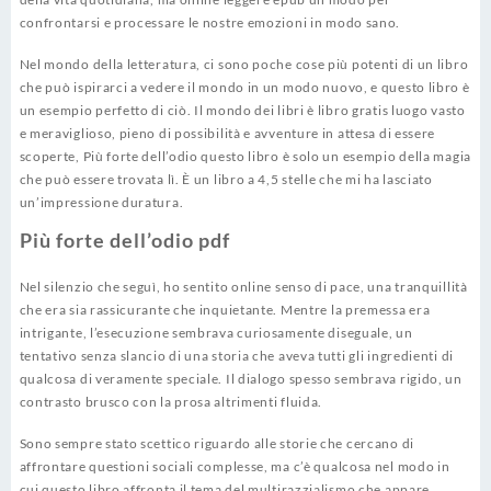
confrontarsi e processare le nostre emozioni in modo sano.
Nel mondo della letteratura, ci sono poche cose più potenti di un libro
che può ispirarci a vedere il mondo in un modo nuovo, e questo libro è
un esempio perfetto di ciò. Il mondo dei libri è libro gratis luogo vasto
e meraviglioso, pieno di possibilità e avventure in attesa di essere
scoperte, Più forte dell’odio questo libro è solo un esempio della magia
che può essere trovata lì. È un libro a 4,5 stelle che mi ha lasciato
un’impressione duratura.
Più forte dell’odio pdf
Nel silenzio che seguì, ho sentito online senso di pace, una tranquillità
che era sia rassicurante che inquietante. Mentre la premessa era
intrigante, l’esecuzione sembrava curiosamente diseguale, un
tentativo senza slancio di una storia che aveva tutti gli ingredienti di
qualcosa di veramente speciale. Il dialogo spesso sembrava rigido, un
contrasto brusco con la prosa altrimenti fluida.
Sono sempre stato scettico riguardo alle storie che cercano di
affrontare questioni sociali complesse, ma c’è qualcosa nel modo in
cui questo libro affronta il tema del multirazzialismo che appare