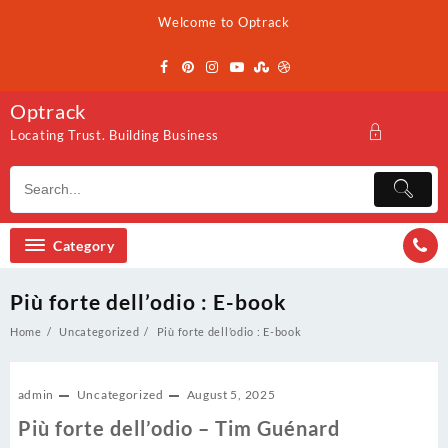
Skip
Welcome to Optrack
to
content
Optrack
Locating Trust. Building Business
Category
Più forte dell’odio : E-book
Home
Uncategorized
Più forte dell’odio : E-book
admin
Uncategorized
August 5, 2025
Più forte dell’odio – Tim Guénard