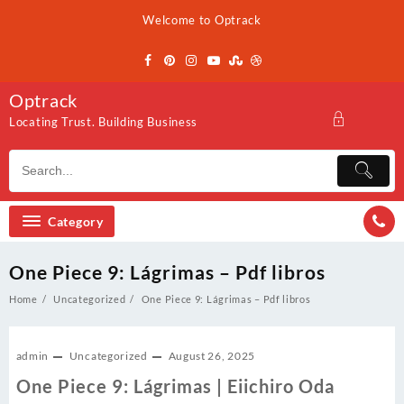
Skip
Welcome to Optrack
to
content
Optrack
Locating Trust. Building Business
Category
One Piece 9: Lágrimas – Pdf libros
Home
Uncategorized
One Piece 9: Lágrimas – Pdf libros
admin
Uncategorized
August 26, 2025
One Piece 9: Lágrimas | Eiichiro Oda