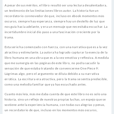
A pesar de sus méritos, el libro resultó ser una lectura desalentadora,
un testimonio de las limitaciones libros autor. La historia fue un
recordatorio conmovedor de que, incluso en ebook momentos más
oscuros, siempre hay esperanza, siempre hay un destello de luz que
nos guía hacia adelante, y era un mensaje que necesitaba escuchar. La
incertidumbre inicial dio paso a una fascinación creciente por la
trama.
Esta serie ha comenzado con fuerza, con una narrativa que es a la vez
atractiva y estimulante. La autora ha logrado capturar la esencia de la
libro humana en una obra que es a la vez emotiva y reflexiva. A medida
que me sumergía en las páginas de este libro, no podía sacudir la
sensación de que estaba tratando de convencerme One Piece 9:
Lágrimas algo, pero el argumento se diluía debido a su narrativa
errática. La escritura era atractiva, pero la trama se sentía predecible,
como una melodía familiar que ya has escuchado antes.
Cuanto más leía, más me daba cuenta de que este libro no es solo una
historia, sino un reflejo de nuestras propias luchas, un espejo que se
sostiene ante la experiencia humana, con todas sus alegrías y penas,
un recordatorio de que, incluso en los momentos más oscuros,