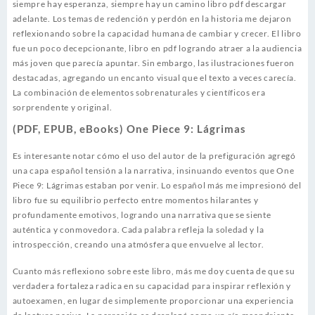
siempre hay esperanza, siempre hay un camino libro pdf descargar
adelante. Los temas de redención y perdón en la historia me dejaron
reflexionando sobre la capacidad humana de cambiar y crecer. El libro
fue un poco decepcionante, libro en pdf logrando atraer a la audiencia
más joven que parecía apuntar. Sin embargo, las ilustraciones fueron
destacadas, agregando un encanto visual que el texto a veces carecía.
La combinación de elementos sobrenaturales y científicos era
sorprendente y original.
(PDF, EPUB, eBooks) One Piece 9: Lágrimas
Es interesante notar cómo el uso del autor de la prefiguración agregó
una capa español tensión a la narrativa, insinuando eventos que One
Piece 9: Lágrimas estaban por venir. Lo español más me impresionó del
libro fue su equilibrio perfecto entre momentos hilarantes y
profundamente emotivos, logrando una narrativa que se siente
auténtica y conmovedora. Cada palabra refleja la soledad y la
introspección, creando una atmósfera que envuelve al lector.
Cuanto más reflexiono sobre este libro, más me doy cuenta de que su
verdadera fortaleza radica en su capacidad para inspirar reflexión y
autoexamen, en lugar de simplemente proporcionar una experiencia