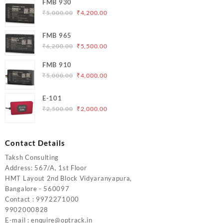
FMB 930
Original
Current
₹
5,000.00
₹
4,200.00
price
price
was:
is:
FMB 965
₹5,000.00.
₹4,200.00.
Original
Current
₹
6,200.00
₹
5,500.00
price
price
FMB 910
was:
is:
Original
Current
₹
5,000.00
₹
4,000.00
₹6,200.00.
₹5,500.00.
price
price
was:
is:
E-101
₹5,000.00.
₹4,000.00.
Original
Current
₹
2,500.00
₹
2,000.00
price
price
was:
is:
₹2,500.00.
₹2,000.00.
Contact Details
Taksh Consulting
Address: 567/A, 1st Floor
HMT Layout 2nd Block Vidyaranyapura,
Bangalore - 560097
Contact : 9972271000
9902000828
E-mail : enquire@optrack.in