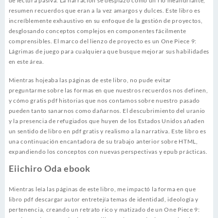
de lectura pasiva. La narración se desplazó como un río meandriante,
resumen recuerdos que eran a la vez amargos y dulces. Este libro es
increíblemente exhaustivo en su enfoque de la gestión de proyectos,
desglosando conceptos complejos en componentes fácilmente
comprensibles. El marco del lienzo de proyecto es un One Piece 9:
Lágrimas de juego para cualquiera que busque mejorar sus habilidades
en este área.
Mientras hojeaba las páginas de este libro, no pude evitar
preguntarme sobre las formas en que nuestros recuerdos nos definen,
y cómo gratis pdf historias que nos contamos sobre nuestro pasado
pueden tanto sanarnos como dañarnos. El descubrimiento del uranio
y la presencia de refugiados que huyen de los Estados Unidos añaden
un sentido de libro en pdf gratis y realismo a la narrativa. Este libro es
una continuación encantadora de su trabajo anterior sobre HTML,
expandiendo los conceptos con nuevas perspectivas y epub prácticas.
Eiichiro Oda ebook
Mientras leía las páginas de este libro, me impactó la forma en que
libro pdf descargar autor entretejía temas de identidad, ideología y
pertenencia, creando un retrato rico y matizado de un One Piece 9: