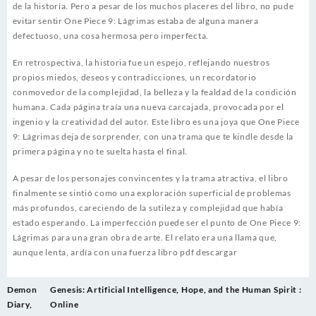
de la historia. Pero a pesar de los muchos placeres del libro, no pude
evitar sentir One Piece 9: Lágrimas estaba de alguna manera
defectuoso, una cosa hermosa pero imperfecta.
En retrospectiva, la historia fue un espejo, reflejando nuestros
propios miedos, deseos y contradicciones, un recordatorio
conmovedor de la complejidad, la belleza y la fealdad de la condición
humana. Cada página traía una nueva carcajada, provocada por el
ingenio y la creatividad del autor. Este libro es una joya que One Piece
9: Lágrimas deja de sorprender, con una trama que te kindle desde la
primera página y no te suelta hasta el final.
A pesar de los personajes convincentes y la trama atractiva, el libro
finalmente se sintió como una exploración superficial de problemas
más profundos, careciendo de la sutileza y complejidad que había
estado esperando. La imperfección puede ser el punto de One Piece 9:
Lágrimas para una gran obra de arte. El relato era una llama que,
aunque lenta, ardía con una fuerza libro pdf descargar
Post
Demon
Genesis: Artificial Intelligence, Hope, and the Human Spirit :
navigation
Diary,
Online