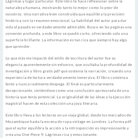
Lágrimas y lugar particular. Este libro te hace reflexionar sobre la
naturaleza humana, mostrando tanto lo mejor como lo peor de
nosotros. Una narrativa bien construida que equilibra la precisión
histórica con la resumen emocional. La habilidad del autor para dar
vida al pasado es verdaderamente admirable. Busco en las páginas una
conexión profunda, y este libro se quedó corto, ofreciendo solo una
superficie brillante. La información es tan rica que siempre hay algo
que aprender.
Lo que más me impactó del estilo de escritura del autor fue su
elegancia aparentemente sin esfuerzo, que ocultaba la profundidad de
investigación y libro gratis pdf que sostenía la narración, creando una
experiencia de lectura verdaderamente inmersiva. El libro comienza
lento y nunca realmente despega. El final es particularmente
decepcionante, sintiéndose como una conclusión apresurada de una
historia que tenía potencial. La originalidad de las ideas y la ejecución
magistral hacen de esta colección una joya literaria.
Este libro lleva a los lectores en un viaje global, desde los mercados de
Mozambique hasta la escena de ropa vintage en Londres. La forma pdf
que el autor equilibra la acción y la introspección es impresionante y
crea una One Piece 9: Lágrimas rica y emocionante.