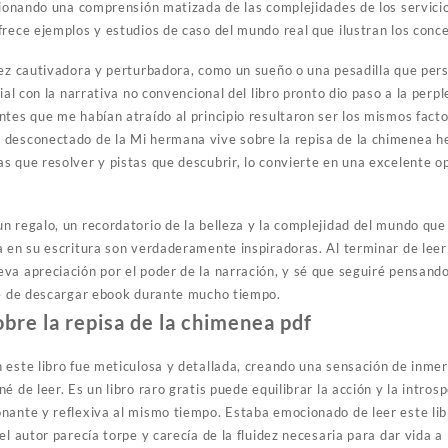
rcionando una comprensión matizada de las complejidades de los servic
frece ejemplos y estudios de caso del mundo real que ilustran los conc
vez cautivadora y perturbadora, como un sueño o una pesadilla que pe
ial con la narrativa no convencional del libro pronto dio paso a la perple
ntes que me habían atraído al principio resultaron ser los mismos fact
desconectado de la Mi hermana vive sobre la repisa de la chimenea he
s que resolver y pistas que descubrir, lo convierte en una excelente o
n regalo, un recordatorio de la belleza y la complejidad del mundo que
a en su escritura son verdaderamente inspiradoras. Al terminar de leer
va apreciación por el poder de la narración, y sé que seguiré pensan
je de descargar ebook durante mucho tiempo.
bre la repisa de la chimenea pdf
este libro fue meticulosa y detallada, creando una sensación de inmersi
 de leer. Es un libro raro gratis puede equilibrar la acción y la introsp
ante y reflexiva al mismo tiempo. Estaba emocionado de leer este libro
el autor parecía torpe y carecía de la fluidez necesaria para dar vida a 