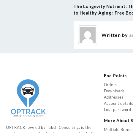
The Longevity Nutrient: T
Post
to Healthy Aging : Free B
navigation
Written by
a
End Points
Orders
Downloads
Addresses
Account detail
Lost password
More About S
OPTRACK, owned by Taksh Consulting, is the
Multiple Branc