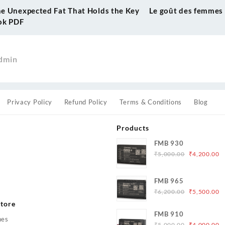
he Unexpected Fat That Holds the Key
Le goût des femmes 
ook PDF
dmin
Privacy Policy
Refund Policy
Terms & Conditions
Blog
Products
FMB 930
Original
C
₹
5,000.00
₹
4,200.00
price
p
was:
is
s
FMB 965
₹5,000.00.
₹
Original
C
₹
6,200.00
₹
5,500.00
price
p
tore
was:
is
FMB 910
hes
₹6,200.00.
₹
Original
C
₹
5,000.00
₹
4,000.00