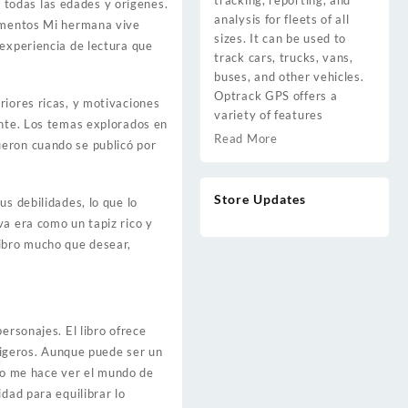
tracking, reporting, and
e todas las edades y orígenes.
analysis for fleets of all
momentos Mi hermana vive
sizes. It can be used to
 experiencia de lectura que
track cars, trucks, vans,
buses, and other vehicles.
Optrack GPS offers a
riores ricas, y motivaciones
variety of features
ante. Los temas explorados en
Read More
ueron cuando se publicó por
Store Updates
s debilidades, lo que lo
va era como un tapiz rico y
libro mucho que desear,
ersonajes. El libro ofrece
 ligeros. Aunque puede ser un
leo me hace ver el mundo de
dad para equilibrar lo