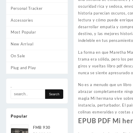
oscuridad rica y sedosa, env
Personal Tracker
historia parecían oscuros, co
lectura y cómo puede enriqu
Accessories
desarrollar empatía y compren
Most Popular
destino, y las mejores histo
indeleble en tus pensamient
New Arrival
La forma en que Maretha Maar
On Sale
trama era sólida, pero los pe
giros y vueltas libro pdf des
Plug and Play
nunca se siente apresurado o
No es a menudo que un libro
.
abrazar completamente ningun
magia Mi hermana vive sobre 
instancia, perturbador. El pa
colinas esmeraldas y costas 
Popular
EPUB PDF Mi herm
FMB 930