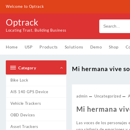
Skip
Welcome to Optrack
to
content
Optrack
Locating Trust. Building Business
Home
USP
Products
Solutions
Demo
Shop
Co
Mi hermana vive so
Category
Bike Lock
AIS 140 GPS Device
admin
Uncategorized
Vehicle Trackers
Mi hermana vive
OBD Devices
Las voces de los personajes e
Asset Trackers
una sinfonía de emociones y 