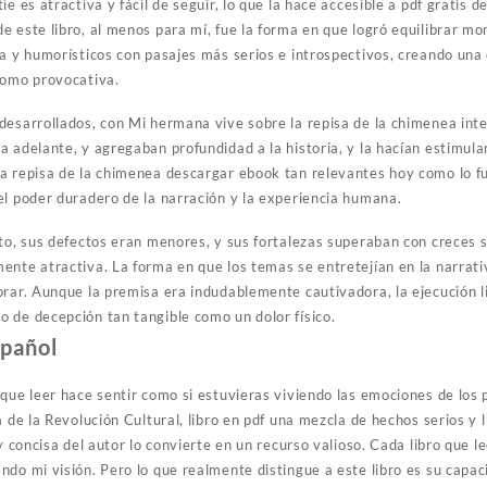
e es atractiva y fácil de seguir, lo que la hace accesible a pdf gratis d
e este libro, al menos para mí, fue la forma en que logró equilibrar 
ea y humorísticos con pasajes más serios e introspectivos, creando una
como provocativa.
desarrollados, con Mi hermana vive sobre la repisa de la chimenea inte
a adelante, y agregaban profundidad a la historia, y la hacían estimul
a repisa de la chimenea descargar ebook tan relevantes hoy como lo f
el poder duradero de la narración y la experiencia humana.
to, sus defectos eran menores, y sus fortalezas superaban con creces su
ente atractiva. La forma en que los temas se entretejían en la narrati
orar. Aunque la premisa era indudablemente cautivadora, la ejecución 
 de decepción tan tangible como un dolor físico.
spañol
que leer hace sentir como si estuvieras viviendo las emociones de los p
a de la Revolución Cultural, libro en pdf una mezcla de hechos serios y
 y concisa del autor lo convierte en un recurso valioso. Cada libro que 
do mi visión. Pero lo que realmente distingue a este libro es su capaci