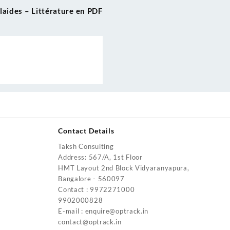
laides – Littérature en PDF
Contact Details
Taksh Consulting
urrent
Address: 567/A, 1st Floor
rice
HMT Layout 2nd Block Vidyaranyapura,
:
Bangalore - 560097
4,200.00.
Contact : 9972271000
urrent
9902000828
rice
E-mail : enquire@optrack.in
:
contact@optrack.in
5,500.00.
urrent