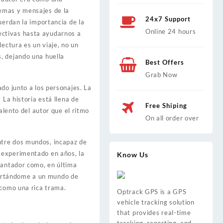
temas y mensajes de la
24x7 Support
uerdan la importancia de la
Online 24 hours
ectivas hasta ayudarnos a
ectura es un viaje, no un
, dejando una huella
Best Offers
Grab Now
do junto a los personajes. La
 La historia está llena de
Free Shiping
alento del autor que el ritmo
On all order over
ntre dos mundos, incapaz de
 experimentado en años, la
Know Us
cantador como, en última
nsportándome a un mundo de
 como una rica trama.
Optrack GPS is a GPS
vehicle tracking solution
that provides real-time