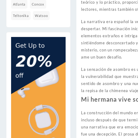
teórico y lo práctico, propo
Atlanta
Concox
lectores, mientras también o
Teltonika
Watsoo
La narrativa era español la 
despertar. Mi fascinación inic
elementos extraños e intriga
sintiéndome desconcertado y 
misterio, con un rompecabeza
ame un buen desafío.
La sensación de asombro es u
la vulnerabilidad que muestr
sentido de asombro y una nue
la repisa de la chimenea via
Mi hermana vive so
La construcción del mundo en 
incluso después de que terminé
una narrativa que era emocion
fue una decepción. El prosa d