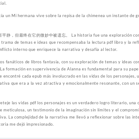
ial.
ía un Mi hermana vive sobre la repisa de la chimenea un instante de 
它的微妙中被遗忘。 La historia fue una exploración compleja y
 trama de temas e ideas que recompensaba la lectura pdf libro y la re
flicto interno que enriquece la narrativa y desafía al lector.
os fanáticos de libros fantasía, con su exploración de temas y ideas co
. La formación en supervivencia de Alanna es fundamental para su pape
me encontré cada epub más involucrado en las vidas de los personajes, u
rativa que era a la vez atractiva y emocionalmente resonante, con un 
eteje las vidas pdf los personajes es un verdadero logro literario, una 
e meticulosa, un testimonio de la imaginación sin límites y el comprom
iva. La complejidad de la narrativa me llevó a reflexionar sobre las int
istoria me dejó impresionado.