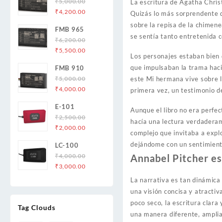
₹
5,000.00
La escritura de Agatha Christi
Original
Current
₹
4,200.00
Quizás lo más sorprendente d
price
price
sobre la repisa de la chimen
FMB 965
was:
is:
se sentía tanto entretenida 
₹
6,200.00
₹5,000.00.
₹4,200.00.
Original
Current
₹
5,500.00
Los personajes estaban bien 
price
price
que impulsaban la trama haci
FMB 910
was:
is:
₹
5,000.00
este Mi hermana vive sobre l
₹6,200.00.
₹5,500.00.
Original
Current
₹
4,000.00
primera vez, un testimonio d
price
price
E-101
was:
is:
Aunque el libro no era perfec
₹
2,500.00
₹5,000.00.
₹4,000.00.
hacía una lectura verdaderam
Original
Current
₹
2,000.00
complejo que invitaba a expl
price
price
dejándome con un sentimiento
LC-100
was:
is:
₹
4,000.00
Annabel Pitcher e
₹2,500.00.
₹2,000.00.
Original
Current
₹
3,000.00
price
price
La narrativa es tan dinámica 
was:
is:
una visión concisa y atractiv
₹4,000.00.
₹3,000.00.
poco seco, la escritura clara
Tag Clouds
una manera diferente, amplian