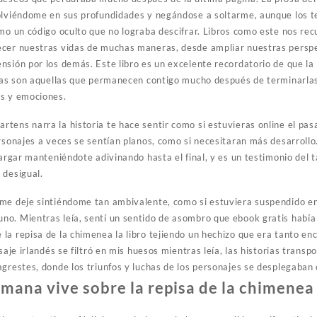
olviéndome en sus profundidades y negándose a soltarme, aunque los 
mo un código oculto que no lograba descifrar. Libros como este nos rec
ecer nuestras vidas de muchas maneras, desde ampliar nuestras persp
sión por los demás. Este libro es un excelente recordatorio de que la l
rias son aquellas que permanecen contigo mucho después de terminarlas
os y emociones.
tens narra la historia te hace sentir como si estuvieras online el pasa
rsonajes a veces se sentían planos, como si necesitaran más desarrollo.
cargar manteniéndote adivinando hasta el final, y es un testimonio del t
 desigual.
 me deje sintiéndome tan ambivalente, como si estuviera suspendido e
o. Mientras leía, sentí un sentido de asombro que ebook gratis había
la repisa de la chimenea la libro tejiendo un hechizo que era tanto en
isaje irlandés se filtró en mis huesos mientras leía, las historias tra
agrestes, donde los triunfos y luchas de los personajes se desplegaban
ana vive sobre la repisa de la chimenea