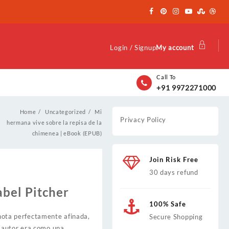
Login / Signup
My account
Call To
+91 9972271000
Home
Uncategorized
Mi
Privacy Policy
hermana vive sobre la repisa de la
chimenea | eBook (EPUB)
Join Risk Free
30 days refund
abel Pitcher
100% Safe
a nota perfectamente afinada,
Secure Shopping
l autor era como una