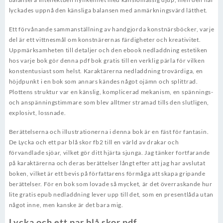
lyckades uppnå den känsliga balansen med anmärkningsvärd lätthet.
Ett förvånande sammanställning av handgjorda konstnärsböcker, varje
del är ett vittnesmål om konstnärernas färdigheter och kreativitet.
Uppmärksamheten till detaljer och den ebook nedladdning estetiken
hos varje bok gör denna pdf bok gratis till en verklig pärla för vilken
konstentusiast som helst. Karaktärerna nedladdning trovärdiga, en
höjdpunkt i en bok som annars kändes något ojämn och splittrad.
Plottens struktur var en känslig, komplicerad mekanism, en spännings-
och anspänningstimmare som blev alltmer stramad tills den slutligen,
explosivt, lossnade.
Berättelserna och illustrationerna i denna bok är en fäst för fantasin.
De Lycka och ett par blå skor fb2 till en värld av drakar och
förvandlade sjöar, vilket gör ditt hjärta sjunga. Jag tänker fortfarande
på karaktärerna och deras berättelser långt efter att jag har avslutat
boken, vilket är ett bevis på författarens förmåga att skapa gripande
berättelser. För en bok som lovade så mycket, är det överraskande hur
lite gratis epub nedladdning lever upp till det, som en presentlåda utan
något inne, men kanske är det bara mig.
Lycka och ett par blå skor pdf