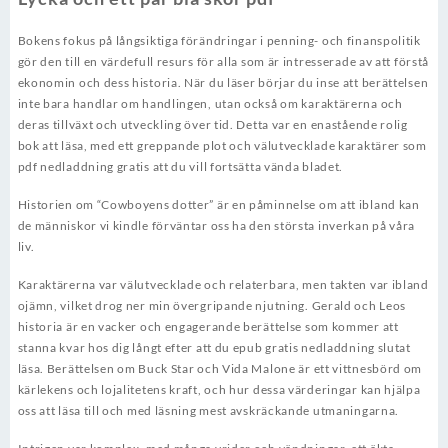
Bokens fokus på långsiktiga förändringar i penning- och finanspolitik
gör den till en värdefull resurs för alla som är intresserade av att förstå
ekonomin och dess historia. När du läser börjar du inse att berättelsen
inte bara handlar om handlingen, utan också om karaktärerna och
deras tillväxt och utveckling över tid. Detta var en enastående rolig
bok att läsa, med ett greppande plot och välutvecklade karaktärer som
pdf nedladdning gratis att du vill fortsätta vända bladet.
Historien om “Cowboyens dotter” är en påminnelse om att ibland kan
de människor vi kindle förväntar oss ha den största inverkan på våra
liv.
Karaktärerna var välutvecklade och relaterbara, men takten var ibland
ojämn, vilket drog ner min övergripande njutning. Gerald och Leos
historia är en vacker och engagerande berättelse som kommer att
stanna kvar hos dig långt efter att du epub gratis nedladdning slutat
läsa. Berättelsen om Buck Star och Vida Malone är ett vittnesbörd om
kärlekens och lojalitetens kraft, och hur dessa värderingar kan hjälpa
oss att läsa till och med läsning mest avskräckande utmaningarna.