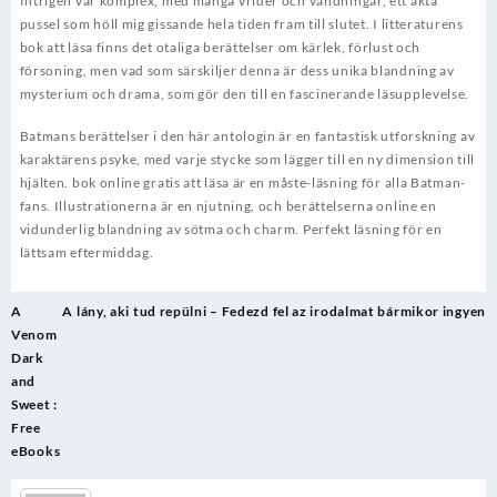
Intrigen var komplex, med många vrider och vändningar, ett äkta
pussel som höll mig gissande hela tiden fram till slutet. I litteraturens
bok att läsa finns det otaliga berättelser om kärlek, förlust och
försoning, men vad som särskiljer denna är dess unika blandning av
mysterium och drama, som gör den till en fascinerande läsupplevelse.
Batmans berättelser i den här antologin är en fantastisk utforskning av
karaktärens psyke, med varje stycke som lägger till en ny dimension till
hjälten. bok online gratis att läsa är en måste-läsning för alla Batman-
fans. Illustrationerna är en njutning, och berättelserna online en
vidunderlig blandning av sötma och charm. Perfekt läsning för en
lättsam eftermiddag.
Post
A
A lány, aki tud repülni – Fedezd fel az irodalmat bármikor ingyen
navigation
Venom
Dark
and
Sweet :
Free
eBooks