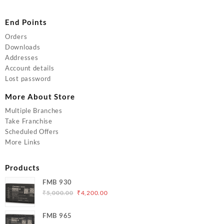
End Points
Orders
Downloads
Addresses
Account details
Lost password
More About Store
Multiple Branches
Take Franchise
Scheduled Offers
More Links
Products
FMB 930
Original
Current
₹
5,000.00
₹
4,200.00
price
price
was:
is:
FMB 965
₹5,000.00.
₹4,200.00.