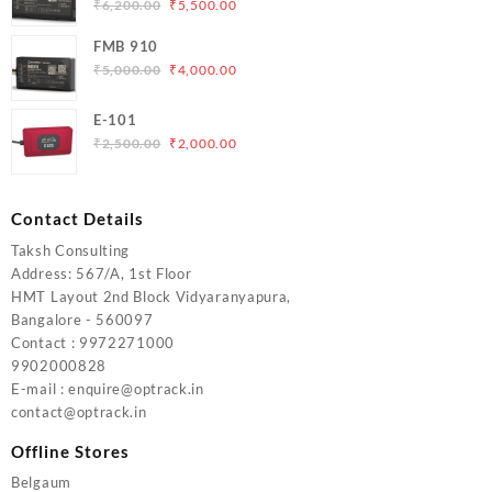
Original
Current
₹
6,200.00
₹
5,500.00
price
price
FMB 910
was:
is:
Original
Current
₹
5,000.00
₹
4,000.00
₹6,200.00.
₹5,500.00.
price
price
was:
is:
E-101
₹5,000.00.
₹4,000.00.
Original
Current
₹
2,500.00
₹
2,000.00
price
price
was:
is:
₹2,500.00.
₹2,000.00.
Contact Details
Taksh Consulting
Address: 567/A, 1st Floor
HMT Layout 2nd Block Vidyaranyapura,
Bangalore - 560097
Contact : 9972271000
9902000828
E-mail : enquire@optrack.in
contact@optrack.in
Offline Stores
Belgaum