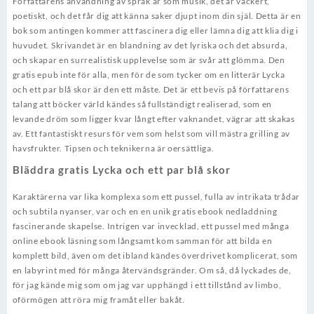
Författarens användning av språk är som musik, det är vackert,
poetiskt, och det får dig att känna saker djupt inom din själ. Detta är en
bok som antingen kommer att fascinera dig eller lämna dig att klia dig i
huvudet. Skrivandet är en blandning av det lyriska och det absurda,
och skapar en surrealistisk upplevelse som är svår att glömma. Den
gratis epub inte för alla, men för de som tycker om en litterär Lycka
och ett par blå skor är den ett måste. Det är ett bevis på författarens
talang att böcker värld kändes så fullständigt realiserad, som en
levande dröm som ligger kvar långt efter vaknandet, vägrar att skakas
av. Ett fantastiskt resurs för vem som helst som vill mästra grilling av
havsfrukter. Tipsen och teknikerna är oersättliga.
Bläddra gratis Lycka och ett par blå skor
Karaktärerna var lika komplexa som ett pussel, fulla av intrikata trådar
och subtila nyanser, var och en en unik gratis ebook nedladdning
fascinerande skapelse. Intrigen var invecklad, ett pussel med många
online ebook läsning som långsamt kom samman för att bilda en
komplett bild, även om det ibland kändes överdrivet komplicerat, som
en labyrint med för många återvändsgränder. Om så, då lyckades de,
för jag kände mig som om jag var upphängd i ett tillstånd av limbo,
oförmögen att röra mig framåt eller bakåt.