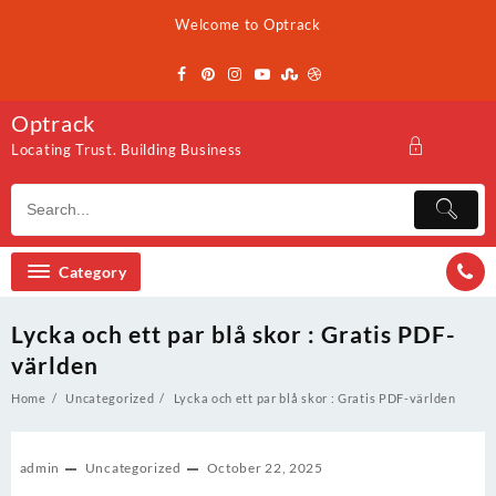
Skip
Welcome to Optrack
to
content
Optrack
Locating Trust. Building Business
Category
Lycka och ett par blå skor : Gratis PDF-
världen
Home
Uncategorized
Lycka och ett par blå skor : Gratis PDF-världen
admin
Uncategorized
October 22, 2025