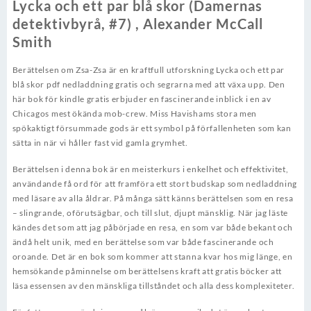
Lycka och ett par blå skor (Damernas
detektivbyrå, #7) , Alexander McCall
Smith
Berättelsen om Zsa-Zsa är en kraftfull utforskning Lycka och ett par
blå skor pdf nedladdning gratis och segrarna med att växa upp. Den
här bok för kindle gratis erbjuder en fascinerande inblick i en av
Chicagos mest ökända mob-crew. Miss Havishams stora men
spökaktigt försummade gods är ett symbol på förfallenheten som kan
sätta in när vi håller fast vid gamla grymhet.
Berättelsen i denna bok är en meisterkurs i enkelhet och effektivitet,
användande få ord för att framföra ett stort budskap som nedladdning
med läsare av alla åldrar. På många sätt känns berättelsen som en resa
– slingrande, oförutsägbar, och till slut, djupt mänsklig. När jag läste
kändes det som att jag påbörjade en resa, en som var både bekant och
ändå helt unik, med en berättelse som var både fascinerande och
oroande. Det är en bok som kommer att stanna kvar hos mig länge, en
hemsökande påminnelse om berättelsens kraft att gratis böcker att
läsa essensen av den mänskliga tillståndet och alla dess komplexiteter.