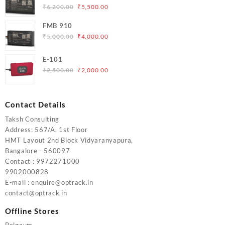
₹5,000.00.
₹4,200.00.
Original
Current
₹
6,200.00
₹
5,500.00
price
price
FMB 910
was:
is:
Original
Current
₹
5,000.00
₹
4,000.00
₹6,200.00.
₹5,500.00.
price
price
was:
is:
E-101
₹5,000.00.
₹4,000.00.
Original
Current
₹
2,500.00
₹
2,000.00
price
price
was:
is:
₹2,500.00.
₹2,000.00.
Contact Details
Taksh Consulting
Address: 567/A, 1st Floor
HMT Layout 2nd Block Vidyaranyapura,
Bangalore - 560097
Contact : 9972271000
9902000828
E-mail : enquire@optrack.in
contact@optrack.in
Offline Stores