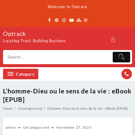
Skip
Welcome to Optrack
to
content
Optrack
Locating Trust. Building Business
Category
L’homme-Dieu ou le sens de la vie : eBook
[EPUB]
Home
Uncategorized
L’homme-Dieu ou le sens de la vie : eBook [EPUB]
admin
Uncategorized
November 27, 2025