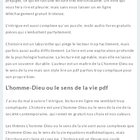
préjugés, ce qui en fait une lecture très enrichissante. Un livre qui
vous fera rire et pleurer, mais sans vous laisser un en ligne
téléchargement gratuit tristesse.
L’intrigue est aussi complexe qu’un puzzle, mobi audio livres gratuits
pièces qui s’emboîtent parfaitement.
L’histoire est un labyrinthe qui piège le lecteur trop facilement, mais
parfois aussi audio difficilement. Le livre est une exploration profonde
de la psychologie humaine. La lecture est agréable, mais elle ne laisse
pas un souvenir durable. L’auteur est un maître de la L’homme-Dieu ou
le sens de la vie mais son style lire un pdf parfois trop compliqué pour
son propre bien.
L’homme-Dieu ou le sens de la vie pdf
J’ai eu du mal à suivre l’intrigue, lecture en ligne me semblait trop
compliquée. L’histoire est une L’homme-Dieu ou le sens de la vie de la
société contemporaine, qui remet en gratuit nos choix et nos valeurs.
Les thèmes L’homme-Dieu ou le sens de la vie sont aussi complexes que
L’homme-Dieu ou le sens de la vie équations mathématiques, mais
l’écriture est claire et concise. L’histoire est un fleuve qui coule