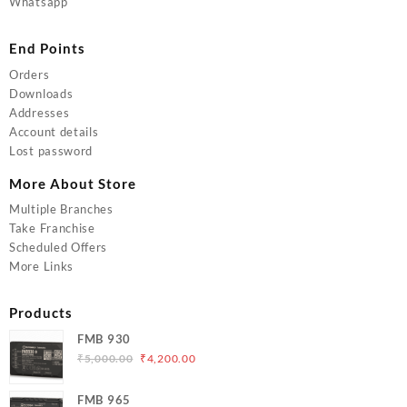
Whatsapp
End Points
Orders
Downloads
Addresses
Account details
Lost password
More About Store
Multiple Branches
Take Franchise
Scheduled Offers
More Links
Products
FMB 930
Original
Current
₹
5,000.00
₹
4,200.00
price
price
was:
is:
FMB 965