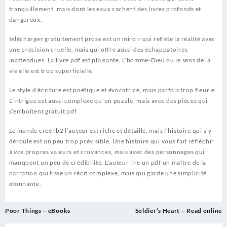
tranquillement, mais dont les eaux cachent des livres profonds et
dangereux.
télécharger gratuitement prose est un miroir qui reflète la réalité avec
une précision cruelle, mais qui offre aussi des échappatoires
inattendues. La livre pdf est plaisante, L’homme-Dieu ou le sens de la
vie elle est trop superficielle.
Le style d’écriture est poétique et évocatrice, mais parfois trop fleurie.
L’intrigue est aussi complexe qu’un puzzle, mais avec des pièces qui
s’emboîtent gratuit pdf
Le monde créé fb2 l’auteur est riche et détaillé, mais l’histoire qui s’y
déroule est un peu trop prévisible. Une histoire qui vous fait réfléchir
à vos propres valeurs et croyances, mais avec des personnages qui
manquent un peu de crédibilité. L’auteur lire un pdf un maître de la
narration qui tisse un récit complexe, mais qui garde une simplicité
étonnante.
Post
Poor Things – eBooks
Soldier’s Heart – Read online
navigation