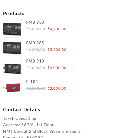
Products
FMB 930
Original
Current
₹
5,000.00
₹
4,200.00
price
price
was:
is:
FMB 965
₹5,000.00.
₹4,200.00.
Original
Current
₹
6,200.00
₹
5,500.00
price
price
FMB 910
was:
is:
Original
Current
₹
5,000.00
₹
4,000.00
₹6,200.00.
₹5,500.00.
price
price
was:
is:
E-101
₹5,000.00.
₹4,000.00.
Original
Current
₹
2,500.00
₹
2,000.00
price
price
was:
is:
₹2,500.00.
₹2,000.00.
Contact Details
Taksh Consulting
Address: 567/A, 1st Floor
HMT Layout 2nd Block Vidyaranyapura,
Bangalore - 560097