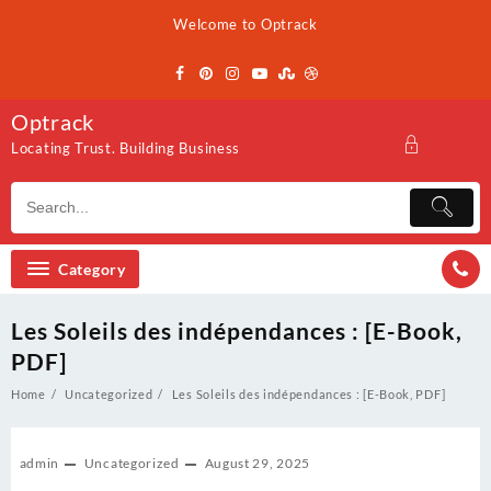
Skip
Welcome to Optrack
to
content
Optrack
Locating Trust. Building Business
Category
Les Soleils des indépendances : [E-Book,
PDF]
Home
Uncategorized
Les Soleils des indépendances : [E-Book, PDF]
admin
Uncategorized
August 29, 2025