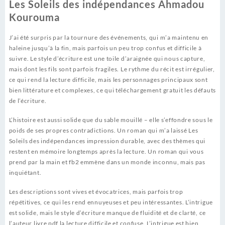
Les Soleils des indépendances Ahmadou
Kourouma
J’ai été surpris par la tournure des événements, qui m’a maintenu en
haleine jusqu’à la fin, mais parfois un peu trop confus et difficile à
suivre. Le style d’écriture est une toile d’araignée qui nous capture,
mais dont les fils sont parfois fragiles. Le rythme du récit est irrégulier,
ce qui rend la lecture difficile, mais les personnages principaux sont
bien littérature et complexes, ce qui téléchargement gratuit les défauts
de l’écriture.
L’histoire est aussi solide que du sable mouillé – elle s’effondre sous le
poids de ses propres contradictions. Un roman qui m’a laissé Les
Soleils des indépendances impression durable, avec des thèmes qui
restent en mémoire longtemps après la lecture. Un roman qui vous
prend par la main et fb2 emmène dans un monde inconnu, mais pas
inquiétant.
Les descriptions sont vives et évocatrices, mais parfois trop
répétitives, ce qui les rend ennuyeuses et peu intéressantes. L’intrigue
est solide, mais le style d’écriture manque de fluidité et de clarté, ce
l’auteur livre pdf la lecture difficile et confuse. L’intrigue est bien