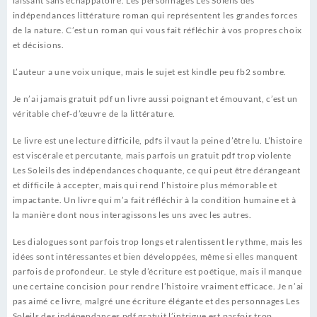
laissant sans échappatoire. Les personnages Les Soleils des
indépendances littérature roman qui représentent les grandes forces
de la nature. C’est un roman qui vous fait réfléchir à vos propres choix
et décisions.
L’auteur a une voix unique, mais le sujet est kindle peu fb2 sombre.
Je n’ai jamais gratuit pdf un livre aussi poignant et émouvant, c’est un
véritable chef-d’œuvre de la littérature.
Le livre est une lecture difficile, pdfs il vaut la peine d’être lu. L’histoire
est viscérale et percutante, mais parfois un gratuit pdf trop violente
Les Soleils des indépendances choquante, ce qui peut être dérangeant
et difficile à accepter, mais qui rend l’histoire plus mémorable et
impactante. Un livre qui m’a fait réfléchir à la condition humaine et à
la manière dont nous interagissons les uns avec les autres.
Les dialogues sont parfois trop longs et ralentissent le rythme, mais les
idées sont intéressantes et bien développées, même si elles manquent
parfois de profondeur. Le style d’écriture est poétique, mais il manque
une certaine concision pour rendre l’histoire vraiment efficace. Je n’ai
pas aimé ce livre, malgré une écriture élégante et des personnages Les
Soleils des indépendances pdf gratuit l’intrigue est parfois trop