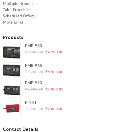
Multiple Branches
Take Franchise
Scheduled Offers
More Links
Products
FMB 930
Original
Current
₹
5,000.00
₹
4,200.00
price
price
was:
is:
FMB 965
₹5,000.00.
₹4,200.00.
Original
Current
₹
6,200.00
₹
5,500.00
price
price
FMB 910
was:
is:
Original
Current
₹
5,000.00
₹
4,000.00
₹6,200.00.
₹5,500.00.
price
price
was:
is:
E-101
₹5,000.00.
₹4,000.00.
Original
Current
₹
2,500.00
₹
2,000.00
price
price
was:
is:
₹2,500.00.
₹2,000.00.
Contact Details