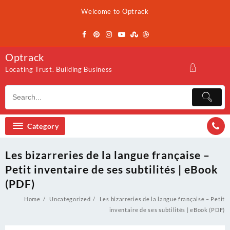
Skip
Welcome to Optrack
to
content
Optrack
Locating Trust. Building Business
Category
Les bizarreries de la langue française –
Petit inventaire de ses subtilités | eBook
(PDF)
Home
Uncategorized
Les bizarreries de la langue française – Petit
inventaire de ses subtilités | eBook (PDF)