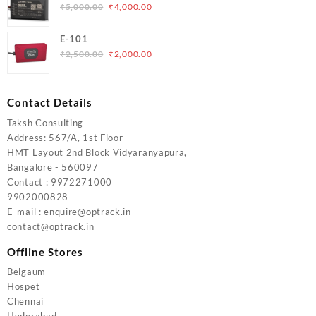
Original
Current
₹
5,000.00
₹
4,000.00
₹6,200.00.
₹5,500.00.
price
price
was:
is:
E-101
₹5,000.00.
₹4,000.00.
Original
Current
₹
2,500.00
₹
2,000.00
price
price
was:
is:
₹2,500.00.
₹2,000.00.
Contact Details
Taksh Consulting
Address: 567/A, 1st Floor
HMT Layout 2nd Block Vidyaranyapura,
Bangalore - 560097
Contact : 9972271000
9902000828
E-mail : enquire@optrack.in
contact@optrack.in
Offline Stores
Belgaum
Hospet
Chennai