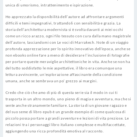
unica di umorismo, intrattenimento e ispirazione.
Ho apprezzato la disponibilità dell’autore ad affrontare argomenti
difficili e temi impegnativi, trattandoli con sensibilità e grazia. La
storia dell’architettura modernista si è svolta davanti ai miei occhi
come un ricco arazzo, ogni filo tessuto con cura dalla mano magistrale
dell’autore, lasciandomi con Le voci di Marrakech. Note di un viaggio
profonda apprezzazione per lo spirito innovativo dell’epoca, anche se
non ebooks online fare a meno di desiderare l’inclusione di fotografie
per portare queste meraviglie architettoniche in vita. Anche se non ha
del tutto soddisfatto le mie aspettative, il libro era comunque una
lettura avvincente, un’esplorazione affascinante della condizione
umana, anche se sembrava un po’ grezzo ai margini.
Credo che ciò che amo di più di questa serie sia il modo in cui ti
trasporta in un altro mondo, uno pieno di magia e avventura, ma che si
sente anche stranamente familiare. La storia di un giovane ragazzo e
del suo seme di libro epub è un grande esempio di come qualcosa di
piccolo possa portare a grandi avventure e lezioni di vita preziose. Le
relazioni tra i personaggi libro italiano complesse e multifaccettate,
aggiungendo una ricca profondità emotiva al racconto.