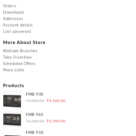
Orders
Downloads
Addresses
Account details
Lost password
More About Store
Multiple Branches
Take Franchise
Scheduled Offers
More Links
Products
FMB 930
Original
Current
₹
5,000.00
₹
4,200.00
price
price
was:
is:
FMB 965
₹5,000.00.
₹4,200.00.
Original
Current
₹
6,200.00
₹
5,500.00
price
price
FMB 910
was:
is: