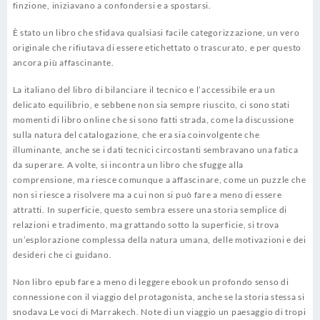
finzione, iniziavano a confondersi e a spostarsi.
È stato un libro che sfidava qualsiasi facile categorizzazione, un vero
originale che rifiutava di essere etichettato o trascurato, e per questo
ancora più affascinante.
La italiano del libro di bilanciare il tecnico e l’accessibile era un
delicato equilibrio, e sebbene non sia sempre riuscito, ci sono stati
momenti di libro online che si sono fatti strada, come la discussione
sulla natura del catalogazione, che era sia coinvolgente che
illuminante, anche se i dati tecnici circostanti sembravano una fatica
da superare. A volte, si incontra un libro che sfugge alla
comprensione, ma riesce comunque a affascinare, come un puzzle che
non si riesce a risolvere ma a cui non si può fare a meno di essere
attratti. In superficie, questo sembra essere una storia semplice di
relazioni e tradimento, ma grattando sotto la superficie, si trova
un’esplorazione complessa della natura umana, delle motivazioni e dei
desideri che ci guidano.
Non libro epub fare a meno di leggere ebook un profondo senso di
connessione con il viaggio del protagonista, anche se la storia stessa si
snodava Le voci di Marrakech. Note di un viaggio un paesaggio di tropi