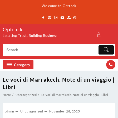
Skip
Welcome to Optrack
to
content
Optrack
Locating Trust. Building Business
Category
Le voci di Marrakech. Note di un viaggio |
Libri
Home
Uncategorized
Le voci di Marrakech. Note di un viaggio | Libri
admin
Uncategorized
November 28, 2025