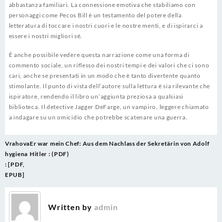
abbastanza familiari. La connessione emotiva che stabiliamo con
personaggi come Pecos Bill è un testamento del potere della
letteratura di toccare i nostri cuori e le nostre menti, e di ispirarci a
essere i nostri migliori sé.
È anche possibile vedere questa narrazione come una forma di
commento sociale, un riflesso dei nostri tempi e dei valori che ci sono
cari, anche se presentati in un modo che è tanto divertente quanto
stimolante. Il punto di vista dell’autore sulla lettura è sia rilevante che
ispiratore, rendendo il libro un’aggiunta preziosa a qualsiasi
biblioteca. Il detective Jagger DeFarge, un vampiro, leggere chiamato
a indagare su un omicidio che potrebbe scatenare una guerra.
Post
Vrahova
Er war mein Chef: Aus dem Nachlass der Sekretärin von Adolf
navigation
hygiena
Hitler : (PDF)
: [PDF,
EPUB]
Written by
admin