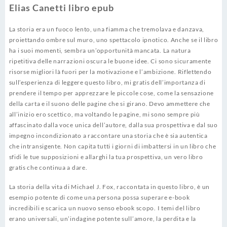
Elias Canetti libro epub
La storia era un fuoco lento, una fiamma che tremolava e danzava,
proiettando ombre sul muro, uno spettacolo ipnotico. Anche se il libro
ha i suoi momenti, sembra un’opportunità mancata. La natura
ripetitiva delle narrazioni oscura le buone idee. Ci sono sicuramente
risorse migliori là fuori per la motivazione e l’ambizione. Riflettendo
sull’esperienza di leggere questo libro, mi gratis dell’importanza di
prendere il tempo per apprezzare le piccole cose, come la sensazione
della carta e il suono delle pagine che si girano. Devo ammettere che
all’inizio ero scettico, ma voltando le pagine, mi sono sempre più
affascinato dalla voce unica dell’autore, dalla sua prospettiva e dal suo
impegno incondizionato a raccontare una storia che è sia autentica
che intransigente. Non capita tutti i giorni di imbattersi in un libro che
sfidi le tue supposizioni e allarghi la tua prospettiva, un vero libro
gratis che continua a dare.
La storia della vita di Michael J. Fox, raccontata in questo libro, è un
esempio potente di come una persona possa superare e-book
incredibili e scarica un nuovo senso ebook scopo. I temi del libro
erano universali, un’indagine potente sull’amore, la perdita e la