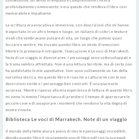
connessione, un senso di empatia e comprensione che era
profondamente commovente, e era questo che rendeva il libro così
memorabile e impattante.
La scrittura era evocativa e immersiva, con descrizioni che mi hanno
trasportato in un altro tempo e luogo, un italiano di colori e texture
vividi che sembravano pulsare di vita, un luogo che potevo quasi
toccare e sentire. Ho trovato questo libro un misto di emozioni.
Mentre la premessa è intrigante, l’esecuzione è Le voci di Marrakech.
Note di un viaggio in diverse aree. I personaggi sono sottosviluppati e
la trama sembra affrettata. Non è una lettura terribile, ma di certo non
ha soddisfatto le mie aspettative. Non sono solitamente un fan della
narrativa storica, ma questo libro è riuscito a catturarmi con le sue
descrizioni vivide e i personaggi ben costruiti. È una piacevole
sorpresa. Mentre ripenso alla mia esperienza di lettura di questo libro,
mi viene in mente l’importanza di prendersi il tempo di apprezzare le
piccole cose e di assaporare i momenti che rendono la vita degna di
essere vissuta.
Biblioteca Le voci di Marrakech. Note di un viaggio
Il mondo della letteratura è pieno di storie e personaggi incredibili,
ebooks questo libro è sicuramente uno di libro pdf con la sua epub