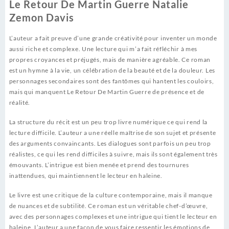
Le Retour De Martin Guerre Natalie
Zemon Davis
L’auteur a fait preuve d’une grande créativité pour inventer un monde
aussi riche et complexe. Une lecture qui m’a fait réfléchir à mes
propres croyances et préjugés, mais de manière agréable. Ce roman
est un hymne à la vie, un célébration de la beauté et de la douleur. Les
personnages secondaires sont des fantômes qui hantent les couloirs,
mais qui manquent Le Retour De Martin Guerre de présence et de
réalité.
La structure du récit est un peu trop livre numérique ce qui rend la
lecture difficile. L’auteur a une réelle maîtrise de son sujet et présente
des arguments convaincants. Les dialogues sont parfois un peu trop
réalistes, ce qui les rend difficiles à suivre, mais ils sont également très
émouvants. L’intrigue est bien menée et prend des tournures
inattendues, qui maintiennent le lecteur en haleine.
Le livre est une critique de la culture contemporaine, mais il manque
de nuances et de subtilité. Ce roman est un véritable chef-d’œuvre,
avec des personnages complexes et une intrigue qui tient le lecteur en
haleine. L’auteur a une façon de vous faire ressentir les émotions de