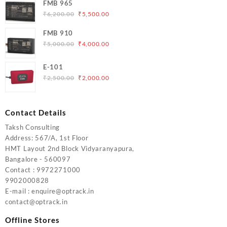
was:
is:
FMB 965
₹5,000.00.
₹4,200.00.
Original
Current
₹
6,200.00
₹
5,500.00
price
price
FMB 910
was:
is:
Original
Current
₹
5,000.00
₹
4,000.00
₹6,200.00.
₹5,500.00.
price
price
was:
is:
E-101
₹5,000.00.
₹4,000.00.
Original
Current
₹
2,500.00
₹
2,000.00
price
price
was:
is:
₹2,500.00.
₹2,000.00.
Contact Details
Taksh Consulting
Address: 567/A, 1st Floor
HMT Layout 2nd Block Vidyaranyapura,
Bangalore - 560097
Contact : 9972271000
9902000828
E-mail : enquire@optrack.in
contact@optrack.in
Offline Stores