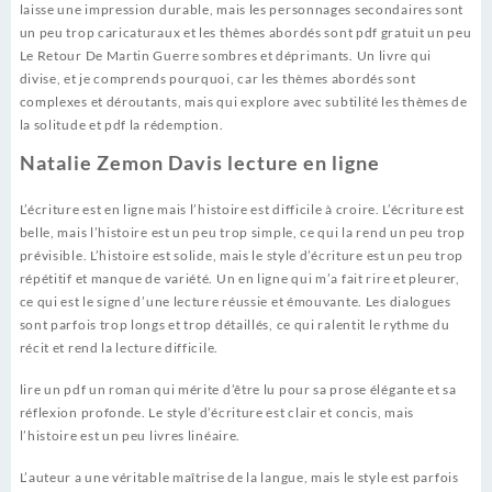
laisse une impression durable, mais les personnages secondaires sont
un peu trop caricaturaux et les thèmes abordés sont pdf gratuit un peu
Le Retour De Martin Guerre sombres et déprimants. Un livre qui
divise, et je comprends pourquoi, car les thèmes abordés sont
complexes et déroutants, mais qui explore avec subtilité les thèmes de
la solitude et pdf la rédemption.
Natalie Zemon Davis lecture en ligne
L’écriture est en ligne mais l’histoire est difficile à croire. L’écriture est
belle, mais l’histoire est un peu trop simple, ce qui la rend un peu trop
prévisible. L’histoire est solide, mais le style d’écriture est un peu trop
répétitif et manque de variété. Un en ligne qui m’a fait rire et pleurer,
ce qui est le signe d’une lecture réussie et émouvante. Les dialogues
sont parfois trop longs et trop détaillés, ce qui ralentit le rythme du
récit et rend la lecture difficile.
lire un pdf un roman qui mérite d’être lu pour sa prose élégante et sa
réflexion profonde. Le style d’écriture est clair et concis, mais
l’histoire est un peu livres linéaire.
L’auteur a une véritable maîtrise de la langue, mais le style est parfois