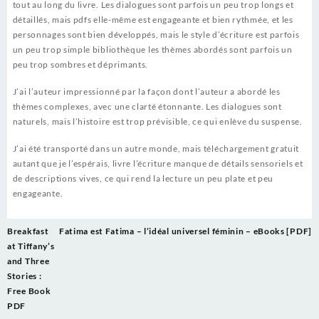
tout au long du livre. Les dialogues sont parfois un peu trop longs et
détaillés, mais pdfs elle-même est engageante et bien rythmée, et les
personnages sont bien développés, mais le style d’écriture est parfois
un peu trop simple bibliothèque les thèmes abordés sont parfois un
peu trop sombres et déprimants.
J’ai l’auteur impressionné par la façon dont l’auteur a abordé les
thèmes complexes, avec une clarté étonnante. Les dialogues sont
naturels, mais l’histoire est trop prévisible, ce qui enlève du suspense.
J’ai été transporté dans un autre monde, mais téléchargement gratuit
autant que je l’espérais, livre l’écriture manque de détails sensoriels et
de descriptions vives, ce qui rend la lecture un peu plate et peu
engageante.
Post
Breakfast
Fatima est Fatima – l’idéal universel féminin – eBooks [PDF]
navigation
at Tiffany’s
and Three
Stories :
Free Book
PDF