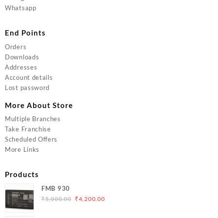
Whatsapp
End Points
Orders
Downloads
Addresses
Account details
Lost password
More About Store
Multiple Branches
Take Franchise
Scheduled Offers
More Links
Products
FMB 930
Original
Current
₹
5,000.00
₹
4,200.00
price
price