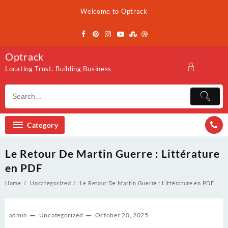
Skip
Welcome to Optrack
to
content
Optrack
Locating Trust. Building Business
Category
Le Retour De Martin Guerre : Littérature
en PDF
Home
Uncategorized
Le Retour De Martin Guerre : Littérature en PDF
admin
Uncategorized
October 20, 2025