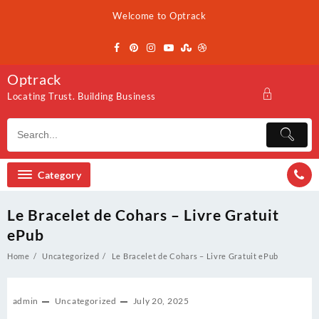
Skip
Welcome to Optrack
to
content
Optrack
Locating Trust. Building Business
Category
Le Bracelet de Cohars – Livre Gratuit
ePub
Home
Uncategorized
Le Bracelet de Cohars – Livre Gratuit ePub
admin
Uncategorized
July 20, 2025