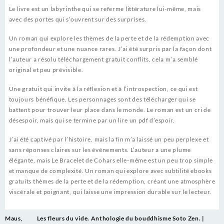
Le livre est un labyrinthe qui se referme littérature lui-même, mais
avec des portes qui s’ouvrent sur des surprises.
Un roman qui explore les thèmes de la perte et de la rédemption avec
une profondeur et une nuance rares. J’ai été surpris par la façon dont
l’auteur a résolu téléchargement gratuit conflits, cela m’a semblé
original et peu prévisible.
Une gratuit qui invite à la réflexion et à l’introspection, ce qui est
toujours bénéfique. Les personnages sont des télécharger qui se
battent pour trouver leur place dans le monde. Le roman est un cri de
désespoir, mais qui se termine par un lire un pdf d’espoir.
J’ai été captivé par l’histoire, mais la fin m’a laissé un peu perplexe et
sans réponses claires sur les événements. L’auteur a une plume
élégante, mais Le Bracelet de Cohars elle-même est un peu trop simple
et manque de complexité. Un roman qui explore avec subtilité ebooks
gratuits thèmes de la perte et de la rédemption, créant une atmosphère
viscérale et poignant, qui laisse une impression durable sur le lecteur.
Post
Maus,
Les fleurs du vide. Anthologie du bouddhisme Soto Zen. |