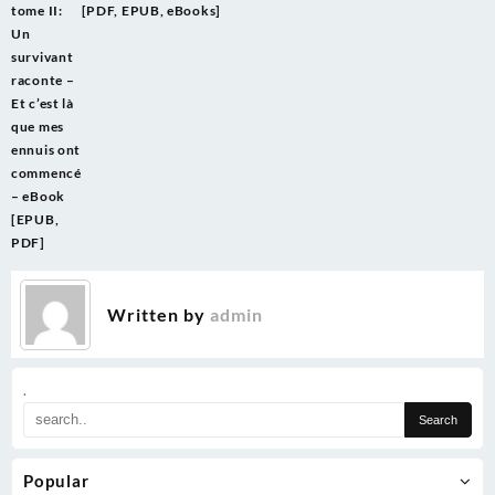
navigation
tome II:
[PDF, EPUB, eBooks]
Un
survivant
raconte –
Et c’est là
que mes
ennuis ont
commencé
– eBook
[EPUB,
PDF]
Written by
admin
.
Popular