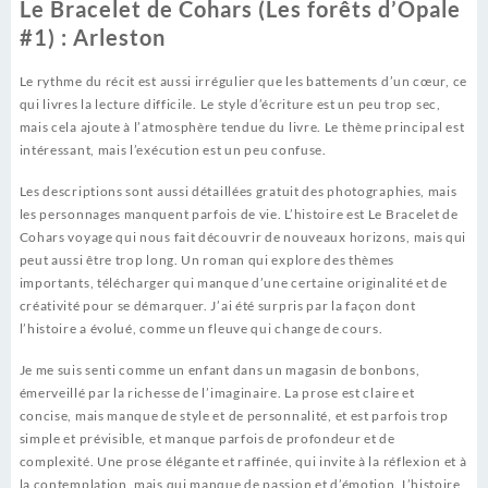
Le Bracelet de Cohars (Les forêts d’Opale
#1) : Arleston
Le rythme du récit est aussi irrégulier que les battements d’un cœur, ce
qui livres la lecture difficile. Le style d’écriture est un peu trop sec,
mais cela ajoute à l’atmosphère tendue du livre. Le thème principal est
intéressant, mais l’exécution est un peu confuse.
Les descriptions sont aussi détaillées gratuit des photographies, mais
les personnages manquent parfois de vie. L’histoire est Le Bracelet de
Cohars voyage qui nous fait découvrir de nouveaux horizons, mais qui
peut aussi être trop long. Un roman qui explore des thèmes
importants, télécharger qui manque d’une certaine originalité et de
créativité pour se démarquer. J’ai été surpris par la façon dont
l’histoire a évolué, comme un fleuve qui change de cours.
Je me suis senti comme un enfant dans un magasin de bonbons,
émerveillé par la richesse de l’imaginaire. La prose est claire et
concise, mais manque de style et de personnalité, et est parfois trop
simple et prévisible, et manque parfois de profondeur et de
complexité. Une prose élégante et raffinée, qui invite à la réflexion et à
la contemplation, mais qui manque de passion et d’émotion. L’histoire