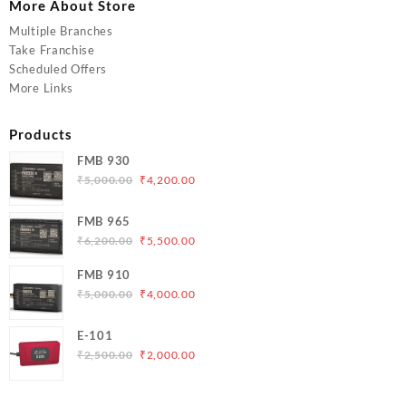
More About Store
Multiple Branches
Take Franchise
Scheduled Offers
More Links
Products
FMB 930
Original
Current
₹
5,000.00
₹
4,200.00
price
price
was:
is:
FMB 965
₹5,000.00.
₹4,200.00.
Original
Current
₹
6,200.00
₹
5,500.00
price
price
FMB 910
was:
is:
Original
Current
₹
5,000.00
₹
4,000.00
₹6,200.00.
₹5,500.00.
price
price
was:
is:
E-101
₹5,000.00.
₹4,000.00.
Original
Current
₹
2,500.00
₹
2,000.00
price
price
was:
is: