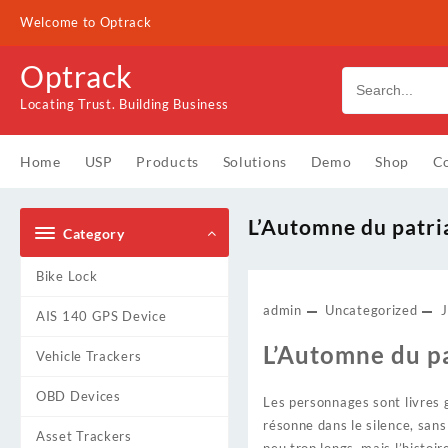
Skip
Welcome to Optrack
to
content
Optrack
Locating Trust. Building Business
Home
USP
Products
Solutions
Demo
Shop
Co
L’Automne du patri
Category
Bike Lock
admin
Uncategorized
AIS 140 GPS Device
L’Automne du pa
Vehicle Trackers
OBD Devices
Les personnages sont livres g
résonne dans le silence, sans 
Asset Trackers