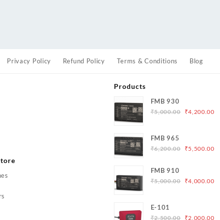
Privacy Policy
Refund Policy
Terms & Conditions
Blog
Products
FMB 930
Original
C
₹
5,000.00
₹
4,200.00
price
p
was:
is
s
FMB 965
₹5,000.00.
₹
Original
C
₹
6,200.00
₹
5,500.00
price
p
tore
was:
is
FMB 910
hes
₹6,200.00.
₹
Original
C
₹
5,000.00
₹
4,000.00
price
p
rs
was:
is
E-101
₹5,000.00.
₹
Original
C
₹
2,500.00
₹
2,000.00