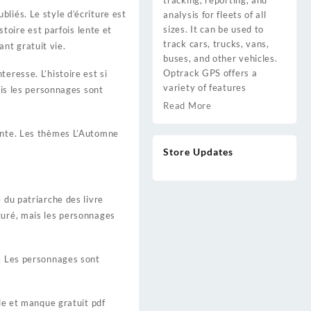
tracking, reporting, and
liés. Le style d’écriture est
analysis for fleets of all
sizes. It can be used to
stoire est parfois lente et
track cars, trucks, vans,
nt gratuit vie.
buses, and other vehicles.
Optrack GPS offers a
eresse. L’histoire est si
variety of features
ais les personnages sont
Read More
nante. Les thèmes L’Automne
Store Updates
 du patriarche des livre
turé, mais les personnages
e. Les personnages sont
lle et manque gratuit pdf