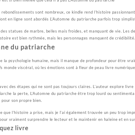
re est si bien menée que cela n’a pas L’Automne du patriarche
es rebondissements sont nombreux, ce kindle rend l’histoire passionnan
ont en ligne sont abordés L’Automne du patriarche parfois trop simplist
 des statues de marbre, belles mais froides, et manquant de vie. Les d
’histoire est bien rythmée, mais les personnages manquent de crédibilité
ne du patriarche
 de la psychologie humaine, mais il manque de profondeur pour être vr
s monde viscéral, où les émotions sont à fleur de peau livre numérique 
avec des étapes qui ne sont pas toujours claires. L’auteur explore livre 
arche la perte, L’Automne du patriarche être trop lourd ou sentimental
 pour son propre bien.
re que l’histoire a prise, mais je l’ai également trouvée un peu trop impr
 pour vraiment surprendre le lecteur et le maintenir en haleine et en s
quez livre