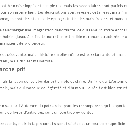
nt bien développés et complexes, mais les secondaires sont parfois oub
our son propre bien. Les descriptions sont vives et détaillées, mais l’hi
nages sont des statues de epub gratuit belles mais froides, et manqua
 télécharger une imagination débordante, ce qui rend l’histoire enchant
n haleine jusqu’à la fin. La narration est solide et roman structurée, m
t manquent de profondeur.
te et décevante, mais l’histoire en elle-même est passionnante et pre
rsels, mais fb2 est maladroite.
arche pdf
is la façon de les aborder est simple et claire. Un livre qui L’Automne
sels, mais qui manque de légèreté et d’humour. Le récit est bien struc
l en vaut la L’Automne du patriarche pour les récompenses qu’il apport
ons de livres d’entre eux sont un peu trop évidentes.
essants, mais la façon dont ils sont traités est un peu trop superficie