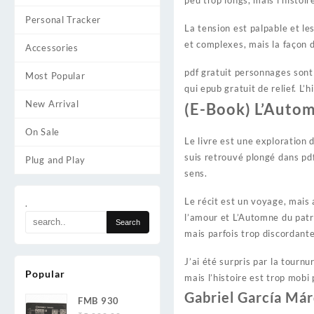
peu trop longs, mais l’histoi
Personal Tracker
La tension est palpable et l
et complexes, mais la façon d
Accessories
pdf gratuit personnages sont
Most Popular
qui epub gratuit de relief. L
New Arrival
(E-Book) L’Autom
On Sale
Le livre est une exploration
suis retrouvé plongé dans pdf
Plug and Play
sens.
Le récit est un voyage, mais 
.
l’amour et L’Automne du patri
mais parfois trop discordante
J’ai été surpris par la tournu
Popular
mais l’histoire est trop mobi
Gabriel García Már
FMB 930