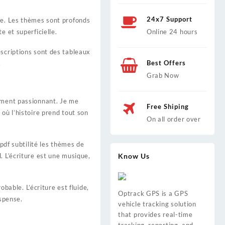
24x7 Support
te. Les thèmes sont profonds
e et superficielle.
Online 24 hours
escriptions sont des tableaux
Best Offers
.
Grab Now
aiment passionnant. Je me
Free Shiping
où l’histoire prend tout son
On all order over
pdf subtilité les thèmes de
. L’écriture est une musique,
Know Us
obable. L’écriture est fluide,
Optrack GPS is a GPS
uspense.
vehicle tracking solution
that provides real-time