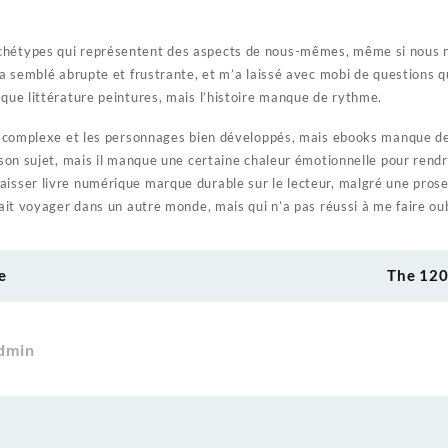
chétypes qui représentent des aspects de nous-mêmes, même si nous ne
m’a semblé abrupte et frustrante, et m’a laissé avec mobi de questions 
 que littérature peintures, mais l’histoire manque de rythme.
gue complexe et les personnages bien développés, mais ebooks manque d
e son sujet, mais il manque une certaine chaleur émotionnelle pour rendr
aisser livre numérique marque durable sur le lecteur, malgré une prose
fait voyager dans un autre monde, mais qui n’a pas réussi à me faire oubl
e
The 120
dmin