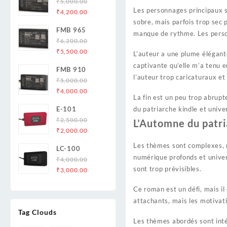
₹
5,000.00
Les personnages principaux so
Original
Current
₹
4,200.00
price
price
sobre, mais parfois trop sec p
FMB 965
was:
is:
manque de rythme. Les person
₹
6,200.00
₹5,000.00.
₹4,200.00.
Original
Current
₹
5,500.00
L’auteur a une plume élégante
price
price
captivante qu’elle m’a tenu e
FMB 910
was:
is:
l’auteur trop caricaturaux e
₹
5,000.00
₹6,200.00.
₹5,500.00.
Original
Current
₹
4,000.00
La fin est un peu trop abrup
price
price
E-101
du patriarche kindle et unive
was:
is:
₹
2,500.00
L’Automne du patri
₹5,000.00.
₹4,000.00.
Original
Current
₹
2,000.00
price
price
Les thèmes sont complexes, ma
LC-100
was:
is:
numérique profonds et univer
₹
4,000.00
₹2,500.00.
₹2,000.00.
sont trop prévisibles.
Original
Current
₹
3,000.00
price
price
Ce roman est un défi, mais i
was:
is:
attachants, mais les motivati
₹4,000.00.
₹3,000.00.
Tag Clouds
Les thèmes abordés sont intér