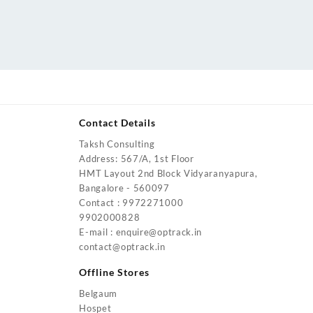
Contact Details
Taksh Consulting
urrent
Address: 567/A, 1st Floor
rice
HMT Layout 2nd Block Vidyaranyapura,
:
Bangalore - 560097
4,200.00.
Contact : 9972271000
urrent
9902000828
rice
E-mail : enquire@optrack.in
:
contact@optrack.in
5,500.00.
urrent
rice
Offline Stores
:
Belgaum
4,000.00.
Hospet
urrent