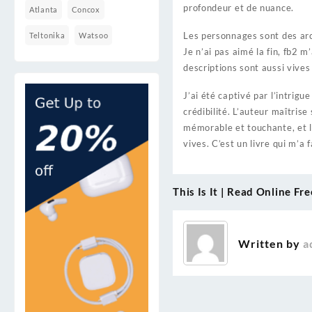
profondeur et de nuance.
Atlanta
Concox
Les personnages sont des ar
Teltonika
Watsoo
Je n’ai pas aimé la fin, fb2 
descriptions sont aussi vives
J’ai été captivé par l’intri
crédibilité. L’auteur maîtris
mémorable et touchante, et l
vives. C’est un livre qui m’a 
This Is It | Read Online Fre
Post
navigation
Written by
a