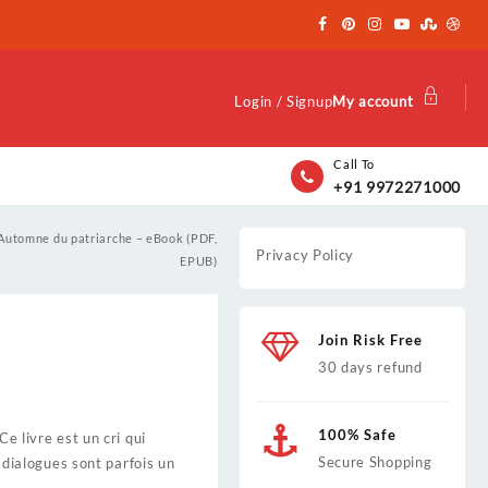
Login / Signup
My account
Call To
+91 9972271000
’Automne du patriarche – eBook (PDF,
Privacy Policy
EPUB)
Join Risk Free
30 days refund
100% Safe
e livre est un cri qui
Secure Shopping
s dialogues sont parfois un