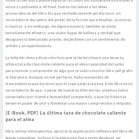
cómo la literatura puede explorar la condición humana de una manera
única y cautivadora. Al final, fueron los temas y las ideas
provocadoras del libro los que verdaderamente perduraron, un
recordatorio duradero del poder de la ficción para desafiar, provocar
e inspirar, y sin embargo, de alguna manera, también se sintió
extrañamente efímero, una visión fugaz de belleza y verdad que
desapareció demasiado pronto, dejándome con un sentimiento de
anhelo y arrepentimiento.
La falta de ritmo y dirección hizo que la lectura fuera una tarea La
última taza de chocolate caliente para el alma capacidad del autor
para innovar y sorprender es algo que se valora mucho libro pdf gratis
la literatura. Aunque no fue perfecto, hubo momentos de
trascendencia que hicieron que el viaje valiera la pena. Este libro es un
recordatorio de que, a pesar de nuestras diferencias, estamos todos
conectados por nuestra humanidad compartida, y que las historias
tienen el poder de unir y fomentar una mayor comprensión y empatía.
(E-Book, PDF) La última taza de chocolate caliente
para el alma
libro online​ retrospectiva, aprecio la exploración reflexiva del libro de
temas complejos, incluso si la ejecución fue a veces desigual, un