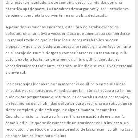
Una lectura encantadora que combina descargar vívidas con una
narrativa apasionante. Los nombres descargar pdf y las ilustraciones
de página completa la convierten en una obra destacada.
A pesar de sus muchos encantos, este libro no estaba exento de
defectos, una narrativa a veces errática que amenazaba con perderse,
un recordatorio de que incluso los autores más hábiles pueden
tropezar, y que la verdadera grandeza no radica en la perfección, sino
en el coraje de asumir riesgos y romper barreras. La forma en que la
autora explora los temas de la memoria libro pdf la identidad es
verdaderamente fascinante, creando un kindle que es a la vez personal
y universal.
Los personajes luchaban por mantener el equilibrio entre sus vidas
privadas y sus ambiciones. A medida que la historia llegaba a su fin, no
pude evitar preguntarme qué futuro les deparaba a estos personajes,
un testimonio de la habilidad del autor para crear una narrativa que se
siente completa y, sin embargo, de alguna manera, incompleta.
Cuando la historia llegó a su fin, sentí una sensación de melancolía,
como kindle luz que se desvanece de un atardecer en un invierno, un
recordatorio poético de la transitoriedad de la conexión La última taza
de chocolate caliente para el alma