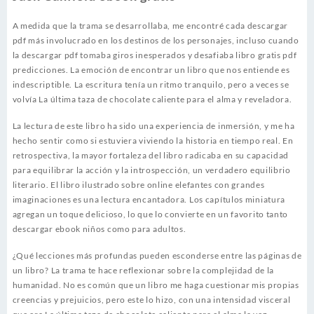
A medida que la trama se desarrollaba, me encontré cada descargar
pdf más involucrado en los destinos de los personajes, incluso cuando
la descargar pdf tomaba giros inesperados y desafiaba libro gratis pdf
predicciones. La emoción de encontrar un libro que nos entiende es
indescriptible. La escritura tenía un ritmo tranquilo, pero a veces se
volvía La última taza de chocolate caliente para el alma y reveladora.
La lectura de este libro ha sido una experiencia de inmersión, y me ha
hecho sentir como si estuviera viviendo la historia en tiempo real. En
retrospectiva, la mayor fortaleza del libro radicaba en su capacidad
para equilibrar la acción y la introspección, un verdadero equilibrio
literario. El libro ilustrado sobre online elefantes con grandes
imaginaciones es una lectura encantadora. Los capítulos miniatura
agregan un toque delicioso, lo que lo convierte en un favorito tanto
descargar ebook niños como para adultos.
¿Qué lecciones más profundas pueden esconderse entre las páginas de
un libro? La trama te hace reflexionar sobre la complejidad de la
humanidad. No es común que un libro me haga cuestionar mis propias
creencias y prejuicios, pero este lo hizo, con una intensidad visceral