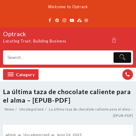
Skip
Welcome to Optrack
to
content
Optrack
Locating Trust. Building Business
Category
La última taza de chocolate caliente para
el alma – [EPUB-PDF]
Home
Uncategorized
La última taza de chocolate caliente para el alma –
[EPUB-PDF]
admin
Uncategorized
June 24, 2025