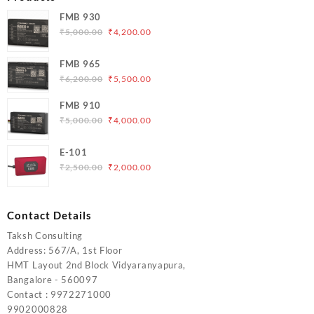
FMB 930
Original
Current
₹
5,000.00
₹
4,200.00
price
price
was:
is:
FMB 965
₹5,000.00.
₹4,200.00.
Original
Current
₹
6,200.00
₹
5,500.00
price
price
FMB 910
was:
is:
Original
Current
₹
5,000.00
₹
4,000.00
₹6,200.00.
₹5,500.00.
price
price
was:
is:
E-101
₹5,000.00.
₹4,000.00.
Original
Current
₹
2,500.00
₹
2,000.00
price
price
was:
is:
₹2,500.00.
₹2,000.00.
Contact Details
Taksh Consulting
Address: 567/A, 1st Floor
HMT Layout 2nd Block Vidyaranyapura,
Bangalore - 560097
Contact : 9972271000
9902000828