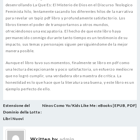
desenrollando La Que Es: El Misterio de Dios en el Discurso Teologico
Feminista hilo, lentamente sacando los diferentes hilos de la narrativa
para revelar un tapiz pdf libro y profundamente satisfactorio. Los
libros tienen el poder de transportarnos a otros mundos,
ofreciéndonos una escapatoria. El hecho de que este libro haya
permanecido conmigo durante tanto tiempo es un testimonio de su
impacto, sus temas y personajes siguen persiguiéndome de la mejor
manera posible.
Aunque el libro tuvo sus momentos, finalmente se libro en pdf como
una lectura decepcionante y poco satisfactoria, un esfuerzo mediocre
que no logró cumplir, una verdadera obra maestra de crítica. La
honestidad es lo que hace que la literatura sea buena, y este libro es un
ejemplo perfecto de ello.
Post
Estensione del
Ninos Como Yo/Kids Like Me : eBooks [EPUB, PDF]
navigation
Dominio della Lotta :
Libri Nuovi
Written by
admin