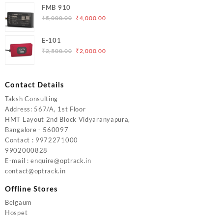
FMB 910
was:
is:
Original
Current
₹
5,000.00
₹
4,000.00
₹6,200.00.
₹5,500.00.
price
price
was:
is:
E-101
₹5,000.00.
₹4,000.00.
Original
Current
₹
2,500.00
₹
2,000.00
price
price
was:
is:
₹2,500.00.
₹2,000.00.
Contact Details
Taksh Consulting
Address: 567/A, 1st Floor
HMT Layout 2nd Block Vidyaranyapura,
Bangalore - 560097
Contact : 9972271000
9902000828
E-mail : enquire@optrack.in
contact@optrack.in
Offline Stores
Belgaum
Hospet