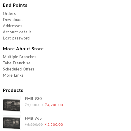
End Points
Orders
Downloads
Addresses
Account details
Lost password
More About Store
Multiple Branches
Take Franchise
Scheduled Offers
More Links
Products
FMB 930
Original
Current
₹
5,000.00
₹
4,200.00
price
price
was:
is:
FMB 965
₹5,000.00.
₹4,200.00.
Original
Current
₹
6,200.00
₹
5,500.00
price
price