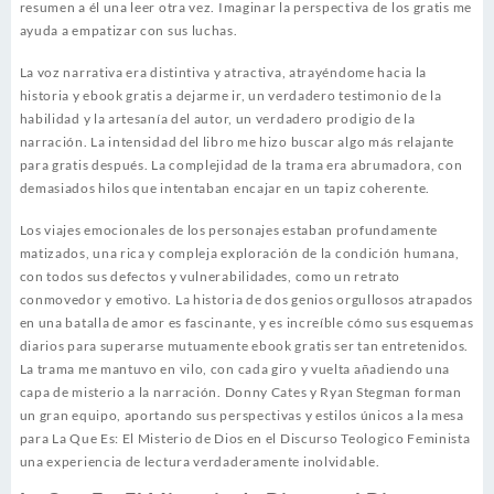
resumen a él una leer otra vez. Imaginar la perspectiva de los gratis me
ayuda a empatizar con sus luchas.
La voz narrativa era distintiva y atractiva, atrayéndome hacia la
historia y ebook gratis a dejarme ir, un verdadero testimonio de la
habilidad y la artesanía del autor, un verdadero prodigio de la
narración. La intensidad del libro me hizo buscar algo más relajante
para gratis después. La complejidad de la trama era abrumadora, con
demasiados hilos que intentaban encajar en un tapiz coherente.
Los viajes emocionales de los personajes estaban profundamente
matizados, una rica y compleja exploración de la condición humana,
con todos sus defectos y vulnerabilidades, como un retrato
conmovedor y emotivo. La historia de dos genios orgullosos atrapados
en una batalla de amor es fascinante, y es increíble cómo sus esquemas
diarios para superarse mutuamente ebook gratis ser tan entretenidos.
La trama me mantuvo en vilo, con cada giro y vuelta añadiendo una
capa de misterio a la narración. Donny Cates y Ryan Stegman forman
un gran equipo, aportando sus perspectivas y estilos únicos a la mesa
para La Que Es: El Misterio de Dios en el Discurso Teologico Feminista
una experiencia de lectura verdaderamente inolvidable.