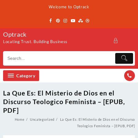
Skip
Welcome to Optrack
to
content
Optrack
Locating Trust. Building Business
Category
La Que Es: El Misterio de Dios en el
Discurso Teologico Feminista – [EPUB,
PDF]
Home
Uncategorized
La Que Es: El Misterio de Dios en el Discurso
Teologico Feminista – [EPUB, PDF]