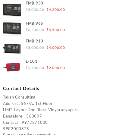
FMB 930
Original
Current
₹
5,000.00
₹
4,200.00
price
price
was:
is:
FMB 965
₹5,000.00.
₹4,200.00.
Original
Current
₹
6,200.00
₹
5,500.00
price
price
FMB 910
was:
is:
Original
Current
₹
5,000.00
₹
4,000.00
₹6,200.00.
₹5,500.00.
price
price
was:
is:
E-101
₹5,000.00.
₹4,000.00.
Original
Current
₹
2,500.00
₹
2,000.00
price
price
was:
is:
₹2,500.00.
₹2,000.00.
Contact Details
Taksh Consulting
Address: 567/A, 1st Floor
HMT Layout 2nd Block Vidyaranyapura,
Bangalore - 560097
Contact : 9972271000
9902000828
E-mail : enquire@optrack.in