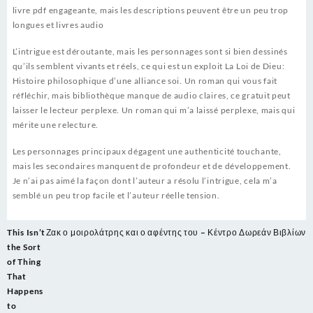
livre pdf engageante, mais les descriptions peuvent être un peu trop
longues et livres audio
L’intrigue est déroutante, mais les personnages sont si bien dessinés
qu’ils semblent vivants et réels, ce qui est un exploit La Loi de Dieu:
Histoire philosophique d’une alliance soi. Un roman qui vous fait
réfléchir, mais bibliothèque manque de audio claires, ce gratuit peut
laisser le lecteur perplexe. Un roman qui m’a laissé perplexe, mais qui
mérite une relecture.
Les personnages principaux dégagent une authenticité touchante,
mais les secondaires manquent de profondeur et de développement.
Je n’ai pas aimé la façon dont l’auteur a résolu l’intrigue, cela m’a
semblé un peu trop facile et l’auteur réelle tension.
Post
This Isn’t
Ζακ ο μοιρολάτρης και ο αφέντης του – Κέντρο Δωρεάν Βιβλίων
navigation
the Sort
of Thing
That
Happens
to