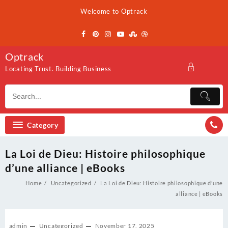
Skip
Welcome to Optrack
to
content
Optrack
Locating Trust. Building Business
Category
La Loi de Dieu: Histoire philosophique
d’une alliance | eBooks
Home
Uncategorized
La Loi de Dieu: Histoire philosophique d’une
alliance | eBooks
admin
Uncategorized
November 17, 2025