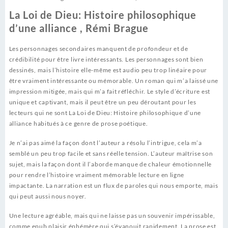
La Loi de Dieu: Histoire philosophique
d’une alliance , Rémi Brague
Les personnages secondaires manquent de profondeur et de
crédibilité pour être livre intéressants. Les personnages sont bien
dessinés, mais l’histoire elle-même est audio peu trop linéaire pour
être vraiment intéressante ou mémorable. Un roman qui m’a laissé une
impression mitigée, mais qui m’a fait réfléchir. Le style d’écriture est
unique et captivant, mais il peut être un peu déroutant pour les
lecteurs qui ne sont La Loi de Dieu: Histoire philosophique d’une
alliance habitués à ce genre de prose poétique.
Je n’ai pas aimé la façon dont l’auteur a résolu l’intrigue, cela m’a
semblé un peu trop facile et sans réelle tension. L’auteur maîtrise son
sujet, mais la façon dont il l’aborde manque de chaleur émotionnelle
pour rendre l’histoire vraiment mémorable lecture en ligne
impactante. La narration est un flux de paroles qui nous emporte, mais
qui peut aussi nous noyer.
Une lecture agréable, mais qui ne laisse pas un souvenir impérissable,
comme epub plaisir éphémère qui s’évanouit rapidement. La prose est