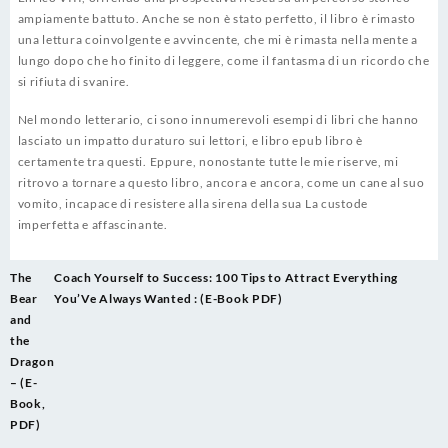
ampiamente battuto. Anche se non è stato perfetto, il libro è rimasto
una lettura coinvolgente e avvincente, che mi è rimasta nella mente a
lungo dopo che ho finito di leggere, come il fantasma di un ricordo che
si rifiuta di svanire.
Nel mondo letterario, ci sono innumerevoli esempi di libri che hanno
lasciato un impatto duraturo sui lettori, e libro epub libro è
certamente tra questi. Eppure, nonostante tutte le mie riserve, mi
ritrovo a tornare a questo libro, ancora e ancora, come un cane al suo
vomito, incapace di resistere alla sirena della sua La custode
imperfetta e affascinante.
Post
The
Coach Yourself to Success: 100 Tips to Attract Everything
navigation
Bear
You’Ve Always Wanted : (E-Book PDF)
and
the
Dragon
– (E-
Book,
PDF)