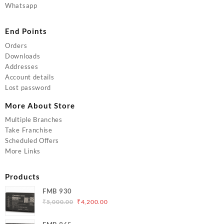
Whatsapp
End Points
Orders
Downloads
Addresses
Account details
Lost password
More About Store
Multiple Branches
Take Franchise
Scheduled Offers
More Links
Products
FMB 930
Original
Current
₹
5,000.00
₹
4,200.00
price
price
was:
is: