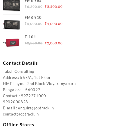
FMB 965
₹5,000.00.
₹4,200.00.
Original
Current
₹
6,200.00
₹
5,500.00
price
price
FMB 910
was:
is:
Original
Current
₹
5,000.00
₹
4,000.00
₹6,200.00.
₹5,500.00.
price
price
was:
is:
E-101
₹5,000.00.
₹4,000.00.
Original
Current
₹
2,500.00
₹
2,000.00
price
price
was:
is:
₹2,500.00.
₹2,000.00.
Contact Details
Taksh Consulting
Address: 567/A, 1st Floor
HMT Layout 2nd Block Vidyaranyapura,
Bangalore - 560097
Contact : 9972271000
9902000828
E-mail : enquire@optrack.in
contact@optrack.in
Offline Stores