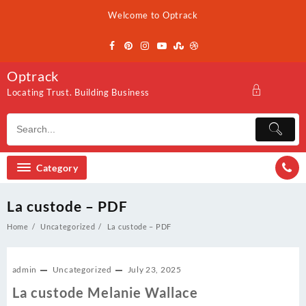
Skip
Welcome to Optrack
to
content
Optrack
Locating Trust. Building Business
Category
La custode – PDF
Home
Uncategorized
La custode – PDF
admin
Uncategorized
July 23, 2025
La custode Melanie Wallace