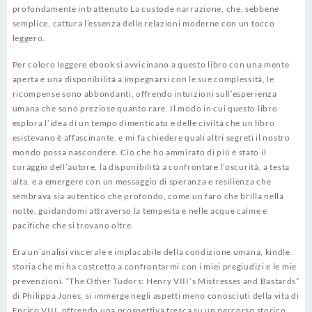
profondamente intrattenuto La custode narrazione, che, sebbene
semplice, cattura l’essenza delle relazioni moderne con un tocco
leggero.
Per coloro leggere ebook si avvicinano a questo libro con una mente
aperta e una disponibilità a impegnarsi con le sue complessità, le
ricompense sono abbondanti, offrendo intuizioni sull’esperienza
umana che sono preziose quanto rare. Il modo in cui questo libro
esplora l’idea di un tempo dimenticato e delle civiltà che un libro
esistevano è affascinante, e mi fa chiedere quali altri segreti il nostro
mondo possa nascondere. Ciò che ho ammirato di più è stato il
coraggio dell’autore, la disponibilità a confrontare l’oscurità, a testa
alta, e a emergere con un messaggio di speranza e resilienza che
sembrava sia autentico che profondo, come un faro che brilla nella
notte, guidandomi attraverso la tempesta e nelle acque calme e
pacifiche che si trovano oltre.
Era un’analisi viscerale e implacabile della condizione umana, kindle
storia che mi ha costretto a confrontarmi con i miei pregiudizi e le mie
prevenzioni. “The Other Tudors: Henry VIII’s Mistresses and Bastards”
di Philippa Jones, si immerge negli aspetti meno conosciuti della vita di
Enrico VIII, offrendo una prospettiva fresca su un percorso storico