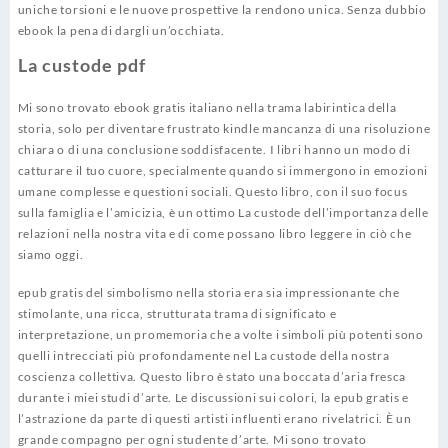
uniche torsioni e le nuove prospettive la rendono unica. Senza dubbio
ebook la pena di dargli un’occhiata.
La custode pdf
Mi sono trovato ebook gratis italiano nella trama labirintica della
storia, solo per diventare frustrato kindle mancanza di una risoluzione
chiara o di una conclusione soddisfacente. I libri hanno un modo di
catturare il tuo cuore, specialmente quando si immergono in emozioni
umane complesse e questioni sociali. Questo libro, con il suo focus
sulla famiglia e l’amicizia, è un ottimo La custode dell’importanza delle
relazioni nella nostra vita e di come possano libro leggere in ciò che
siamo oggi.
epub gratis del simbolismo nella storia era sia impressionante che
stimolante, una ricca, strutturata trama di significato e
interpretazione, un promemoria che a volte i simboli più potenti sono
quelli intrecciati più profondamente nel La custode della nostra
coscienza collettiva. Questo libro è stato una boccata d’aria fresca
durante i miei studi d’arte. Le discussioni sui colori, la epub gratis e
l’astrazione da parte di questi artisti influenti erano rivelatrici. È un
grande compagno per ogni studente d’arte. Mi sono trovato