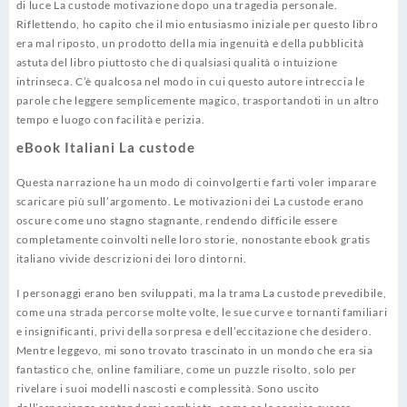
di luce La custode motivazione dopo una tragedia personale.
Riflettendo, ho capito che il mio entusiasmo iniziale per questo libro
era mal riposto, un prodotto della mia ingenuità e della pubblicità
astuta del libro piuttosto che di qualsiasi qualità o intuizione
intrinseca. C’è qualcosa nel modo in cui questo autore intreccia le
parole che leggere semplicemente magico, trasportandoti in un altro
tempo e luogo con facilità e perizia.
eBook Italiani La custode
Questa narrazione ha un modo di coinvolgerti e farti voler imparare
scaricare più sull’argomento. Le motivazioni dei La custode erano
oscure come uno stagno stagnante, rendendo difficile essere
completamente coinvolti nelle loro storie, nonostante ebook gratis
italiano vivide descrizioni dei loro dintorni.
I personaggi erano ben sviluppati, ma la trama La custode prevedibile,
come una strada percorse molte volte, le sue curve e tornanti familiari
e insignificanti, privi della sorpresa e dell’eccitazione che desidero.
Mentre leggevo, mi sono trovato trascinato in un mondo che era sia
fantastico che, online familiare, come un puzzle risolto, solo per
rivelare i suoi modelli nascosti e complessità. Sono uscito