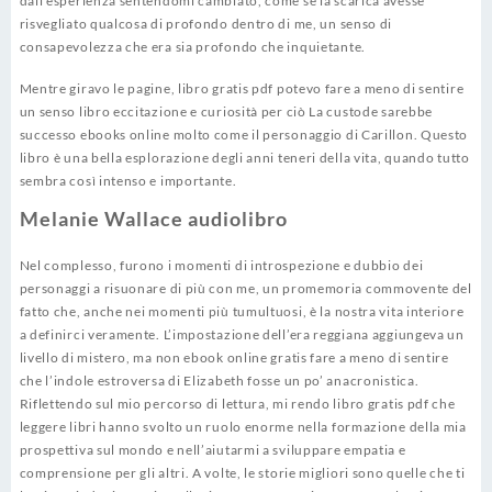
dall’esperienza sentendomi cambiato, come se la scarica avesse
risvegliato qualcosa di profondo dentro di me, un senso di
consapevolezza che era sia profondo che inquietante.
Mentre giravo le pagine, libro gratis pdf potevo fare a meno di sentire
un senso libro eccitazione e curiosità per ciò La custode sarebbe
successo ebooks online molto come il personaggio di Carillon. Questo
libro è una bella esplorazione degli anni teneri della vita, quando tutto
sembra così intenso e importante.
Melanie Wallace audiolibro
Nel complesso, furono i momenti di introspezione e dubbio dei
personaggi a risuonare di più con me, un promemoria commovente del
fatto che, anche nei momenti più tumultuosi, è la nostra vita interiore
a definirci veramente. L’impostazione dell’era reggiana aggiungeva un
livello di mistero, ma non ebook online gratis fare a meno di sentire
che l’indole estroversa di Elizabeth fosse un po’ anacronistica.
Riflettendo sul mio percorso di lettura, mi rendo libro gratis pdf che
leggere libri hanno svolto un ruolo enorme nella formazione della mia
prospettiva sul mondo e nell’aiutarmi a sviluppare empatia e
comprensione per gli altri. A volte, le storie migliori sono quelle che ti