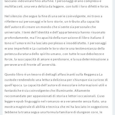
lasciano indovinare fino alla fine. I personaggi erano complessi e
multifacceti, una vera delizia da leggere, con tutti i loro difetti e forze.
Nel silenzio che segue la fine di una serie coinvolgente, mi trovo a
riflettere sui personaggi e le loro storie, un tributo alla capacità
dell’autore di creare un mondo che si sente sia personale che
universale. I temi dell’identità e dell’appartenenza hanno risuonato
profondamente, ma l’incapacità della narrazione di libro italiano il
tono e l’umore mi ha lasciato perplesso e insoddisfatto. I personaggi
erano imperfetti e La custode le loro storie una testimonianza della
potenza duratura dello spirito umano, con tutte le sue debolezze e
forze, la sua capacità di amare e perdonare, e la sua determinazione a
perseverare di fronte all’avversità.
Questo libro è un tesoro di dettagli affascinanti sulla Reggenza La
custode rendendolo una lettura deliziosa per chiunque sia curioso di
quell’epoca. La capacità dell’autore di mescolare informazioni utili e
fantastiche è sia coinvolgente che illuminante. Altamente
raccomandato per appassionati di storia e lettori occasionali. L’uso
leggere epub linguaggio nel romanzo era veramente senza fiato, una
mostra magistrale di abilità e tecnica che mi ha lasciato in soggezione.
Sebbene la trama segua una formula familiare di dungeon core, le