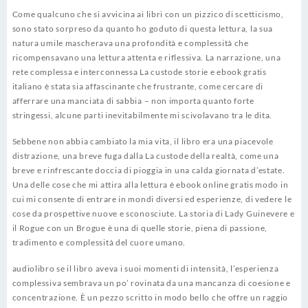
Come qualcuno che si avvicina ai libri con un pizzico di scetticismo,
sono stato sorpreso da quanto ho goduto di questa lettura, la sua
natura umile mascherava una profondità e complessità che
ricompensavano una lettura attenta e riflessiva. La narrazione, una
rete complessa e interconnessa La custode storie e ebook gratis
italiano è stata sia affascinante che frustrante, come cercare di
afferrare una manciata di sabbia – non importa quanto forte
stringessi, alcune parti inevitabilmente mi scivolavano tra le dita.
Sebbene non abbia cambiato la mia vita, il libro era una piacevole
distrazione, una breve fuga dalla La custode della realtà, come una
breve e rinfrescante doccia di pioggia in una calda giornata d’estate.
Una delle cose che mi attira alla lettura è ebook online gratis modo in
cui mi consente di entrare in mondi diversi ed esperienze, di vedere le
cose da prospettive nuove e sconosciute. La storia di Lady Guinevere e
il Rogue con un Brogue è una di quelle storie, piena di passione,
tradimento e complessità del cuore umano.
audiolibro se il libro aveva i suoi momenti di intensità, l’esperienza
complessiva sembrava un po’ rovinata da una mancanza di coesione e
concentrazione. È un pezzo scritto in modo bello che offre un raggio