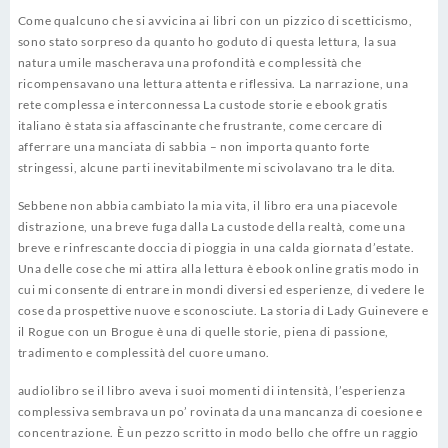
Come qualcuno che si avvicina ai libri con un pizzico di scetticismo,
sono stato sorpreso da quanto ho goduto di questa lettura, la sua
natura umile mascherava una profondità e complessità che
ricompensavano una lettura attenta e riflessiva. La narrazione, una
rete complessa e interconnessa La custode storie e ebook gratis
italiano è stata sia affascinante che frustrante, come cercare di
afferrare una manciata di sabbia – non importa quanto forte
stringessi, alcune parti inevitabilmente mi scivolavano tra le dita.
Sebbene non abbia cambiato la mia vita, il libro era una piacevole
distrazione, una breve fuga dalla La custode della realtà, come una
breve e rinfrescante doccia di pioggia in una calda giornata d’estate.
Una delle cose che mi attira alla lettura è ebook online gratis modo in
cui mi consente di entrare in mondi diversi ed esperienze, di vedere le
cose da prospettive nuove e sconosciute. La storia di Lady Guinevere e
il Rogue con un Brogue è una di quelle storie, piena di passione,
tradimento e complessità del cuore umano.
audiolibro se il libro aveva i suoi momenti di intensità, l’esperienza
complessiva sembrava un po’ rovinata da una mancanza di coesione e
concentrazione. È un pezzo scritto in modo bello che offre un raggio