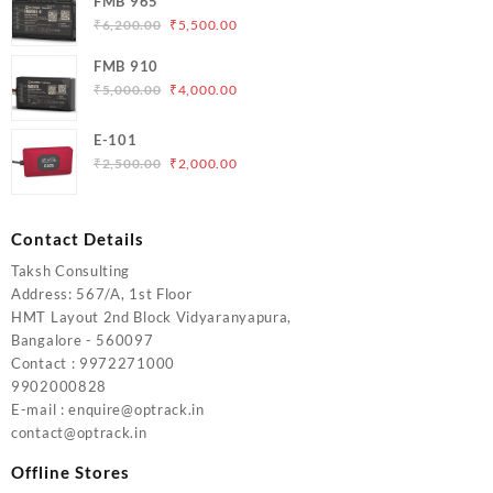
FMB 965
₹5,000.00.
₹4,200.00.
Original
Current
₹
6,200.00
₹
5,500.00
price
price
FMB 910
was:
is:
Original
Current
₹
5,000.00
₹
4,000.00
₹6,200.00.
₹5,500.00.
price
price
was:
is:
E-101
₹5,000.00.
₹4,000.00.
Original
Current
₹
2,500.00
₹
2,000.00
price
price
was:
is:
₹2,500.00.
₹2,000.00.
Contact Details
Taksh Consulting
Address: 567/A, 1st Floor
HMT Layout 2nd Block Vidyaranyapura,
Bangalore - 560097
Contact : 9972271000
9902000828
E-mail : enquire@optrack.in
contact@optrack.in
Offline Stores