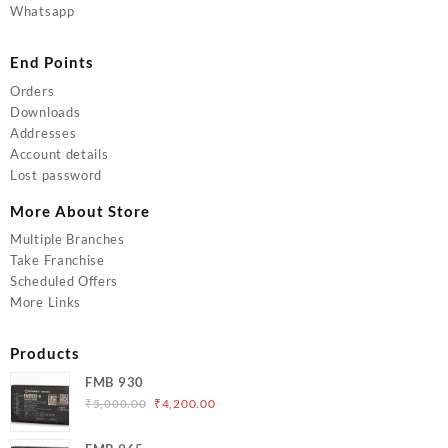
Whatsapp
End Points
Orders
Downloads
Addresses
Account details
Lost password
More About Store
Multiple Branches
Take Franchise
Scheduled Offers
More Links
Products
FMB 930
Original
Current
₹
5,000.00
₹
4,200.00
price
price
was:
is: