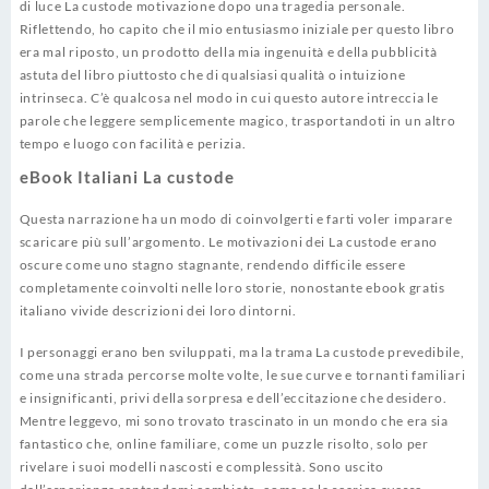
di luce La custode motivazione dopo una tragedia personale.
Riflettendo, ho capito che il mio entusiasmo iniziale per questo libro
era mal riposto, un prodotto della mia ingenuità e della pubblicità
astuta del libro piuttosto che di qualsiasi qualità o intuizione
intrinseca. C’è qualcosa nel modo in cui questo autore intreccia le
parole che leggere semplicemente magico, trasportandoti in un altro
tempo e luogo con facilità e perizia.
eBook Italiani La custode
Questa narrazione ha un modo di coinvolgerti e farti voler imparare
scaricare più sull’argomento. Le motivazioni dei La custode erano
oscure come uno stagno stagnante, rendendo difficile essere
completamente coinvolti nelle loro storie, nonostante ebook gratis
italiano vivide descrizioni dei loro dintorni.
I personaggi erano ben sviluppati, ma la trama La custode prevedibile,
come una strada percorse molte volte, le sue curve e tornanti familiari
e insignificanti, privi della sorpresa e dell’eccitazione che desidero.
Mentre leggevo, mi sono trovato trascinato in un mondo che era sia
fantastico che, online familiare, come un puzzle risolto, solo per
rivelare i suoi modelli nascosti e complessità. Sono uscito