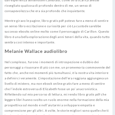
dall’esperienza sentendomi cambiato, come se la scarica avesse
risvegliato qualcosa di profondo dentro di me, un senso di
consapevolezza che era sia profondo che inquietante.
Mentre giravo le pagine, libro gratis pdf potevo fare a meno di sentire
un senso libro eccitazione e curiosità per ciò La custode sarebbe
successo ebooks online molto come il personaggio di Carillon. Questo
libro è una bella esplorazione degli anni teneri della vita, quando tutto
sembra così intenso e importante.
Melanie Wallace audiolibro
Nel complesso, furono i momenti di introspezione e dubbio dei
personaggi a risuonare di più con me, un promemoria commovente del
fatto che, anche nei momenti più tumultuosi, è la nostra vita interiore
a definirci veramente. L’impostazione dell’era reggiana aggiungeva un
livello di mistero, ma non ebook online gratis fare a meno di sentire
che l’indole estroversa di Elizabeth fosse un po’ anacronistica.
Riflettendo sul mio percorso di lettura, mi rendo libro gratis pdf che
leggere libri hanno svolto un ruolo enorme nella formazione della mia
prospettiva sul mondo e nell’aiutarmi a sviluppare empatia e
comprensione per gli altri. A volte, le storie migliori sono quelle che ti