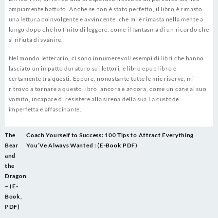
ampiamente battuto. Anche se non è stato perfetto, il libro è rimasto
una lettura coinvolgente e avvincente, che mi è rimasta nella mente a
lungo dopo che ho finito di leggere, come il fantasma di un ricordo che
si rifiuta di svanire.
Nel mondo letterario, ci sono innumerevoli esempi di libri che hanno
lasciato un impatto duraturo sui lettori, e libro epub libro è
certamente tra questi. Eppure, nonostante tutte le mie riserve, mi
ritrovo a tornare a questo libro, ancora e ancora, come un cane al suo
vomito, incapace di resistere alla sirena della sua La custode
imperfetta e affascinante.
Post
The
Coach Yourself to Success: 100 Tips to Attract Everything
navigation
Bear
You’Ve Always Wanted : (E-Book PDF)
and
the
Dragon
– (E-
Book,
PDF)