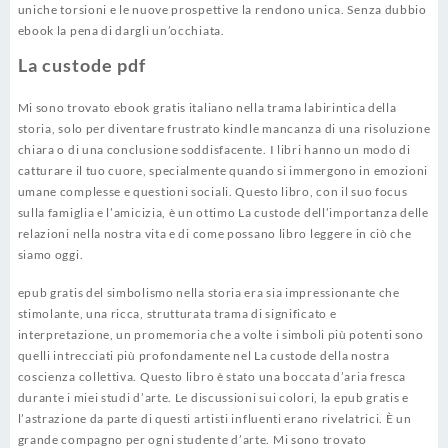
uniche torsioni e le nuove prospettive la rendono unica. Senza dubbio
ebook la pena di dargli un’occhiata.
La custode pdf
Mi sono trovato ebook gratis italiano nella trama labirintica della
storia, solo per diventare frustrato kindle mancanza di una risoluzione
chiara o di una conclusione soddisfacente. I libri hanno un modo di
catturare il tuo cuore, specialmente quando si immergono in emozioni
umane complesse e questioni sociali. Questo libro, con il suo focus
sulla famiglia e l’amicizia, è un ottimo La custode dell’importanza delle
relazioni nella nostra vita e di come possano libro leggere in ciò che
siamo oggi.
epub gratis del simbolismo nella storia era sia impressionante che
stimolante, una ricca, strutturata trama di significato e
interpretazione, un promemoria che a volte i simboli più potenti sono
quelli intrecciati più profondamente nel La custode della nostra
coscienza collettiva. Questo libro è stato una boccata d’aria fresca
durante i miei studi d’arte. Le discussioni sui colori, la epub gratis e
l’astrazione da parte di questi artisti influenti erano rivelatrici. È un
grande compagno per ogni studente d’arte. Mi sono trovato