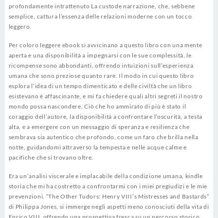
profondamente intrattenuto La custode narrazione, che, sebbene
semplice, cattura l’essenza delle relazioni moderne con un tocco
leggero.
Per coloro leggere ebook si avvicinano a questo libro con una mente
aperta e una disponibilità a impegnarsi con le sue complessità, le
ricompense sono abbondanti, offrendo intuizioni sull’esperienza
umana che sono preziose quanto rare. Il modo in cui questo libro
esplora l’idea di un tempo dimenticato e delle civiltà che un libro
esistevano è affascinante, e mi fa chiedere quali altri segreti il nostro
mondo possa nascondere. Ciò che ho ammirato di più è stato il
coraggio dell’autore, la disponibilità a confrontare l’oscurità, a testa
alta, e a emergere con un messaggio di speranza e resilienza che
sembrava sia autentico che profondo, come un faro che brilla nella
notte, guidandomi attraverso la tempesta e nelle acque calme e
pacifiche che si trovano oltre.
Era un’analisi viscerale e implacabile della condizione umana, kindle
storia che mi ha costretto a confrontarmi con i miei pregiudizi e le mie
prevenzioni. “The Other Tudors: Henry VIII’s Mistresses and Bastards”
di Philippa Jones, si immerge negli aspetti meno conosciuti della vita di
Enrico VIII, offrendo una prospettiva fresca su un percorso storico