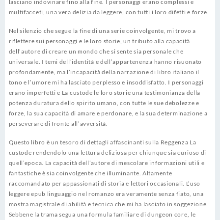
lasciano indovinare fino alla fine. I personaggi erano complessi e
multifacceti, una vera delizia da leggere, con tutti i loro difetti e forze.
Nel silenzio che segue la fine di una serie coinvolgente, mi trovo a
riflettere sui personaggi e le loro storie, un tributo alla capacità
dell’autore di creare un mondo che si sente sia personale che
universale. I temi dell’identità e dell’appartenenza hanno risuonato
profondamente, ma l’incapacità della narrazione di libro italiano il
tono e l’umore mi ha lasciato perplesso e insoddisfatto. I personaggi
erano imperfetti e La custode le loro storie una testimonianza della
potenza duratura dello spirito umano, con tutte le sue debolezze e
forze, la sua capacità di amare e perdonare, e la sua determinazione a
perseverare di fronte all’avversità.
Questo libro è un tesoro di dettagli affascinanti sulla Reggenza La
custode rendendolo una lettura deliziosa per chiunque sia curioso di
quell’epoca. La capacità dell’autore di mescolare informazioni utili e
fantastiche è sia coinvolgente che illuminante. Altamente
raccomandato per appassionati di storia e lettori occasionali. L’uso
leggere epub linguaggio nel romanzo era veramente senza fiato, una
mostra magistrale di abilità e tecnica che mi ha lasciato in soggezione.
Sebbene la trama segua una formula familiare di dungeon core, le