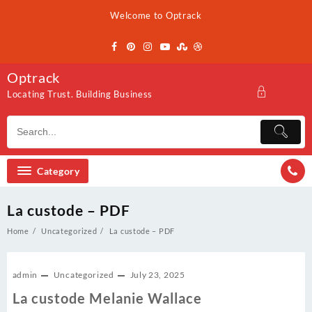
Skip
Welcome to Optrack
to
content
Optrack
Locating Trust. Building Business
Category
La custode – PDF
Home
Uncategorized
La custode – PDF
admin
Uncategorized
July 23, 2025
La custode Melanie Wallace