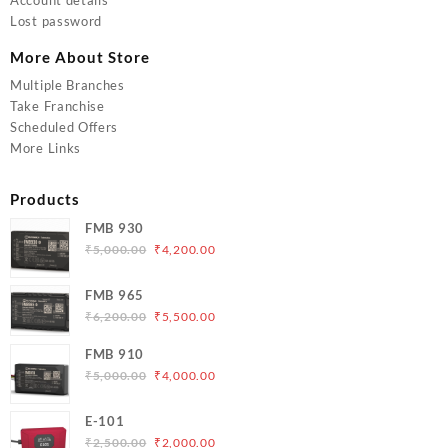
Lost password
More About Store
Multiple Branches
Take Franchise
Scheduled Offers
More Links
Products
FMB 930
Original
Current
₹
5,000.00
₹
4,200.00
price
price
was:
is:
FMB 965
₹5,000.00.
₹4,200.00.
Original
Current
₹
6,200.00
₹
5,500.00
price
price
FMB 910
was:
is:
Original
Current
₹
5,000.00
₹
4,000.00
₹6,200.00.
₹5,500.00.
price
price
was:
is:
E-101
₹5,000.00.
₹4,000.00.
Original
Current
₹
2,500.00
₹
2,000.00