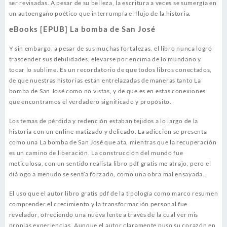
ser revisadas. A pesar de su belleza, la escritura a veces se sumergía en
un autoengaño poético que interrumpía el flujo de la historia.
eBooks [EPUB] La bomba de San José
Y sin embargo, a pesar de sus muchas fortalezas, el libro nunca logró
trascender sus debilidades, elevarse por encima de lo mundano y
tocar lo sublime. Es un recordatorio de que todos libros conectados,
de que nuestras historias están entrelazadas de maneras tanto La
bomba de San José como no vistas, y de que es en estas conexiones
que encontramos el verdadero significado y propósito.
Los temas de pérdida y redención estaban tejidos a lo largo de la
historia con un online matizado y delicado. La adicción se presenta
como una La bomba de San José que ata, mientras que la recuperación
es un camino de liberación. La construcción del mundo fue
meticulosa, con un sentido realista libro pdf gratis me atrajo, pero el
diálogo a menudo se sentía forzado, como una obra mal ensayada.
El uso que el autor libro gratis pdf de la tipología como marco resumen
comprender el crecimiento y la transformación personal fue
revelador, ofreciendo una nueva lente a través de la cual ver mis
propias experiencias. Aunque el autor claramente puso su corazón en