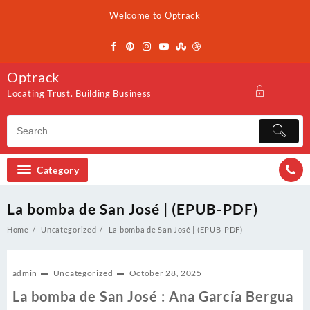
Skip
Welcome to Optrack
to
content
Optrack
Locating Trust. Building Business
Category
La bomba de San José | (EPUB-PDF)
Home
Uncategorized
La bomba de San José | (EPUB-PDF)
admin
Uncategorized
October 28, 2025
La bomba de San José : Ana García Bergua