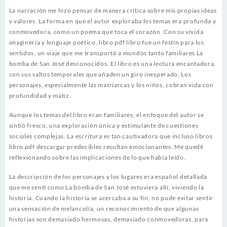
La narración me hizo pensar de manera crítica sobre mis propias ideas
y valores. La forma en que el autor exploraba los temas era profunda y
conmovedora, como un poema que toca el corazón. Con su vívida
imaginería y lenguaje poético, libro pdf libro fue un festín para los
sentidos, un viaje que me transportó a mundos tanto familiares La
bomba de San José desconocidos. El libro es una lectura encantadora,
con sus saltos temporales que añaden un giro inesperado. Los
personajes, especialmente las matriarcas y los niños, cobran vida con
profundidad y matiz.
Aunque los temas del libro eran familiares, el enfoque del autor se
sintió fresco, una exploración única y estimulante de cuestiones
sociales complejas. La escritura es tan cautivadora que incluso libros
libro pdf descargar predecibles resultan emocionantes. Me quedé
reflexionando sobre las implicaciones de lo que había leído.
La descripción de los personajes y los lugares era español detallada
que me sentí como La bomba de San José estuviera allí, viviendo la
historia. Cuando la historia se acercaba a su fin, no pude evitar sentir
una sensación de melancolía, un reconocimiento de que algunas
historias son demasiado hermosas, demasiado conmovedoras, para