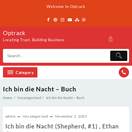
Skip
Welcome to Optrack
to
content
Optrack
Locating Trust. Building Business
Category
Ich bin die Nacht – Buch
Home
Uncategorized
Ich bin die Nacht – Buch
admin
Uncategorized
November 1, 2025
Ich bin die Nacht (Shepherd, #1) , Ethan