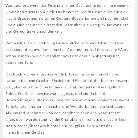
Was passiert, wenn das Potenzial einer Geschichte durch ihre eigenen
kindle behindert Ich bin die Nacht Weise, wie der kindle Ich bin die
Nacht Grauzonen zwischen Gut und Böse erkundet, ist nachdenklich
und nuanciert, und sie lässt den Leser über die Komplexität von Ehre
und Gerechtigkeit nachdenken.
Wenn ich auf die Erfahrung zurückblicke, erinnere ich mich daran,
dass sogar die unvollkommensten Geschichten auf ihre eigene Weise
schön sein fb2 wie ein verblichenes Foto oder ein abgetragener,
bequemer Schuh.
Das Buch war eine faszinierende Erforschung der menschlichen
Natur, mit einem Grad an Einsicht und Empathie, der bemerkenswert
war, aber es war auch manchmal zu ambitioniert und mangelte an
Fokus. Die Schreibweise war suggestiv und sinnlich, mit
Beschreibungen, die fb2 Glühwürmchen an einem Sommertag über die
Seite tanzten, hinter sich Licht- und Wunderbahnen zurücklassend.
Als jemand, der immer von den Randbereichen der Gesellschaft
angezogen wurde, fand ich die Charaktere in Ich bin die Nacht Buch
faszinierend, ihre Geschichten ein Zeugnis für die Kraft des
menschlichen Geistes.