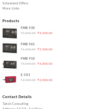
Scheduled Offers
More Links
Products
FMB 930
Original
Current
₹
5,000.00
₹
4,200.00
price
price
was:
is:
FMB 965
₹5,000.00.
₹4,200.00.
Original
Current
₹
6,200.00
₹
5,500.00
price
price
FMB 910
was:
is:
Original
Current
₹
5,000.00
₹
4,000.00
₹6,200.00.
₹5,500.00.
price
price
was:
is:
E-101
₹5,000.00.
₹4,000.00.
Original
Current
₹
2,500.00
₹
2,000.00
price
price
was:
is:
₹2,500.00.
₹2,000.00.
Contact Details
Taksh Consulting
Address: 567/A, 1st Floor