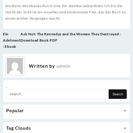
Die Reise des ebooks durch eine der atemberaubendsten Ich bin die
Nacht der Erde ist ein visuelles und emotionales Fest, das das Buch zu
einem echten Vergnügen macht.
Post
Ein
Ask Not: The Kennedys and the Women They Destroyed :
navigation
Adelsnest
Download Book PDF
: Ebook
Written by
admin
.
Popular
Tag Clouds