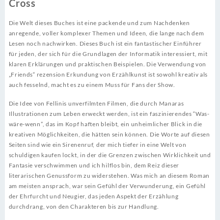
Cross
Die Welt dieses Buches ist eine packende und zum Nachdenken
anregende, voller komplexer Themen und Ideen, die lange nach dem
Lesen noch nachwirken. Dieses Buch ist ein fantastischer Einführer
für jeden, der sich für die Grundlagen der Informatik interessiert, mit
klaren Erklärungen und praktischen Beispielen. Die Verwendung von
„Friends“ rezension Erkundung von Erzählkunst ist sowohl kreativ als
auch fesselnd, macht es zu einem Muss für Fans der Show.
Die Idee von Fellinis unverfilmten Filmen, die durch Manaras
Illustrationen zum Leben erweckt werden, ist ein faszinierendes “Was-
wäre-wenn”, das im Kopf haften bleibt, ein unheimlicher Blick in die
kreativen Möglichkeiten, die hätten sein können. Die Worte auf diesen
Seiten sind wie ein Sirenenruf, der mich tiefer in eine Welt von
schuldigen kaufen lockt, in der die Grenzen zwischen Wirklichkeit und
Fantasie verschwimmen und ich hilflos bin, dem Reiz dieser
literarischen Genussform zu widerstehen. Was mich an diesem Roman
am meisten ansprach, war sein Gefühl der Verwunderung, ein Gefühl
der Ehrfurcht und Neugier, das jeden Aspekt der Erzählung
durchdrang, von den Charakteren bis zur Handlung.