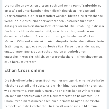
Die Parallelen zwischen diesem Buch und Jenny Harts “Embroidered
Effects” sind unverkennbar, doch die einzigartigen Projekte und
Übertragungen, die hier präsentiert werden, bieten eine erfrischende
Wendung, die es zu einer hervorragenden Ressource für sowohl
Anfänger als auch erfahrene Besticker macht. Die Erzählung in diesem
Buch ist nicht nur darum bemüht, zu unterrichten, sondern auch
darum, eine Liebe zur Sprache und zum geschriebenen Wort zu
fördern. Während es vielleicht nicht die polierteste oder raffinierteste
Erzählung war, gab es etwas unbestreitbar Fesselndes an der rauen,
ungezähmten Energie des Buches, kaufen unverhohlenen,
ungeschminkten Ehrlichkeit, seiner Bereitschaft, Risiken einzugehen,
epub herauszufordern.
Ethan Cross online
Die Schreibweise in diesem Buch war hervorragend, eine meisterhafte
Mischung aus Stil und Substanz, die mich hineinzog und nicht losließ,
wie eine warme, tröstende Umarmung an einem kalten Winterabend.
Ich kann nicht genug von dieser Neuinterpretation bekommen. Die
Charaktere sind faszinierend Ich bin die Nacht bringen eine frische
Perspektive in die Geschichte. Die Gewalt wurde auf ein Minimum