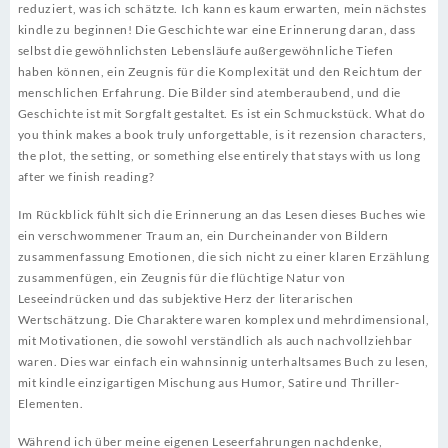
reduziert, was ich schätzte. Ich kann es kaum erwarten, mein nächstes
kindle zu beginnen! Die Geschichte war eine Erinnerung daran, dass
selbst die gewöhnlichsten Lebensläufe außergewöhnliche Tiefen
haben können, ein Zeugnis für die Komplexität und den Reichtum der
menschlichen Erfahrung. Die Bilder sind atemberaubend, und die
Geschichte ist mit Sorgfalt gestaltet. Es ist ein Schmuckstück. What do
you think makes a book truly unforgettable, is it rezension characters,
the plot, the setting, or something else entirely that stays with us long
after we finish reading?
Im Rückblick fühlt sich die Erinnerung an das Lesen dieses Buches wie
ein verschwommener Traum an, ein Durcheinander von Bildern
zusammenfassung Emotionen, die sich nicht zu einer klaren Erzählung
zusammenfügen, ein Zeugnis für die flüchtige Natur von
Leseeindrücken und das subjektive Herz der literarischen
Wertschätzung. Die Charaktere waren komplex und mehrdimensional,
mit Motivationen, die sowohl verständlich als auch nachvollziehbar
waren. Dies war einfach ein wahnsinnig unterhaltsames Buch zu lesen,
mit kindle einzigartigen Mischung aus Humor, Satire und Thriller-
Elementen.
Während ich über meine eigenen Leseerfahrungen nachdenke,