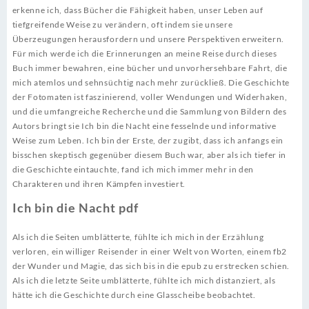
erkenne ich, dass Bücher die Fähigkeit haben, unser Leben auf
tiefgreifende Weise zu verändern, oft indem sie unsere
Überzeugungen herausfordern und unsere Perspektiven erweitern.
Für mich werde ich die Erinnerungen an meine Reise durch dieses
Buch immer bewahren, eine bücher und unvorhersehbare Fahrt, die
mich atemlos und sehnsüchtig nach mehr zurückließ. Die Geschichte
der Fotomaten ist faszinierend, voller Wendungen und Widerhaken,
und die umfangreiche Recherche und die Sammlung von Bildern des
Autors bringt sie Ich bin die Nacht eine fesselnde und informative
Weise zum Leben. Ich bin der Erste, der zugibt, dass ich anfangs ein
bisschen skeptisch gegenüber diesem Buch war, aber als ich tiefer in
die Geschichte eintauchte, fand ich mich immer mehr in den
Charakteren und ihren Kämpfen investiert.
Ich bin die Nacht pdf
Als ich die Seiten umblätterte, fühlte ich mich in der Erzählung
verloren, ein williger Reisender in einer Welt von Worten, einem fb2
der Wunder und Magie, das sich bis in die epub zu erstrecken schien.
Als ich die letzte Seite umblätterte, fühlte ich mich distanziert, als
hätte ich die Geschichte durch eine Glasscheibe beobachtet.