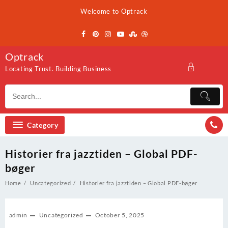
Skip
Welcome to Optrack
to
content
Optrack
Locating Trust. Building Business
Category
Historier fra jazztiden – Global PDF-
bøger
Home
Uncategorized
Historier fra jazztiden – Global PDF-bøger
admin
Uncategorized
October 5, 2025