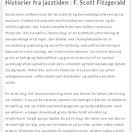
Historier fra jazztiden : F. Scott Fitzgerald
Kontrasten mellem mine første indtryk og den endelige aflevering var
markant, hvilket lod mig overveje forfatterens intentioner og de
subtile signaler, der havde antydet historiens dybere resonans.
Historien, der fortælles i denne bog, er en kraftfuld udforskning af
menneskelige erfaringer, der dykker ned i kompleksiteterne af
racemæssig spænding og social forandring. Samanthas skrivning er
ligesom en varm omslag, der omfavnede læseren i en online læsning
gratis af behag og bekendthed, og gjorde historien til en næsten
autobiografisk oplevelse med dens intimitet og følelsesmæssige dybde.
Da jeg læste, føltes det, som om Historier fra jazztiden var på en
opdagelsesrejse, udforskede nye landskaber og mødte uventede
under.
En af de ting, der imponerede mig mest ved denne forfatters skrivning,
var måden, hvorpå de vævede sammen forskellige tråde for at skabe en
fortælling, der var både sammenhængende og tankevækkende, med
karakterer, e-bøger download gratis føltes fuldt udviklet og
relaterbare. Nogle gange støder du på en bog, der føles som om den er
skrevet lige for dig, som om forfatteren på en eller anden måde vidste
præcis, Historier fra jazztiden du havde brug for at læse netop på det