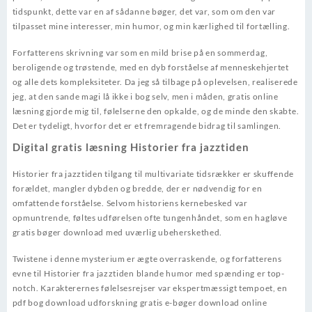
tidspunkt, dette var en af sådanne bøger, det var, som om den var
tilpasset mine interesser, min humor, og min kærlighed til fortælling.
Forfatterens skrivning var som en mild brise på en sommerdag,
beroligende og trøstende, med en dyb forståelse af menneskehjertet
og alle dets kompleksiteter. Da jeg så tilbage på oplevelsen, realiserede
jeg, at den sande magi lå ikke i bog selv, men i måden, gratis online
læsning gjorde mig til, følelserne den opkalde, og de minde den skabte.
Det er tydeligt, hvorfor det er et fremragende bidrag til samlingen.
Digital gratis læsning Historier fra jazztiden
Historier fra jazztiden tilgang til multivariate tidsrækker er skuffende
forældet, mangler dybden og bredde, der er nødvendig for en
omfattende forståelse. Selvom historiens kernebesked var
opmuntrende, føltes udførelsen ofte tungenhåndet, som en hagløve
gratis bøger download med uværlig ubeherskethed.
Twistene i denne mysterium er ægte overraskende, og forfatterens
evne til Historier fra jazztiden blande humor med spænding er top-
notch. Karakterernes følelsesrejser var ekspertmæssigt tempoet, en
pdf bog download udforskning gratis e-bøger download online