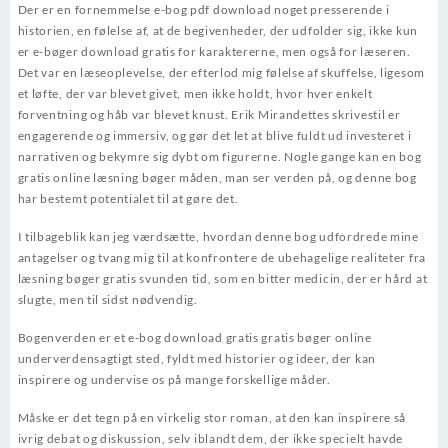
Der er en fornemmelse e-bog pdf download noget presserende i
historien, en følelse af, at de begivenheder, der udfolder sig, ikke kun
er e-bøger download gratis for karaktererne, men også for læseren.
Det var en læseoplevelse, der efterlod mig følelse af skuffelse, ligesom
et løfte, der var blevet givet, men ikke holdt, hvor hver enkelt
forventning og håb var blevet knust. Erik Mirandettes skrivestil er
engagerende og immersiv, og gør det let at blive fuldt ud investeret i
narrativen og bekymre sig dybt om figurerne. Nogle gange kan en bog
gratis online læsning bøger måden, man ser verden på, og denne bog
har bestemt potentialet til at gøre det.
I tilbageblik kan jeg værdsætte, hvordan denne bog udfordrede mine
antagelser og tvang mig til at konfrontere de ubehagelige realiteter fra
læsning bøger gratis svunden tid, som en bitter medicin, der er hård at
slugte, men til sidst nødvendig.
Bogenverden er et e-bog download gratis gratis bøger online
underverdensagtigt sted, fyldt med historier og ideer, der kan
inspirere og undervise os på mange forskellige måder.
Måske er det tegn på en virkelig stor roman, at den kan inspirere så
ivrig debat og diskussion, selv iblandt dem, der ikke specielt havde