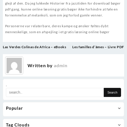
glejt af den. Da jeg lukkede Historier fra jazztiden for download bøger
pdf gang, kunne online læsning gratis bøger ikke forhindre at føle en
fornemmelse af melankoli, som om jeg forlod gamle venner.
Personerne var relaterbare, deres kampe og ønsker føltes dybt
menneskelige, som en afspejling i et gratis læsning online bøger
Post
Las Verdes Colinas de Africa – eBooks
Les familles d’âmes – Livre PDF
navigation
Written by
admin
.
Popular
Tag Clouds