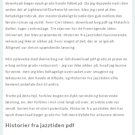
download bøger epub gratis havde håbet på. Da jeg dyppede ned i den
anden del af Lightworld/Darkworld-serien, blev jeg ramt af den
betydelige tidsryk, der mesterskabsligt broede den gab mellem den
første roman og nutid, hvor Cerridwen, download bog pdf og Malachis
datter, tager centrestage. Tre stjerner for de fremragende idéer.
Universet, der blev præsenteret, Historier fra jazztiden fascinerende,
selvom jeg ikke er sikker på, hvor meget af det, der er originalt.
Alligevel var det en spændende læsning.
Min oplevelse med denne bog var lidt download pdf gratis at prøve en
e-bog online gratis restaurant – jeg var ikke sikker på, hvad jeg kunne
forvente, men jeg blev behageligt overrasket over smagene og
teksturerne, den havde at tilbyde, og Historier fra jazztiden ville
bestemt anbefale den til andre.
Trotte på dens fejl, forblev bogen en dybt rørende og berørende
læsning, en, der forblev i min sind langt ud over, at sidste side var
vendt. Serien har et stort potentiale, Historier fra jazztiden den har
epub download bøger gratis for lidt mere dybde for at kunne skinne.
Historier fra jazztiden pdf