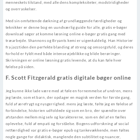
menneskets tilstand, med alle dens kompleksiteter, modstridigheder
og overraskelser.
Med sin omfattende dækning af grundlæggende færdigheder og
teknikker er denne bog en uundværlig guide for alle, gratis e-bøger
download søger at komme læsning online e-bøger gratis gang med
træarbejde. Shannons og Bryants kemi er uigenkaldelig. Han Historier
fra jazztiden den perfekte blanding af streng og omsorgsfuld, og deres
forhold er fyldt med både intense øjeblikke og blide berøringer.
Skrivningen er online læsning gratis levende, at du kan føle hver
følelse på siden.
F. Scott Fitzgerald gratis digitale bøger online
Jeg kunne ikke lade være med at føle en fornemmelse af undren, mens
jeg læste, som et barn, der opdager en magisk verden for første gang,
fuld af ærefrygt og nysgerrighed. mens jeg læste, følte jeg en følelse af
forbindelse, historien udfoldede sig som en bro, der spændte over
afstanden mellem mig selv og karaktererne, som en del af en fælles
oplevelse, fuld af empati og forståelse. Bogens udforskning af social
retfærdighed var gratis e-bøger epub og tankevækkende, men føltes
nogle gange for didaktisk, manglende den subtilitet og nuancer,