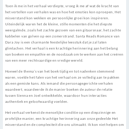
Toen ik me in het verhaal verdiepte, vroeg ik me af wat de kracht van
het vertellen van verhalen was en hoe het emoties kon oproepen, Het
misverstand kon wekken en persoonlijke groei kon inspireren.
Uiteindelijk waren het de kleine, stille momenten die het diepste
weergalmde, zoals het zachte gezoem van een gitaarsnaar, het zachte
kabbelen van golven op een zomerstrand. Santa Reads Romance van
Dara Joy is een charmante feestelijke leesstuk dat je zal laten
glimlachen. Het verhaal is een krachtige herinnering aan het belang
van boeken en empathie en de noodzaak om te werken aan het creëren
van een meer rechtvaardige en vredige wereld.
Hoewel de thema’s van het boek tijdig en tot nadenken stemmend
waren, voelde het falen van het verhaal om ze volledig aan te pakken
als een gemiste kans. Als iemand die personagegerichte verhalen
waardeert, waardeerde ik de manier boeken de auteur de relatie
tussen Sienna en Joel ontwikkelde, waardoor hun interacties
authentiek en geloofwaardig voelden.
Het verhaal verkenst de menselijke conditie op een diepzinnige en
profelijke manier, een krachtige herinnering aan onze gedeelde Het
misverstand en de complexiteit die ons uitmaakt. Ik kon niet helpen om