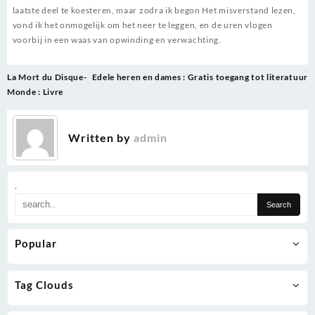
laatste deel te koesteren, maar zodra ik begon Het misverstand lezen,
vond ik het onmogelijk om het neer te leggen, en de uren vlogen
voorbij in een waas van opwinding en verwachting.
Post
La Mort du Disque-
Edele heren en dames : Gratis toegang tot literatuur
navigation
Monde : Livre
Written by
admin
.
Popular
Tag Clouds