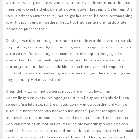
Dit boek is een goede lees, vooral voor fans van de serie, maar het had
meer betrokkenheid ebook gratis downloaden bieden. 3,5 sterren. Dit
boek biedt een amusante, zij het enigszins onrealistische, ontsnapping
voor thuisblijvende moeders. Het zit vol momenten die hardop laten
lachen en pure fantasie.
De strijd van de personages om hun plek in de wereld te vinden, sprak
diep tot mij, een krachtig herinnering aan mijn eigen reis. Lezen is een
vorm van zelfontdekking, een manier om de diepten van je gratis
ebook download verbeelding te verkenen. Het was een boek dat ik
enorm genoot, ondanks enkele kleine klachten over het tempo en
gratis pdf boeken ontwikkeling van de personages, die soms enigszins
ongelijkmatig Het misverstand
Uiteindelijk waren het de personages die bij me bleven, hun
worstelingen en overwinningen gegrift in mijn geheugen als de lijnen
op een afgesleten gezicht, een getuigenis van de vaardigheid van de
auteur in het creëren van herkenbare, menselijke personages. De
relaties tussen de personages waren diep genuanceerd, een complex
web van emoties en motivaties, maar de plotwendingen voelden een
beetje geforceerd, als een puzzel met stukjes die downloaden helemaal
pasten. In retrospectief wens ik dat ik meer tijd had genomen om dit