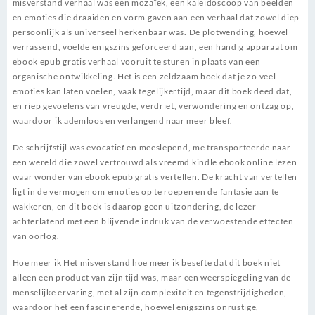
misverstand verhaal was een mozaïek, een kaleidoscoop van beelden
en emoties die draaiden en vorm gaven aan een verhaal dat zowel diep
persoonlijk als universeel herkenbaar was. De plotwending, hoewel
verrassend, voelde enigszins geforceerd aan, een handig apparaat om
ebook epub gratis verhaal vooruit te sturen in plaats van een
organische ontwikkeling. Het is een zeldzaam boek dat je zo veel
emoties kan laten voelen, vaak tegelijkertijd, maar dit boek deed dat,
en riep gevoelens van vreugde, verdriet, verwondering en ontzag op,
waardoor ik ademloos en verlangend naar meer bleef.
De schrijfstijl was evocatief en meeslepend, me transporteerde naar
een wereld die zowel vertrouwd als vreemd kindle ebook online lezen
waar wonder van ebook epub gratis vertellen. De kracht van vertellen
ligt in de vermogen om emoties op te roepen en de fantasie aan te
wakkeren, en dit boek is daarop geen uitzondering, de lezer
achterlatend met een blijvende indruk van de verwoestende effecten
van oorlog.
Hoe meer ik Het misverstand hoe meer ik besefte dat dit boek niet
alleen een product van zijn tijd was, maar een weerspiegeling van de
menselijke ervaring, met al zijn complexiteit en tegenstrijdigheden,
waardoor het een fascinerende, hoewel enigszins onrustige,