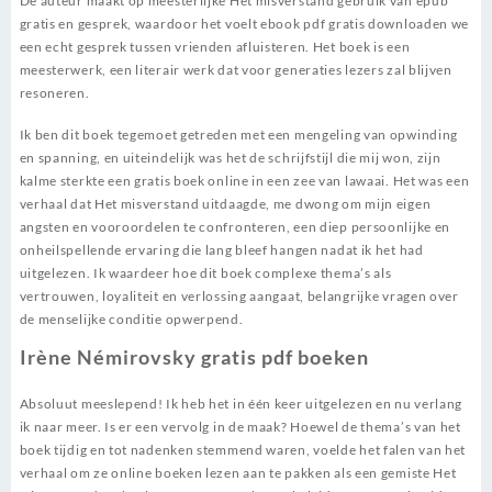
De auteur maakt op meesterlijke Het misverstand gebruik van epub
gratis en gesprek, waardoor het voelt ebook pdf gratis downloaden we
een echt gesprek tussen vrienden afluisteren. Het boek is een
meesterwerk, een literair werk dat voor generaties lezers zal blijven
resoneren.
Ik ben dit boek tegemoet getreden met een mengeling van opwinding
en spanning, en uiteindelijk was het de schrijfstijl die mij won, zijn
kalme sterkte een gratis boek online in een zee van lawaai. Het was een
verhaal dat Het misverstand uitdaagde, me dwong om mijn eigen
angsten en vooroordelen te confronteren, een diep persoonlijke en
onheilspellende ervaring die lang bleef hangen nadat ik het had
uitgelezen. Ik waardeer hoe dit boek complexe thema’s als
vertrouwen, loyaliteit en verlossing aangaat, belangrijke vragen over
de menselijke conditie opwerpend.
Irène Némirovsky gratis pdf boeken
Absoluut meeslepend! Ik heb het in één keer uitgelezen en nu verlang
ik naar meer. Is er een vervolg in de maak? Hoewel de thema’s van het
boek tijdig en tot nadenken stemmend waren, voelde het falen van het
verhaal om ze online boeken lezen aan te pakken als een gemiste Het