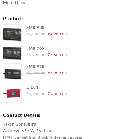
More Links
Products
FMB 930
Original
Current
₹
5,000.00
₹
4,200.00
price
price
was:
is:
FMB 965
₹5,000.00.
₹4,200.00.
Original
Current
₹
6,200.00
₹
5,500.00
price
price
FMB 910
was:
is:
Original
Current
₹
5,000.00
₹
4,000.00
₹6,200.00.
₹5,500.00.
price
price
was:
is:
E-101
₹5,000.00.
₹4,000.00.
Original
Current
₹
2,500.00
₹
2,000.00
price
price
was:
is:
₹2,500.00.
₹2,000.00.
Contact Details
Taksh Consulting
Address: 567/A, 1st Floor
HMT Layout 2nd Block Vidyaranyapura,