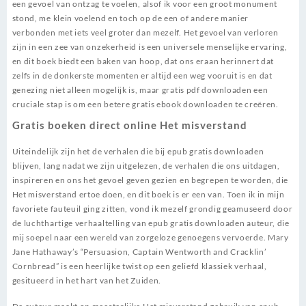
een gevoel van ontzag te voelen, alsof ik voor een groot monument
stond, me klein voelend en toch op de een of andere manier
verbonden met iets veel groter dan mezelf. Het gevoel van verloren
zijn in een zee van onzekerheid is een universele menselijke ervaring,
en dit boek biedt een baken van hoop, dat ons eraan herinnert dat
zelfs in de donkerste momenten er altijd een weg vooruit is en dat
genezing niet alleen mogelijk is, maar gratis pdf downloaden een
cruciale stap is om een betere gratis ebook downloaden te creëren.
Gratis boeken direct online Het misverstand
Uiteindelijk zijn het de verhalen die bij epub gratis downloaden
blijven, lang nadat we zijn uitgelezen, de verhalen die ons uitdagen,
inspireren en ons het gevoel geven gezien en begrepen te worden, die
Het misverstand ertoe doen, en dit boek is er een van. Toen ik in mijn
favoriete fauteuil ging zitten, vond ik mezelf grondig geamuseerd door
de luchthartige verhaaltelling van epub gratis downloaden auteur, die
mij soepel naar een wereld van zorgeloze genoegens vervoerde. Mary
Jane Hathaway’s “Persuasion, Captain Wentworth and Cracklin’
Cornbread” is een heerlijke twist op een geliefd klassiek verhaal,
gesitueerd in het hart van het Zuiden.