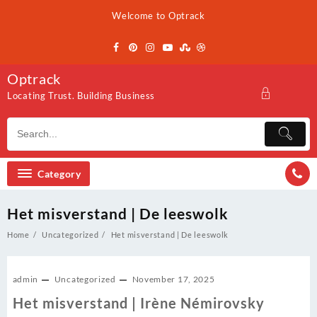
Skip
Welcome to Optrack
to
content
Optrack
Locating Trust. Building Business
Category
Het misverstand | De leeswolk
Home
Uncategorized
Het misverstand | De leeswolk
admin
Uncategorized
November 17, 2025
Het misverstand | Irène Némirovsky