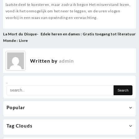
laatste deel te koesteren, maar zodra ik begon Het misverstand lezen,
vond ik het onmogelijk om het neer te leggen, en de uren vlogen
voorbij in een waas van opwinding en verwachting.
Post
La Mort du Disque-
Edele heren en dames : Gratis toegang tot literatuur
navigation
Monde : Livre
Written by
admin
.
Popular
Tag Clouds