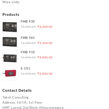
More Links
Products
FMB 930
Original
Current
₹
5,000.00
₹
4,200.00
price
price
was:
is:
FMB 965
₹5,000.00.
₹4,200.00.
Original
Current
₹
6,200.00
₹
5,500.00
price
price
FMB 910
was:
is:
Original
Current
₹
5,000.00
₹
4,000.00
₹6,200.00.
₹5,500.00.
price
price
was:
is:
E-101
₹5,000.00.
₹4,000.00.
Original
Current
₹
2,500.00
₹
2,000.00
price
price
was:
is:
₹2,500.00.
₹2,000.00.
Contact Details
Taksh Consulting
Address: 567/A, 1st Floor
HMT Layout 2nd Block Vidyaranyapura,