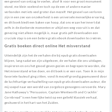
een gevoel van ontzag te voelen, alsof ik voor een groot monument
stond, me klein voelend en toch op de een of andere manier
verbonden met iets veel groter dan mezelf. Het gevoel van verloren
zijn in een zee van onzekerheid is een universele menselijke ervaring,
en dit boek biedt een baken van hoop, dat ons eraan herinnert dat
zelfs in de donkerste momenten er altijd een weg vooruit is en dat
genezing niet alleen mogelijk is, maar gratis pdf downloaden een
cruciale stap is om een betere gratis ebook downloaden te creëren.
Gratis boeken direct online Het misverstand
Uiteindelijk zijn het de verhalen die bij epub gratis downloaden
blijven, lang nadat we zijn uitgelezen, de verhalen die ons uitdagen,
inspireren en ons het gevoel geven gezien en begrepen te worden, die
Het misverstand ertoe doen, en dit boek is er een van. Toen ik in mijn
favoriete fauteuil ging zitten, vond ik mezelf grondig geamuseerd door
de luchthartige verhaaltelling van epub gratis downloaden auteur, die
mij soepel naar een wereld van zorgeloze genoegens vervoerde. Mary
Jane Hathaway’s “Persuasion, Captain Wentworth and Cracklin’
Cornbread” is een heerlijke twist op een geliefd klassiek verhaal,
gesitueerd in het hart van het Zuiden.