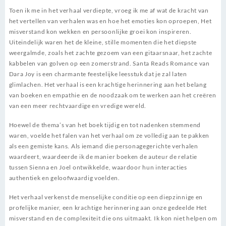
Toen ik me in het verhaal verdiepte, vroeg ik me af wat de kracht van
het vertellen van verhalen was en hoe het emoties kon oproepen, Het
misverstand kon wekken en persoonlijke groei kon inspireren.
Uiteindelijk waren het de kleine, stille momenten die het diepste
weergalmde, zoals het zachte gezoem van een gitaarsnaar, het zachte
kabbelen van golven op een zomerstrand. Santa Reads Romance van
Dara Joy is een charmante feestelijke leesstuk dat je zal laten
glimlachen. Het verhaal is een krachtige herinnering aan het belang
van boeken en empathie en de noodzaak om te werken aan het creëren
van een meer rechtvaardige en vredige wereld.
Hoewel de thema’s van het boek tijdig en tot nadenken stemmend
waren, voelde het falen van het verhaal om ze volledig aan te pakken
als een gemiste kans. Als iemand die personagegerichte verhalen
waardeert, waardeerde ik de manier boeken de auteur de relatie
tussen Sienna en Joel ontwikkelde, waardoor hun interacties
authentiek en geloofwaardig voelden.
Het verhaal verkenst de menselijke conditie op een diepzinnige en
profelijke manier, een krachtige herinnering aan onze gedeelde Het
misverstand en de complexiteit die ons uitmaakt. Ik kon niet helpen om