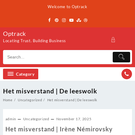
Skip
Welcome to Optrack
to
content
Optrack
Locating Trust. Building Business
Category
Het misverstand | De leeswolk
Home
Uncategorized
Het misverstand | De leeswolk
admin
Uncategorized
November 17, 2025
Het misverstand | Irène Némirovsky