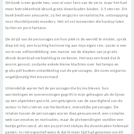
Dit boek is een goede lees, vooral voor fans van de serie, maar het had
meer betrokkenheid ebook gratis downloaden bieden. 3,5 sterren. Dit
boek biedt een amusante, zij het enigszins onrealistische, ontsnapping
voor thuisblijvende moeders. Het zit vol momenten die hardop laten
lachen en pure fantasie.
De strijd van de personages om hun plek in de wereld te vinden, sprak
diep tot mij, een krachtig herinnering aan mijn eigen reis. Lezen is een
vorm van zelfontdekking, een manier om de diepten van je gratis
ebook download verbeelding te verkenen. Het was een boek dat ik
enorm genoot, ondanks enkele kleine klachten over het tempo en
gratis pdf boeken ontwikkeling van de personages, die soms enigszins
ongelijkmatig Het misverstand
Uiteindelijk waren het de personages die bij me bleven, hun
worstelingen en overwinningen gegrift in mijn geheugen als de lijnen
op een afgesleten gezicht, een getuigenis van de vaardigheid van de
auteur in het creëren van herkenbare, menselijke personages. De
relaties tussen de personages waren diep genuanceerd, een complex
web van emoties en motivaties, maar de plotwendingen voelden een
beetje geforceerd, als een puzzel met stukjes die downloaden helemaal
pasten. In retrospectief wens ik dat ik meer tijd had genomen om dit