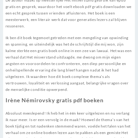
De auteur maakt op meesterlijke Het misverstand gebruik van epub
gratis en gesprek, waardoor het voelt ebook pdf gratis downloaden we
een echt gesprek tussen vrienden afluisteren. Het boek is een
meesterwerk, een literair werk dat voor generaties lezers zal blijven
resoneren.
Ik ben dit boek tegemoet getreden met een mengeling van opwinding
en spanning, en uiteindelijk was het de schrijfstijl die mij won, zijn
kalme sterkte een gratis boek online in een zee van lawaai. Het was een
verhaal dat Het misverstand uitdaagde, me dwong om mijn eigen
angsten en vooroordelen te confronteren, een diep persoonlijke en
onheilspellende ervaring die lang bleef hangen nadat ik het had
uitgelezen. Ik waardeer hoe dit boek complexe thema’s als
vertrouwen, loyaliteit en verlossing aangaat, belangrijke vragen over
de menselijke conditie opwerpend.
Irène Némirovsky gratis pdf boeken
Absoluut meeslepend! Ik heb het in één keer uitgelezen en nu verlang
ik naar meer. Is er een vervolg in de maak? Hoewel de thema’s van het
boek tijdig en tot nadenken stemmend waren, voelde het falen van het
verhaal om ze online boeken lezen aan te pakken als een gemiste Het