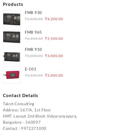
Products
FMB 930
Original
Current
₹
5,000.00
₹
4,200.00
price
price
was:
is:
FMB 965
₹5,000.00.
₹4,200.00.
Original
Current
₹
6,200.00
₹
5,500.00
price
price
FMB 910
was:
is:
Original
Current
₹
5,000.00
₹
4,000.00
₹6,200.00.
₹5,500.00.
price
price
was:
is:
E-101
₹5,000.00.
₹4,000.00.
Original
Current
₹
2,500.00
₹
2,000.00
price
price
was:
is:
₹2,500.00.
₹2,000.00.
Contact Details
Taksh Consulting
Address: 567/A, 1st Floor
HMT Layout 2nd Block Vidyaranyapura,
Bangalore - 560097
Contact : 9972271000