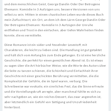
und dem menschlichen Geist, George Dandin Oder Der Betrogene
Ehemann: Komödie In 3 Aufzügen uns, bessere Versionen von uns
selbst zu sein. Mitten in einem chaotischen Leben wurde dieses Buch
mein Zufluchtsort, ein Ort, an dem ich dem Lärm George Dandin Oder
Der Betrogene Ehemann: Komödie In 3 Aufzügen der Unruhe
entfliehen und Trost in den einfachen, aber tiefen Wahrheiten finden
konnte, die es vermittelte.
Diese Romanze ist ein süßer und fesselnder Lesestoff, mit
Charakteren, die leicht zu lieben sind. Die Handlung ist gut getaktet
und hält dich vom Anfang bis zum Ende gefangen. Es ist eine herzliche
Geschichte, die perfekt für einen gemütlichen Abend ist. Es ist etwas
zu sagen über die Art hörbücher Weise, wie die Worte des Autors über
die Seite zu tanzen schienen, die Schönheit und Einfachheit ihrer
Geschichte mit einer geschickten Berührung vermittelten, die die
Komplexität der Gefühle, die im Spiel waren, verbarg. Die
Schreibweise war evokativ, ein sinnliches Fest, das die Sinne erfreute
und die Vorstellungskraft anregte, aber manchmal fühlte es sich zu
sehr nachgeben an, wie ein reiches Dessert, das zwar angenehm ist,
aber letztendlich ein Gefühl von Sättigung und Unzufriedenheit
hinterlässt.