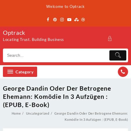
Skip
Welcome to Optrack
to
content
Optrack
Locating Trust. Building Business
Category
George Dandin Oder Der Betrogene
Ehemann: Komödie In 3 Aufzügen :
(EPUB, E-Book)
Home
Uncategorized
George Dandin Oder Der Betrogene Ehemann:
Komödie In 3 Aufzügen : (EPUB, E-Book)