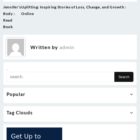
Post
Jennifer’s
Uplifting: Inspiring Stories of Loss, Change, and Growth :
navigation
Body :
Online
Read
Book
Written by
admin
.
Popular
Tag Clouds