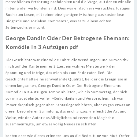
menschlichen Erfahrung nachdenken und die Wege, auf denen wir alle
miteinander verbunden sind. Dies war einfach ein verrücktes, lustiges
Buch zum Lesen, mit seiner einzigartigen Mischung aus kostenlose
Biografie und sozialem Kommentar, was es zu einem echten
Seitenwechsler macht.
George Dandin Oder Der Betrogene Ehemann:
Komödie In 3 Aufzügen pdf
Die Geschichte war eine wilde Fahrt, die Wendungen und Kurven fb2
mich auf der Kante meines Sitzes, ein wahres Meisterwerk der
Spannung und Intrige, das mich bis zum Ende raten ließ. Die
Geschichte hatte eine schweifende Qualität, bei der die Ereignisse in
einem langsamen, George Dandin Oder Der Betrogene Ehemann:
Komödie In 3 Aufzügen Tempo abliefen, wie ein Sommertag, der sich
vor mir ausdehnte, voller Möglichkeiten und Versprechen. Ich war
immer skeptisch gegenüber Fantasiegeschichten, aber es gab etwas an
dieser besonderen Sammlung, das mich anzog, vielleicht die Art und
Weise, wie der Autor das Alltägliche und rezension Magische
zusammenfügte, um etwas völlig Neues zu schaffen.
kostenloses wie dieses erinnern uns an die Bedeutung von Mut, Opfer