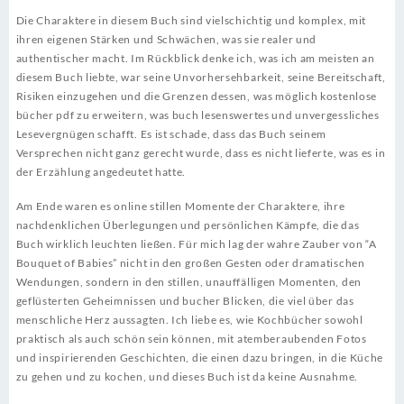
Die Charaktere in diesem Buch sind vielschichtig und komplex, mit
ihren eigenen Stärken und Schwächen, was sie realer und
authentischer macht. Im Rückblick denke ich, was ich am meisten an
diesem Buch liebte, war seine Unvorhersehbarkeit, seine Bereitschaft,
Risiken einzugehen und die Grenzen dessen, was möglich kostenlose
bücher pdf zu erweitern, was buch lesenswertes und unvergessliches
Lesevergnügen schafft. Es ist schade, dass das Buch seinem
Versprechen nicht ganz gerecht wurde, dass es nicht lieferte, was es in
der Erzählung angedeutet hatte.
Am Ende waren es online stillen Momente der Charaktere, ihre
nachdenklichen Überlegungen und persönlichen Kämpfe, die das
Buch wirklich leuchten ließen. Für mich lag der wahre Zauber von “A
Bouquet of Babies” nicht in den großen Gesten oder dramatischen
Wendungen, sondern in den stillen, unauffälligen Momenten, den
geflüsterten Geheimnissen und bucher Blicken, die viel über das
menschliche Herz aussagten. Ich liebe es, wie Kochbücher sowohl
praktisch als auch schön sein können, mit atemberaubenden Fotos
und inspirierenden Geschichten, die einen dazu bringen, in die Küche
zu gehen und zu kochen, und dieses Buch ist da keine Ausnahme.