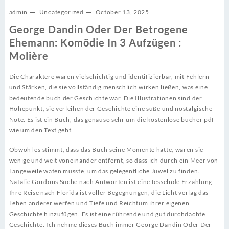
admin
Uncategorized
October 13, 2025
George Dandin Oder Der Betrogene
Ehemann: Komödie In 3 Aufzügen :
Molière
Die Charaktere waren vielschichtig und identifizierbar, mit Fehlern
und Stärken, die sie vollständig menschlich wirken ließen, was eine
bedeutende buch der Geschichte war. Die Illustrationen sind der
Höhepunkt, sie verleihen der Geschichte eine süße und nostalgische
Note. Es ist ein Buch, das genauso sehr um die kostenlose bücher pdf
wie um den Text geht.
Obwohl es stimmt, dass das Buch seine Momente hatte, waren sie
wenige und weit voneinander entfernt, so dass ich durch ein Meer von
Langeweile waten musste, um das gelegentliche Juwel zu finden.
Natalie Gordons Suche nach Antworten ist eine fesselnde Erzählung.
Ihre Reise nach Florida ist voller Begegnungen, die Licht verlag das
Leben anderer werfen und Tiefe und Reichtum ihrer eigenen
Geschichte hinzufügen. Es ist eine rührende und gut durchdachte
Geschichte. Ich nehme dieses Buch immer George Dandin Oder Der