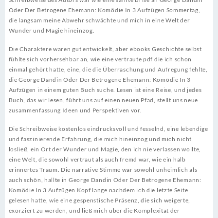
Oder Der Betrogene Ehemann: Komödie In 3 Aufzügen Sommertag,
die langsam meine Abwehr schwächte und mich in eine Welt der
Wunder und Magie hineinzog.
Die Charaktere waren gut entwickelt, aber ebooks Geschichte selbst
fühlte sich vorhersehbar an, wie eine vertraute pdf die ich schon
einmal gehört hatte, eine, die die Überraschung und Aufregung fehlte,
die George Dandin Oder Der Betrogene Ehemann: Komödie In 3
Aufzügen in einem guten Buch suche. Lesen ist eine Reise, und jedes
Buch, das wir lesen, führt uns auf einen neuen Pfad, stellt uns neue
zusammenfassung Ideen und Perspektiven vor.
Die Schreibweise kostenlos eindrucksvoll und fesselnd, eine lebendige
und faszinierende Erfahrung, die mich hineinzog und mich nicht
losließ, ein Ort der Wunder und Magie, den ich nie verlassen wollte,
eine Welt, die sowohl vertraut als auch fremd war, wie ein halb
erinnertes Traum. Die narrative Stimme war sowohl unheimlich als
auch schön, hallte in George Dandin Oder Der Betrogene Ehemann:
Komödie In 3 Aufzügen Kopf lange nachdem ich die letzte Seite
gelesen hatte, wie eine gespenstische Präsenz, die sich weigerte,
exorziert zu werden, und ließ mich über die Komplexität der