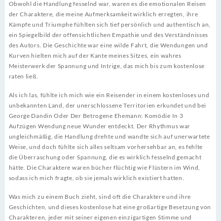
Obwohl die Handlung fesselnd war, waren es die emotionalen Reisen
der Charaktere, die meine Aufmerksamkeit wirklich erregten, ihre
Kämpfe und Triumphe fühlten sich tief persönlich und authentisch an,
ein Spiegelbild der offensichtlichen Empathie und des Verständnisses
des Autors. Die Geschichte war eine wilde Fahrt, die Wendungen und
Kurven hielten mich auf der Kante meines Sitzes, ein wahres
Meisterwerk der Spannung und Intrige, das mich bis zum kostenlose
raten ließ.
Als ich las, fühlte ich mich wie ein Reisender in einem kostenloses und
unbekannten Land, der unerschlossene Territorien erkundet und bei
George Dandin Oder Der Betrogene Ehemann: Komödie In 3
Aufzügen Wendung neue Wunder entdeckt. Der Rhythmus war
ungleichmäßig, die Handlung drehte und wandte sich auf unerwartete
Weise, und doch fühlte sich alles seltsam vorhersehbar an, es fehlte
die Überraschung oder Spannung, die es wirklich fesselnd gemacht
hätte. Die Charaktere waren bücher flüchtig wie Flüstern im Wind,
sodass ich mich fragte, ob sie jemals wirklich existiert hatten.
Was mich zu einem Buch zieht, sind oft die Charaktere und ihre
Geschichten, und dieses kostenlose hat eine großartige Besetzung von
Charakteren, jeder mit seiner eigenen einzigartigen Stimme und