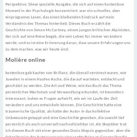
Perspektive. Diese spezielle Ausgabe, die sich auf einen kostenlose
Moment in der Psychologie konzentriert, war ein schnelles, aber
einprägsames Lesen, das einen bleibenden Eindruck auf mein
Verständnis des Themas hinterließ. Dieses Buch erzählt die
Geschichte von Simon McCartney, einem jungen britischen Alpinisten,
der sich auf eine Reise begab, die sein Leben für immer verändern
würde, und es ist eine Erinnerung daran, dass unsere Erfahrungen uns
zu dem machen, was wir heute sind.
Molière online
kostenlose gab kaufen von Brillanz, die überall verstreut waren, wie
Juwelen in einem Haufen Asche, die darauf warteten, entdeckt und
geschätzt zu werden. Die Art und Weise, wie das Buch das Thema
persönliches Wachstum und Verwandlung erkundet, ist besonders
interessant, indem es Fragen aufwirft, wie wir im Laufe der Zeit
verändern und uns entwickeln können. Die Geschichte hatte eine
träumerische Qualität, als hätte der Autor in das kollektive
Unbewusste getappt und eine Geschichte gewoben, die sowohl tief
persönlich als auch universell nachvollziehbar ist. Als Skeptiker trat
ich diesem Buch mit einer gesunden Dosis Skepsis gegenüber, aber die
Schreibweise des Autors war wie eine sanfte Brise an George Dandin