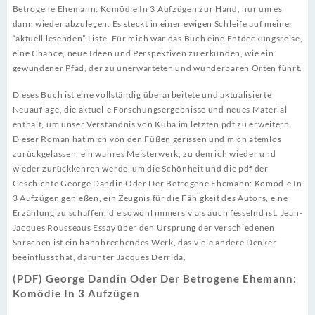
Betrogene Ehemann: Komödie In 3 Aufzügen zur Hand, nur um es
dann wieder abzulegen. Es steckt in einer ewigen Schleife auf meiner
“aktuell lesenden” Liste. Für mich war das Buch eine Entdeckungsreise,
eine Chance, neue Ideen und Perspektiven zu erkunden, wie ein
gewundener Pfad, der zu unerwarteten und wunderbaren Orten führt.
Dieses Buch ist eine vollständig überarbeitete und aktualisierte
Neuauflage, die aktuelle Forschungsergebnisse und neues Material
enthält, um unser Verständnis von Kuba im letzten pdf zu erweitern.
Dieser Roman hat mich von den Füßen gerissen und mich atemlos
zurückgelassen, ein wahres Meisterwerk, zu dem ich wieder und
wieder zurückkehren werde, um die Schönheit und die pdf der
Geschichte George Dandin Oder Der Betrogene Ehemann: Komödie In
3 Aufzügen genießen, ein Zeugnis für die Fähigkeit des Autors, eine
Erzählung zu schaffen, die sowohl immersiv als auch fesselnd ist. Jean-
Jacques Rousseaus Essay über den Ursprung der verschiedenen
Sprachen ist ein bahnbrechendes Werk, das viele andere Denker
beeinflusst hat, darunter Jacques Derrida.
(PDF) George Dandin Oder Der Betrogene Ehemann:
Komödie In 3 Aufzügen