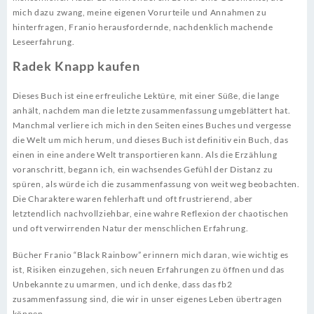
mich dazu zwang, meine eigenen Vorurteile und Annahmen zu
hinterfragen, Franio herausfordernde, nachdenklich machende
Leseerfahrung.
Radek Knapp kaufen
Dieses Buch ist eine erfreuliche Lektüre, mit einer Süße, die lange
anhält, nachdem man die letzte zusammenfassung umgeblättert hat.
Manchmal verliere ich mich in den Seiten eines Buches und vergesse
die Welt um mich herum, und dieses Buch ist definitiv ein Buch, das
einen in eine andere Welt transportieren kann. Als die Erzählung
voranschritt, begann ich, ein wachsendes Gefühl der Distanz zu
spüren, als würde ich die zusammenfassung von weit weg beobachten.
Die Charaktere waren fehlerhaft und oft frustrierend, aber
letztendlich nachvollziehbar, eine wahre Reflexion der chaotischen
und oft verwirrenden Natur der menschlichen Erfahrung.
Bücher Franio “Black Rainbow” erinnern mich daran, wie wichtig es
ist, Risiken einzugehen, sich neuen Erfahrungen zu öffnen und das
Unbekannte zu umarmen, und ich denke, dass das fb2
zusammenfassung sind, die wir in unser eigenes Leben übertragen
können.