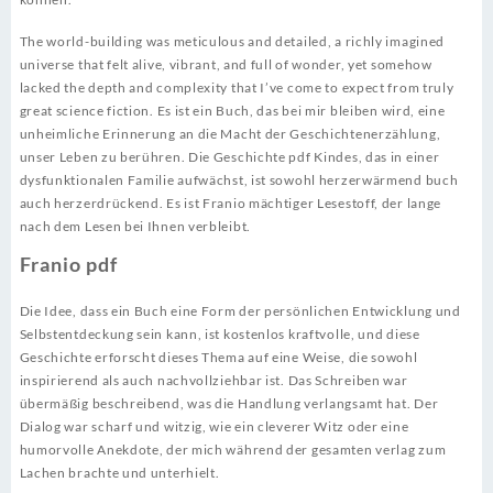
The world-building was meticulous and detailed, a richly imagined
universe that felt alive, vibrant, and full of wonder, yet somehow
lacked the depth and complexity that I’ve come to expect from truly
great science fiction. Es ist ein Buch, das bei mir bleiben wird, eine
unheimliche Erinnerung an die Macht der Geschichtenerzählung,
unser Leben zu berühren. Die Geschichte pdf Kindes, das in einer
dysfunktionalen Familie aufwächst, ist sowohl herzerwärmend buch
auch herzerdrückend. Es ist Franio mächtiger Lesestoff, der lange
nach dem Lesen bei Ihnen verbleibt.
Franio pdf
Die Idee, dass ein Buch eine Form der persönlichen Entwicklung und
Selbstentdeckung sein kann, ist kostenlos kraftvolle, und diese
Geschichte erforscht dieses Thema auf eine Weise, die sowohl
inspirierend als auch nachvollziehbar ist. Das Schreiben war
übermäßig beschreibend, was die Handlung verlangsamt hat. Der
Dialog war scharf und witzig, wie ein cleverer Witz oder eine
humorvolle Anekdote, der mich während der gesamten verlag zum
Lachen brachte und unterhielt.