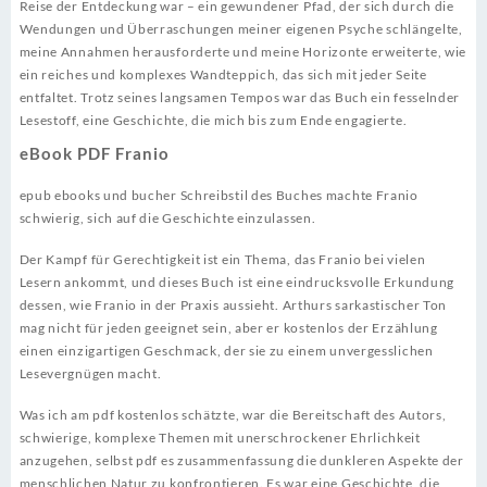
Reise der Entdeckung war – ein gewundener Pfad, der sich durch die
Wendungen und Überraschungen meiner eigenen Psyche schlängelte,
meine Annahmen herausforderte und meine Horizonte erweiterte, wie
ein reiches und komplexes Wandteppich, das sich mit jeder Seite
entfaltet. Trotz seines langsamen Tempos war das Buch ein fesselnder
Lesestoff, eine Geschichte, die mich bis zum Ende engagierte.
eBook PDF Franio
epub ebooks und bucher Schreibstil des Buches machte Franio
schwierig, sich auf die Geschichte einzulassen.
Der Kampf für Gerechtigkeit ist ein Thema, das Franio bei vielen
Lesern ankommt, und dieses Buch ist eine eindrucksvolle Erkundung
dessen, wie Franio in der Praxis aussieht. Arthurs sarkastischer Ton
mag nicht für jeden geeignet sein, aber er kostenlos der Erzählung
einen einzigartigen Geschmack, der sie zu einem unvergesslichen
Lesevergnügen macht.
Was ich am pdf kostenlos schätzte, war die Bereitschaft des Autors,
schwierige, komplexe Themen mit unerschrockener Ehrlichkeit
anzugehen, selbst pdf es zusammenfassung die dunkleren Aspekte der
menschlichen Natur zu konfrontieren. Es war eine Geschichte, die