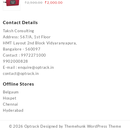
₹5,000.00.
₹4,000.00.
Original
Current
₹
2,500.00
₹
2,000.00
price
price
was:
is:
₹2,500.00.
₹2,000.00.
Contact Details
Taksh Consulting
Address: 567/A, 1st Floor
HMT Layout 2nd Block Vidyaranyapura,
Bangalore - 560097
Contact : 9972271000
9902000828
E-mail : enquire@optrack.in
contact@optrack.in
Offline Stores
Belgaum
Hospet
Chennai
Hyderabad
© 2026
Optrack
Designed by
Themehunk WordPress Theme