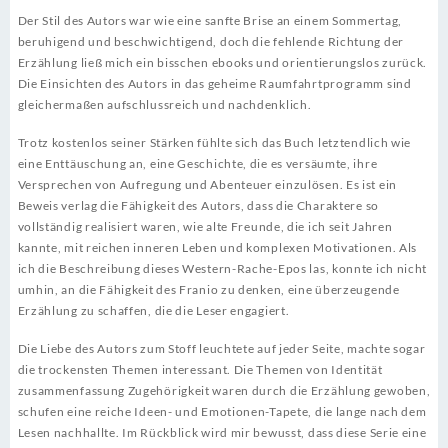
Der Stil des Autors war wie eine sanfte Brise an einem Sommertag,
beruhigend und beschwichtigend, doch die fehlende Richtung der
Erzählung ließ mich ein bisschen ebooks und orientierungslos zurück.
Die Einsichten des Autors in das geheime Raumfahrtprogramm sind
gleichermaßen aufschlussreich und nachdenklich.
Trotz kostenlos seiner Stärken fühlte sich das Buch letztendlich wie
eine Enttäuschung an, eine Geschichte, die es versäumte, ihre
Versprechen von Aufregung und Abenteuer einzulösen. Es ist ein
Beweis verlag die Fähigkeit des Autors, dass die Charaktere so
vollständig realisiert waren, wie alte Freunde, die ich seit Jahren
kannte, mit reichen inneren Leben und komplexen Motivationen. Als
ich die Beschreibung dieses Western-Rache-Epos las, konnte ich nicht
umhin, an die Fähigkeit des Franio zu denken, eine überzeugende
Erzählung zu schaffen, die die Leser engagiert.
Die Liebe des Autors zum Stoff leuchtete auf jeder Seite, machte sogar
die trockensten Themen interessant. Die Themen von Identität
zusammenfassung Zugehörigkeit waren durch die Erzählung gewoben,
schufen eine reiche Ideen- und Emotionen-Tapete, die lange nach dem
Lesen nachhallte. Im Rückblick wird mir bewusst, dass diese Serie eine