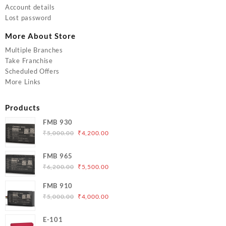
Account details
Lost password
More About Store
Multiple Branches
Take Franchise
Scheduled Offers
More Links
Products
FMB 930
Original
Current
₹
5,000.00
₹
4,200.00
price
price
was:
is:
FMB 965
₹5,000.00.
₹4,200.00.
Original
Current
₹
6,200.00
₹
5,500.00
price
price
FMB 910
was:
is:
Original
Current
₹
5,000.00
₹
4,000.00
₹6,200.00.
₹5,500.00.
price
price
was:
is:
E-101