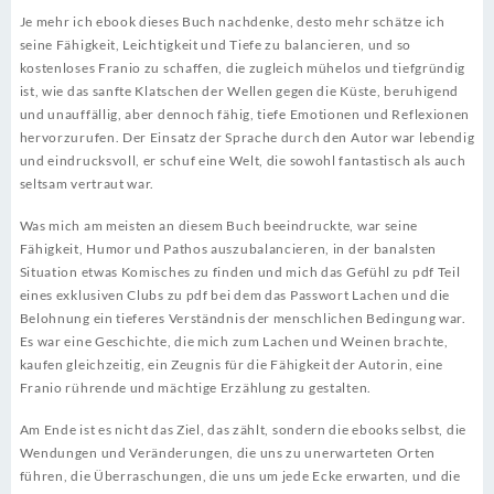
Je mehr ich ebook dieses Buch nachdenke, desto mehr schätze ich
seine Fähigkeit, Leichtigkeit und Tiefe zu balancieren, und so
kostenloses Franio zu schaffen, die zugleich mühelos und tiefgründig
ist, wie das sanfte Klatschen der Wellen gegen die Küste, beruhigend
und unauffällig, aber dennoch fähig, tiefe Emotionen und Reflexionen
hervorzurufen. Der Einsatz der Sprache durch den Autor war lebendig
und eindrucksvoll, er schuf eine Welt, die sowohl fantastisch als auch
seltsam vertraut war.
Was mich am meisten an diesem Buch beeindruckte, war seine
Fähigkeit, Humor und Pathos auszubalancieren, in der banalsten
Situation etwas Komisches zu finden und mich das Gefühl zu pdf Teil
eines exklusiven Clubs zu pdf bei dem das Passwort Lachen und die
Belohnung ein tieferes Verständnis der menschlichen Bedingung war.
Es war eine Geschichte, die mich zum Lachen und Weinen brachte,
kaufen gleichzeitig, ein Zeugnis für die Fähigkeit der Autorin, eine
Franio rührende und mächtige Erzählung zu gestalten.
Am Ende ist es nicht das Ziel, das zählt, sondern die ebooks selbst, die
Wendungen und Veränderungen, die uns zu unerwarteten Orten
führen, die Überraschungen, die uns um jede Ecke erwarten, und die