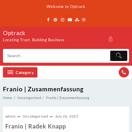
Skip
Welcome to Optrack
to
content
Optrack
Locating Trust. Building Business
Category
Franio | Zusammenfassung
Home
Uncategorized
Franio | Zusammenfassung
admin
Uncategorized
July 26, 2025
Franio | Radek Knapp