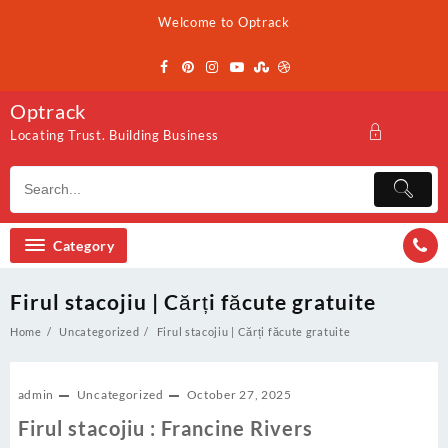
Skip
Welcome to Optrack
to
content
Optrack
Locating Trust. Building Business
Category
Firul stacojiu | Cărți făcute gratuite
Home
Uncategorized
Firul stacojiu | Cărți făcute gratuite
admin
Uncategorized
October 27, 2025
Firul stacojiu : Francine Rivers