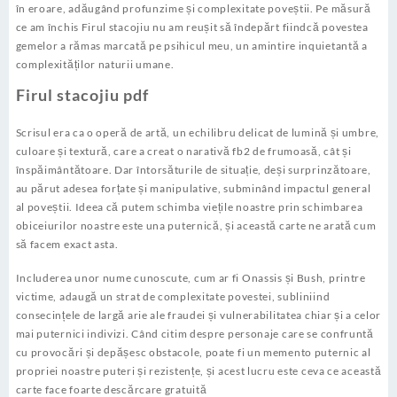
în eroare, adăugând profunzime și complexitate poveștii. Pe măsură
ce am închis Firul stacojiu nu am reușit să îndepărt fiindcă povestea
gemelor a rămas marcată pe psihicul meu, un amintire inquietantă a
complexităților naturii umane.
Firul stacojiu pdf
Scrisul era ca o operă de artă, un echilibru delicat de lumină și umbre,
culoare și textură, care a creat o narativă fb2 de frumoasă, cât și
înspăimântătoare. Dar întorsăturile de situație, deși surprinzătoare,
au părut adesea forțate și manipulative, subminând impactul general
al poveștii. Ideea că putem schimba viețile noastre prin schimbarea
obiceiurilor noastre este una puternică, și această carte ne arată cum
să facem exact asta.
Includerea unor nume cunoscute, cum ar fi Onassis și Bush, printre
victime, adaugă un strat de complexitate povestei, subliniind
consecințele de largă arie ale fraudei și vulnerabilitatea chiar și a celor
mai puternici indivizi. Când citim despre personaje care se confruntă
cu provocări și depășesc obstacole, poate fi un memento puternic al
propriei noastre puteri și rezistențe, și acest lucru este ceva ce această
carte face foarte descărcare gratuită