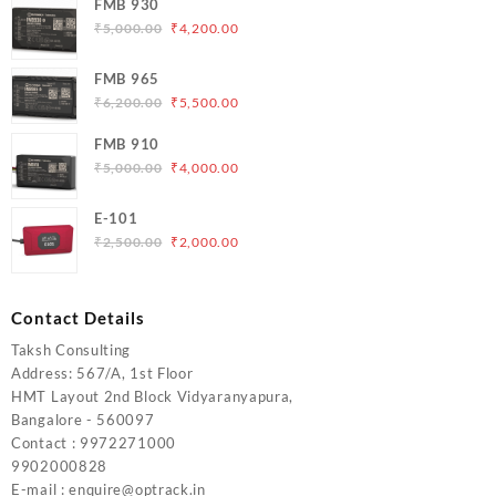
FMB 930
Original
Current
₹
5,000.00
₹
4,200.00
price
price
was:
is:
FMB 965
₹5,000.00.
₹4,200.00.
Original
Current
₹
6,200.00
₹
5,500.00
price
price
FMB 910
was:
is:
Original
Current
₹
5,000.00
₹
4,000.00
₹6,200.00.
₹5,500.00.
price
price
was:
is:
E-101
₹5,000.00.
₹4,000.00.
Original
Current
₹
2,500.00
₹
2,000.00
price
price
was:
is:
₹2,500.00.
₹2,000.00.
Contact Details
Taksh Consulting
Address: 567/A, 1st Floor
HMT Layout 2nd Block Vidyaranyapura,
Bangalore - 560097
Contact : 9972271000
9902000828
E-mail : enquire@optrack.in