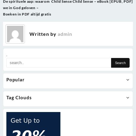
Post
De spirituele aap: waarom
Child Sense Child Sense – eBook [EPUB, PDF]
navigation
we in God geloven –
Boeken in PDF altijd gratis
Written by
admin
.
Popular
Tag Clouds