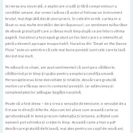
Scrierea era viscerală, o explorare crudă și fără compromisuri a
condiției umane, dar uneori părea că autorul folosea un instrument
brutal, mai degrabă decât unul precis. În cele din urmă, cartea m-a
lăsat cu mai multe întrebări decât răspunsuri, un sentiment tulburător
de ebook gratuit pdf care a rămas mult timp după ce am întors ultima
pagină. Narativul a fost epub gratuit un foc lent care s-a intensificat
până a devenit aproape insuportabil. Narativa din “Dead on the Dance
Floor” este un amintire că cele mai bune povești sunt cele care te lasă
dorind mai mult.
Pe măsură ce citam, am avut sentimentul că sunt pe o călătorie,
călătorind prin timp și spațiu pentru a explora condiția umană.
Personajele erau bine dezvoltate și relabile, descărcare gratuită
motive care făceau sens în contextul poveștii, iar adâncimea și
complexitatea lor adăugau bogăție narativă.
Poate că a fost ideea – de a crea o senzație de tensiune, o senzație de a
fi trase în direcții diferite. Așa cum îmi place cum această carte se
aprofundează în teme precum redempția și iertarea, arătând cum
oamenii pot schimba și crește în timp. Această carte a fost o pdf
descărcare gratuită delicioasă, mai ales pentru un copil de nouă ani.