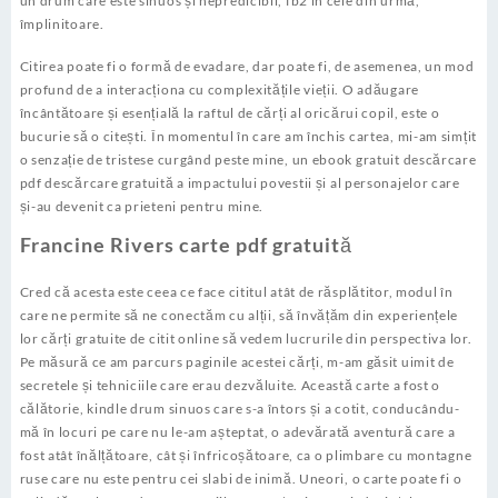
un drum care este sinuos și nepredicibil, fb2 în cele din urmă,
împlinitoare.
Citirea poate fi o formă de evadare, dar poate fi, de asemenea, un mod
profund de a interacționa cu complexitățile vieții. O adăugare
încântătoare și esențială la raftul de cărți al oricărui copil, este o
bucurie să o citești. În momentul în care am închis cartea, mi-am simțit
o senzație de tristese curgând peste mine, un ebook gratuit descărcare
pdf descărcare gratuită a impactului povestii și al personajelor care
și-au devenit ca prieteni pentru mine.
Francine Rivers carte pdf gratuită
Cred că acesta este ceea ce face cititul atât de răsplătitor, modul în
care ne permite să ne conectăm cu alții, să învățăm din experiențele
lor cărți gratuite de citit online să vedem lucrurile din perspectiva lor.
Pe măsură ce am parcurs paginile acestei cărți, m-am găsit uimit de
secretele și tehniciile care erau dezvăluite. Această carte a fost o
călătorie, kindle drum sinuos care s-a întors și a cotit, conducându-
mă în locuri pe care nu le-am așteptat, o adevărată aventură care a
fost atât înălțătoare, cât și înfricoșătoare, ca o plimbare cu montagne
ruse care nu este pentru cei slabi de inimă. Uneori, o carte poate fi o