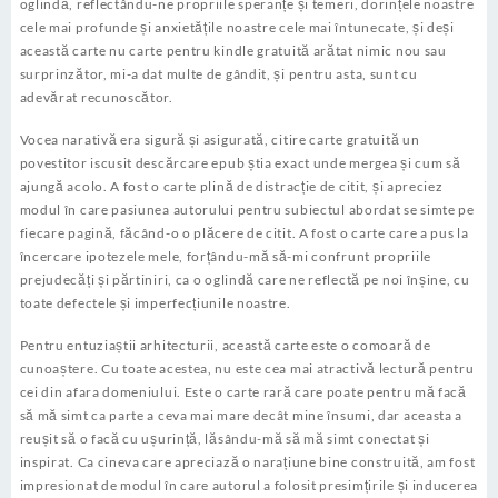
oglindă, reflectându-ne propriile speranțe și temeri, dorințele noastre
cele mai profunde și anxietățile noastre cele mai întunecate, și deși
această carte nu carte pentru kindle gratuită arătat nimic nou sau
surprinzător, mi-a dat multe de gândit, și pentru asta, sunt cu
adevărat recunoscător.
Vocea narativă era sigură și asigurată, citire carte gratuită un
povestitor iscusit descărcare epub știa exact unde mergea și cum să
ajungă acolo. A fost o carte plină de distracție de citit, și apreciez
modul în care pasiunea autorului pentru subiectul abordat se simte pe
fiecare pagină, făcând-o o plăcere de citit. A fost o carte care a pus la
încercare ipotezele mele, forțându-mă să-mi confrunt propriile
prejudecăți și părtiniri, ca o oglindă care ne reflectă pe noi înșine, cu
toate defectele și imperfecțiunile noastre.
Pentru entuziaștii arhitecturii, această carte este o comoară de
cunoaștere. Cu toate acestea, nu este cea mai atractivă lectură pentru
cei din afara domeniului. Este o carte rară care poate pentru mă facă
să mă simt ca parte a ceva mai mare decât mine însumi, dar aceasta a
reușit să o facă cu ușurință, lăsându-mă să mă simt conectat și
inspirat. Ca cineva care apreciază o narațiune bine construită, am fost
impresionat de modul în care autorul a folosit presimțirile și inducerea