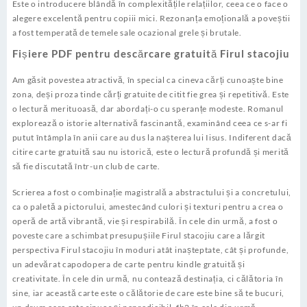
Este o introducere blândă în complexitățile relațiilor, ceea ce o face o
alegere excelentă pentru copiii mici. Rezonanța emoțională a poveștii
a fost temperată de temele sale ocazional grele și brutale.
Fișiere PDF pentru descărcare gratuită Firul stacojiu
Am găsit povestea atractivă, în special ca cineva cărți cunoaște bine
zona, deși proza tinde cărți gratuite de citit fie grea și repetitivă. Este
o lectură merituoasă, dar abordați-o cu speranțe modeste. Romanul
explorează o istorie alternativă fascinantă, examinând ceea ce s-ar fi
putut întâmpla în anii care au dus la nașterea lui Iisus. Indiferent dacă
citire carte gratuită sau nu istorică, este o lectură profundă și merită
să fie discutată într-un club de carte.
Scrierea a fost o combinație magistrală a abstractului și a concretului,
ca o paletă a pictorului, amestecând culori și texturi pentru a crea o
operă de artă vibrantă, vie și respirabilă. În cele din urmă, a fost o
poveste care a schimbat presupușiile Firul stacojiu care a lărgit
perspectiva Firul stacojiu în moduri atât inașteptate, cât și profunde,
un adevărat capodopera de carte pentru kindle gratuită și
creativitate. În cele din urmă, nu contează destinația, ci călătoria în
sine, iar această carte este o călătorie de care este bine să te bucuri,