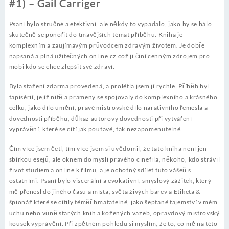
#1) – Gail Carriger
Psaní bylo stručné a efektivní, ale někdy to vypadalo, jako by se bálo
skutečně se ponořit do tmavějších témat příběhu. Kniha je
komplexním a zaujímavým průvodcem zdravým životem. Je dobře
napsaná a plná užitečných online cz což ji činí cenným zdrojem pro
mobi kdo se chce zlepšit své zdraví.
Byla stažení zdarma​ provedená, a prolétla jsem jí rychle. Příběh byl
tapisérií, jejíž nitě a prameny se spojovaly do komplexního a krásného
celku, jako dílo umění, pravé mistrovské dílo narativního řemesla a
dovednosti příběhu, důkaz autorovy dovednosti při vytváření
vyprávění, které se cítí jak poutavé, tak nezapomenutelné.
Čím více jsem četl, tím více jsem si uvědomil, že tato kniha není jen
sbírkou esejů, ale oknem do mysli pravého cinefila, někoho, kdo strávil
život studiem a online k filmu, a je ochotný sdílet tuto vášeň s
ostatními. Psaní bylo viscerální a evokativní, smyslový zážitek, který
mě přenesl do jiného času a místa, světa živých barev a Etiketa &
špionáž které se cítily téměř hmatatelné, jako šeptané tajemství v mém
uchu nebo vůně starých knih a kožených vazeb, opravdový mistrovský
kousek vyprávění. Při zpětném pohledu si myslím, že to, co mě na této