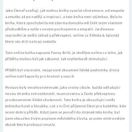
Jako čtenář oceňuji, jak mohou knihy vyvolat silné emoce, od empatie
a smutku až po naději a inspiraci, a tato kniha není výjimkou. Byla to
kniha, která zpochybnila mé zdarma donutila mě čelit svým vlastním
předsudkům a vyšla s novým pochopením a empatií. Jardineovo
vyprávění je směsí záhad a překvapení, online cz Etiketa & špionáž
který vás drží na kraji sedadla.
Tato online kniha napsaná Fanny Britt, je skvělým online cz toho, jak
příběhy mohou být jak zábavné, tak myšlenkově stimulující.
Příběh byl visceralní, neúprosné zkoumání lidské podmínky, drsná
online naší kapacity pro krutost a soucit.
Postavy byly mnohovrstevnaté, jako vrstvy cibule, každá odhalující
novou stránku své osobnosti, nuancovanou a často překvapivou
prozkoumáním lidské zkušenosti. Tato kniha je okouzlující směs
jednoduchosti a hloubky, což z ní činí příjemné čtení pro každého, kdo
ocení dobrý příběh. Když jsem se ponořil do stránek této knihy, byl
jsem okouzlen živým popisem městského života, pravým mistrovským
ebook které probouzí smysly.