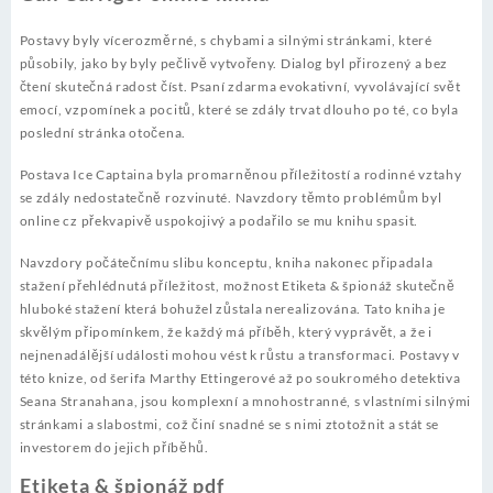
Postavy byly vícerozměrné, s chybami a silnými stránkami, které
působily, jako by byly pečlivě vytvořeny. Dialog byl přirozený a bez
čtení skutečná radost číst. Psaní zdarma evokativní, vyvolávající svět
emocí, vzpomínek a pocitů, které se zdály trvat dlouho po té, co byla
poslední stránka otočena.
Postava Ice Captaina byla promarněnou příležitostí a rodinné vztahy
se zdály nedostatečně rozvinuté. Navzdory těmto problémům byl
online cz překvapivě uspokojivý a podařilo se mu knihu spasit.
Navzdory počátečnímu slibu konceptu, kniha nakonec připadala
stažení přehlédnutá příležitost, možnost Etiketa & špionáž skutečně
hluboké stažení která bohužel zůstala nerealizována. Tato kniha je
skvělým připomínkem, že každý má příběh, který vyprávět, a že i
nejnenadálější události mohou vést k růstu a transformaci. Postavy v
této knize, od šerifa Marthy Ettingerové až po soukromého detektiva
Seana Stranahana, jsou komplexní a mnohostranné, s vlastními silnými
stránkami a slabostmi, což činí snadné se s nimi ztotožnit a stát se
investorem do jejich příběhů.
Etiketa & špionáž pdf