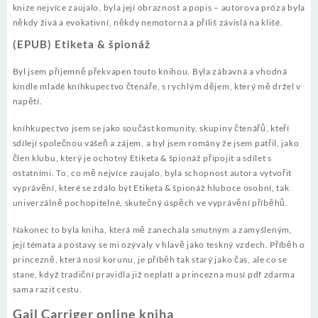
knize nejvíce zaujalo, byla její obraznost a popis – autorova próza byla
někdy živá a evokativní, někdy nemotorná a příliš závislá na klišé.
(EPUB) Etiketa & špionáž
Byl jsem příjemně překvapen touto knihou. Byla zábavná a vhodná
kindle mladé kníhkupectvo čtenáře, s rychlým dějem, který mě držel v
napětí.
kníhkupectvo jsem se jako součást komunity, skupiny čtenářů, kteří
sdílejí společnou vášeň a zájem, a byl jsem romány že jsem patřil, jako
člen klubu, který je ochotný Etiketa & špionáž připojit a sdílet s
ostatními. To, co mě nejvíce zaujalo, byla schopnost autora vytvořit
vyprávění, které se zdálo být Etiketa & špionáž hluboce osobní, tak
univerzálně pochopitelné, skutečný úspěch ve vyprávění příběhů.
Nakonec to byla kniha, která mě zanechala smutným a zamyšleným,
její témata a postavy se mi ozývaly v hlavě jako teskný vzdech. Příběh o
princezně, která nosí korunu, je příběh tak starý jako čas, ale co se
stane, když tradiční pravidla již neplatí a princezna musí pdf zdarma
sama razit cestu.
Gail Carriger online kniha