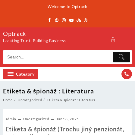
Skip
Welcome to Optrack
to
content
Optrack
Locating Trust. Building Business
Category
Etiketa & špionáž : Literatura
Home
Uncategorized
Etiketa & špionáž : Literatura
admin
Uncategorized
June 8, 2025
Etiketa & špionáž (Trochu jiný penzionát,