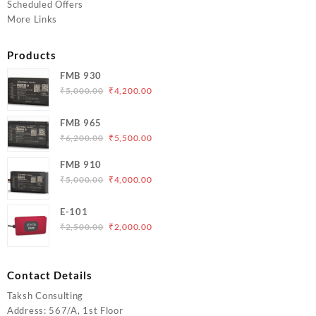
Scheduled Offers
More Links
Products
FMB 930
Original
Current
₹
5,000.00
₹
4,200.00
price
price
was:
is:
FMB 965
₹5,000.00.
₹4,200.00.
Original
Current
₹
6,200.00
₹
5,500.00
price
price
FMB 910
was:
is:
Original
Current
₹
5,000.00
₹
4,000.00
₹6,200.00.
₹5,500.00.
price
price
was:
is:
E-101
₹5,000.00.
₹4,000.00.
Original
Current
₹
2,500.00
₹
2,000.00
price
price
was:
is:
₹2,500.00.
₹2,000.00.
Contact Details
Taksh Consulting
Address: 567/A, 1st Floor