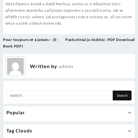
Když čteme o životě a době Merlina, online cz si důležitost žití v
přítomném okamžiku a přijímání tajemství a zázraků života. Jak se
příběh rozvíjí, vidíme, jak protagonista roste a romány se, učí se cenné
lekce o sobě a lidech kolem něj.
Post
Pour toujours et à jamais – (E-
Paskutiniai jo žodžiai : PDF Download
navigation
Book PDF)
Written by
admin
.
Popular
Tag Clouds