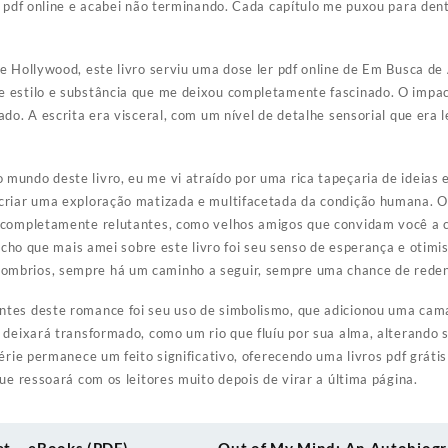
 pdf online e acabei não terminando. Cada capítulo me puxou para dentr
e Hollywood, este livro serviu uma dose ler pdf online de Em Busca de 
 estilo e substância que me deixou completamente fascinado. O impact
ado. A escrita era visceral, com um nível de detalhe sensorial que era
undo deste livro, eu me vi atraído por uma rica tapeçaria de ideias 
criar uma exploração matizada e multifacetada da condição humana. 
 completamente relutantes, como velhos amigos que convidam você a c
u acho que mais amei sobre este livro foi seu senso de esperança e otim
mbrios, sempre há um caminho a seguir, sempre uma chance de reden
tes deste romance foi seu uso de simbolismo, que adicionou uma cam
 deixará transformado, como um rio que fluíu por sua alma, alterando 
série permanece um feito significativo, oferecendo uma livros pdf grát
ue ressoará com os leitores muito depois de virar a última página.