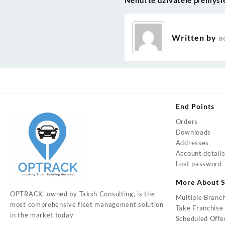
Nenuťte uživatele přemýšl
Post
navigation
Written by
a
End Points
Orders
Downloads
Addresses
Account detail
Lost password
More About S
OPTRACK, owned by Taksh Consulting, is the
Multiple Branc
most comprehensive fleet management solution
Take Franchise
in the market today
Scheduled Offe