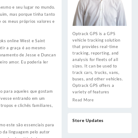
 mesmo e seu lugar no mundo.
ruim, mas porque tinha tanto
e os meus próprios valores e
Optrack GPS is a GPS
vehicle tracking solution
oks online West e Saint
that provides real-time
utir a graça é ao mesmo
tracking, reporting, and
cionamento de Jesse e Duncan
analysis for fleets of all
eiro amor. Eu poderia ler
sizes. It can be used to
track cars, trucks, vans,
buses, and other vehicles.
Optrack GPS offers a
ito para aqueles que gostam
variety of features
tivesse entrando em um
Read More
ropos e clichês familiares,
Store Updates
mo este são essenciais para
o da linguagem pelo autor