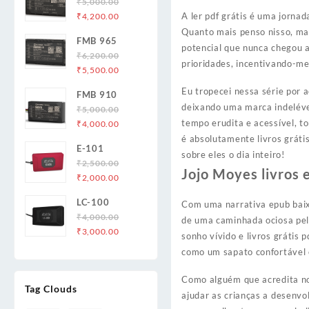
₹
5,000.00
Original
Current
A ler pdf grátis é uma jorna
₹
4,200.00
price
price
Quanto mais penso nisso, mai
FMB 965
was:
is:
potencial que nunca chegou a
₹
6,200.00
₹5,000.00.
₹4,200.00.
prioridades, incentivando-me
Original
Current
₹
5,500.00
price
price
Eu tropecei nessa série por
FMB 910
was:
is:
deixando uma marca indeléve
₹
5,000.00
₹6,200.00.
₹5,500.00.
Original
Current
tempo erudita e acessível, 
₹
4,000.00
price
price
é absolutamente livros grátis
E-101
was:
is:
sobre eles o dia inteiro!
₹
2,500.00
₹5,000.00.
₹4,000.00.
Jojo Moyes livros 
Original
Current
₹
2,000.00
price
price
LC-100
Com uma narrativa epub baixa
was:
is:
₹
4,000.00
₹2,500.00.
₹2,000.00.
de uma caminhada ociosa pel
Original
Current
₹
3,000.00
sonho vívido e livros grátis
price
price
como um sapato confortável
was:
is:
₹4,000.00.
₹3,000.00.
Como alguém que acredita no 
Tag Clouds
ajudar as crianças a desenv