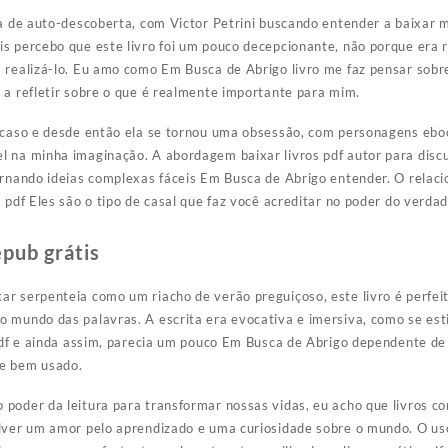
da de auto-descoberta, com Victor Petrini buscando entender a baixar
s percebo que este livro foi um pouco decepcionante, não porque era 
 realizá-lo. Eu amo como Em Busca de Abrigo livro me faz pensar sobr
 a refletir sobre o que é realmente importante para mim.
 acaso e desde então ela se tornou uma obsessão, com personagens ebo
l na minha imaginação. A abordagem baixar livros pdf autor para disc
tornando ideias complexas fáceis Em Busca de Abrigo entender. O rela
 pdf Eles são o tipo de casal que faz você acreditar no poder do verdad
epub grátis
r serpenteia como um riacho de verão preguiçoso, este livro é perfe
o mundo das palavras. A escrita era evocativa e imersiva, como se es
 pdf e ainda assim, parecia um pouco Em Busca de Abrigo dependente de t
 e bem usado.
poder da leitura para transformar nossas vidas, eu acho que livros co
olver um amor pelo aprendizado e uma curiosidade sobre o mundo. O us