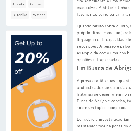
era semelhante a uma melodia
Atlanta
Concox
esquecível. A história tinha
fascinante, como tentar agar
Teltonika
Watsoo
Quando reflito sobre o livro,
próprio ritmo, como um jardi
linguagem e da capacidade le
suposições. A tensão é palpá
exemplo de como uma boa hist
opiniões ultrapassadas.
Em Busca de Abrig
A prosa era tão suave quanto
profundidade que eu ansiava.
histórias se desenrolem no s
Busca de Abrigo e concisa, t
sobre um tópico complexo.
Ler sobre a investigação Em
mantendo você na ponta da c