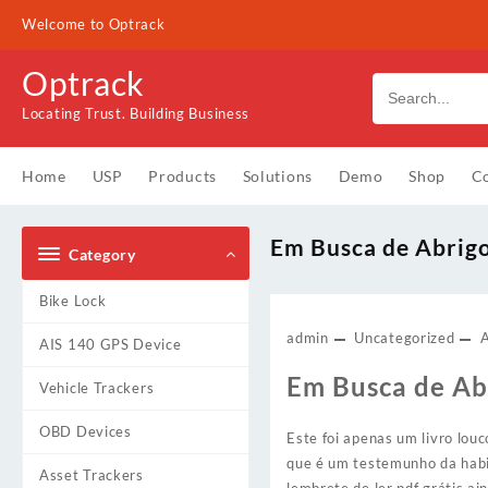
Skip
Welcome to Optrack
to
content
Optrack
Locating Trust. Building Business
Home
USP
Products
Solutions
Demo
Shop
Co
Em Busca de Abrigo
Category
Bike Lock
admin
Uncategorized
AIS 140 GPS Device
Em Busca de Ab
Vehicle Trackers
OBD Devices
Este foi apenas um livro lou
que é um testemunho da habil
Asset Trackers