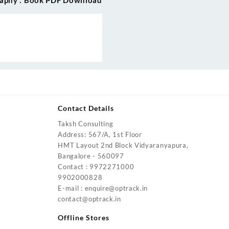
raphy : Book PDF Download
Contact Details
Taksh Consulting
urrent
Address: 567/A, 1st Floor
rice
HMT Layout 2nd Block Vidyaranyapura,
:
Bangalore - 560097
4,200.00.
Contact : 9972271000
urrent
9902000828
rice
E-mail : enquire@optrack.in
:
contact@optrack.in
5,500.00.
urrent
rice
Offline Stores
: