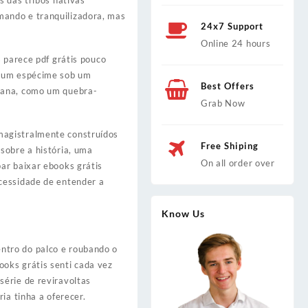
s das tribos nativas
mando e tranquilizadora, mas
24x7 Support
Online 24 hours
s parece pdf grátis pouco
o um espécime sob um
Best Offers
umana, como um quebra-
Grab Now
magistralmente construídos
Free Shiping
sobre a história, uma
On all order over
ar baixar ebooks grátis
cessidade de entender a
Know Us
ntro do palco e roubando o
oks grátis senti cada vez
série de reviravoltas
ia tinha a oferecer.