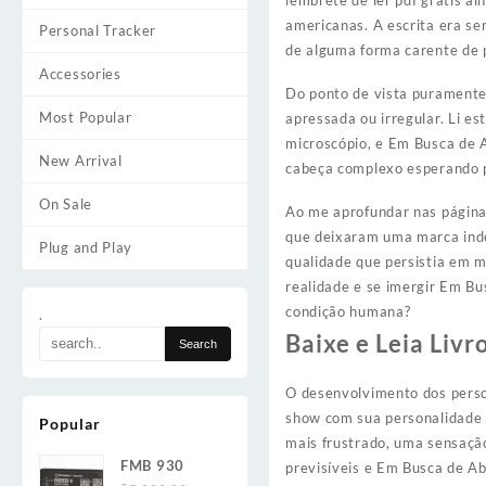
lembrete de ler pdf grátis a
americanas. A escrita era s
Personal Tracker
de alguma forma carente de 
Accessories
Do ponto de vista puramente 
Most Popular
apressada ou irregular. Li 
microscópio, e Em Busca de 
New Arrival
cabeça complexo esperando pa
On Sale
Ao me aprofundar nas página
que deixaram uma marca indel
Plug and Play
qualidade que persistia em m
realidade e se imergir Em Bu
condição humana?
.
Baixe e Leia Liv
O desenvolvimento dos perso
show com sua personalidade e
Popular
mais frustrado, uma sensação
FMB 930
previsíveis e Em Busca de Abr