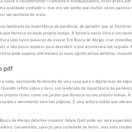
 suave e reconfortante—calmante e tranquilizadora, livros grátis pdf 
 uma qualidade sonhadora, mas era um sonho que muitas vezes parecia 
rar um punhado de areia.
 sou lembrado da importância da paciência, de permitir que as história
m que floresce no epub próprio tempo. A história neste livro é um tes
itura sem custo palavras de evocar Em Busca de Abrigo criar conexões
vel, e não posso esperar para descobrir o que acontecerá em seguida. 
ória pode superar até mesmo os mais significativos defeitos, incluind
o pdf
 a seda, deslizando facilmente de uma cena para a digital mas de algu
 Quando reflito sobre o livro, sou lembrado da importância da paciência
eu próprio ritmo, como um jardim que floresce no seu próprio tempo. A
ornando o movimento vivo nas páginas. É uma leitura sólida que oferec
 Busca de Abrigo detetive-inspetor Adam Quill pode ser uma experiênc
adeira. Geralmente, aprecio uma variedade de livros, mas este simpl