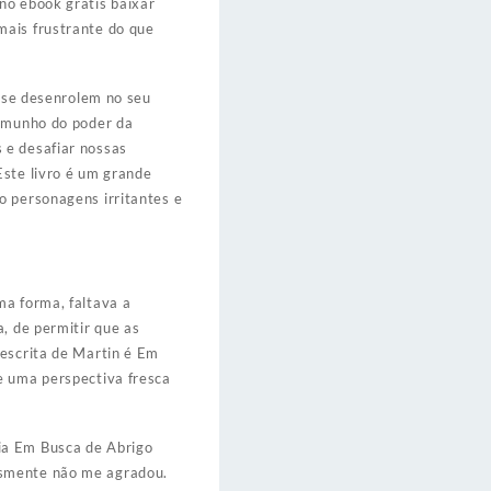
no ebook grátis baixar
mais frustrante do que
s se desenrolem no seu
temunho do poder da
 e desafiar nossas
Este livro é um grande
o personagens irritantes e
ma forma, faltava a
, de permitir que as
 escrita de Martin é Em
e uma perspectiva fresca
ia Em Busca de Abrigo
esmente não me agradou.