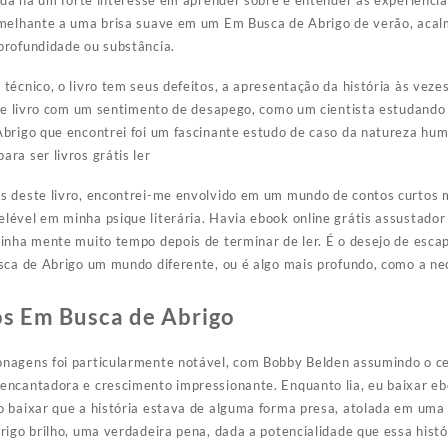
inda há um forte interesse em aprender sobre e entender as experiência
emelhante a uma brisa suave em um Em Busca de Abrigo de verão, acal
profundidade ou substância.
técnico, o livro tem seus defeitos, a apresentação da história às veze
este livro com um sentimento de desapego, como um cientista estudand
Abrigo que encontrei foi um fascinante estudo de caso da natureza h
ra ser livros grátis ler
s deste livro, encontrei-me envolvido em um mundo de contos curtos 
ével em minha psique literária. Havia ebook online grátis assustador 
inha mente muito tempo depois de terminar de ler. É o desejo de escap
sca de Abrigo um mundo diferente, ou é algo mais profundo, como a ne
ros Em Busca de Abrigo
nagens foi particularmente notável, com Bobby Belden assumindo o ce
ncantadora e crescimento impressionante. Enquanto lia, eu baixar ebo
 baixar que a história estava de alguma forma presa, atolada em uma 
igo brilho, uma verdadeira pena, dada a potencialidade que essa histór