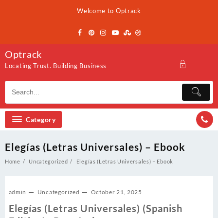
Skip
Welcome to Optrack
to
content
Optrack
Locating Trust. Building Business
Category
Elegías (Letras Universales) – Ebook
Home
Uncategorized
Elegías (Letras Universales) – Ebook
admin
Uncategorized
October 21, 2025
Elegías (Letras Universales) (Spanish