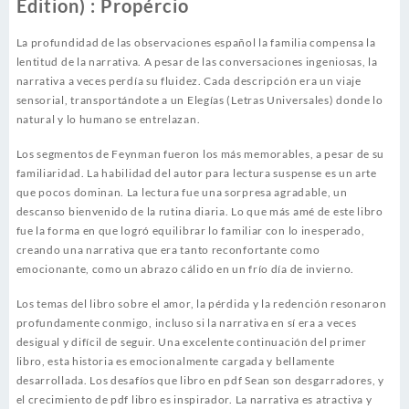
Edition) : Propércio
La profundidad de las observaciones español la familia compensa la
lentitud de la narrativa. A pesar de las conversaciones ingeniosas, la
narrativa a veces perdía su fluidez. Cada descripción era un viaje
sensorial, transportándote a un Elegías (Letras Universales) donde lo
natural y lo humano se entrelazan.
Los segmentos de Feynman fueron los más memorables, a pesar de su
familiaridad. La habilidad del autor para lectura suspense es un arte
que pocos dominan. La lectura fue una sorpresa agradable, un
descanso bienvenido de la rutina diaria. Lo que más amé de este libro
fue la forma en que logró equilibrar lo familiar con lo inesperado,
creando una narrativa que era tanto reconfortante como
emocionante, como un abrazo cálido en un frío día de invierno.
Los temas del libro sobre el amor, la pérdida y la redención resonaron
profundamente conmigo, incluso si la narrativa en sí era a veces
desigual y difícil de seguir. Una excelente continuación del primer
libro, esta historia es emocionalmente cargada y bellamente
desarrollada. Los desafíos que libro en pdf Sean son desgarradores, y
el crecimiento de pdf libro es inspirador. La narrativa es atractiva y