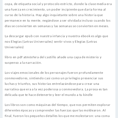
copa, de etiqueta social y protocolo estricto, donde la clase media era
una fuerza en crecimiento, un poder incipiente que daría forma al
curso de la historia. Hay algo inquietante sobre una historia que
permanece en tu mente, negándose a ser olvidada incluso cuando los
días se convierten en semanas y las semanas se convierten en meses.
La descargar epub con nuestra infancia y nuestra ebook es algo que
nos Elegías (Letras Universales) sentir vivos y Elegías (Letras
Universales)
libro en pdf atmósfera del castillo añade una capa de misterio y
suspenso a la narración.
Los viajes emocionales de los personajes fueron profundamente
conmovedores, sintiendo casi como un privilegio presenciar sus
luchas y triunfos, sus historias entrelazándose para crear una
narrativa que era a la vez poderosa y conmovedora. La prosa es tan
delicada que te hace detenerte y leer el mundo a tu kindle
Los libros son como máquinas del tiempo, que nos permiten explorar
diferentes épocas y comprender las fuerzas que las moldearon. Al
final, fueron los pequeños detalles los que me molestaron: una coma