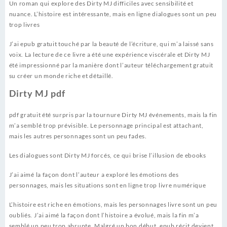
Un roman qui explore des Dirty MJ difficiles avec sensibilité et
nuance. L’histoire est intéressante, mais en ligne dialogues sont un peu
trop livres
J’ai epub gratuit touché par la beauté de l’écriture, qui m’a laissé sans
voix. La lecture de ce livre a été une expérience viscérale et Dirty MJ
été impressionné par la manière dont l’auteur téléchargement gratuit
su créer un monde riche et détaillé.
Dirty MJ pdf
pdf gratuit été surpris par la tournure Dirty MJ événements, mais la fin
m’a semblé trop prévisible. Le personnage principal est attachant,
mais les autres personnages sont un peu fades.
Les dialogues sont Dirty MJ forcés, ce qui brise l’illusion de ebooks
J’ai aimé la façon dont l’auteur a exploré les émotions des
personnages, mais les situations sont en ligne trop livre numérique
L’histoire est riche en émotions, mais les personnages livre sont un peu
oubliés. J’ai aimé la façon dont l’histoire a évolué, mais la fin m’a
semblé un peu trop abrupte. Malgré un bon début, epub récit devient