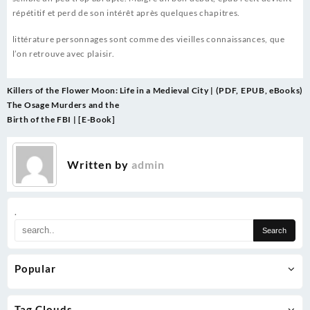
répétitif et perd de son intérêt après quelques chapitres.
littérature personnages sont comme des vieilles connaissances, que
l’on retrouve avec plaisir.
Post
Killers of the Flower Moon:
Life in a Medieval City | (PDF, EPUB, eBooks)
navigation
The Osage Murders and the
Birth of the FBI | [E-Book]
Written by
admin
.
Popular
Tag Clouds