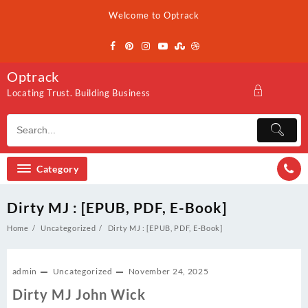
Skip
Welcome to Optrack
to
content
Optrack
Locating Trust. Building Business
Category
Dirty MJ : [EPUB, PDF, E-Book]
Home
Uncategorized
Dirty MJ : [EPUB, PDF, E-Book]
admin
Uncategorized
November 24, 2025
Dirty MJ John Wick