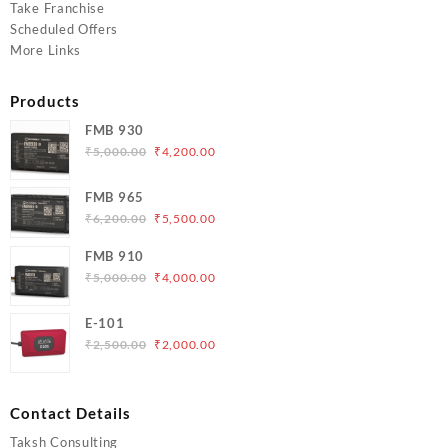
Take Franchise
Scheduled Offers
More Links
Products
FMB 930
Original
Current
₹
5,000.00
₹
4,200.00
price
price
was:
is:
FMB 965
₹5,000.00.
₹4,200.00.
Original
Current
₹
6,200.00
₹
5,500.00
price
price
FMB 910
was:
is:
Original
Current
₹
5,000.00
₹
4,000.00
₹6,200.00.
₹5,500.00.
price
price
was:
is:
E-101
₹5,000.00.
₹4,000.00.
Original
Current
₹
2,500.00
₹
2,000.00
price
price
was:
is:
₹2,500.00.
₹2,000.00.
Contact Details
Taksh Consulting