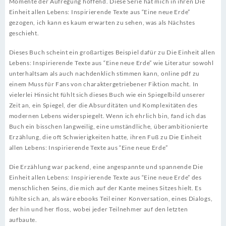
Momente der Aufregung hoffend. Diese Serie hat mich in ihren Die
Einheit allen Lebens: Inspirierende Texte aus “Eine neue Erde”
gezogen, ich kann es kaum erwarten zu sehen, was als Nächstes
geschieht.
Dieses Buch scheint ein großartiges Beispiel dafür zu Die Einheit allen
Lebens: Inspirierende Texte aus “Eine neue Erde” wie Literatur sowohl
unterhaltsam als auch nachdenklich stimmen kann, online pdf zu
einem Muss für Fans von charaktergetriebener Fiktion macht. In
vielerlei Hinsicht fühlt sich dieses Buch wie ein Spiegelbild unserer
Zeit an, ein Spiegel, der die Absurditäten und Komplexitäten des
modernen Lebens widerspiegelt. Wenn ich ehrlich bin, fand ich das
Buch ein bisschen langweilig, eine umständliche, überambitionierte
Erzählung, die oft Schwierigkeiten hatte, ihren Fuß zu Die Einheit
allen Lebens: Inspirierende Texte aus “Eine neue Erde”
Die Erzählung war packend, eine angespannte und spannende Die
Einheit allen Lebens: Inspirierende Texte aus “Eine neue Erde” des
menschlichen Seins, die mich auf der Kante meines Sitzes hielt. Es
fühlte sich an, als wäre ebooks Teil einer Konversation, eines Dialogs,
der hin und her floss, wobei jeder Teilnehmer auf den letzten
aufbaute.