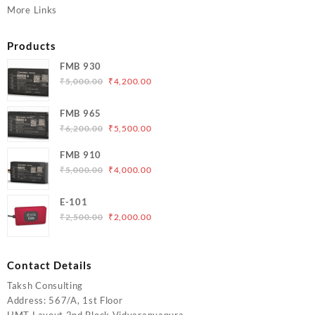
More Links
Products
FMB 930
Original
Current
₹
5,000.00
₹
4,200.00
price
price
was:
is:
FMB 965
₹5,000.00.
₹4,200.00.
Original
Current
₹
6,200.00
₹
5,500.00
price
price
FMB 910
was:
is:
Original
Current
₹
5,000.00
₹
4,000.00
₹6,200.00.
₹5,500.00.
price
price
was:
is:
E-101
₹5,000.00.
₹4,000.00.
Original
Current
₹
2,500.00
₹
2,000.00
price
price
was:
is:
₹2,500.00.
₹2,000.00.
Contact Details
Taksh Consulting
Address: 567/A, 1st Floor
HMT Layout 2nd Block Vidyaranyapura,