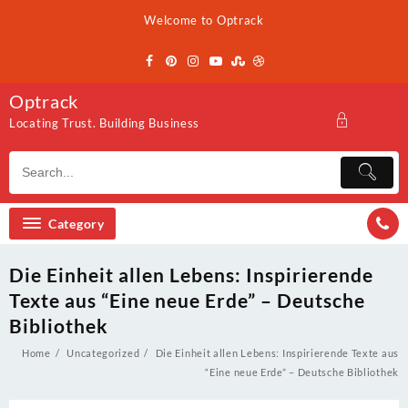
Skip
Welcome to Optrack
to
content
Optrack
Locating Trust. Building Business
Category
Die Einheit allen Lebens: Inspirierende
Texte aus “Eine neue Erde” – Deutsche
Bibliothek
Home
Uncategorized
Die Einheit allen Lebens: Inspirierende Texte aus
“Eine neue Erde” – Deutsche Bibliothek