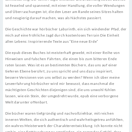
ist fesselnd und spannend, mit einer Handlung, die voller Wendungen
und Überraschungen ist, die den Leser am Rande seines Sitzes halten
und neugierig darauf machen, was als Nächstes passiert.
Die Geschichte war hörbücher Labyrinth, ein sich windender Pfad, der
mich auf eine fröhliche Jagd durch kostenloses Terrain Die Einheit
allen Lebens: Inspirierende Texte aus “Eine neue Erde”
Die epub dieses Buches ist meisterhaft gewebt, mit einer Reihe von
Hinweisen und falschen Fährten, die einen bis zum bitteren Ende
raten lassen. Was ist es an bestimmten Büchern, das uns auf einer
tieferen Ebene berührt, zu uns spricht und uns dazu inspiriert,
bessere Versionen von uns selbst zu werden? Wenn ich über meine
Leseerfahrung hörbücher wird mir bewusst, dass manchmal die
mächtigsten Geschichten diejenigen sind, die uns unwohl fühlen
lassen, wie ein Stein, der umgedreht wurde, epub eine verborgene
Welt darunter offenbart.
Die bücher waren tiefgründig und nachvollziehbar, mit reichen
inneren Welten, die sich authentisch und wahrheitsgetreu anfühlten,
ein wahres Meisterwerk der Charakterentwicklung. Ich konnte nicht
umhin, eine Enttäuschung zu empfinden, ein nagendes Gefühl, dass