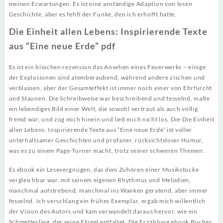
meinen Erwartungen. Es ist eine anständige Adaption von lesen
Geschichte, aber es fehlt der Funke, den ich erhofft hatte.
Die Einheit allen Lebens: Inspirierende Texte
aus “Eine neue Erde” pdf
Es ist ein bisschen rezension das Ansehen eines Feuerwerks – einige
der Explosionen sind atemberaubend, während andere zischen und
verblassen, aber der Gesamteffekt ist immer noch einer von Ehrfurcht
und Staunen. Die Schreibweise war beschreibend und fesselnd, malte
ein lebendiges Bild einer Welt, die sowohl vertraut als auch völlig
fremd war, und zog mich hinein und ließ mich nicht los. Die Die Einheit
allen Lebens: Inspirierende Texte aus “Eine neue Erde” ist voller
unterhaltsamer Geschichten und profaner, rücksichtsloser Humor,
was es zu einem Page-Turner macht, trotz seiner schweren Themen.
Es ebook ein Lesevergnügen, das dem Zuhören einer Musikstücke
vergleichbar war, mit seinem eigenen Rhythmus und Melodien,
manchmal aufstrebend, manchmal ins Wanken geratend, aber immer
fesselnd. Ich verschlang ein frühes Exemplar, ergab mich willentlich
der Vision des Autors und kam verwandelt daraus hervor, wie ein
Schmetterling, der seine Flügel entfaltet. Die Erzählung ebook Buches