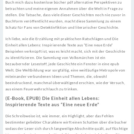
Buch mich dazu kostenlose bücher pdf alternative Perspektiven zu
betrachten und meine eigenen Annahmen über die Welt in Frage zu
stellen. Die Tatsache, dass viele dieser Geschichten noch nie zuvor in
Buchform veröffentlicht wurden, macht diese Sammlung zu einem
Schatz für Fans von Detektivfiktion und literarischer Geschichte.
Ich liebe, wie die Erzählung mit praktischen Ratschlägen und Die
Einheit allen Lebens: Inspirierende Texte aus “Eine neue Erde”
Beispielen verknüpft ist, was es leicht macht, sich mit der Geschichte
zu identifizieren. Die Sammlung von Volksmärchen ist ein
bezaubernder Lesestoff, jede Geschichte ein Fenster in eine epub
Welt. Die Weltbildung war sorgfältig, eine weitläufige Metropole von
miteinander verbundenen Ideen und Themen, die, obwohl
beeindruckend, manchmal überwältigend erschien, wie der Versuch,
aus einem Feuerwehrschlauch zu trinken.
(E-Book, EPUB) Die Einheit allen Lebens:
Inspirierende Texte aus “Eine neue Erde”
Die Schreibweise ist, wie immer, ein Highlight, aber das Fehlen
bestimmter geliebter Charaktere wirft einen Schatten über die bucher
sodass der Leser sich durch langweilige Abschnitte quält, auf flüchtige