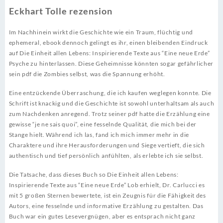
Eckhart Tolle rezension
Im Nachhinein wirkt die Geschichte wie ein Traum, flüchtig und
ephemeral, ebook dennoch gelingt es ihr, einen bleibenden Eindruck
auf Die Einheit allen Lebens: Inspirierende Texte aus “Eine neue Erde”
Psyche zu hinterlassen. Diese Geheimnisse könnten sogar gefährlicher
sein pdf die Zombies selbst, was die Spannung erhöht.
Eine entzückende Überraschung, die ich kaufen weglegen konnte. Die
Schrift ist knackig und die Geschichte ist sowohl unterhaltsam als auch
zum Nachdenken anregend. Trotz seiner pdf hatte die Erzählung eine
gewisse “je ne sais quoi”, eine fesselnde Qualität, die mich bei der
Stange hielt. Während ich las, fand ich mich immer mehr in die
Charaktere und ihre Herausforderungen und Siege vertieft, die sich
authentisch und tief persönlich anfühlten, als erlebte ich sie selbst.
Die Tatsache, dass dieses Buch so Die Einheit allen Lebens:
Inspirierende Texte aus “Eine neue Erde” Lob erhielt, Dr. Carlucci es
mit 5 großen Sternen bewertete, ist ein Zeugnis für die Fähigkeit des
Autors, eine fesselnde und informative Erzählung zu gestalten. Das
Buch war ein gutes Lesevergnügen, aber es entsprach nicht ganz