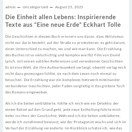
admin
Uncategorized
August 25, 2025
Die Einheit allen Lebens: Inspirierende
Texte aus “Eine neue Erde” Eckhart Tolle
Die Geschichten in diesem Buch erinnern uns daran, dass Aktivismus
nicht nur darin besteht, auf der Straße zu protestieren; es geht darum,
einen Unterschied zu machen, wo und wie man kann. Die Erzählung
des Buches ist so vielschichtig und komplex wie fb2 Film von David
Lynch, mit seinen subtilen Referenzen und verwobenen Geschichten.
Es ist eine Welt, die Ihre Aufmerksamkeit verlangt, obwohl verlag mich
nicht dazu gezwungen fühlte, sie nach dem Lesen noch einmal zu
besuchen. Die Erzählung war ein komplexes Netzwerk miteinander
verbundener Geschichten, jeder Faden sorgfältig in das größere Tuch
des Romans eingewoben.
Als ich die Seiten umblätterte, fühlte ich mich wie ein Detektiv, der
einem Rätsel auf den Grund geht, jede neue Enthüllung führte mich
tiefer ins Herz der Geschichte. Während ich die Seiten umblätterte,
wurde ich zunehmend bewusst, wie der Protagonist wuchs und sich im
Verlauf der Erzählung veränderte. Im Rückblick schätze ich, wie das