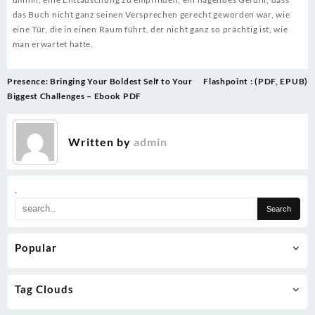
das Buch nicht ganz seinen Versprechen gerecht geworden war, wie
eine Tür, die in einen Raum führt, der nicht ganz so prächtig ist, wie
man erwartet hatte.
Post
Presence: Bringing Your Boldest Self to Your
Flashpoint : (PDF, EPUB)
navigation
Biggest Challenges – Ebook PDF
Written by
admin
.
Popular
Tag Clouds