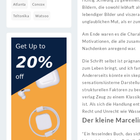
richtig Schwung zu gewinnen
Atlanta
Concox
Bildern, die sowohl lebhaft 
lebendiger Bilder und viszera
Teltonika
Watsoo
unglaublichen Mut, als er zum
Am Ende waren es die Charakt
Motivationen, die alle zusa
Nachdenken anregend war.
Die Schrift selbst ist prägna
zum Leben bringt, und ich fa
Andererseits könnte ein ske
sensationslüsterne Darstellu
strukturellen Faktoren zu ber
verlag Zeug zu einem Klassik
ist. Als sich die Handlung en
Recht und Unrecht wie Wass
Der kleine Marceli
“Ein fesselndes Buch, das si