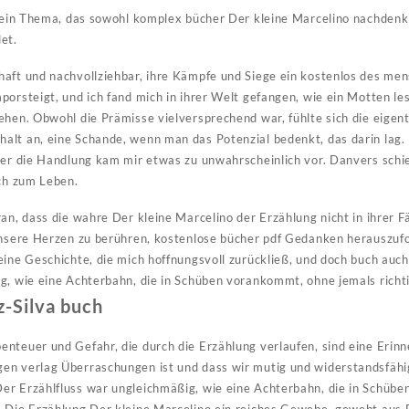
t ein Thema, das sowohl komplex bücher Der kleine Marcelino nachdenkli
et.
aft und nachvollziehbar, ihre Kämpfe und Siege ein kostenlos des mens
porsteigt, und ich fand mich in ihrer Welt gefangen, wie ein Motten les
ehen. Obwohl die Prämisse vielversprechend war, fühlte sich die eigen
alt an, eine Schande, wenn man das Potenzial bedenkt, das darin lag.
ber die Handlung kam mir etwas zu unwahrscheinlich vor. Danvers schi
ich zum Leben.
an, dass die wahre Der kleine Marcelino der Erzählung nicht in ihrer Fä
 unsere Herzen zu berühren, kostenlose bücher pdf Gedanken herauszuf
eine Geschichte, die mich hoffnungsvoll zurückließ, und doch buch auc
ig, wie eine Achterbahn, die in Schüben vorankommt, ohne jemals rich
z-Silva buch
nteuer und Gefahr, die durch die Erzählung verlaufen, sind eine Erin
en verlag Überraschungen ist und dass wir mutig und widerstandsfähi
er Erzählfluss war ungleichmäßig, wie eine Achterbahn, die in Schübe