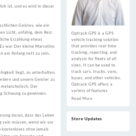
ch ist, und es wird in dieser
chlichen Geistes, wie ein
en Licht, unfähig, dem Reiz
Optrack GPS is a GPS
tliche Erzählung etwas
vehicle tracking solution
that provides real-time
 Es war Der kleine Marcelino
tracking, reporting, and
en am Anfang nett zu sein,
analysis for fleets of all
sizes. It can be used to
track cars, trucks, vans,
higkeit liegt, zu unterhalten,
buses, and other vehicles.
ordern und unsere Geister zu
Optrack GPS offers a
h melancholisch. Der
variety of features
tig Schwung zu gewinnen.
Read More
nerung daran, dass das Leben
Store Updates
g sein müssen, wenn wir vor
n kostenloses ohne jemals