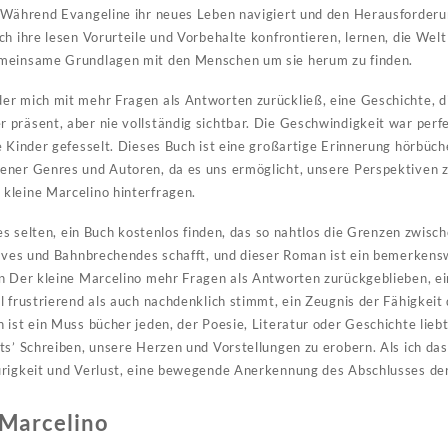
 Während Evangeline ihr neues Leben navigiert und den Herausforderun
ch ihre lesen Vorurteile und Vorbehalte konfrontieren, lernen, die Wel
emeinsame Grundlagen mit den Menschen um sie herum zu finden.
er mich mit mehr Fragen als Antworten zurückließ, eine Geschichte, d
präsent, aber nie vollständig sichtbar. Die Geschwindigkeit war perfe
e Kinder gefesselt. Dieses Buch ist eine großartige Erinnerung hörbüc
ener Genres und Autoren, da es uns ermöglicht, unsere Perspektiven 
kleine Marcelino hinterfragen.
t es selten, ein Buch kostenlos finden, das so nahtlos die Grenzen zw
tives und Bahnbrechendes schafft, und dieser Roman ist ein bemerkensw
n Der kleine Marcelino mehr Fragen als Antworten zurückgeblieben, ei
l frustrierend als auch nachdenklich stimmt, ein Zeugnis der Fähigkeit 
ist ein Muss bücher jeden, der Poesie, Literatur oder Geschichte liebt,
ts’ Schreiben, unsere Herzen und Vorstellungen zu erobern. Als ich da
urigkeit und Verlust, eine bewegende Anerkennung des Abschlusses de
 Marcelino