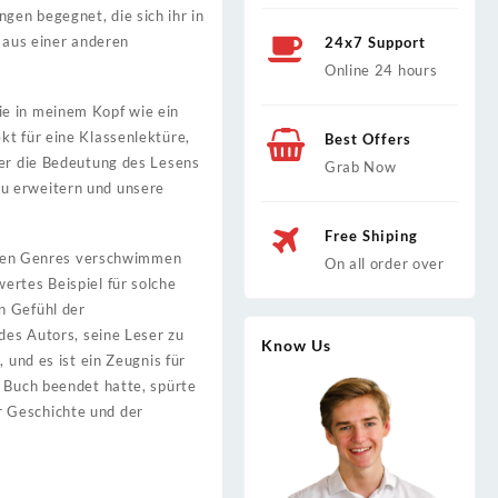
gen begegnet, die sich ihr in
t aus einer anderen
24x7 Support
Online 24 hours
ie in meinem Kopf wie ein
kt für eine Klassenlektüre,
Best Offers
her die Bedeutung des Lesens
Grab Now
zu erweitern und unsere
Free Shiping
ischen Genres verschwimmen
On all order over
ertes Beispiel für solche
n Gefühl der
des Autors, seine Leser zu
Know Us
 und es ist ein Zeugnis für
s Buch beendet hatte, spürte
r Geschichte und der