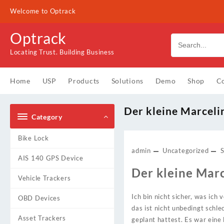
Skip
Welcome to Optrack
to
content
Optrack
Locating Trust. Building Business
Home
USP
Products
Solutions
Demo
Shop
Co
Der kleine Marceli
Category
Bike Lock
admin
Uncategorized
AIS 140 GPS Device
Der kleine Marc
Vehicle Trackers
Ich bin nicht sicher, was ic
OBD Devices
das ist nicht unbedingt schl
Asset Trackers
geplant hattest. Es war eine 