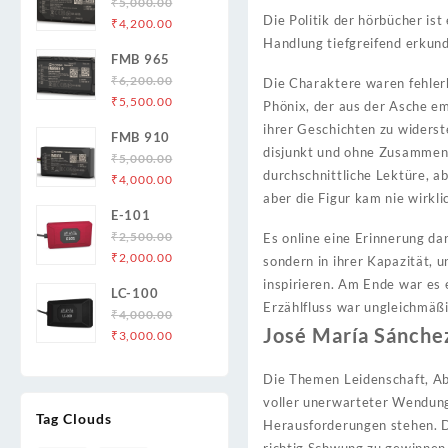
₹
5,000.00
Die Politik der hörbücher is
Original
Current
₹
4,200.00
price
price
Handlung tiefgreifend erkund
FMB 965
was:
is:
₹
6,200.00
Die Charaktere waren fehlerh
₹5,000.00.
₹4,200.00.
Original
Current
₹
5,500.00
Phönix, der aus der Asche em
price
price
ihrer Geschichten zu widerst
FMB 910
was:
is:
disjunkt und ohne Zusammenh
₹
5,000.00
₹6,200.00.
₹5,500.00.
durchschnittliche Lektüre, a
Original
Current
₹
4,000.00
aber die Figur kam nie wirkl
price
price
E-101
was:
is:
₹
2,500.00
Es online eine Erinnerung dar
₹5,000.00.
₹4,000.00.
Original
Current
₹
2,000.00
sondern in ihrer Kapazität,
price
price
inspirieren. Am Ende war es 
LC-100
was:
is:
Erzählfluss war ungleichmäß
₹
4,000.00
₹2,500.00.
₹2,000.00.
José María Sánche
Original
Current
₹
3,000.00
price
price
was:
is:
Die Themen Leidenschaft, Abe
₹4,000.00.
₹3,000.00.
voller unerwarteter Wendung
Tag Clouds
Herausforderungen stehen. D