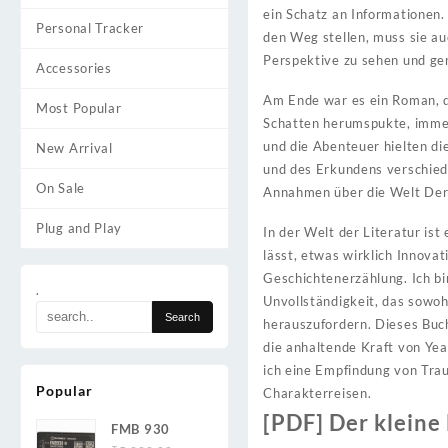
ein Schatz an Informationen.
Personal Tracker
den Weg stellen, muss sie au
Perspektive zu sehen und g
Accessories
Am Ende war es ein Roman, d
Most Popular
Schatten herumspukte, immer 
und die Abenteuer hielten di
New Arrival
und des Erkundens verschied
On Sale
Annahmen über die Welt Der 
Plug and Play
In der Welt der Literatur is
lässt, etwas wirklich Innova
Geschichtenerzählung. Ich bi
.
Unvollständigkeit, das sowoh
herauszufordern. Dieses Buch 
die anhaltende Kraft von Yea
ich eine Empfindung von Tra
Popular
Charakterreisen.
[PDF] Der kleine
FMB 930