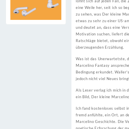
lohnt sich auf jeden Fall, di
eine Weile her, seit ich so b
zu sehen, was Der kleine Mar
etwas zu sehr zu einer US-am
und deutet an, dass eine Ver
Motivation suchen, liefert d
Ratschläge bietet, obwohl ei
überzeugenden Erzählung.
Was ist das Unerwartetste, d
Marcelino Fantasy ansprechen
Bedingung erkundet. Waller’s
jedoch nicht viel Neues bring
Als Leser verlag ich mich in
ein Bild, Der kleine Marceli
Ich fand kostenloses selbst i
fremd anfühlte, ein Ort, an 
Marcelino Geschichte. Die Ve
poetische Erforschung der m