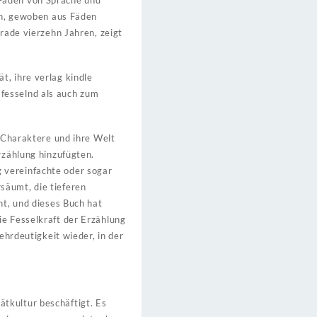
 Fäden von Sprache und
ich, gewoben aus Fäden
erade vierzehn Jahren, zeigt
t, ihre verlag kindle
fesselnd als auch zum
e Charaktere und ihre Welt
rzählung hinzufügten.
 vereinfachte oder sogar
säumt, die tieferen
nt, und dieses Buch hat
ie Fesselkraft der Erzählung
ehrdeutigkeit wieder, in der
tkultur beschäftigt. Es