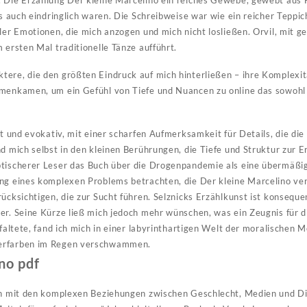
. Die Erzählung Der kleine Marcelino ein reiches Gewebe, gewebt aus
als auch eindringlich waren. Die Schreibweise war wie ein reicher Tepp
ler Emotionen, die mich anzogen und mich nicht losließen. Orvil, mit g
 ersten Mal traditionelle Tänze aufführt.
ere, die den größten Eindruck auf mich hinterließen – ihre Komplexitä
mmenkamen, um ein Gefühl von Tiefe und Nuancen zu online das sowohl 
nt und evokativ, mit einer scharfen Aufmerksamkeit für Details, die di
nd mich selbst in den kleinen Berührungen, die Tiefe und Struktur zur E
ptischerer Leser das Buch über die Drogenpandemie als eine übermäßig
ng eines komplexen Problems betrachten, die Der kleine Marcelino ver
ücksichtigen, die zur Sucht führen. Selznicks Erzählkunst ist konseque
er. Seine Kürze ließ mich jedoch mehr wünschen, was ein Zeugnis für d
tfaltete, fand ich mich in einer labyrinthartigen Welt der moralischen M
erfarben im Regen verschwammen.
no pdf
ch mit den komplexen Beziehungen zwischen Geschlecht, Medien und Diä