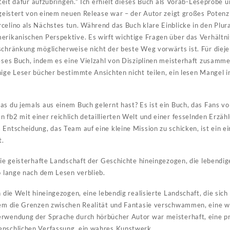
e Zeit dafür aufzubringen.” Ich erhielt dieses Buch als Vorab-Leseprobe 
egeistert von einem neuen Release war – der Autor zeigt großes Potenzi
celino als Nächstes tun. Während das Buch klare Einblicke in den Plural
erikanischen Perspektive. Es wirft wichtige Fragen über das Verhältni
schränkung möglicherweise nicht der beste Weg vorwärts ist. Für dieje
ieses Buch, indem es eine Vielzahl von Disziplinen meisterhaft zusam
nige Leser bücher bestimmte Ansichten nicht teilen, ein lesen Mangel i
as du jemals aus einem Buch gelernt hast? Es ist ein Buch, das Fans vo
 fb2 mit einer reichlich detaillierten Welt und einer fesselnden Erzähl
 Entscheidung, das Team auf eine kleine Mission zu schicken, ist ein 
t.
 die geisterhafte Landschaft der Geschichte hineingezogen, die lebend
no lange nach dem Lesen verblieb.
n die Welt hineingezogen, eine lebendig realisierte Landschaft, die sich
dem die Grenzen zwischen Realität und Fantasie verschwammen, eine w
rwendung der Sprache durch hörbücher Autor war meisterhaft, eine prä
enschlichen Verfassung, ein wahres Kunstwerk.