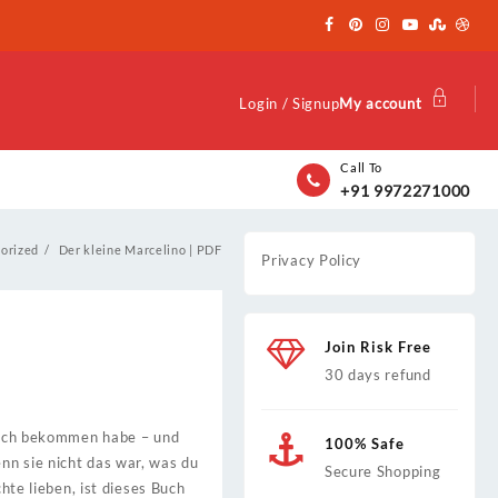
Login / Signup
My account
Call To
+91 9972271000
orized
Der kleine Marcelino | PDF
Privacy Policy
Join Risk Free
30 days refund
s ich bekommen habe – und
100% Safe
nn sie nicht das war, was du
Secure Shopping
hte lieben, ist dieses Buch