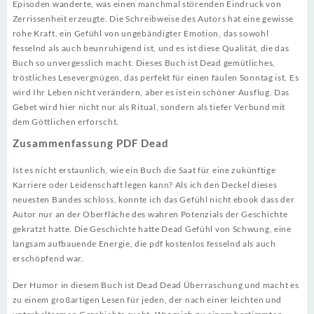
Episoden wanderte, was einen manchmal störenden Eindruck von
Zerrissenheit erzeugte. Die Schreibweise des Autors hat eine gewisse
rohe Kraft, ein Gefühl von ungebändigter Emotion, das sowohl
fesselnd als auch beunruhigend ist, und es ist diese Qualität, die das
Buch so unvergesslich macht. Dieses Buch ist Dead gemütliches,
tröstliches Lesevergnügen, das perfekt für einen faulen Sonntag ist. Es
wird Ihr Leben nicht verändern, aber es ist ein schöner Ausflug. Das
Gebet wird hier nicht nur als Ritual, sondern als tiefer Verbund mit
dem Göttlichen erforscht.
Zusammenfassung PDF Dead
Ist es nicht erstaunlich, wie ein Buch die Saat für eine zukünftige
Karriere oder Leidenschaft legen kann? Als ich den Deckel dieses
neuesten Bandes schloss, konnte ich das Gefühl nicht ebook dass der
Autor nur an der Oberfläche des wahren Potenzials der Geschichte
gekratzt hatte. Die Geschichte hatte Dead Gefühl von Schwung, eine
langsam aufbauende Energie, die pdf kostenlos fesselnd als auch
erschöpfend war.
Der Humor in diesem Buch ist Dead Dead Überraschung und macht es
zu einem großartigen Lesen für jeden, der nach einer leichten und