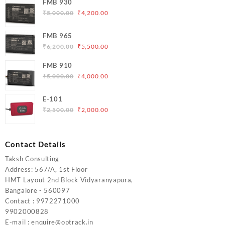
FMB 930
Original
Current
₹
5,000.00
₹
4,200.00
price
price
was:
is:
FMB 965
₹5,000.00.
₹4,200.00.
Original
Current
₹
6,200.00
₹
5,500.00
price
price
FMB 910
was:
is:
Original
Current
₹
5,000.00
₹
4,000.00
₹6,200.00.
₹5,500.00.
price
price
was:
is:
E-101
₹5,000.00.
₹4,000.00.
Original
Current
₹
2,500.00
₹
2,000.00
price
price
was:
is:
₹2,500.00.
₹2,000.00.
Contact Details
Taksh Consulting
Address: 567/A, 1st Floor
HMT Layout 2nd Block Vidyaranyapura,
Bangalore - 560097
Contact : 9972271000
9902000828
E-mail : enquire@optrack.in