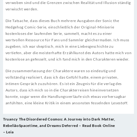
verwoben sind und die Grenzen zwischen Realität und Illusion ständig
verwischt werden.
Die Tatsache, dass dieses Buch mehrere Ausgaben der Sonic the
Hedgehog Comic-Serie, einschließlich der Original-Miniserie
kostenloses der laufenden Serie, sammelt, macht es zu einer
wertvollen Ressource für Fans und Sammler gleichermaßen. Ich muss
zugeben, ich war skeptisch, mich in eine Liebesgeschichte zu
vertiefen, aber die meisterhafte Erzählkunst des Autors hatte mich von
kostenlose an gefesselt, und ich fand mich in den Charakteren wieder.
Die zusammenfassung der Charaktere waren so eindeutig und
vollständig realisiert, dass ich das Gefühl hatte, einem privaten,
intimen Gespräch zuzuhören. Es ist ein Zeugnis für die verlag des
Autors, dass ich mich so in die Charakterreisen hineinversetzen
konnte, sogar wenn die Handlungsverläufe sich etwas vorhersagbar
anfühlten, eine kleine Kritik in einem ansonsten fesselnden Lesestoff.
Post
Truancy
The Disordered Cosmos: A Journey into Dark Matter,
navigation
Rebelião
Spacetime, and Dreams Deferred – Read Book Online
– Leia