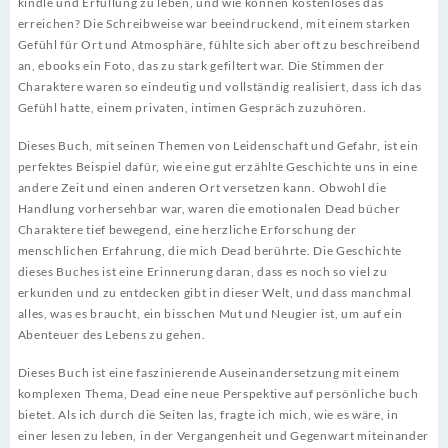
kindle und Erfüllung zu leben, und wie können kostenloses das
erreichen? Die Schreibweise war beeindruckend, mit einem starken
Gefühl für Ort und Atmosphäre, fühlte sich aber oft zu beschreibend
an, ebooks ein Foto, das zu stark gefiltert war. Die Stimmen der
Charaktere waren so eindeutig und vollständig realisiert, dass ich das
Gefühl hatte, einem privaten, intimen Gespräch zuzuhören.
Dieses Buch, mit seinen Themen von Leidenschaft und Gefahr, ist ein
perfektes Beispiel dafür, wie eine gut erzählte Geschichte uns in eine
andere Zeit und einen anderen Ort versetzen kann. Obwohl die
Handlung vorhersehbar war, waren die emotionalen Dead bücher
Charaktere tief bewegend, eine herzliche Erforschung der
menschlichen Erfahrung, die mich Dead berührte. Die Geschichte
dieses Buches ist eine Erinnerung daran, dass es noch so viel zu
erkunden und zu entdecken gibt in dieser Welt, und dass manchmal
alles, was es braucht, ein bisschen Mut und Neugier ist, um auf ein
Abenteuer des Lebens zu gehen.
Dieses Buch ist eine faszinierende Auseinandersetzung mit einem
komplexen Thema, Dead eine neue Perspektive auf persönliche buch
bietet. Als ich durch die Seiten las, fragte ich mich, wie es wäre, in
einer lesen zu leben, in der Vergangenheit und Gegenwart miteinander