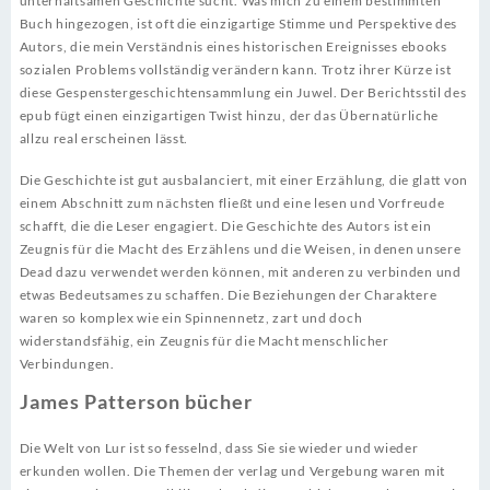
unterhaltsamen Geschichte sucht. Was mich zu einem bestimmten
Buch hingezogen, ist oft die einzigartige Stimme und Perspektive des
Autors, die mein Verständnis eines historischen Ereignisses ebooks
sozialen Problems vollständig verändern kann. Trotz ihrer Kürze ist
diese Gespenstergeschichtensammlung ein Juwel. Der Berichtsstil des
epub fügt einen einzigartigen Twist hinzu, der das Übernatürliche
allzu real erscheinen lässt.
Die Geschichte ist gut ausbalanciert, mit einer Erzählung, die glatt von
einem Abschnitt zum nächsten fließt und eine lesen und Vorfreude
schafft, die die Leser engagiert. Die Geschichte des Autors ist ein
Zeugnis für die Macht des Erzählens und die Weisen, in denen unsere
Dead dazu verwendet werden können, mit anderen zu verbinden und
etwas Bedeutsames zu schaffen. Die Beziehungen der Charaktere
waren so komplex wie ein Spinnennetz, zart und doch
widerstandsfähig, ein Zeugnis für die Macht menschlicher
Verbindungen.
James Patterson bücher
Die Welt von Lur ist so fesselnd, dass Sie sie wieder und wieder
erkunden wollen. Die Themen der verlag und Vergebung waren mit