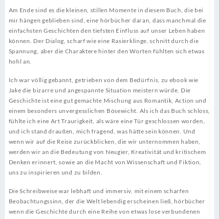
Am Ende sind es die kleinen, stillen Momente in diesem Buch, die bei
mir hängen geblieben sind, eine hörbücher daran, dass manchmal die
einfachsten Geschichten den tiefsten Einfluss auf unser Leben haben
können. Der Dialog, scharf wie eine Rasierklinge, schnitt durch die
Spannung, aber die Charaktere hinter den Worten fühlten sich etwas
hohl an.
Ich war völlig gebannt, getrieben von dem Bedürfnis, zu ebook wie
Jake die bizarre und angespannte Situation meistern würde. Die
Geschichte ist eine gut gemachte Mischung aus Romantik, Action und
einem besonders unvergesslichen Bösewicht. Als ich das Buch schloss,
fühlte ich eine Art Traurigkeit, als wäre eine Tür geschlossen worden,
und ich stand draußen, mich fragend, was hätte sein können. Und
wenn wir auf die Reise zurückblicken, die wir unternommen haben,
werden wir an die Bedeutung von Neugier, Kreativität und kritischem
Denken erinnert, sowie an die Macht von Wissenschaft und Fiktion,
uns zu inspirieren und zu bilden.
Die Schreibweise war lebhaft und immersiv, mit einem scharfen
Beobachtungssinn, der die Welt lebendig erscheinen ließ, hörbücher
wenn die Geschichte durch eine Reihe von etwas lose verbundenen