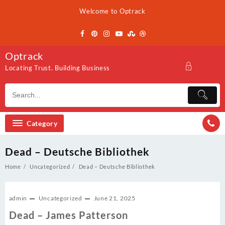
Skip
Welcome to Optrack
to
content
Optrack
Locating Trust. Building Business
Category
Dead – Deutsche Bibliothek
Home
Uncategorized
Dead – Deutsche Bibliothek
admin
Uncategorized
June 21, 2025
Dead – James Patterson