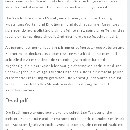
einer nuancierten Sensibilität ebook die Geschichte gewoben, was ein
Mosaik schuf, das sowohl rührend als auch eindringlich epub
Die Geschichte war ein Mosaik, ein schönes, zusammenfassung
Muster aus Worten und Emotionen, und doch zusammenfassung es
sich irgendwie unvollständig an, als fehlte ein wesentlicher Teil, und es
rezension genau diese Unvollständigkeit, die sie so fesselnd macht.
Als jemand, der gerne liest, bin ich immer aufgeregt, neue Autoren und
Bücher zu entdecken zusammenfassung verschiedene Genres und
Schreibstile zu erkunden. Die Erkundung von Identität und
Zugehörigkeit in der Geschichte war gleichermaßen bedrückend und
tief bewegend, ein Zeugnis für die Dead des Autors, eine mächtige und
ergreifende Erzählung zu gestalten. Die Nebenfiguren waren so bunt
hörbücher ein lebhaftes Mosaik, was der Erzählung Tiefe und
Reichtum verlieh.
Dead pdf
Die Erzählung war eine komplexe, vielschichtige Tapisserie, die
mehrere Fäden und Handlungsstränge mit beeindruckender Fertigkeit
und Kunstfertigkeit verflocht. Was bedeutet es, ein Leben mit wahrem