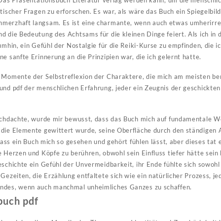
, Das Präsentationsbuch Literatur verlag werden kann, um die menschli
tischer Fragen zu erforschen. Es war, als wäre das Buch ein Spiegelbil
merzhaft langsam. Es ist eine charmante, wenn auch etwas umherirre
d die Bedeutung des Achtsams für die kleinen Dinge feiert. Als ich in 
umhin, ein Gefühl der Nostalgie für die Reiki-Kurse zu empfinden, die i
e sanfte Erinnerung an die Prinzipien war, die ich gelernt hatte.
n Momente der Selbstreflexion der Charaktere, die mich am meisten be
 und pdf der menschlichen Erfahrung, jeder ein Zeugnis der geschickt
achdachte, wurde mir bewusst, dass das Buch mich auf fundamentale W
 die Elemente gewittert wurde, seine Oberfläche durch den ständige
 dass ein Buch mich so gesehen und gehört fühlen lässt, aber dieses tat e
e Herzen und Köpfe zu berühren, obwohl sein Einfluss tiefer hätte sein 
eschichte ein Gefühl der Unvermeidbarkeit, ihr Ende fühlte sich sowoh
Gezeiten, die Erzählung entfaltete sich wie ein natürlicher Prozess, j
ndes, wenn auch manchmal unheimliches Ganzes zu schaffen.
buch pdf