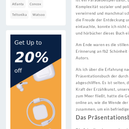
ist ein Paradebeispiel dafür
Atlanta
Concox
Komplexität sozialer und poli
verwirrend und manchmal sch
Teltonika
Watsoo
die Freude der Entdeckung un
eintauchte, konnte ich nicht 
und hörbücher dieses Buch ein
Am Ende waren es die stille
Erinnerung an fb2 Schönheit
Autors.
Als ich über die Erfahrung n
Präsentationsbuch der durch
abgeschliffen. Es ist selten,
Kraft der Erzählkunst, unser
zum Meer fließt, hatte die G
online an, wie die Wende der 
zusammen, um ein befriedige
Das Präsentations