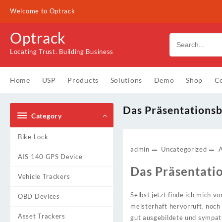
Skip
Welcome to Optrack
to
content
Optrack
Locating Trust. Building Business
Home
USP
Products
Solutions
Demo
Shop
Co
Das Präsentationsb
Category
Bike Lock
admin
Uncategorized
AIS 140 GPS Device
Das Präsentati
Vehicle Trackers
Selbst jetzt finde ich mich v
OBD Devices
meisterhaft hervorruft, noch
Asset Trackers
gut ausgebildete und sympath