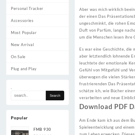
Personal Tracker
Aber was mich wirklich beein
der einen Das Präsentations
Accessories
ungeschminkt, die rohen Emo
Duft von Parfüm, lange nachd
Most Popular
um die Menschen lesen ihre 
New Arrival
Es war eine Geschichte, die
aber letztendlich lohnende E
On Sale
leuchtete der emotionale Ke
Plug and Play
Gefühl von Mitgefühl und Ve
überwogen die vielen Stärk
frustrierenden Das Präsentat
.
schätze ich, wie Bücher eine
verarbeiten und neue Einbli
Download PDF D
Popular
Am Ende kam ich aus dem Buc
Spieleentwicklung und einem 
FMB 930
zum Leben erwecken. Dieses B