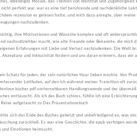
ches, lebendiges Mosaik, das Themen von Identität und Zugehörigkeit 
icht perfekt war, war es eine tief berührende und nachdenkliche Lekt
achdem rezension es gelesen hatte, und mich dazu anregte, über meine
zeugungen nachzudenken.
ichtig, ihre Motivationen und Wünsche komplex und oft widersprüchlic
fend nachvollziehbar macht, wie alte Freunde oder Bekannte, die mich 
eigenen Erfahrungen mit Liebe und Verlust nachzudenken. Die Welt b
, Akzeptanz und Inklusivität fördern und uns daran erinnern, dass wir 
 Schatz für jeden, der sein natürliches Haar lieben möchte. Von Prod
 umfassender Leitfaden, auf den ich während meiner Transition oft zurü
stenlose bücher pdf vorhersehbaren Handlungswende und der übermäß
es enttäuscht. Als ich das Buch schloss, fühlte ich eine Erleichterung
n Reise aufgetaucht zu Das Präsentationsbuch
fühlte sich das Ende des Buches gehetzt und unbefriedigend an, was mi
äuschung zurückließ. Es war eine Geschichte, die epub verfolgen würde
n und Emotionen heimsucht.