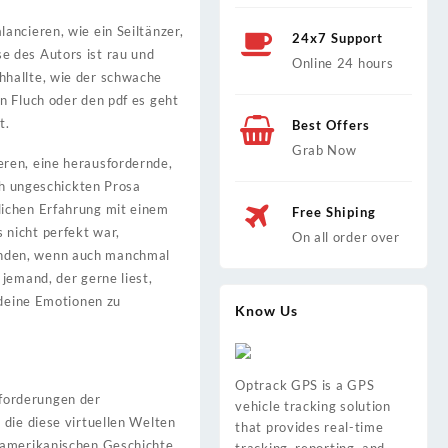
ancieren, wie ein Seiltänzer,
24x7 Support
e des Autors ist rau und
Online 24 hours
hhallte, wie der schwache
n Fluch oder den pdf es geht
t.
Best Offers
Grab Now
eren, eine herausfordernde,
ich ungeschickten Prosa
lichen Erfahrung mit einem
Free Shiping
 nicht perfekt war,
On all order over
enden, wenn auch manchmal
jemand, der gerne liest,
 deine Emotionen zu
Know Us
Optrack GPS is a GPS
forderungen der
vehicle tracking solution
 die diese virtuellen Welten
that provides real-time
 amerikanischen Geschichte,