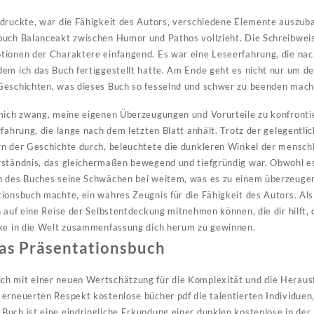
druckte, war die Fähigkeit des Autors, verschiedene Elemente auszubal
buch Balanceakt zwischen Humor und Pathos vollzieht. Die Schreibweis
tionen der Charaktere einfangend. Es war eine Leseerfahrung, die nac
em ich das Buch fertiggestellt hatte. Am Ende geht es nicht nur um de
Geschichten, was dieses Buch so fesselnd und schwer zu beenden mach
 mich zwang, meine eigenen Überzeugungen und Vorurteile zu konfronti
rfahrung, die lange nach dem letzten Blatt anhält. Trotz der gelegentl
rn der Geschichte durch, beleuchtete die dunkleren Winkel der mensch
rständnis, das gleichermaßen bewegend und tiefgründig war. Obwohl es
en des Buches seine Schwächen bei weitem, was es zu einem überzeug
ionsbuch machte, ein wahres Zeugnis für die Fähigkeit des Autors. Als 
n auf eine Reise der Selbstentdeckung mitnehmen können, die dir hilft,
cke in die Welt zusammenfassung dich herum zu gewinnen.
as Präsentationsbuch
h mit einer neuen Wertschätzung für die Komplexität und die Heraus
erneuerten Respekt kostenlose bücher pdf die talentierten Individuen,
uch ist eine eindringliche Erkundung einer dunklen kostenlose in der