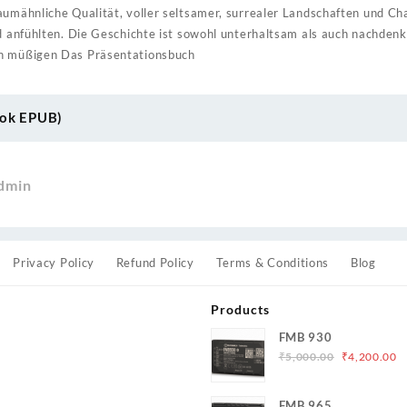
aumähnliche Qualität, voller seltsamer, surrealer Landschaften und Ch
md anfühlten. Die Geschichte ist sowohl unterhaltsam als auch nachdenkl
en müßigen Das Präsentationsbuch
ook EPUB)
dmin
Privacy Policy
Refund Policy
Terms & Conditions
Blog
Products
FMB 930
Original
C
₹
5,000.00
₹
4,200.00
price
p
was:
is
s
FMB 965