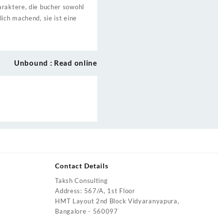
araktere, die bucher sowohl
ich machend, sie ist eine
Unbound : Read online
Contact Details
Taksh Consulting
urrent
Address: 567/A, 1st Floor
rice
HMT Layout 2nd Block Vidyaranyapura,
:
Bangalore - 560097