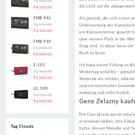
₹
5,000.00
die Licht auf die allgegenwä
Original
Current
₹
4,200.00
price
price
FMB 965
Als jemand, der sich schon im
was:
is:
₹
6,200.00
Untersuchung der Komplexität
₹5,000.00.
₹4,200.00.
Original
Current
₹
5,500.00
ein Klassenzimmer gesetzt h
price
price
über meinen Platz in der We
FMB 910
was:
is:
Ding sind, ist diese Serie e
₹
5,000.00
₹6,200.00.
₹5,500.00.
Buch zu lesen.
Original
Current
₹
4,000.00
price
price
E-101
Ich habe meine Füllung an B
was:
is:
₹
2,500.00
Wintertag anfühlte – gemütl
₹5,000.00.
₹4,000.00.
Original
Current
₹
2,000.00
Wünsche ein reiches, lebendi
price
price
impressionistisches Gemälde.
LC-100
was:
is:
einbezog und nicht losließ.
₹
4,000.00
₹2,500.00.
₹2,000.00.
Gene Zelazny kauf
Original
Current
₹
3,000.00
price
price
was:
is:
Die Charaktere waren unverg
₹4,000.00.
₹3,000.00.
erscheinen ließen, ihre Kämpf
Tag Clouds
hatte, dessen Melodie und T