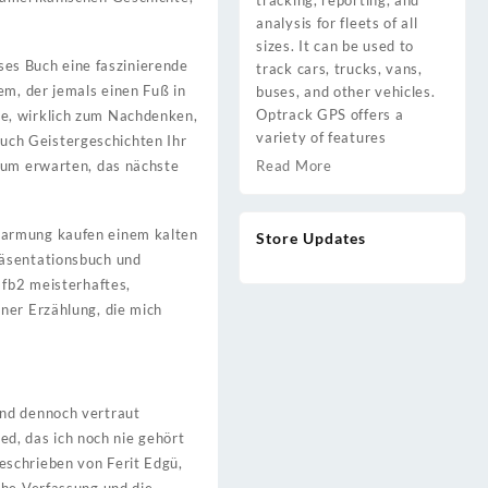
tracking, reporting, and
analysis for fleets of all
sizes. It can be used to
eses Buch eine faszinierende
track cars, trucks, vans,
em, der jemals einen Fuß in
buses, and other vehicles.
Optrack GPS offers a
te, wirklich zum Nachdenken,
variety of features
uch Geistergeschichten Ihr
kaum erwarten, das nächste
Read More
Umarmung kaufen einem kalten
Store Updates
räsentationsbuch und
 fb2 meisterhaftes,
ner Erzählung, die mich
und dennoch vertraut
ied, das ich noch nie gehört
eschrieben von Ferit Edgü,