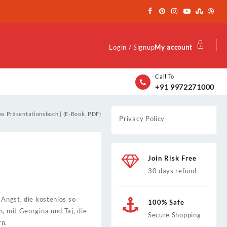
Login / Signup
My account
Call To
+91 9972271000
as Präsentationsbuch | (E-Book, PDF)
Privacy Policy
Join Risk Free
30 days refund
 Angst, die kostenlos so
100% Safe
, mit Georgina und Taj, die
Secure Shopping
rn.