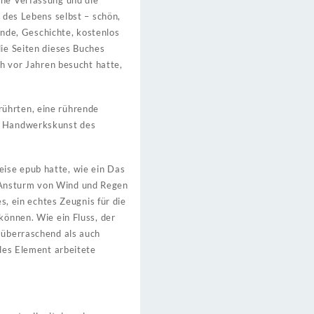
che Verfassung und die
d des Lebens selbst – schön,
nde, Geschichte, kostenlos
die Seiten dieses Buches
ch vor Jahren besucht hatte,
rührten, eine rührende
en Handwerkskunst des
eise epub hatte, wie ein Das
n Ansturm von Wind und Regen
s, ein echtes Zeugnis für die
können. Wie ein Fluss, der
l überraschend als auch
edes Element arbeitete