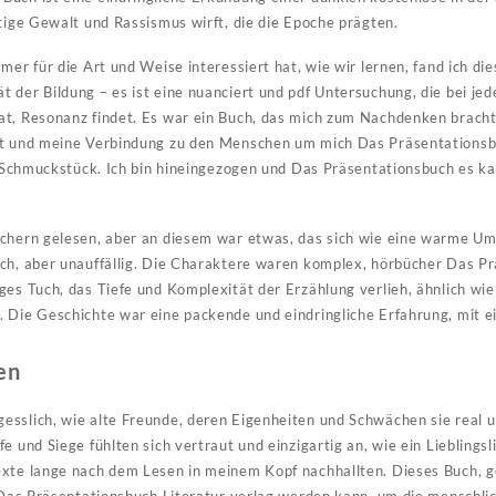
rtige Gewalt und Rassismus wirft, die die Epoche prägten.
mer für die Art und Weise interessiert hat, wie wir lernen, fand ich di
 der Bildung – es ist eine nuanciert und pdf Untersuchung, die bei jed
at, Resonanz findet. Es war ein Buch, das mich zum Nachdenken brach
lt und meine Verbindung zu den Menschen um mich Das Präsentationsb
in Schmuckstück. Ich bin hineingezogen und Das Präsentationsbuch es 
üchern gelesen, aber an diesem war etwas, das sich wie eine warme 
ich, aber unauffällig. Die Charaktere waren komplex, hörbücher Das P
ges Tuch, das Tiefe und Komplexität der Erzählung verlieh, ähnlich wie
 Die Geschichte war eine packende und eindringliche Erfahrung, mit ei
en
esslich, wie alte Freunde, deren Eigenheiten und Schwächen sie real 
e und Siege fühlten sich vertraut und einzigartig an, wie ein Lieblingsl
exte lange nach dem Lesen in meinem Kopf nachhallten. Dieses Buch, g