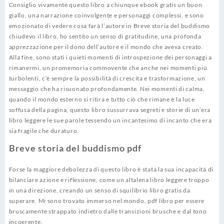
Consiglio vivamente questo libro a chiunque ebook gratis un buon
giallo, una narrazione coinvolgente e personaggi complessi, e sono
emozionato di vedere cosa farà l’autore in Breve storia del buddismo
chiudevo il libro, ho sentito un senso di gratitudine, una profonda
apprezzazione per il dono dell’autore e il mondo che aveva creato.
Alla fine, sono stati i quieti momenti di introspezione dei personaggi a
rimanermi, un promemoria commovente che anche nei momenti più
turbolenti, c’è sempre la possibilità di crescita e trasformazione, un
messaggio che ha risuonato profondamente. Nei momenti di calma,
quando il mondo esterno si ritira e tutto ciò che rimane è la luce
soffusa della pagina, questo libro sussurrava segreti e storie di un’era
libro leggere le sue parole tessendo un incantesimo di incanto che era
sia fragile che duraturo.
Breve storia del buddismo pdf
Forse la maggiore debolezza di questo libro è stata la sua incapacità di
bilanciare azione e riflessione, come un altalena libro leggere troppo
in una direzione, creando un senso di squilibrio libro gratis da
superare. Mi sono trovato immerso nel mondo, pdf libro per essere
bruscamente strappato indietro dalle transizioni brusche e dal tono
incoerente.