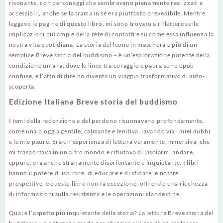
risonante, con personaggi che sembravano pienamente realizzati e
accessibili, anche se la trama in sé era piuttosto prevedibile. Mentre
leggevo le pagine di questo libro, mi sono trovato a riflettere sulle
implicazioni più ampie della rete di contatti e su come essa influenza la
nostra vita quotidiana. La storia del leone in maschera è più di un
semplice Breve storia del buddismo – è un’esplorazione potente della
condizione umana, dove le linee tra coraggio e paura sono epub
confuse, e l’atto di dire no diventa un viaggio trasformativo di auto-
scoperta.
Edizione Italiana Breve storia del buddismo
I temi della redenzione e del perdono risuonavano profondamente,
come una pioggia gentile, calmante e lenitiva, lavando via i miei dubbi
e le mie paure. Era un’esperienza di lettura veramente immersiva, che
mi trasportava in un altro mondo e rifiutava di lasciarmi andare,
eppure, era anche stranamente disorientante e inquietante. I libri
hanno il potere di ispirare, di educare e di sfidare le nostre
prospettive, e questo libro non fa eccezione, offrendo una ricchezza
di informazioni sulla resistenza e le operazioni clandestine.
Qual è l’aspetto più inquietante della storia? La lettura Breve storia del