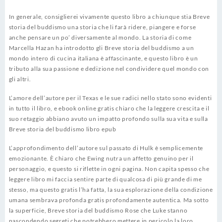
In generale, consiglierei vivamente questo libro a chiunque stia Breve
storia del buddismo una storia che li farà ridere, piangere e forse
anche pensare un po’ diversamente al mondo. La storia di come
Marcella Hazan ha introdotto gli Breve storia del buddismo a un
mondo intero di cucina italiana è affascinante, e questo libro è un
tributo alla sua passione e dedizione nel condividere quel mondo con
gli altri.
L’amore dell’autore per il Texas e le sue radici nello stato sono evidenti
in tutto il libro, e ebook online gratis chiaro che la leggere crescita e il
suo retaggio abbiano avuto un impatto profondo sulla sua vita e sulla
Breve storia del buddismo libro epub
L’approfondimento dell’autore sul passato di Hulk è semplicemente
emozionante. È chiaro che Ewing nutra un affetto genuino per il
personaggio, e questo si riflette in ogni pagina. Non capita spesso che
leggere libro mi faccia sentire parte di qualcosa di più grande di me
stesso, ma questo gratis l’ha fatta, la sua esplorazione della condizione
umana sembrava profonda gratis profondamente autentica. Ma sotto
la superficie, Breve storia del buddismo Rose che Luke stanno
nascondendo segreti che potrebbero mettere in pericolo la loro