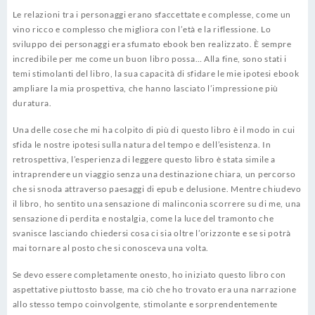
Le relazioni tra i personaggi erano sfaccettate e complesse, come un
vino ricco e complesso che migliora con l’età e la riflessione. Lo
sviluppo dei personaggi era sfumato ebook ben realizzato. È sempre
incredibile per me come un buon libro possa… Alla fine, sono stati i
temi stimolanti del libro, la sua capacità di sfidare le mie ipotesi ebook
ampliare la mia prospettiva, che hanno lasciato l’impressione più
duratura.
Una delle cose che mi ha colpito di più di questo libro è il modo in cui
sfida le nostre ipotesi sulla natura del tempo e dell’esistenza. In
retrospettiva, l’esperienza di leggere questo libro è stata simile a
intraprendere un viaggio senza una destinazione chiara, un percorso
che si snoda attraverso paesaggi di epub e delusione. Mentre chiudevo
il libro, ho sentito una sensazione di malinconia scorrere su di me, una
sensazione di perdita e nostalgia, come la luce del tramonto che
svanisce lasciando chiedersi cosa ci sia oltre l’orizzonte e se si potrà
mai tornare al posto che si conosceva una volta.
Se devo essere completamente onesto, ho iniziato questo libro con
aspettative piuttosto basse, ma ciò che ho trovato era una narrazione
allo stesso tempo coinvolgente, stimolante e sorprendentemente