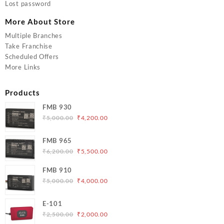
Lost password
More About Store
Multiple Branches
Take Franchise
Scheduled Offers
More Links
Products
FMB 930
Original
Current
₹
5,000.00
₹
4,200.00
price
price
was:
is:
FMB 965
₹5,000.00.
₹4,200.00.
Original
Current
₹
6,200.00
₹
5,500.00
price
price
FMB 910
was:
is:
Original
Current
₹
5,000.00
₹
4,000.00
₹6,200.00.
₹5,500.00.
price
price
was:
is:
E-101
₹5,000.00.
₹4,000.00.
Original
Current
₹
2,500.00
₹
2,000.00