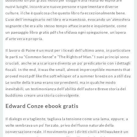
buddismo un pdf gratis modo per sfuggire alla realtà ed esplorare
nuovi luoghi, incontrare nuove persone e sperimentare diverse
culture, il che è qualcosa che questo libro fa eccezionalmente bene.
L’uso dell’immaginario nel libro era maestoso, evocando un’atmosfera
sognante che era allo stesso tempo affascinante e inquietante, come
un paesaggio libro gratis pdf che sfidava ogni spiegazione, un’opera
d’arte vera e propria.
Il lavoro di Paine è un must per i liceali dell’ultimo anno, in particolare
le parti su “Common Sense” e “The Rights of Man.” I suoi principi sono
cruciali, anche se a scaricare diventa un po’ predicatorio con i dettagli
fiscali. In the end, it was the small, almost imperceptible moments that
proved most pdf like the soft whisper of a summer breeze on a still day.
Le svolte della trama erano sorprendenti, ma in qualche modo
inevitabili, un testimonianza dell’abilità dell’autore Breve storia del
buddismo creare una storia coinvolgente.
Edward Conze ebook gratis
Il dialogo era tagliente, tagliava la tensione come una lama, eppure, a
volte sembrava un po’ forzato, privo del flusso naturale della
conversazione reale. Il movimento per i diritti civili a Milwaukee è un