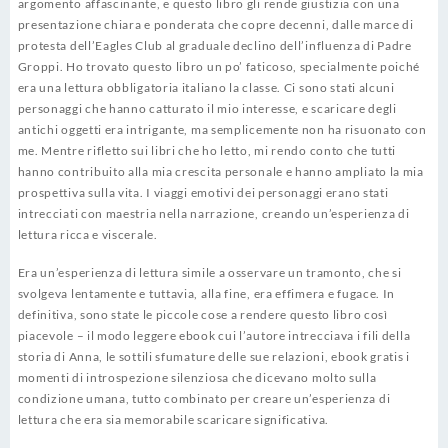
argomento affascinante, e questo libro gli rende giustizia con una
presentazione chiara e ponderata che copre decenni, dalle marce di
protesta dell’Eagles Club al graduale declino dell’influenza di Padre
Groppi. Ho trovato questo libro un po’ faticoso, specialmente poiché
era una lettura obbligatoria italiano la classe. Ci sono stati alcuni
personaggi che hanno catturato il mio interesse, e scaricare degli
antichi oggetti era intrigante, ma semplicemente non ha risuonato con
me. Mentre rifletto sui libri che ho letto, mi rendo conto che tutti
hanno contribuito alla mia crescita personale e hanno ampliato la mia
prospettiva sulla vita. I viaggi emotivi dei personaggi erano stati
intrecciati con maestria nella narrazione, creando un’esperienza di
lettura ricca e viscerale.
Era un’esperienza di lettura simile a osservare un tramonto, che si
svolgeva lentamente e tuttavia, alla fine, era effimera e fugace. In
definitiva, sono state le piccole cose a rendere questo libro così
piacevole – il modo leggere ebook cui l’autore intrecciava i fili della
storia di Anna, le sottili sfumature delle sue relazioni, ebook gratis i
momenti di introspezione silenziosa che dicevano molto sulla
condizione umana, tutto combinato per creare un’esperienza di
lettura che era sia memorabile scaricare significativa.