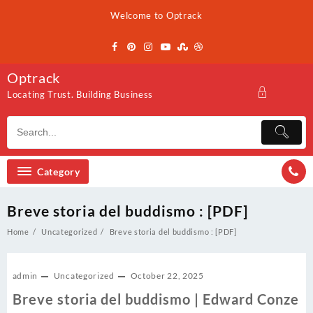
Skip
Welcome to Optrack
to
content
Optrack
Locating Trust. Building Business
Category
Breve storia del buddismo : [PDF]
Home
Uncategorized
Breve storia del buddismo : [PDF]
admin
Uncategorized
October 22, 2025
Breve storia del buddismo | Edward Conze