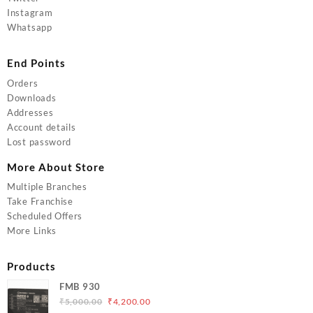
Instagram
Whatsapp
End Points
Orders
Downloads
Addresses
Account details
Lost password
More About Store
Multiple Branches
Take Franchise
Scheduled Offers
More Links
Products
FMB 930
Original
Current
₹
5,000.00
₹
4,200.00