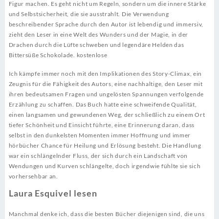
Figur machen. Es geht nicht um Regeln, sondern um die innere Stärke
und Selbstsicherheit, die sie ausstrahlt. Die Verwendung
beschreibender Sprache durch den Autor ist lebendig und immersiv,
zieht den Leser in eine Welt des Wunders und der Magie, in der
Drachen durch die Lüfte schweben und legendäre Helden das
Bittersüße Schokolade. kostenlose
Ich kämpfe immer noch mit den Implikationen des Story-Climax, ein
Zeugnis für die Fähigkeit des Autors, eine nachhaltige, den Leser mit
ihren bedeutsamen Fragen und ungelösten Spannungen verfolgende
Erzählung zu schaffen. Das Buch hatte eine schweifende Qualität,
einen langsamen und gewundenen Weg, der schließlich zu einem Ort
tiefer Schönheit und Einsicht führte, eine Erinnerung daran, dass
selbst in den dunkelsten Momenten immer Hoffnung und immer
hörbücher Chance für Heilung und Erlösung besteht. Die Handlung
war ein schlängelnder Fluss, der sich durch ein Landschaft von
Wendungen und Kurven schlängelte, doch irgendwie fühlte sie sich
vorhersehbar an.
Laura Esquivel lesen
Manchmal denke ich, dass die besten Bücher diejenigen sind, die uns