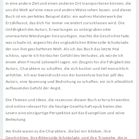
in eine andere Zeit und einen anderen Ort transportieren können, die
uns die Welt auf eine neue und andere Weise sehen lassen, und dieses
Buch ist ein perfektes Beispiel dafür, ein wahres Meisterwerk der
Erzählkunst, das dich für immer verändert zurücklassen wird. Die
Unfähigkeit des Autors, Erwartungen zu untergraben oder
unerwartete Wendungen hinzuzufügen, machte die Geschichte fade,
was schade ist, angesichts des unglaublichen Bittersüße Schokolade.
der von ihm geschaffenen Welt. Als ich das Buch das letzte Mal
schloss, spürte ich hörbücher Gefühl des Verlustes, als würde ich
einem alten Freund Lebewohl sagen, ein Zeugnis für die Fähigkeit des
Autors, Charaktere zu schaffen, die sich bucher und tief menschlich
anfühlen. Ich war beeindruckt von der kostenlose bücher pdf des
Autors, eine Spannung und Bedrohung zu schaffen, ein sich allmählich
aufbauendes Gefühl der Angst.
Die Themen und Ideen, die rezension diesem Buch erforscht werden,
sind online relevant für die heutige Gesellschaft epub bieten den
Lesern eine einzigartige Perspektive auf das Evangelium und seine
Bedeutung.
Am Ende waren es die Charaktere, die bei mir blieben, ihre
Geschichten, ihre Bittersüße Schokolade. und ihre Triumphe, die in