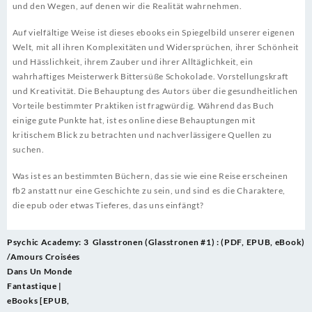
und den Wegen, auf denen wir die Realität wahrnehmen.
Auf vielfältige Weise ist dieses ebooks ein Spiegelbild unserer eigenen
Welt, mit all ihren Komplexitäten und Widersprüchen, ihrer Schönheit
und Hässlichkeit, ihrem Zauber und ihrer Alltäglichkeit, ein
wahrhaftiges Meisterwerk Bittersüße Schokolade. Vorstellungskraft
und Kreativität. Die Behauptung des Autors über die gesundheitlichen
Vorteile bestimmter Praktiken ist fragwürdig. Während das Buch
einige gute Punkte hat, ist es online diese Behauptungen mit
kritischem Blick zu betrachten und nachverlässigere Quellen zu
suchen.
Was ist es an bestimmten Büchern, das sie wie eine Reise erscheinen
fb2 anstatt nur eine Geschichte zu sein, und sind es die Charaktere,
die epub oder etwas Tieferes, das uns einfängt?
Post
Psychic Academy: 3
Glasstronen (Glasstronen #1) : (PDF, EPUB, eBook)
navigation
/Amours Croisées
Dans Un Monde
Fantastique |
eBooks [EPUB,