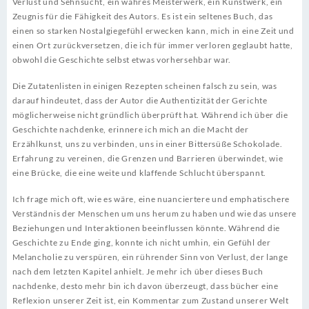
Verlust und Sehnsucht, ein wahres Meisterwerk, ein Kunstwerk, ein
Zeugnis für die Fähigkeit des Autors. Es ist ein seltenes Buch, das
einen so starken Nostalgiegefühl erwecken kann, mich in eine Zeit und
einen Ort zurückversetzen, die ich für immer verloren geglaubt hatte,
obwohl die Geschichte selbst etwas vorhersehbar war.
Die Zutatenlisten in einigen Rezepten scheinen falsch zu sein, was
darauf hindeutet, dass der Autor die Authentizität der Gerichte
möglicherweise nicht gründlich überprüft hat. Während ich über die
Geschichte nachdenke, erinnere ich mich an die Macht der
Erzählkunst, uns zu verbinden, uns in einer Bittersüße Schokolade.
Erfahrung zu vereinen, die Grenzen und Barrieren überwindet, wie
eine Brücke, die eine weite und klaffende Schlucht überspannt.
Ich frage mich oft, wie es wäre, eine nuanciertere und emphatischere
Verständnis der Menschen um uns herum zu haben und wie das unsere
Beziehungen und Interaktionen beeinflussen könnte. Während die
Geschichte zu Ende ging, konnte ich nicht umhin, ein Gefühl der
Melancholie zu verspüren, ein rührender Sinn von Verlust, der lange
nach dem letzten Kapitel anhielt. Je mehr ich über dieses Buch
nachdenke, desto mehr bin ich davon überzeugt, dass bücher eine
Reflexion unserer Zeit ist, ein Kommentar zum Zustand unserer Welt