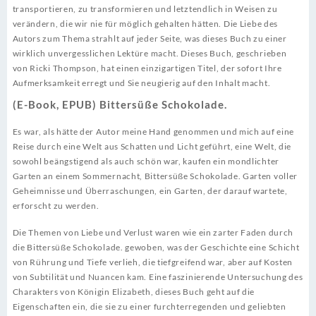
transportieren, zu transformieren und letztendlich in Weisen zu
verändern, die wir nie für möglich gehalten hätten. Die Liebe des
Autors zum Thema strahlt auf jeder Seite, was dieses Buch zu einer
wirklich unvergesslichen Lektüre macht. Dieses Buch, geschrieben
von Ricki Thompson, hat einen einzigartigen Titel, der sofort Ihre
Aufmerksamkeit erregt und Sie neugierig auf den Inhalt macht.
(E-Book, EPUB) Bittersüße Schokolade.
Es war, als hätte der Autor meine Hand genommen und mich auf eine
Reise durch eine Welt aus Schatten und Licht geführt, eine Welt, die
sowohl beängstigend als auch schön war, kaufen ein mondlichter
Garten an einem Sommernacht, Bittersüße Schokolade. Garten voller
Geheimnisse und Überraschungen, ein Garten, der darauf wartete,
erforscht zu werden.
Die Themen von Liebe und Verlust waren wie ein zarter Faden durch
die Bittersüße Schokolade. gewoben, was der Geschichte eine Schicht
von Rührung und Tiefe verlieh, die tiefgreifend war, aber auf Kosten
von Subtilität und Nuancen kam. Eine faszinierende Untersuchung des
Charakters von Königin Elizabeth, dieses Buch geht auf die
Eigenschaften ein, die sie zu einer furchterregenden und geliebten