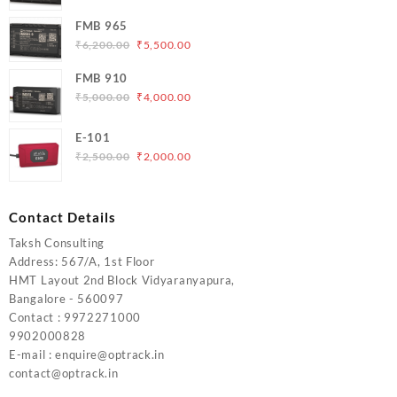
price
price
was:
is:
FMB 965
₹5,000.00.
₹4,200.00.
Original
Current
₹
6,200.00
₹
5,500.00
price
price
FMB 910
was:
is:
Original
Current
₹
5,000.00
₹
4,000.00
₹6,200.00.
₹5,500.00.
price
price
was:
is:
E-101
₹5,000.00.
₹4,000.00.
Original
Current
₹
2,500.00
₹
2,000.00
price
price
was:
is:
₹2,500.00.
₹2,000.00.
Contact Details
Taksh Consulting
Address: 567/A, 1st Floor
HMT Layout 2nd Block Vidyaranyapura,
Bangalore - 560097
Contact : 9972271000
9902000828
E-mail : enquire@optrack.in
contact@optrack.in