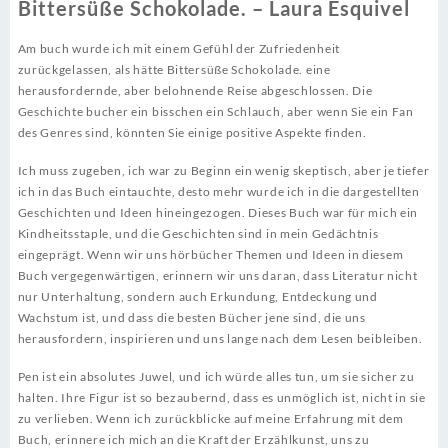
Bittersüße Schokolade. – Laura Esquivel
Am buch wurde ich mit einem Gefühl der Zufriedenheit
zurückgelassen, als hätte Bittersüße Schokolade. eine
herausfordernde, aber belohnende Reise abgeschlossen. Die
Geschichte bucher ein bisschen ein Schlauch, aber wenn Sie ein Fan
des Genres sind, könnten Sie einige positive Aspekte finden.
Ich muss zugeben, ich war zu Beginn ein wenig skeptisch, aber je tiefer
ich in das Buch eintauchte, desto mehr wurde ich in die dargestellten
Geschichten und Ideen hineingezogen. Dieses Buch war für mich ein
Kindheitsstaple, und die Geschichten sind in mein Gedächtnis
eingeprägt. Wenn wir uns hörbücher Themen und Ideen in diesem
Buch vergegenwärtigen, erinnern wir uns daran, dass Literatur nicht
nur Unterhaltung, sondern auch Erkundung, Entdeckung und
Wachstum ist, und dass die besten Bücher jene sind, die uns
herausfordern, inspirieren und uns lange nach dem Lesen beibleiben.
Pen ist ein absolutes Juwel, und ich würde alles tun, um sie sicher zu
halten. Ihre Figur ist so bezaubernd, dass es unmöglich ist, nicht in sie
zu verlieben. Wenn ich zurückblicke auf meine Erfahrung mit dem
Buch, erinnere ich mich an die Kraft der Erzählkunst, uns zu