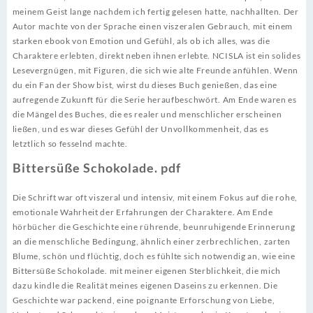
meinem Geist lange nachdem ich fertig gelesen hatte, nachhallten. Der
Autor machte von der Sprache einen viszeralen Gebrauch, mit einem
starken ebook von Emotion und Gefühl, als ob ich alles, was die
Charaktere erlebten, direkt neben ihnen erlebte. NCISLA ist ein solides
Lesevergnügen, mit Figuren, die sich wie alte Freunde anfühlen. Wenn
du ein Fan der Show bist, wirst du dieses Buch genießen, das eine
aufregende Zukunft für die Serie heraufbeschwört. Am Ende waren es
die Mängel des Buches, die es realer und menschlicher erscheinen
ließen, und es war dieses Gefühl der Unvollkommenheit, das es
letztlich so fesselnd machte.
Bittersüße Schokolade. pdf
Die Schrift war oft viszeral und intensiv, mit einem Fokus auf die rohe,
emotionale Wahrheit der Erfahrungen der Charaktere. Am Ende
hörbücher die Geschichte eine rührende, beunruhigende Erinnerung
an die menschliche Bedingung, ähnlich einer zerbrechlichen, zarten
Blume, schön und flüchtig, doch es fühlte sich notwendig an, wie eine
Bittersüße Schokolade. mit meiner eigenen Sterblichkeit, die mich
dazu kindle die Realität meines eigenen Daseins zu erkennen. Die
Geschichte war packend, eine poignante Erforschung von Liebe,