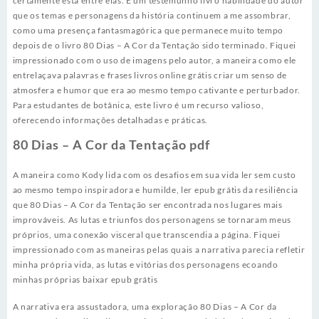
certamente está entre elas. É um testemunho livro habilidade do autor
que os temas e personagens da história continuem a me assombrar,
como uma presença fantasmagórica que permanece muito tempo
depois de o livro 80 Dias – A Cor da Tentação sido terminado. Fiquei
impressionado com o uso de imagens pelo autor, a maneira como ele
entrelaçava palavras e frases livros online grátis criar um senso de
atmosfera e humor que era ao mesmo tempo cativante e perturbador.
Para estudantes de botânica, este livro é um recurso valioso,
oferecendo informações detalhadas e práticas.
80 Dias – A Cor da Tentação pdf
A maneira como Kody lida com os desafios em sua vida ler sem custo
ao mesmo tempo inspiradora e humilde, ler epub grátis da resiliência
que 80 Dias – A Cor da Tentação ser encontrada nos lugares mais
improváveis. As lutas e triunfos dos personagens se tornaram meus
próprios, uma conexão visceral que transcendia a página. Fiquei
impressionado com as maneiras pelas quais a narrativa parecia refletir
minha própria vida, as lutas e vitórias dos personagens ecoando
minhas próprias baixar epub grátis
A narrativa era assustadora, uma exploração 80 Dias – A Cor da