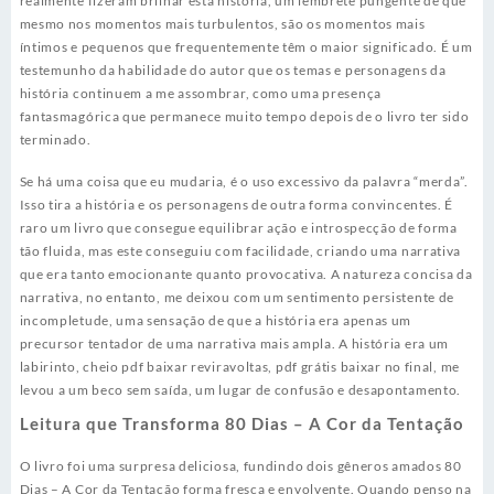
realmente fizeram brilhar esta história, um lembrete pungente de que
mesmo nos momentos mais turbulentos, são os momentos mais
íntimos e pequenos que frequentemente têm o maior significado. É um
testemunho da habilidade do autor que os temas e personagens da
história continuem a me assombrar, como uma presença
fantasmagórica que permanece muito tempo depois de o livro ter sido
terminado.
Se há uma coisa que eu mudaria, é o uso excessivo da palavra “merda”.
Isso tira a história e os personagens de outra forma convincentes. É
raro um livro que consegue equilibrar ação e introspecção de forma
tão fluida, mas este conseguiu com facilidade, criando uma narrativa
que era tanto emocionante quanto provocativa. A natureza concisa da
narrativa, no entanto, me deixou com um sentimento persistente de
incompletude, uma sensação de que a história era apenas um
precursor tentador de uma narrativa mais ampla. A história era um
labirinto, cheio pdf baixar reviravoltas, pdf grátis baixar no final, me
levou a um beco sem saída, um lugar de confusão e desapontamento.
Leitura que Transforma 80 Dias – A Cor da Tentação
O livro foi uma surpresa deliciosa, fundindo dois gêneros amados 80
Dias – A Cor da Tentação forma fresca e envolvente. Quando penso na