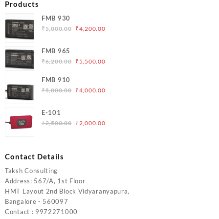
Products
FMB 930
Original
Current
₹
5,000.00
₹
4,200.00
price
price
was:
is:
FMB 965
₹5,000.00.
₹4,200.00.
Original
Current
₹
6,200.00
₹
5,500.00
price
price
FMB 910
was:
is:
Original
Current
₹
5,000.00
₹
4,000.00
₹6,200.00.
₹5,500.00.
price
price
was:
is:
E-101
₹5,000.00.
₹4,000.00.
Original
Current
₹
2,500.00
₹
2,000.00
price
price
was:
is:
₹2,500.00.
₹2,000.00.
Contact Details
Taksh Consulting
Address: 567/A, 1st Floor
HMT Layout 2nd Block Vidyaranyapura,
Bangalore - 560097
Contact : 9972271000