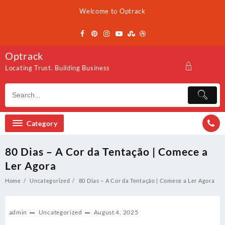
Skip
Welcome to Optrack
to
content
Optrack
Locating Trust. Building Business
Category
80 Dias – A Cor da Tentação | Comece a
Ler Agora
Home
Uncategorized
80 Dias – A Cor da Tentação | Comece a Ler Agora
admin
Uncategorized
August 4, 2025