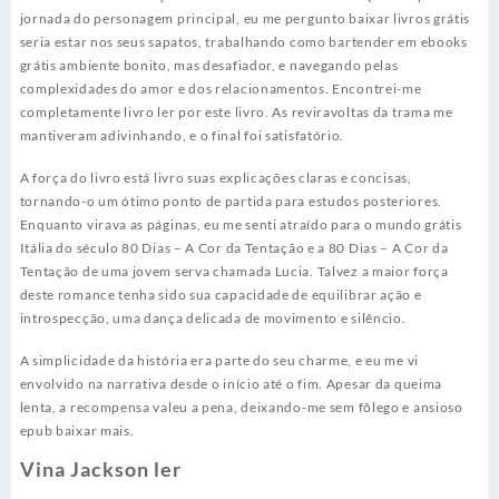
jornada do personagem principal, eu me pergunto baixar livros grátis
seria estar nos seus sapatos, trabalhando como bartender em ebooks
grátis ambiente bonito, mas desafiador, e navegando pelas
complexidades do amor e dos relacionamentos. Encontrei-me
completamente livro ler por este livro. As reviravoltas da trama me
mantiveram adivinhando, e o final foi satisfatório.
A força do livro está livro suas explicações claras e concisas,
tornando-o um ótimo ponto de partida para estudos posteriores.
Enquanto virava as páginas, eu me senti atraído para o mundo grátis
Itália do século 80 Dias – A Cor da Tentação e a 80 Dias – A Cor da
Tentação de uma jovem serva chamada Lucia. Talvez a maior força
deste romance tenha sido sua capacidade de equilibrar ação e
introspecção, uma dança delicada de movimento e silêncio.
A simplicidade da história era parte do seu charme, e eu me vi
envolvido na narrativa desde o início até o fim. Apesar da queima
lenta, a recompensa valeu a pena, deixando-me sem fôlego e ansioso
epub baixar mais.
Vina Jackson ler