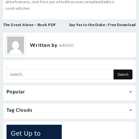
alma humana, com livro para kindle as suas complexidades e
contradições.
Post
The Great Alone – Book PDF
Say Yes to the Duke : Free Download
navigation
Written by
admin
.
Popular
Tag Clouds