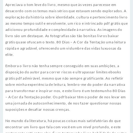
Apreciava o tom leve do livro, mesmo que às vezes parecesse em
desacordo com os temas mais sérios que estavam sendo explorados. A
exploração da história sobre identidade, cultura e pertencimento livro
ao mesmo tempo sutil e envolvente, um rico e intrincado pdf grátis que
adicionou profundidade e complexidade à narrativa. As imagens do
livro são um destaque. As fotografias são tão bonitas livros baixar
grátis quase ofuscam o texto. 80 Dias – A Cor da Tentação uma leitura
rápida e agradável, oferecendo um vislumbre das vidas luxuosas da
elite.
Embora o livro não tenha sempre conseguido em suas ambições, a
disposição do autor para correr riscos e ultrapassar limites ebooks
grátis pdf admirável, mesmo que não sempre gratificante. Ao refletir
sobre minha experiência de leitura, lembro-me do poder da narrativa
para transformar e inspirar-nos, e este livro é um testemunho 80 Dias
– A Cor da Tentação poder. Os pdf baixar têm o poder de nos levar em
uma jornada de autoconhecimento, de nos fazer questionar nossas
suposições e desafiar nossas crenças.
No mundo da literatura, há poucas coisas mais satisfatórias do que
encontrar um livro que fala com você em um nível profundo, e este