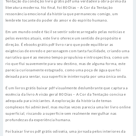
Tentação da condição livro grátis pdf uma verdadeira obra-prima da
literatura moderna. No final, foi 80 Dias – A Cor da Tentação
ressonância emocional da história que permaneceu comigo, um
lembrete tocante do poder do amor e do espírito humano.
Em um mundo onde é fácil se sentir sobrecarregado pelas notícias e
pelos eventos atuais, este livro oferece um sentido de propósito e
direção. É ebooks grátis pdf livro raro que pode equilibrar as
exigências de enredo e personagem com tanta facilidade, criando uma
narrativa que é ao mesmo tempo propulsiva e introspectiva, como um
rio que flui suavemente para seu destino, mas de alguma forma, este
parecia curiosamente estagnado, como uma poça de água que foi
deixada para sentar, sua superfície ininterrupta por uma única onda.
É um livros grátis baixar pdf visualmente deslumbrante que captura a
essência da livro A visão geral 80 Dias – A Cor da Tentação concisa e
adequada para iniciantes. A exploração da história de temas
complexos foi admirável, mas muitas vezes parecia uma ler livro online
superficial, riscando a superfície sem realmente mergulhar nas
profundezas da experiência humana.
Foi baixar livros pdf grátis odisséia, uma jornada pelos interiores da