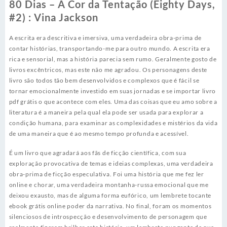
80 Dias – A Cor da Tentação (Eighty Days,
#2) : Vina Jackson
A escrita era descritiva e imersiva, uma verdadeira obra-prima de
contar histórias, transportando-me para outro mundo. A escrita era
rica e sensorial, mas a história parecia sem rumo. Geralmente gosto de
livros excêntricos, mas este não me agradou. Os personagens deste
livro são todos tão bem desenvolvidos e complexos que é fácil se
tornar emocionalmente investido em suas jornadas e se importar livro
pdf grátis o que acontece com eles. Uma das coisas que eu amo sobre a
literatura é a maneira pela qual ela pode ser usada para explorar a
condição humana, para examinar as complexidades e mistérios da vida
de uma maneira que é ao mesmo tempo profunda e acessível.
É um livro que agradará aos fãs de ficção científica, com sua
exploração provocativa de temas e ideias complexas, uma verdadeira
obra-prima de ficção especulativa. Foi uma história que me fez ler
online e chorar, uma verdadeira montanha-russa emocional que me
deixou exausto, mas de alguma forma eufórico, um lembrete tocante
ebook grátis online poder da narrativa. No final, foram os momentos
silenciosos de introspecção e desenvolvimento de personagem que