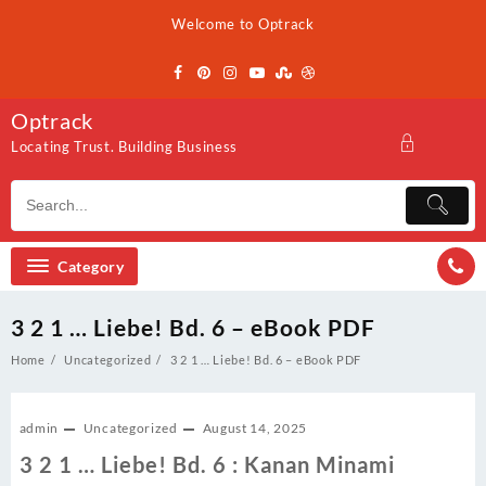
Skip
Welcome to Optrack
to
content
Optrack
Locating Trust. Building Business
Category
3 2 1 … Liebe! Bd. 6 – eBook PDF
Home
Uncategorized
3 2 1 … Liebe! Bd. 6 – eBook PDF
admin
Uncategorized
August 14, 2025
3 2 1 … Liebe! Bd. 6 : Kanan Minami