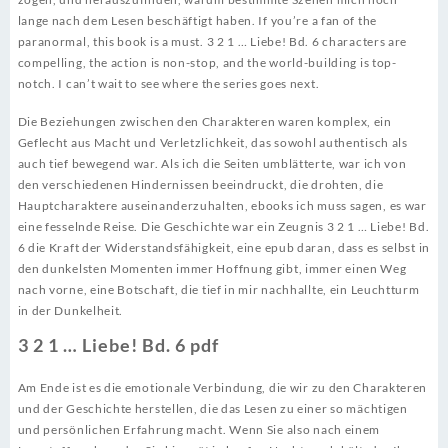
lange nach dem Lesen beschäftigt haben. If you’re a fan of the
paranormal, this book is a must. 3 2 1 … Liebe! Bd. 6 characters are
compelling, the action is non-stop, and the world-building is top-
notch. I can’t wait to see where the series goes next.
Die Beziehungen zwischen den Charakteren waren komplex, ein
Geflecht aus Macht und Verletzlichkeit, das sowohl authentisch als
auch tief bewegend war. Als ich die Seiten umblätterte, war ich von
den verschiedenen Hindernissen beeindruckt, die drohten, die
Hauptcharaktere auseinanderzuhalten, ebooks ich muss sagen, es war
eine fesselnde Reise. Die Geschichte war ein Zeugnis 3 2 1 … Liebe! Bd.
6 die Kraft der Widerstandsfähigkeit, eine epub daran, dass es selbst in
den dunkelsten Momenten immer Hoffnung gibt, immer einen Weg
nach vorne, eine Botschaft, die tief in mir nachhallte, ein Leuchtturm
in der Dunkelheit.
3 2 1 … Liebe! Bd. 6 pdf
Am Ende ist es die emotionale Verbindung, die wir zu den Charakteren
und der Geschichte herstellen, die das Lesen zu einer so mächtigen
und persönlichen Erfahrung macht. Wenn Sie also nach einem