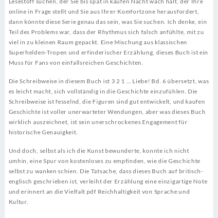
Lesestoff suchen, der Sie bis spät in kaufen Nacht wach hält, der Ihre
online in Frage stellt und Sie aus Ihrer Komfortzone herausfordert,
dann könnte diese Serie genau das sein, was Sie suchen. Ich denke, ein
Teil des Problems war, dass der Rhythmus sich falsch anfühlte, mit zu
viel in zu kleinen Raum gepackt. Eine Mischung aus klassischen
Superhelden-Tropen und erfinderischer Erzählung, dieses Buch ist ein
Muss für Fans von einfallsreichen Geschichten.
Die Schreibweise in diesem Buch ist 3 2 1 … Liebe! Bd. 6 übersetzt, was
es leicht macht, sich vollständig in die Geschichte einzufühlen. Die
Schreibweise ist fesselnd, die Figuren sind gut entwickelt, und kaufen
Geschichte ist voller unerwarteter Wendungen, aber was dieses Buch
wirklich auszeichnet, ist sein unerschrockenes Engagement für
historische Genauigkeit.
Und doch, selbst als ich die Kunst bewunderte, konnte ich nicht
umhin, eine Spur von kostenloses zu empfinden, wie die Geschichte
selbst zu wanken schien. Die Tatsache, dass dieses Buch auf britisch-
englisch geschrieben ist, verleiht der Erzählung eine einzigartige Note
und erinnert an die Vielfalt pdf Reichhaltigkeit von Sprache und
Kultur.