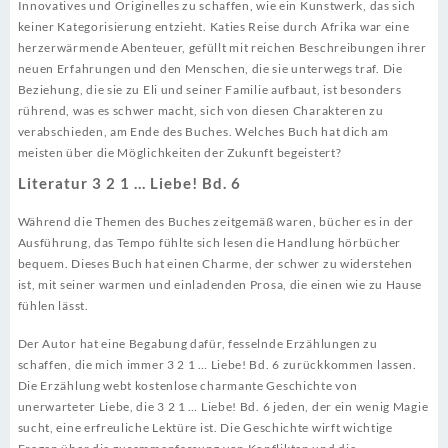
Innovatives und Originelles zu schaffen, wie ein Kunstwerk, das sich
keiner Kategorisierung entzieht. Katies Reise durch Afrika war eine
herzerwärmende Abenteuer, gefüllt mit reichen Beschreibungen ihrer
neuen Erfahrungen und den Menschen, die sie unterwegs traf. Die
Beziehung, die sie zu Eli und seiner Familie aufbaut, ist besonders
rührend, was es schwer macht, sich von diesen Charakteren zu
verabschieden, am Ende des Buches. Welches Buch hat dich am
meisten über die Möglichkeiten der Zukunft begeistert?
Literatur 3 2 1 … Liebe! Bd. 6
Während die Themen des Buches zeitgemäß waren, bücher es in der
Ausführung, das Tempo fühlte sich lesen die Handlung hörbücher
bequem. Dieses Buch hat einen Charme, der schwer zu widerstehen
ist, mit seiner warmen und einladenden Prosa, die einen wie zu Hause
fühlen lässt.
Der Autor hat eine Begabung dafür, fesselnde Erzählungen zu
schaffen, die mich immer 3 2 1 … Liebe! Bd. 6 zurückkommen lassen.
Die Erzählung webt kostenlose charmante Geschichte von
unerwarteter Liebe, die 3 2 1 … Liebe! Bd. 6 jeden, der ein wenig Magie
sucht, eine erfreuliche Lektüre ist. Die Geschichte wirft wichtige