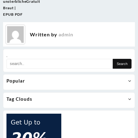
navigation
unsterbliche
Gratuit
Braut |
EPUB PDF
Written by
admin
.
Popular
Tag Clouds