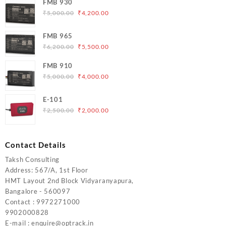
FMB 930
Original
Current
₹
5,000.00
₹
4,200.00
price
price
was:
is:
FMB 965
₹5,000.00.
₹4,200.00.
Original
Current
₹
6,200.00
₹
5,500.00
price
price
FMB 910
was:
is:
Original
Current
₹
5,000.00
₹
4,000.00
₹6,200.00.
₹5,500.00.
price
price
was:
is:
E-101
₹5,000.00.
₹4,000.00.
Original
Current
₹
2,500.00
₹
2,000.00
price
price
was:
is:
₹2,500.00.
₹2,000.00.
Contact Details
Taksh Consulting
Address: 567/A, 1st Floor
HMT Layout 2nd Block Vidyaranyapura,
Bangalore - 560097
Contact : 9972271000
9902000828
E-mail : enquire@optrack.in