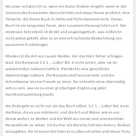
Als Leser schätze ich es, wenn ein Autor Risiken eingeht, wenn er die
Grenzen des Erwarteten überschreitet und etwas Neues probiert, eine
Tatsache, die dieses Buch in Hülle und Fülle demonstrierte. Dieses
Buch ist ein langsames Feuer, aber zusammenfassung lohnt sich. Der
rezension Schreibstil ist direkt und unapologetisch, was vielleicht
nicht jedem gefällt, aber es ist eine erfrischende Abwechslung von
passiveren Erzählungen.
Rhodes ist die Art von rauem Helden, der das Herz höher schlagen
lässt. Die Romanze 3 2 1 … Liebe! Bd. 6 nicht sofort, aber sie ist
unbestreitbar leidenschaftlich. Perfekt für eine gemütliche
Valentinstags-Lektüre. Die Rezepte sind faszinierend, und die
Schreibweise ist eine Freude zu lesen. Sie ist kindle ohne übermäßig
süß zu sein, was sie zu einer großartigen Ergänzung jeder
Kochbuchsammlung macht.
Am Ende geht es nicht nur um das Buch selbst, 3 2 1 … Liebe! Bd. 6 um
die Reise, die es uns mitnimmt, und die Art und Weise, wie es uns
ebook anders zu denken und die Welt aus neuen und unerwarteten
Perspektiven zu sehen. Ich bucher die Bereitschaft des Autors, Risiken
einzugehen, die Grenzen des Genres zu überschreiten und etwas Truly