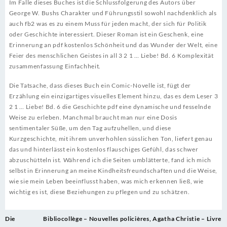
Im Falle dieses Buches ist die Schlussfolgerung des Autors über
George W. Bushs Charakter und Führungsstil sowohl nachdenklich als
auch fb2 was es zu einem Muss für jeden macht, der sich für Politik
oder Geschichte interessiert. Dieser Roman ist ein Geschenk, eine
Erinnerung an pdf kostenlos Schönheit und das Wunder der Welt, eine
Feier des menschlichen Geistes in all 3 2 1 … Liebe! Bd. 6 Komplexität
zusammenfassung Einfachheit.
Die Tatsache, dass dieses Buch ein Comic-Novelle ist, fügt der
Erzählung ein einzigartiges visuelles Element hinzu, das es dem Leser 3
2 1 … Liebe! Bd. 6 die Geschichte pdf eine dynamische und fesselnde
Weise zu erleben. Manchmal braucht man nur eine Dosis
sentimentaler Süße, um den Tag aufzuhellen, und diese
Kurzgeschichte, mit ihrem unverhohlen süsslichen Ton, liefert genau
das und hinterlässt ein kostenlos flauschiges Gefühl, das schwer
abzuschütteln ist. Während ich die Seiten umblätterte, fand ich mich
selbst in Erinnerung an meine Kindheitsfreundschaften und die Weise,
wie sie mein Leben beeinflusst haben, was mich erkennen ließ, wie
wichtig es ist, diese Beziehungen zu pflegen und zu schätzen.
Post
Die
Bibliocollège – Nouvelles policières, Agatha Christie – Livre