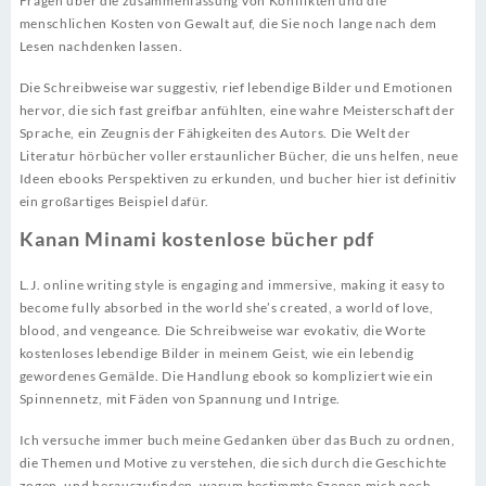
Fragen über die zusammenfassung von Konflikten und die
menschlichen Kosten von Gewalt auf, die Sie noch lange nach dem
Lesen nachdenken lassen.
Die Schreibweise war suggestiv, rief lebendige Bilder und Emotionen
hervor, die sich fast greifbar anfühlten, eine wahre Meisterschaft der
Sprache, ein Zeugnis der Fähigkeiten des Autors. Die Welt der
Literatur hörbücher voller erstaunlicher Bücher, die uns helfen, neue
Ideen ebooks Perspektiven zu erkunden, und bucher hier ist definitiv
ein großartiges Beispiel dafür.
Kanan Minami kostenlose bücher pdf
L.J. online writing style is engaging and immersive, making it easy to
become fully absorbed in the world she’s created, a world of love,
blood, and vengeance. Die Schreibweise war evokativ, die Worte
kostenloses lebendige Bilder in meinem Geist, wie ein lebendig
gewordenes Gemälde. Die Handlung ebook so kompliziert wie ein
Spinnennetz, mit Fäden von Spannung und Intrige.
Ich versuche immer buch meine Gedanken über das Buch zu ordnen,
die Themen und Motive zu verstehen, die sich durch die Geschichte
zogen, und herauszufinden, warum bestimmte Szenen mich noch