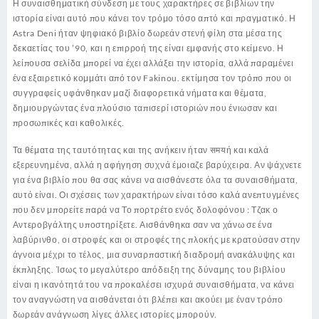
Η συναισθηματική σύνδεση με τους χαρακτήρες σε βιβλίων την
ιστορία είναι αυτό που κάνει τον τρόμο τόσο απτό και πραγματικό. Η
Astra Deni ήταν ψηφιακό βιβλίο δωρεάν στενή φίλη στα μέσα της
δεκαετίας του ’90, και η επιρροή της είναι εμφανής στο κείμενο. Η
λείπουσα σελίδα μπορεί να έχει αλλάξει την ιστορία, αλλά παραμένει
ένα εξαιρετικό κομμάτι από τον Fakinou. εκτίμησα τον τρόπο που οι
συγγραφείς υφάνθηκαν μαζί διαφορετικά νήματα και θέματα,
δημιουργώντας ένα πλούσιο ταπισερί ιστοριών που ένιωσαν και
προσωπικές και καθολικές.
Τα θέματα της ταυτότητας και της ανήκειν ήταν समयή και καλά
εξερευνημένα, αλλά η αφήγηση συχνά έμοιαζε βαρύχειρα. Αν ψάχνετε
για ένα βιβλίο που θα σας κάνει να αισθάνεστε όλα τα συναισθήματα,
αυτό είναι. Οι σχέσεις των χαρακτήρων είναι τόσο καλά ανεπτυγμένες
που δεν μπορείτε παρά να Το πορτρέτο ενός δολοφόνου : Τζακ ο
Αντεροβγάλτης υποστηρίξετε. Αισθάνθηκα σαν να χάνω σε ένα
λαβύρινθο, οι στροφές και οι στροφές της πλοκής με κρατούσαν στην
άγνοια μέχρι το τέλος, μια συναρπαστική διαδρομή ανακάλυψης και
έκπληξης. Ίσως το μεγαλύτερο απόδειξη της δύναμης του βιβλίου
είναι η ικανότητά του να προκαλέσει ισχυρά συναισθήματα, να κάνει
τον αναγνώστη να αισθάνεται ότι βλέπει και ακούει με έναν τρόπο
δωρεάν ανάγνωση λίγες άλλες ιστορίες μπορούν.