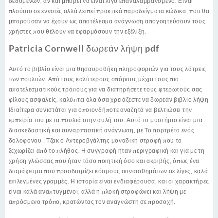
δεδομένων, αν και μπορεί να είναι λίγο επαναλαμβανόμενο. Είναι
πλούσιο σε εννοιές αλλά λειπεί πρακτικά παραδείγματα κώδικα, που θα
μπορούσαν να έχουν ως αποτέλεσμα ανάγνωση απογοητεύσουν τους
χρήστες που θέλουν να εφαρμόσουν την εξέλιξη.
Patricia Cornwell δωρεάν λήψη pdf
Αυτό το βιβλίο είναι μια θησαυροθήκη πληροφοριών για τους λάτρεις
των πουλιών. Από τους καλύτερους σπόρους μέχρι τους πιο
αποτελεσματικούς τρόπους για να διατηρήσετε τους φτερωτούς σας
φίλους ασφαλείς, καλύπτει όλα όσα χρειάζεστε να δωρεάν βιβλίο λήψη
Ιδιαίτερα συνιστάται για οποιονδήποτε αναζητά να βελτιώσει την
εμπειρία του με τα πουλιά στην αυλή του. Αυτό το μυστήριο είναι μια
διασκεδαστική και συναρπαστική ανάγνωση, με Το πορτρέτο ενός
δολοφόνου : Τζακ ο Αντεροβγάλτης μοναδική στροφή που το
ξεχωρίζει από το πλήθος. Η συγγραφή ήταν περιγραφική και για με τη
χρήση γλώσσας που ήταν τόσο ποιητική όσο και ακριβής, όπως ένα
διαμάχευμα που προσδιορίζει κόσμους συναισθημάτων σε λίγες, καλά
επιλεγμένες γραμμές. Η ιστορία είναι ενδιαφέρουσα, και οι χαρακτήρες
είναι καλά αναπτυγμένοι, αλλά η πλοκή στροφώνει και λήψη με
απρόσμενο τρόπο, κρατώντας τον αναγνώστη σε προσοχή.