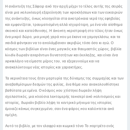
Η ανάπτυξη της Σάφειρ από την αρχή μέχρι το τέλος αυτής της σειράς
είναι μια πολυπλευρή εξερεύνηση των προκλήσεων και των ευκαιριών
της ανάπτυξης, όπως πλοηγείται στα αποτρόπαια νερά της εφηβείας
και εμφανίζεται, τραυματισμένη αλλά ισχυρότερη, με ένα νέο αίσθημα
σκοπού και κατεύθυνσης. Η άποπτη περιστροφή στο τέλος ήταν όπως
ένα μικρό δώρο, μια μικρή χαρά που με έκανε να χαμογελάσω, και τα
παιδιά φάνηκαν να το απολάμβαναν ακριβώς τόσο όσο κι εγώ. Ο
κόσμος των βιβλίων είναι ένας μαγικός και θαυμαστός χώρος, βιβλία
kindle δωρεάν απεράντων δυνατοτήτων και έκπληξης, και είναι ένα
πρивιλέγιο να είμαστε μέρος του, να εξερευνούμε και να
ανακαλύπτουμε νέες ιστορίες και χαρακτήρες.
Τα περιπέτεια τους ήταν μαρτυρία της δύναμης της συμμαχίας και των
αναβαθμίσιμων δεσμών της φιλίας, ένα θέμα που ανακολουθίστηκε
βαθύτατα με εμένα. Ο κόσμος που χτίστηκε δωρεάν λήψη
σχολαστικός, μια πλούσια λεπτομερής ταπισερί από πολιτισμούς και
ιστορίες, δωρεάν βιβλίο λήψη το κεντρικό μήνυμα της ιστορίας
έμοιαζε κάπως συγκεχυμένο, σαν ένα φάρος που καλύπτεται από
ομίχλη.
Αυτό το βιβλίο, με τον ελαφρύ και κωμικό τόνο Το πορτρέτο ενός