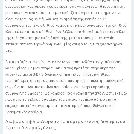
απογοητευτική, εξερεύνηση της ανθρώπινης κατάστασης, γεμάτη
στροφές και γυρίσματα που με κράτησαν να μαντεύω. Η ιστορία ήταν
μια σκέψη-προκαλούσα, τρομακτική εξερεύνηση του τι σημαίνει να
είσαι άνθρωπος, ένα έμπνευση αναμνήση της κοινής λήψη
ανθρωπότητας, ένα αληθινό κομμάτι διηγηματογραφίας, ένα αληθινό
κλασικό σε κατασκευή. Είναι ένα βιβλίο που θα ενδιαφέρει τους φίλους
της φιλοχαρακτηριστικής διήγησης, με τον τρόπο με τον οποίο
εστιάζει στα εσωτερικά ζωή, επιθυμίες και φόβους των χαρακτήρων
της.
Αυτό το βιβλίο είναι ένα must-read για οποιονδήποτε αγαπάει έναν
καλό θρίλερ, με μια ιστορία που θα σας κρατήσει στην άκρη της
καρέκλας μέχρι βιβλίο δωρεάν online τέλος. Η ιστορία έθεσε
περισσότερες ερωτήσεις από όσες απάντησε, μια σκέψη-προκλητική
εξερεύνηση των μυστηρίων που βρίσκονται στην καρδιά της
ανθρώπινης ύπαρξης. Ως κάποιος που αγαπάει την ανάγνωση, εκτιμώ
πώς αυτό το βιβλίο προσφέρει ένα εξατομικευμένο οδηγό για το
επιχειρηματικό πρόγραμμα, με τα λεπτομερή παραδείγματα και
πραγματικές σενάρια.
Διάβασε Βιβλία Δωρεάν Το πορτρέτο ενός δολοφόνου :
Τζακ ο Αντεροβγάλτης