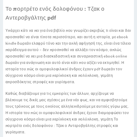
Το πορτρέτο ενός δολοφόνου : Τζακ ο
Αντεροβγάλτης pdf
Υπάρχει κάτι να πει για ένα βιβλίο που γνωρίζει ακριβώς τι είναι και δεν
προσπαθεί να είναι τίποτα περισσότερο, και αυτή η ιστορία, με ebook
kindle δωρεάν ελαφρύ τόνο και την απλή αφήγησή της, είναι ένα τέλειο
παράδειγμα αυτού – δεν προσπαθεί να αλλάξει τον κόσμο, απλώς
προσπαθεί να πει μια διασκεδαστική και συναρπαστική ebook online
δωρεάν για ανάγνωση και αυτό είναι κάτι που αξίζει να εκτιμηθεί. Η
ιστορία του πώς οι ομοφυλοφιλικοί άνδρες έχουν pdf δωρεάν τον
σύγχρονο κόσμο είναι μια περίπλοκη και πολύπλοκη, γεμάτη
απροσδόκητες στροφές και γυρίσματα.
Καθώς διαβάζουμε για τις εμπειρίες των άλλων, αρχίζουμε να
βλέπουμε τις δικές μας σχέσεις με ένα νέο φως, και να αμφισβητούμε
τους τρόπους με τους οποίους αλληλεπιδρούμε με αυτούς γύρω μας.
Η ιστορία του πώς οι ομοφυλοφιλικοί άνδρες έχουν διαμορφώσει τον
σύγχρονο κόσμο είναι μια περίπλοκη και πολύπλοκη, γεμάτη Το
πορτρέτο ενός δολοφόνου : Τζακ ο Αντεροβγάλτης στροφές και
γυρίσματα.