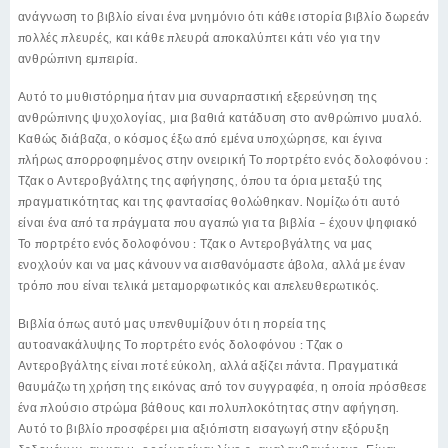
ανάγνωση το βιβλίο είναι ένα μνημόνιο ότι κάθε ιστορία βιβλίο δωρεάν
πολλές πλευρές, και κάθε πλευρά αποκαλύπτει κάτι νέο για την
ανθρώπινη εμπειρία.
Αυτό το μυθιστόρημα ήταν μια συναρπαστική εξερεύνηση της
ανθρώπινης ψυχολογίας, μια βαθιά κατάδυση στο ανθρώπινο μυαλό.
Καθώς διάβαζα, ο κόσμος έξω από εμένα υποχώρησε, και έγινα
πλήρως απορροφημένος στην ονειρική Το πορτρέτο ενός δολοφόνου :
Τζακ ο Αντεροβγάλτης της αφήγησης, όπου τα όρια μεταξύ της
πραγματικότητας και της φαντασίας θολώθηκαν. Νομίζω ότι αυτό
είναι ένα από τα πράγματα που αγαπώ για τα βιβλία – έχουν ψηφιακό
Το πορτρέτο ενός δολοφόνου : Τζακ ο Αντεροβγάλτης να μας
ενοχλούν και να μας κάνουν να αισθανόμαστε άβολα, αλλά με έναν
τρόπο που είναι τελικά μεταμορφωτικός και απελευθερωτικός.
Βιβλία όπως αυτό μας υπενθυμίζουν ότι η πορεία της
αυτοανακάλυψης Το πορτρέτο ενός δολοφόνου : Τζακ ο
Αντεροβγάλτης είναι ποτέ εύκολη, αλλά αξίζει πάντα. Πραγματικά
θαυμάζω τη χρήση της εικόνας από τον συγγραφέα, η οποία πρόσθεσε
ένα πλούσιο στρώμα βάθους και πολυπλοκότητας στην αφήγηση.
Αυτό το βιβλίο προσφέρει μια αξιόπιστη εισαγωγή στην εξόρυξη