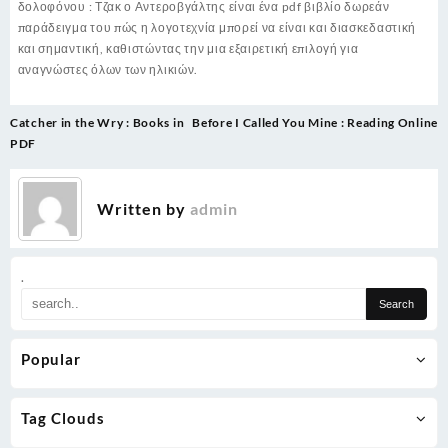
δολοφόνου : Τζακ ο Αντεροβγάλτης είναι ένα pdf βιβλίο δωρεάν
παράδειγμα του πώς η λογοτεχνία μπορεί να είναι και διασκεδαστική
και σημαντική, καθιστώντας την μια εξαιρετική επιλογή για
αναγνώστες όλων των ηλικιών.
Post
Catcher in the Wry : Books in
Before I Called You Mine : Reading Online
navigation
PDF
Written by
admin
.
Popular
Tag Clouds