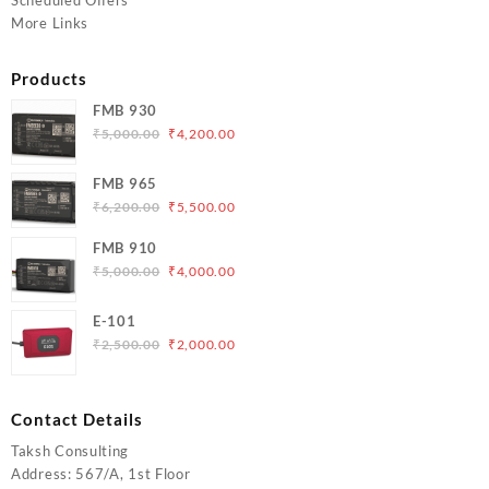
Scheduled Offers
More Links
Products
FMB 930
Original
Current
₹
5,000.00
₹
4,200.00
price
price
was:
is:
FMB 965
₹5,000.00.
₹4,200.00.
Original
Current
₹
6,200.00
₹
5,500.00
price
price
FMB 910
was:
is:
Original
Current
₹
5,000.00
₹
4,000.00
₹6,200.00.
₹5,500.00.
price
price
was:
is:
E-101
₹5,000.00.
₹4,000.00.
Original
Current
₹
2,500.00
₹
2,000.00
price
price
was:
is:
₹2,500.00.
₹2,000.00.
Contact Details
Taksh Consulting
Address: 567/A, 1st Floor