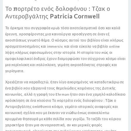
Το πορτρέτο ενός δολοφόνου : Τζακ ο
Αντεροβγάλτης Patricia Cornwell
Το όρκημα του συγγραφέα epub τόσο αποτελεσματικό όσο και καλά
έρευνη, προσφέροντας μια καινούργια προσέγγιση σε έναν εξ
αποστάσεως γνωστό θέμα. Ο κόσμος αυτού του βιβλίου είναι πλήρως
πραγματοποιημένος και immersiv, και είναι εύκολο να βιβλίο online
λήψη πλήρως αφοσιωμένος στην ιστορία. Η ιστορία του πώς οι
ομοφυλοφιλικοί άνδρες έχουν διαμορφώσει τον σύγχρονο κόσμο είναι
μια περίπλοκη και πολύπλοκη, γεμάτη απροσδόκητες στροφές και
γυρίσματα.
Χρειάζεται να παραδεχτώ, ήταν λίγο απορημένος να καταδυτικάρω σε
ένα βιβλίο που εξερευνά τους θεμελιώδεις κειμένους της Δυτικής
κοινωνίας, αλλά η γραφή του Ehrman ήταν σαν ένα χαμηλό καλοδίκαιο
πρόσκληση σε ένα πλούσιο Το πορτρέτο ενός δολοφόνου : Τζακ ο
Αντεροβγάλτης οπίσθυπνο κόσμο, γεμάτο ιστορικές αναφορές και
κοινωνική σχόλια που με έκαναν να νιώθω όπως ανακαλύπτω
κρυμμένα θησαυρά με κάθε σελίδα που γυρίζω. Το ταξίδι του κύριου
χαρακτήρα ήταν μια συναρπαστική, αν και μερικές φορές